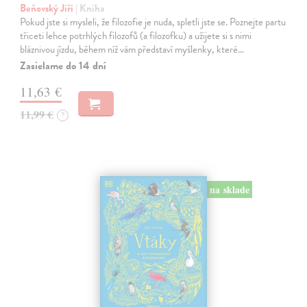
Beňovský Jiří
| Kniha
Pokud jste si mysleli, že filozofie je nuda, spletli jste se. Poznejte partu
třiceti lehce potrhlých filozofů (a filozofku) a užijete si s nimi
bláznivou jízdu, během níž vám představí myšlenky, které…
Zasielame do 14 dní
11,63 €
11,99 €
?
na sklade