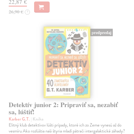
22,87 €
26,90 €
?
predpredaj
Detektív junior 2: Pripraviť sa, nezabiť
sa, lúštiť!
Karber G.T.
| Kniha
Elitný klub detektívov lúšti prípady, ktoré ich zo Zeme vynesú až do
vesmíru Ako rozlúštia naši štyria mladí pátrači intergalaktické záhady?