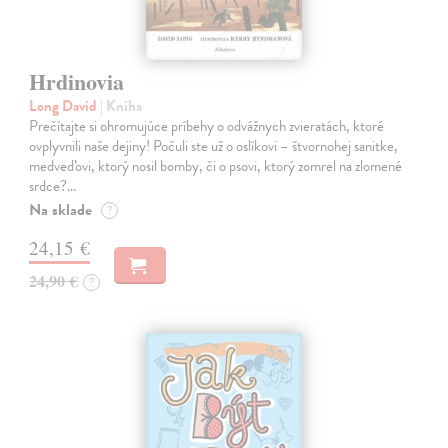
Hrdinovia
Long David
| Kniha
Prečítajte si ohromujúce príbehy o odvážnych zvieratách, ktoré
ovplyvnili naše dejiny! Počuli ste už o oslíkovi – štvornohej sanitke,
medveďovi, ktorý nosil bomby, či o psovi, ktorý zomrel na zlomené
srdce?…
Na sklade
?
24,15 €
24,90 €
?