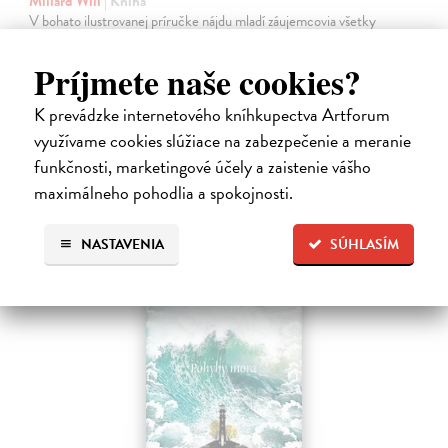
Millard Will
| Kniha
V bohato ilustrovanej príručke nájdu mladí záujemcovia všetky
dôležité informácie, ktoré budú potrebovať, kým sa vydajú na svoju
prvú rybačku. Autor knihy Will Millard, skúsený rybár, cestovateľ a
Príjmete naše cookies?
moderátor…
Na sklade
?
K prevádzke internetového kníhkupectva Artforum
využívame cookies slúžiace na zabezpečenie a meranie
13,90 €
funkčnosti, marketingové účely a zaistenie vášho
14,95 €
?
maximálneho pohodlia a spokojnosti.
NASTAVENIA
SÚHLASÍM