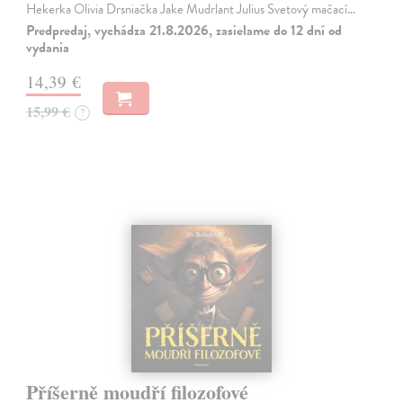
Hekerka Olivia Drsniačka Jake Mudrlant Julius Svetový mačací…
Predpredaj, vychádza 21.8.2026, zasielame do 12 dní od
vydania
14,39 €
15,99 €
?
Příšerně moudří filozofové