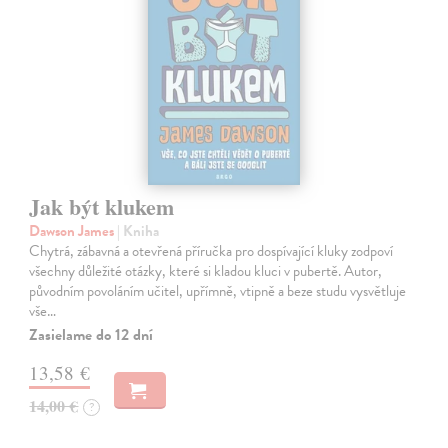
Jak být klukem
Dawson James
| Kniha
Chytrá, zábavná a otevřená příručka pro dospívající kluky zodpoví
všechny důležité otázky, které si kladou kluci v pubertě. Autor,
původním povoláním učitel, upřímně, vtipně a beze studu vysvětluje
vše…
Zasielame do 12 dní
13,58 €
14,00 €
?