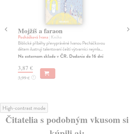
Mojžíš a faraon
Š
Pecháčková Ivana
| Kniha
Pe
Biblické příběhy převyprávěné Ivanou Pecháčkovou
Bib
dětem ilustrují talentovaní čeští výtvarníci nejmla...
dět
Na externom sklade v ČR. Dodanie do 16 dní
Za
3,87 €
3,
3,99 €
3,
?
High-contrast mode
Čitatelia s podobným vkusom si
kúpili aj: