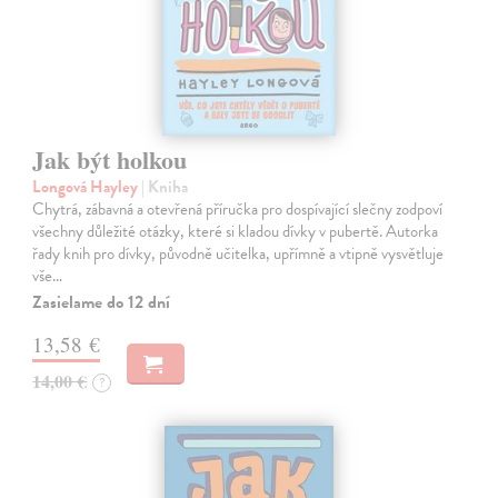
Jak být holkou
Longová Hayley
| Kniha
Chytrá, zábavná a otevřená příručka pro dospívající slečny zodpoví
všechny důležité otázky, které si kladou dívky v pubertě. Autorka
řady knih pro dívky, původně učitelka, upřímně a vtipně vysvětluje
vše…
Zasielame do 12 dní
13,58 €
14,00 €
?