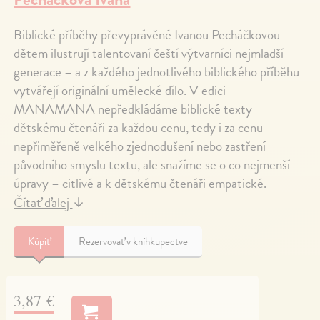
Biblické příběhy převyprávěné Ivanou Pecháčkovou
dětem ilustrují talentovaní čeští výtvarníci nejmladší
generace – a z každého jednotlivého biblického příběhu
vytvářejí originální umělecké dílo. V edici
MANAMANA nepředkládáme biblické texty
dětskému čtenáři za každou cenu, tedy i za cenu
nepřiměřeně velkého zjednodušení nebo zastření
původního smyslu textu, ale snažíme se o co nejmenší
úpravy – citlivé a k dětskému čtenáři empatické.
Čítať ďalej
↓
Kúpiť
Rezervovať v kníhkupectve
3,87 €