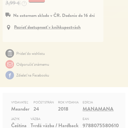
3,99 €
?
Na externom sklade v ČR. Dodanie do 16 dní
Pozrieť dostupnosť v kníhkupectvách
Pridať do wishlistu
Odporučiť známemu
Zdielať na Facebooku
VYDAVATEĽ
POČET STRÁN
ROK VYDANIA
EDÍCIA
Meander
24
2018
MANAMANA
JAZYK
VÄZBA
EAN
Čeština
Tvrdá väzba / Hardback
9788075580610