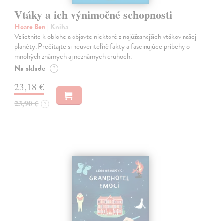
Vtáky a ich výnimočné schopnosti
Hoare Ben
| Kniha
Vzlietnite k oblohe a objavte niektoré z najúžasnejších vtákov našej
planéty. Prečítajte si neuveriteľné fakty a fascinujúce príbehy o
mnohých známych aj neznámych druhoch.
Na sklade
?
23,18 €
23,90 €
?