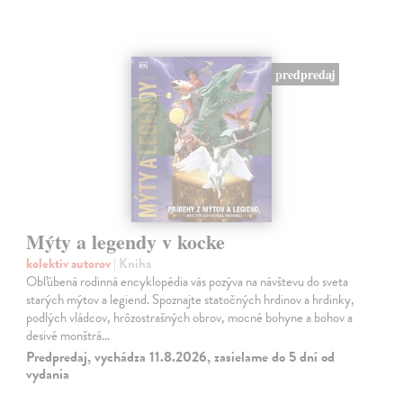
predpredaj
Mýty a legendy v kocke
kolektív autorov
| Kniha
Obľúbená rodinná encyklopédia vás pozýva na návštevu do sveta
starých mýtov a legiend. Spoznajte statočných hrdinov a hrdinky,
podlých vládcov, hrôzostrašných obrov, mocné bohyne a bohov a
desivé monštrá…
Predpredaj, vychádza 11.8.2026, zasielame do 5 dní od
vydania