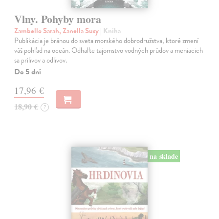
Vlny. Pohyby mora
Zambello Sarah, Zanella Susy
| Kniha
Publikácia je bránou do sveta morského dobrodružstva, ktoré zmení
váš pohľad na oceán. Odhaľte tajomstvo vodných prúdov a meniacich
sa prílivov a odlivov.
Do 5 dní
17,96 €
18,90 €
?
na sklade