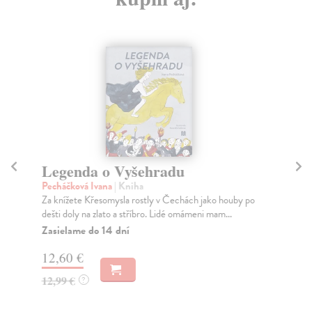
Legenda o Vyšehradu
Z
Pecháčková Ivana
| Kniha
Per
Za knížete Křesomysla rostly v Čechách jako houby po
Jan
dešti doly na zlato a stříbro. Lidé omámeni mam...
Za
Zasielame do 14 dní
9,
12,60 €
9,
12,99 €
?