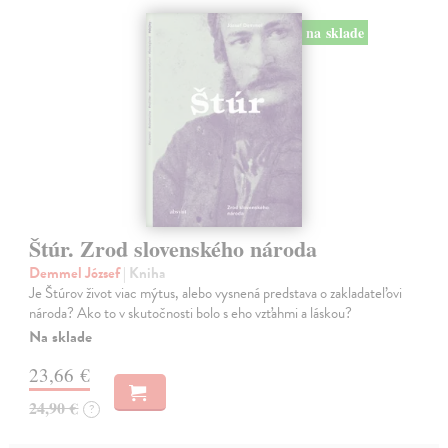
na sklade
Štúr. Zrod slovenského národa
Demmel József
| Kniha
Je Štúrov život viac mýtus, alebo vysnená predstava o zakladateľovi
národa? Ako to v skutočnosti bolo s eho vzťahmi a láskou?
Na sklade
23,66 €
24,90 €
?