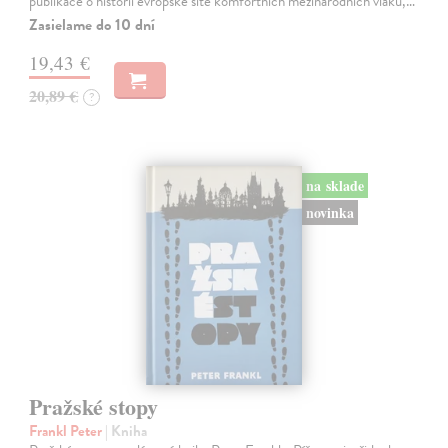
publikace o historii evropské sítě komfortních mezinárodních vlaků,…
Zasielame do 10 dní
19,43 €
20,89 €
?
na sklade
novinka
Pražské stopy
Frankl Peter
| Kniha