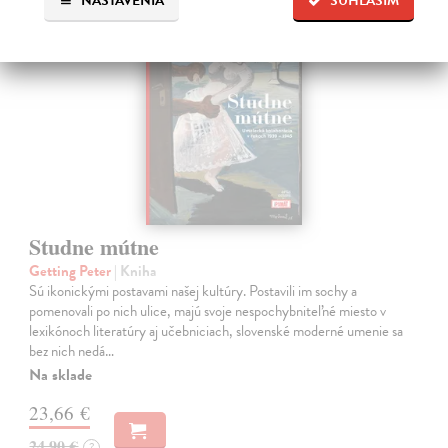
NASTAVENIA
SÚHLASÍM
na sklade
Studne mútne
Getting Peter
| Kniha
Sú ikonickými postavami našej kultúry. Postavili im sochy a
pomenovali po nich ulice, majú svoje nespochybniteľné miesto v
lexikónoch literatúry aj učebniciach, slovenské moderné umenie sa
bez nich nedá…
Na sklade
23,66 €
24,90 €
?