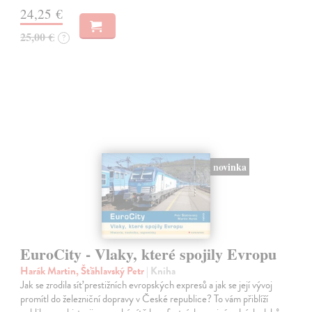
24,25 €
25,00 €
?
novinka
EuroCity - Vlaky, které spojily Evropu
Harák Martin, Šťáhlavský Petr
| Kniha
Jak se zrodila síť prestižních evropských expresů a jak se její vývoj
promítl do železniční dopravy v České republice? To vám přiblíží