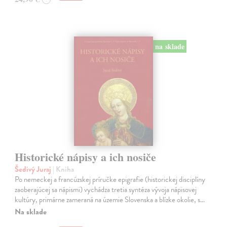
na sklade
Historické nápisy a ich nosiče
Šedivý Juraj
| Kniha
Po nemeckej a francúzskej príručke epigrafie (historickej disciplíny
zaoberajúcej sa nápismi) vychádza tretia syntéza vývoja nápisovej
kultúry, primárne zameraná na územie Slovenska a blízke okolie, s…
Na sklade