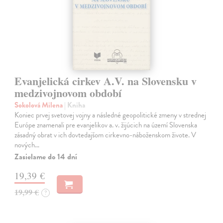
Evanjelická cirkev A.V. na Slovensku v
medzivojnovom období
Sokolová Milena
| Kniha
Koniec prvej svetovej vojny a následné geopolitické zmeny v strednej
Európe znamenali pre evanjelikov a. v. žijúcich na území Slovenska
zásadný obrat v ich dovtedajšom cirkevno-náboženskom živote. V
nových…
Zasielame do 14 dní
19,39 €
19,99 €
?