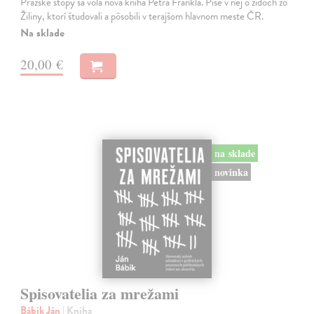
Pražské stopy sa volá nová kniha Petra Frankla. Píše v nej o židoch zo
Žiliny, ktorí študovali a pôsobili v terajšom hlavnom meste ČR.
Na sklade
20,00 €
na sklade
novinka
Spisovatelia za mrežami
Bábik Ján
| Kniha