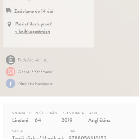
Zasielame do 14 dní
Pozrieť dostupnosť
v kníhkupectvách
Pridať do wishlistu
Odporučiť známemu
Zdielať na Facebooku
VYDAVATEĽ
POČET STRÁN
ROK VYDANIA
JAZYK
Lindeni
64
2019
Angličtina
VÄZBA
EAN
Tvrdá väzba / Hardback
9788056610152