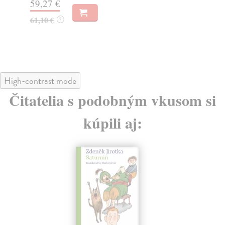
59,27 €
45
61,10 €
?
High-contrast mode
Čitatelia s podobným vkusom si
kúpili aj: