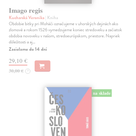
Imago regis
Kucharská Veronika
| Kniha
Obdobie bitky pri Moháči označujeme v uhorských dejinách ako
zlomové a rokom 1526 vymedzujeme koniec stredoveku a začiatok
obdobia novoveku v našom, stredoeurópskom, priestore. Napriek
dôležitosti a aj…
Zasielame do 14 dní
29,10 €
30,00 €
?
na sklade