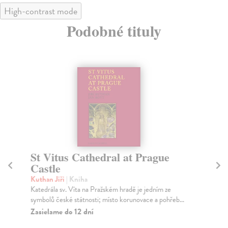
High-contrast mode
Podobné tituly
St Vitus Cathedral at Prague
A
Castle
Pán
Kni
Kuthan Jiři
| Kniha
až 
Katedrála sv. Víta na Pražském hradě je jedním ze
symbolů české státnosti; místo korunovace a pohřeb...
Za
Zasielame do 12 dní
43