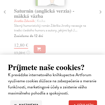
Saturnin (anglická verzia) -
mäkká väzba
P
Jirotka Zdeněk
| Kniha
Hos
Slavný humoristický román Zdeňka Jirotky navazuje na
Uče
tradici českého humoru a autory, jakými byli J....
způ
Zasielame do 12 dní
12,80 €
13
13,20 €
?
Príjmete naše cookies?
K prevádzke internetového kníhkupectva Artforum
Ďalšie z kategórie slovenské a
využívame cookies slúžiace na zabezpečenie a meranie
funkčnosti, marketingové účely a zaistenie vášho
české dejiny
maximálneho pohodlia a spokojnosti.