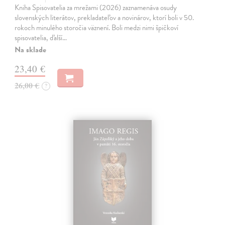
Kniha Spisovatelia za mrežami (2026) zaznamenáva osudy
slovenských literátov, prekladateľov a novinárov, ktorí boli v 50.
rokoch minulého storočia väznení. Boli medzi nimi špičkoví
spisovatelia, ďalší…
Na sklade
23,40 €
26,00 €
?