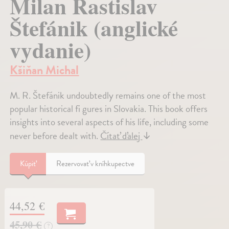
Milan Rastislav
Štefánik (anglické
vydanie)
Kšiňan Michal
M. R. Štefánik undoubtedly remains one of the most
popular historical fi gures in Slovakia. This book offers
insights into several aspects of his life, including some
never before dealt with.
Čítať ďalej
↓
Kúpiť
Rezervovať v kníhkupectve
44,52 €
45,90 €
?