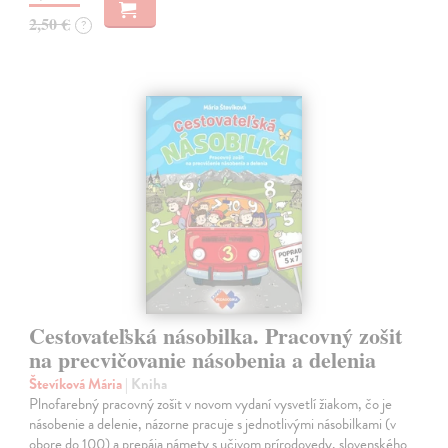
2,50 €
?
Cestovateľská násobilka. Pracovný zošit
na precvičovanie násobenia a delenia
Števíková Mária
| Kniha
Plnofarebný pracovný zošit v novom vydaní vysvetlí žiakom, čo je
násobenie a delenie, názorne pracuje s jednotlivými násobilkami (v
obore do 100) a prepája námety s učivom prírodovedy, slovenského