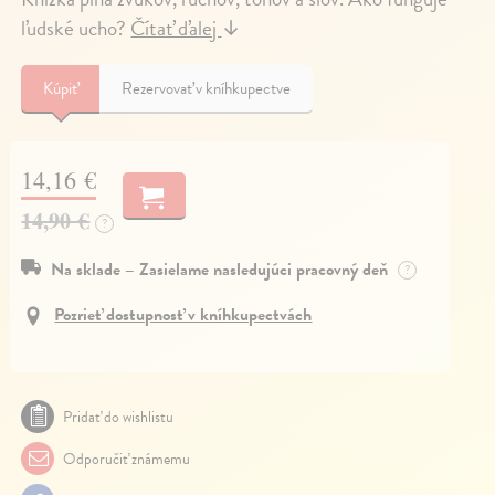
ľudské ucho?
Čítať ďalej
↓
Kúpiť
Rezervovať v kníhkupectve
14,16 €
14,90 €
?
Na sklade – Zasielame nasledujúci pracovný deň
?
Pozrieť dostupnosť v kníhkupectvách
Pridať do wishlistu
Odporučiť známemu