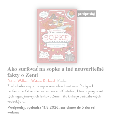
predpredaj
Ako surfovať na sopke a iné neuveriteľné
fakty o Zemi
Potter William, Watson Richard
| Kniha
Zbaľ si kufre a vyraz za najväčším dobrodružstvom! Pridaj sa k
profesorovi Katzensteinovi a morčaťu Krištofovi, ktorí objavujú svet
tých najzaujímavejších faktov o Zemi. Táto kniha je plná zábavných
vedeckých…
Predpredaj, vychádza 11.8.2026, zasielame do 5 dní od
vydania