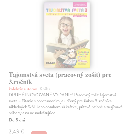
Tajomstvá sveta (pracovný zošit) pre
3.ročník
kolektív autorov
| Kniha
DRUHÉ INOVOVANÉ VYDANIE! Pracovný zošit Tajomstvá
sveta – čítanie s porozumením je určený pre žiakov 3. ročníka
základných škôl. Jeho obsahom sú krátke, pútavé, vtipné a zaujímavé
príbehy a na ne nadväzujúce…
Do 5 dní
2,43 €