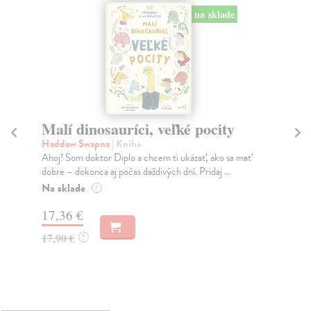
na sklade
Malí dinosauríci, veľké pocity
T
Haddow Swapna
| Kniha
Miz
Ahoj! Som doktor Diplo a chcem ti ukázať, ako sa mať
V e
dobre – dokonca aj počas daždivých dní. Pridaj ...
ves
Na sklade
Do
?
17,36 €
12
17,90 €
13
?