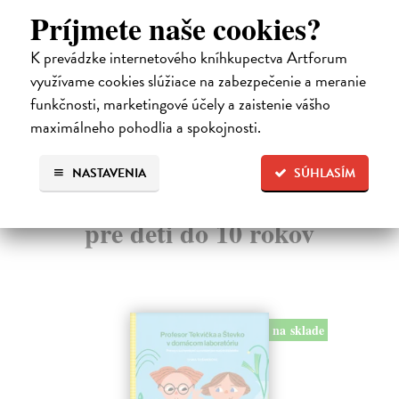
11,40 €
Príjmete naše cookies?
14
12,00 €
?
14
K prevádzke internetového kníhkupectva Artforum
využívame cookies slúžiace na zabezpečenie a meranie
funkčnosti, marketingové účely a zaistenie vášho
maximálneho pohodlia a spokojnosti.
NASTAVENIA
SÚHLASÍM
Ďalšie z kategórie náučné knihy
pre deti do 10 rokov
na sklade