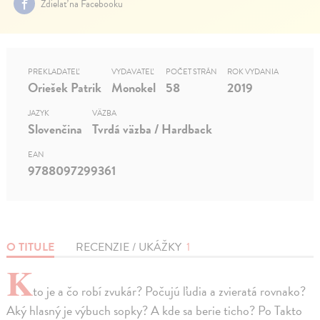
Zdielať na Facebooku
PREKLADATEĽ
VYDAVATEĽ
POČET STRÁN
ROK VYDANIA
Oriešek Patrik
Monokel
58
2019
JAZYK
VÄZBA
Slovenčina
Tvrdá väzba / Hardback
EAN
9788097299361
O TITULE
RECENZIE / UKÁŽKY
1
K
to je a čo robí zvukár? Počujú ľudia a zvieratá rovnako?
Aký hlasný je výbuch sopky? A kde sa berie ticho? Po Takto