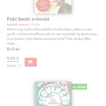
Fakt husté zvieratá
kolektív autorov
| Kniha
Možno tvoja mačka občas vykašle chumáč chlpov, alebo sa ti pes
vyváľa v niečom smradľavom, ale ver nám to je slabý čaj oproti tomu,
čo sa dozvieš v tejto úžasne nechutnej knihe! Vieš, do akej dlžky
môže…
Do 5 dní
9,60 €
9,90 €
?
na sklade