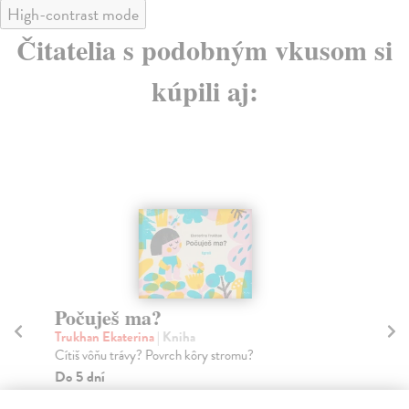
High-contrast mode
Čitatelia s podobným vkusom si
kúpili aj:
Počuješ ma?
M
Trukhan Ekaterina
| Kniha
Br
Cítiš vôňu trávy? Povrch kôry stromu?
S Č
pom
Do 5 dní
Na