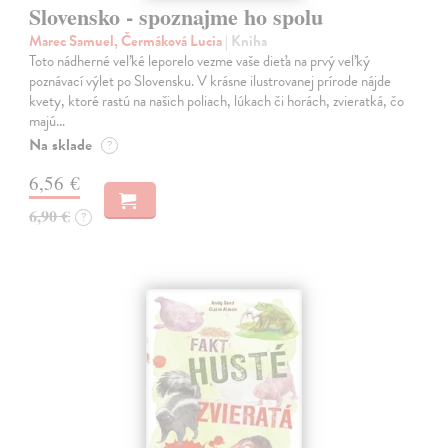
Slovensko - spoznajme ho spolu
Marec Samuel, Čermáková Lucia
| Kniha
Toto nádherné veľké leporelo vezme vaše dieťa na prvý veľký
poznávací výlet po Slovensku. V krásne ilustrovanej prírode nájde
kvety, ktoré rastú na našich poliach, lúkach či horách, zvieratká, čo
majú…
Na sklade
?
6,56 €
6,90 €
?