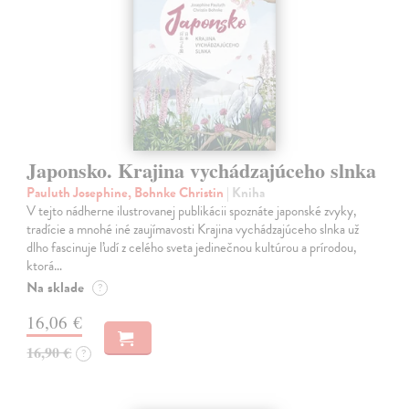
Japonsko. Krajina vychádzajúceho slnka
Pauluth Josephine, Bohnke Christin
| Kniha
V tejto nádherne ilustrovanej publikácii spoznáte japonské zvyky,
tradície a mnohé iné zaujímavosti Krajina vychádzajúceho slnka už
dlho fascinuje ľudí z celého sveta jedinečnou kultúrou a prírodou,
ktorá…
Na sklade
?
16,06 €
16,90 €
?