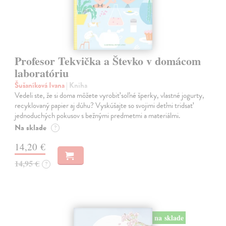
Profesor Tekvička a Števko v domácom
laboratóriu
Šušaníková Ivana
| Kniha
Vedeli ste, že si doma môžete vyrobiť soľné šperky, vlastné jogurty,
recyklovaný papier aj dúhu? Vyskúšajte so svojimi deťmi tridsať
jednoduchých pokusov s bežnými predmetmi a materiálmi.
Na sklade
?
14,20 €
14,95 €
?
na sklade