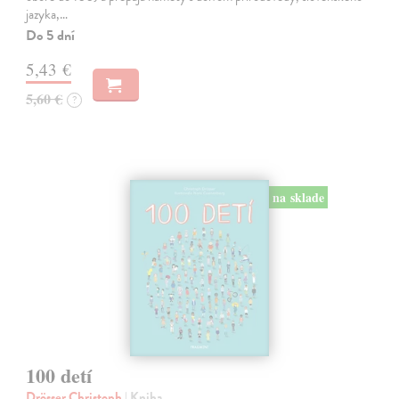
jazyka,…
Do 5 dní
5,43 €
5,60 €
?
na sklade
100 detí
Drösser Christoph
| Kniha