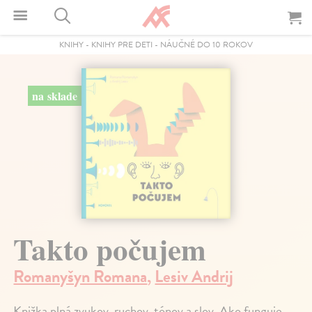
KNIHY
-
KNIHY PRE DETI
-
NÁUČNÉ DO 10 ROKOV
na sklade
Takto počujem
Romanyšyn Romana
,
Lesiv Andrij
Knižka plná zvukov, ruchov, tónov a slov. Ako funguje