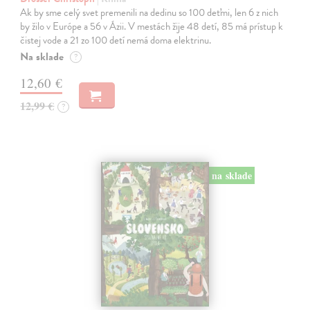
Ak by sme celý svet premenili na dedinu so 100 deťmi, len 6 z nich
by žilo v Európe a 56 v Ázii. V mestách žije 48 detí, 85 má prístup k
čistej vode a 21 zo 100 detí nemá doma elektrinu.
Na sklade
?
12,60 €
12,99 €
?
na sklade