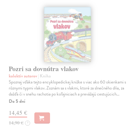
Pozri sa dovnútra vlakov
kolektív autorov
| Kniha
Spoznaj vďaka tejto encyklopedickej knižke s viac ako 60 okienkami s
rôznymi typmi vlakov. Zoznám sa s vlakmi, ktoré za slnečného dňa, za
dažďa či v snehu rachotia po koľajniciach a prevážajú cestujúcich…
Do 5 dní
14,45 €
14,90 €
?