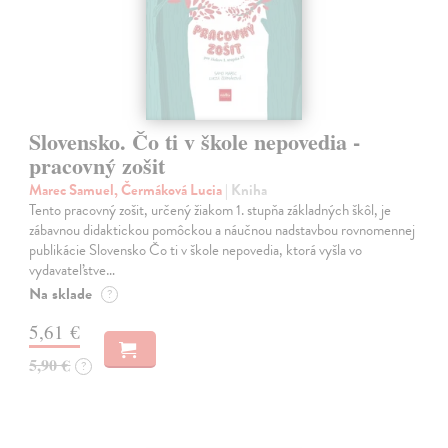
Slovensko. Čo ti v škole nepovedia -
pracovný zošit
Marec Samuel, Čermáková Lucia
| Kniha
Tento pracovný zošit, určený žiakom 1. stupňa základných škôl, je
zábavnou didaktickou pomôckou a náučnou nadstavbou rovnomennej
publikácie Slovensko Čo ti v škole nepovedia, ktorá vyšla vo
vydavateľstve…
Na sklade
?
5,61 €
5,90 €
?