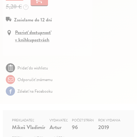
5,20 €
?
Zasielame do 12 dní
Pozrieť dostupnosť
v kníhkupectvách
Pridať do wishlistu
Odporučiť známemu
Zdielať na Facebooku
PREKLADATEĽ
VYDAVATEĽ
POČET STRÁN
ROK VYDANIA
Mikeš Vladimír
Artur
96
2019