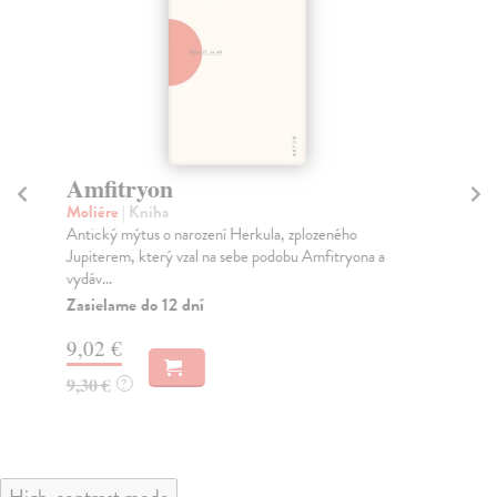
Amfitryon
K
Moliére
| Kniha
Pir
Antický mýtus o narození Herkula, zplozeného
Okr
Jupiterem, který vzal na sebe podobu Amfitryona a
dom
vydáv...
Za
Zasielame do 12 dní
9,
9,02 €
9,
9,30 €
?
High-contrast mode