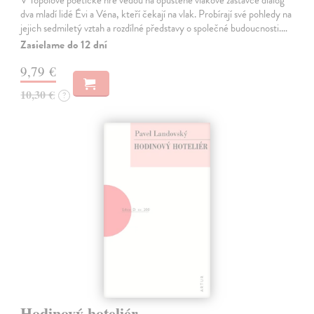
V Topolově poetické hře vedou na opuštěné vlakové zastávce dialog
dva mladí lidé Évi a Véna, kteří čekají na vlak. Probírají své pohledy na
jejich sedmiletý vztah a rozdílné představy o společné budoucnosti.…
Zasielame do 12 dní
9,79 €
10,30 €
?
Hodinový hoteliér