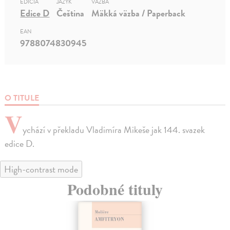
EDÍCIA
JAZYK
VÄZBA
Edice D
Čeština
Mäkká väzba / Paperback
EAN
9788074830945
O TITULE
V
ychází v překladu Vladimíra Mikeše jak 144. svazek
edice D.
High-contrast mode
Podobné tituly