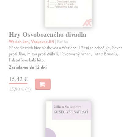
Hry Osvobozeného divadla
Werich Jan, Voskovec Jiří
| Kniha
Súbor šiestich hier Voskovca a Wericha: Líčení se odročuje, Sever
proti Jihu, Hlava proti Mihuli, Divotvorný hrnec, Teta z Bruselu,
Falstaffovo babí léto.
Zasielame do 12 dní
15,42 €
15,90 €
?