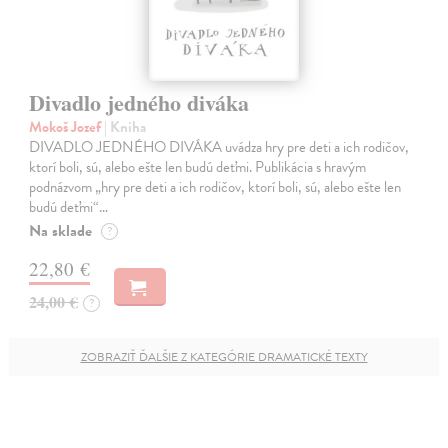
Divadlo jedného diváka
Mokoš Jozef
| Kniha
DIVADLO JEDNÉHO DIVÁKA uvádza hry pre deti a ich rodičov,
ktorí boli, sú, alebo ešte len budú deťmi. Publikácia s hravým
podnázvom „hry pre deti a ich rodičov, ktorí boli, sú, alebo ešte len
budú deťmi“…
Na sklade
?
22,80 €
24,00 €
?
ZOBRAZIŤ ĎALŠIE Z KATEGÓRIE DRAMATICKÉ TEXTY