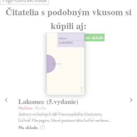
Čitatelia s podobným vkusom si
kúpili aj:
na sklade
Lakomec (5.vydanie)
L
Moliére
| Kniha
Mo
Jedno z vrcholných děl francouzského klasicismu.
Jed
Lichvář Harpagon, hlavní postava této hořké veršova...
Lic
Na sklade
Na
?