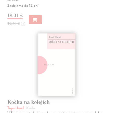
Zasielame do 12 dní
19,01 €
19,60 €
?
Kočka na kolejích
Topol Josef
| Kniha