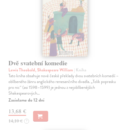
Dvě svatební komedie
Lewis Theobald, Shakespeare William
| Kniha
Tato kniha obsahuje nové české překlady dvou svatebních komedií –
oblíbeného žánru anglického renesančního divadla. „Tolik poprasku
pro nic“ (asi 1598–1599) je jednou z nejoblíbenějších
Shakespearových…
Zasielame do 12 dní
13,68 €
14,10 €
?