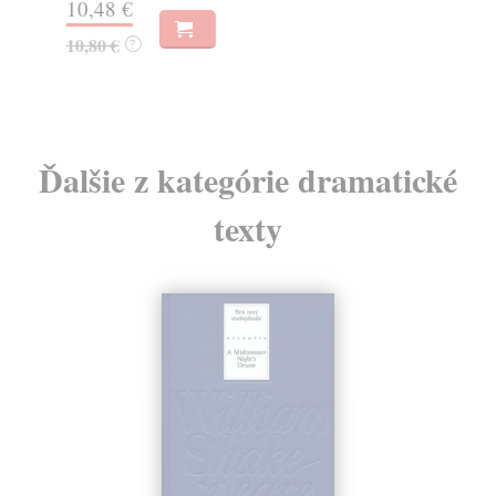
10,48 €
10
10,80 €
10
?
Ďalšie z kategórie dramatické
texty