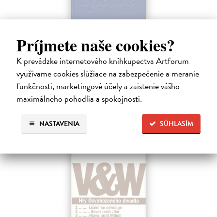
Sen noci svatojánské / A Midsummer
Príjmete naše cookies?
Night`s Dream
Shakespeare William
| Kniha
K prevádzke internetového kníhkupectva Artforum
Dvojjazyčné vydanie súborného Shakespearovho dramatického diela
využívame cookies slúžiace na zabezpečenie a meranie
v preklade Martina Hilského.
funkčnosti, marketingové účely a zaistenie vášho
Zasielame do 12 dní
maximálneho pohodlia a spokojnosti.
15,04 €
15,50 €
?
NASTAVENIA
SÚHLASÍM