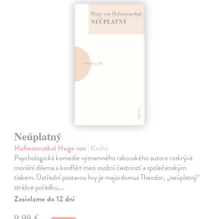
Neúplatný
Hofmannsthal Hugo von
| Kniha
Psychologická komedie významného rakouského autora rozkrývá
morální dilema a konflikt mezi osobní čestností a společenským
tlakem. Ústřední postavou hry je majordomus Theodor, „neúplatný“
strážce pořádku,…
Zasielame do 12 dní
9,99 €