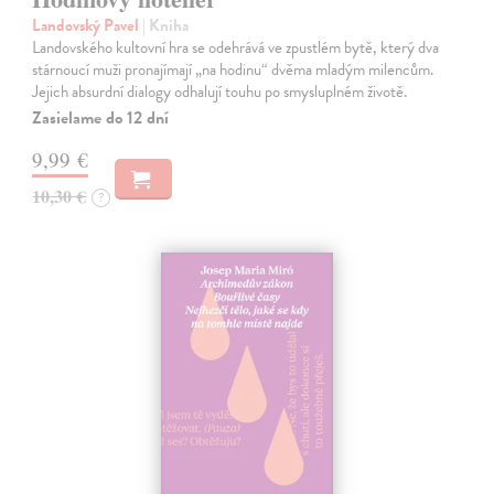
Landovský Pavel
| Kniha
Landovského kultovní hra se odehrává ve zpustlém bytě, který dva
stárnoucí muži pronajímají „na hodinu“ dvěma mladým milencům.
Jejich absurdní dialogy odhalují touhu po smysluplném životě.
Zasielame do 12 dní
9,99 €
10,30 €
?