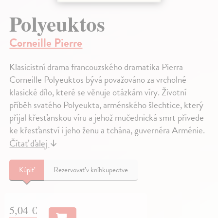
Polyeuktos
Corneille Pierre
Klasicistní drama francouzského dramatika Pierra
Corneille Polyeuktos bývá považováno za vrcholné
klasické dílo, které se věnuje otázkám víry. Životní
příběh svatého Polyeukta, arménského šlechtice, který
přijal křesťanskou víru a jehož mučednická smrt přivede
ke křesťanství i jeho ženu a tchána, guvernéra Arménie.
Čítať ďalej
↓
Kúpiť
Rezervovať v kníhkupectve
5,04 €