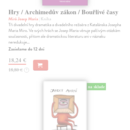
Hry / Archimedův zákon / Bouřlivé časy
Miró Josep Maria
| Kniha
Tři divadelní hry dramatika a divadelního režiséra z Katalánska Josepha
Maria Miro. Ve svých hrách se Josep Maria věnuje palčivým otázkám
současnosti, přitom ale dramatickou literaturu ani v náznaku
neredukuje…
Zasielame do 12 dní
18,24 €
18,80 €
?
na sklade