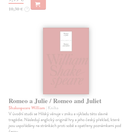
10,30 €
?
Romeo a Julie / Romeo and Juliet
Shakespeare William
| Kniha
V úvodní studii se Hilský věnuje v zniku a výkladu této slavné
tragédie. Následují anglický originál hry a jeho český překlad, které
jsou uspořádány na stránkách proti sobě a opatřeny poznámkami pod
čarou.…