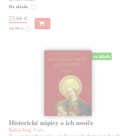
Na sklade
?
23,66 €
24,90 €
?
na sklade
Historické nápisy a ich nosiče
Šedivý Juraj
| Kniha
Po nemeckej a francúzskej príručke epigrafie (historickej disciplíny