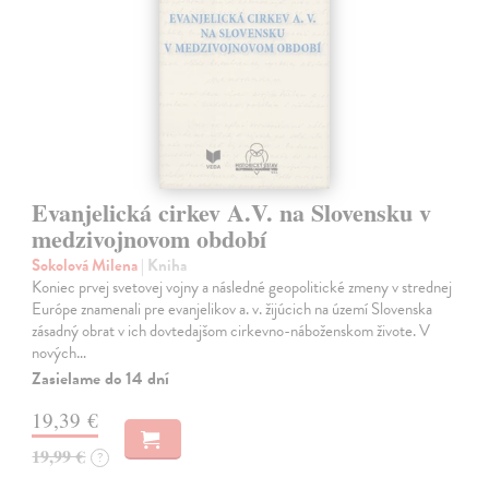
Evanjelická cirkev A.V. na Slovensku v
medzivojnovom období
Sokolová Milena
| Kniha
Koniec prvej svetovej vojny a následné geopolitické zmeny v strednej
Európe znamenali pre evanjelikov a. v. žijúcich na území Slovenska
zásadný obrat v ich dovtedajšom cirkevno-náboženskom živote. V
nových…
Zasielame do 14 dní
19,39 €
19,99 €
?