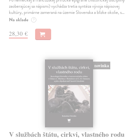
zaoberajúcej sa nápismi) vychádza tretia syntéza vývoja nápisovej
kultúry, primárne zameraná na územie Slovenska a blízke okolie, s…
Na sklade
?
28,30 €
novinka
V službách štátu, cirkvi, vlastného rodu