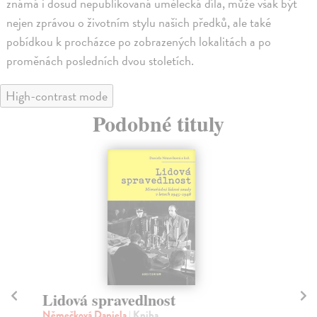
známá i dosud nepublikovaná umělecká díla, může však být
nejen zprávou o životním stylu našich předků, ale také
pobídkou k procházce po zobrazených lokalitách a po
proměnách posledních dvou stoletích.
High-contrast mode
Podobné tituly
Lidová spravedlnost
K
Němečková Daniela
| Kniha
Jan