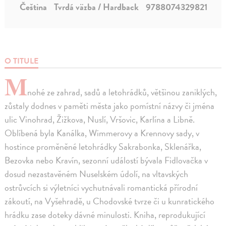
Čeština
Tvrdá väzba / Hardback
9788074329821
O TITULE
M
nohé ze zahrad, sadů a letohrádků, většinou zaniklých,
zůstaly dodnes v paměti města jako pomístní názvy či jména
ulic Vinohrad, Žižkova, Nuslí, Vršovic, Karlína a Libně.
Oblíbená byla Kanálka, Wimmerovy a Krennovy sady, v
hostince proměněné letohrádky Sakrabonka, Sklenářka,
Bezovka nebo Kravín, sezonní událostí bývala Fidlovačka v
dosud nezastavěném Nuselském údolí, na vltavských
ostrůvcích si výletníci vychutnávali romantická přírodní
zákoutí, na Vyšehradě, u Chodovské tvrze či u kunratického
hrádku zase doteky dávné minulosti. Kniha, reprodukující