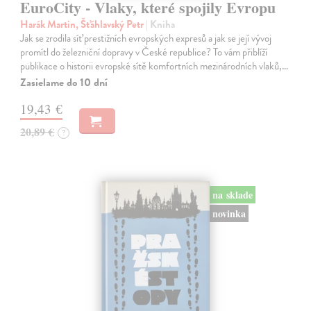
EuroCity - Vlaky, které spojily Evropu
Harák Martin, Šťáhlavský Petr
| Kniha
Jak se zrodila síť prestižních evropských expresů a jak se její vývoj
promítl do železniční dopravy v České republice? To vám přiblíží
publikace o historii evropské sítě komfortních mezinárodních vlaků,…
Zasielame do 10 dní
19,43 €
20,89 €
?
na sklade
novinka