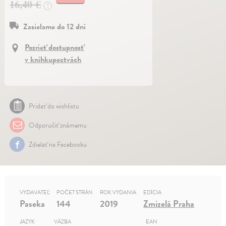
16,40 €
?
Zasielame do 12 dní
Pozrieť dostupnosť
v kníhkupectvách
Pridať do wishlistu
Odporučiť známemu
Zdielať na Facebooku
VYDAVATEĽ
POČET STRÁN
ROK VYDANIA
EDÍCIA
Paseka
144
2019
Zmizelá Praha
JAZYK
VÄZBA
EAN