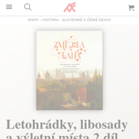
KNIHY
-
HISTÓRIA
-
SLOVENSKÉ A ČESKÉ DEJINY
Letohrádky, libosady
a výletní místa 2.díl