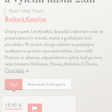
Pravý břeh Vltavy
Bečková Kateřina
Druhý svazek Letohrádků, libosadů a výletních míst se
prostřednictvím kreseb, maleb a grafických listů
převážně z 19. století věnuje místům za pražskými
hradbami na pravém vltavském břehu. Sem mířili
Pražané za zábavou, odpočinkem a výlety buď po řece,
nebo branami Poříčskou, Novou, Koňskou či Žitnou.
Čítať ďalej
↓
Kúpiť
Rezervovať v kníhkupectve
15,91 €