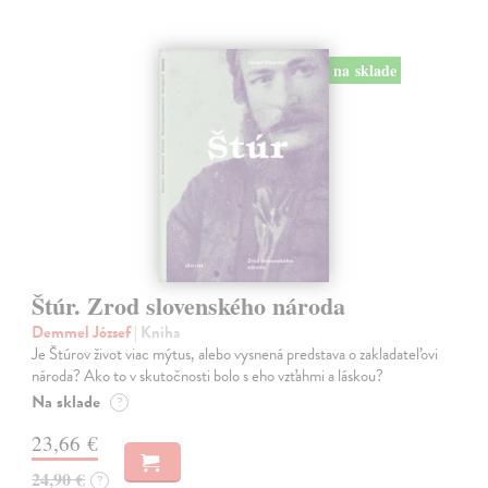
na sklade
Štúr. Zrod slovenského národa
Demmel József
| Kniha
Je Štúrov život viac mýtus, alebo vysnená predstava o zakladateľovi
národa? Ako to v skutočnosti bolo s eho vzťahmi a láskou?
Na sklade
?
23,66 €
24,90 €
?