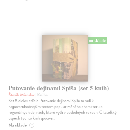
na sklade
Putovanie dejinami Spiša (set 5 kníh)
Števík Miroslav
| Kniha
Set 5 dielov edície Putovanie dejinami Spiša sa radí k
najpozoruhodnejším textom popularizačného charakteru o
regionálnych dejinách, ktoré vyšli v posledných rokoch. Čitateľský
úspech týchto kníh spočíva…
Na sklade
?