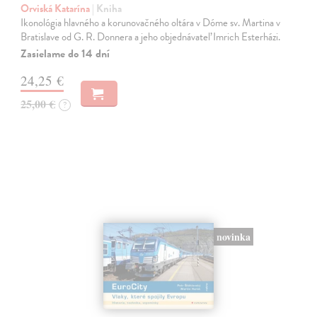
Orviská Katarína
| Kniha
Ikonológia hlavného a korunovačného oltára v Dóme sv. Martina v
Bratislave od G. R. Donnera a jeho objednávateľ Imrich Esterházi.
Zasielame do 14 dní
24,25 €
25,00 €
?
novinka