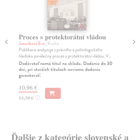
Proces s protektorátní vládou
Z
to
Janečková Eva
| Kniha
Publikace analyzuje z právního a politologického
Be
hlediska poválečný proces s protektorátní vládou. V...
Záj
ind
Dodávateľ nemá titul na sklade. Dodanie do 30
dní, pri starších tituloch nevieme dodanie
Za
garantovať.
16
10,96 €
16
11,30 €
?
Ďalšie z kategórie slovenské a