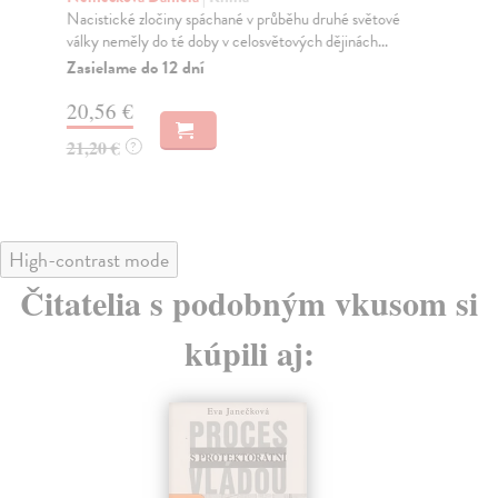
Nacistické zločiny spáchané v průběhu druhé světové
Již
války neměly do té doby v celosvětových dějinách...
„Ká
li...
Zasielame do 12 dní
Za
20,56 €
20
21,20 €
?
20
High-contrast mode
Čitatelia s podobným vkusom si
kúpili aj: