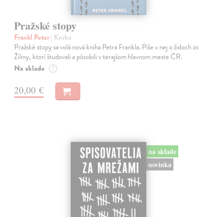
Pražské stopy
Frankl Peter
| Kniha
Pražské stopy sa volá nová kniha Petra Frankla. Píše v nej o židoch zo
Žiliny, ktorí študovali a pôsobili v terajšom hlavnom meste ČR.
Na sklade
?
20,00 €
na sklade
novinka