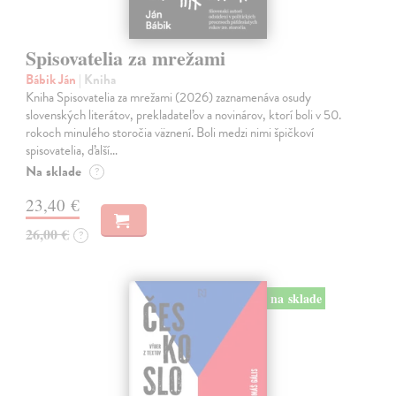
Spisovatelia za mrežami
Bábik Ján
| Kniha
Kniha Spisovatelia za mrežami (2026) zaznamenáva osudy
slovenských literátov, prekladateľov a novinárov, ktorí boli v 50.
rokoch minulého storočia väznení. Boli medzi nimi špičkoví
spisovatelia, ďalší…
Na sklade
?
23,40 €
26,00 €
?
na sklade