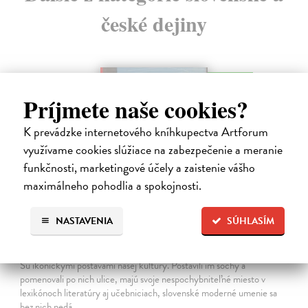
české dejiny
na sklade
Príjmete naše cookies?
K prevádzke internetového kníhkupectva Artforum
využívame cookies slúžiace na zabezpečenie a meranie
funkčnosti, marketingové účely a zaistenie vášho
maximálneho pohodlia a spokojnosti.
NASTAVENIA
SÚHLASÍM
Studne mútne
Getting Peter
| Kniha
Sú ikonickými postavami našej kultúry. Postavili im sochy a
pomenovali po nich ulice, majú svoje nespochybniteľné miesto v
lexikónoch literatúry aj učebniciach, slovenské moderné umenie sa
bez nich nedá…