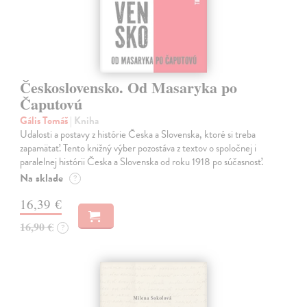
Československo. Od Masaryka po
Čaputovú
Gális Tomáš
| Kniha
Udalosti a postavy z histórie Česka a Slovenska, ktoré si treba
zapamätať. Tento knižný výber pozostáva z textov o spoločnej i
paralelnej histórii Česka a Slovenska od roku 1918 po súčasnosť.
Na sklade
?
16,39 €
16,90 €
?