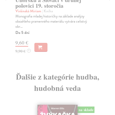
polovici 19. storočia
Po
Pub
Viršinská Miriam
| Kniha
pre
Monografia mladej historičky na základe analýzy
dop
obsiahleho pramenného materiálu vytvára celistvý
obr...
Na
Do 5 dní
12
9,60 €
12
9,90 €
?
Ďalšie z kategórie hudba,
hudobná veda
na sklade