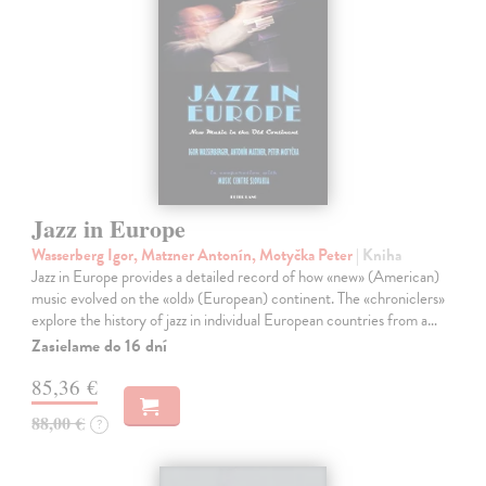
Jazz in Europe
Wasserberg Igor, Matzner Antonín, Motyčka Peter
| Kniha
Jazz in Europe provides a detailed record of how «new» (American)
music evolved on the «old» (European) continent. The «chroniclers»
explore the history of jazz in individual European countries from a…
Zasielame do 16 dní
85,36 €
88,00 €
?