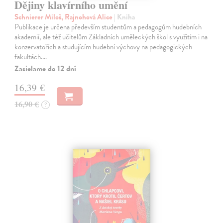
Dějiny klavírního umění
Schnierer Miloš, Rajnohová Alice
| Kniha
Publikace je určena především studentům a pedagogům hudebních
akademií, ale též učitelům Základních uměleckých škol s využitím i na
konzervatořích a studujícím hudební výchovy na pedagogických
fakultách.…
Zasielame do 12 dní
16,39 €
16,90 €
?