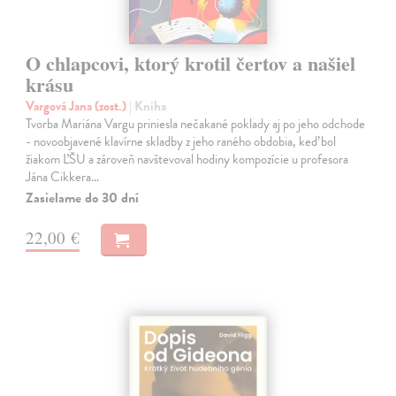
O chlapcovi, ktorý krotil čertov a našiel
krásu
Vargová Jana (zost.)
| Kniha
Tvorba Mariána Vargu priniesla nečakané poklady aj po jeho odchode
- novoobjavené klavírne skladby z jeho raného obdobia, keď bol
žiakom ĽŠU a zároveň navštevoval hodiny kompozície u profesora
Jána Cikkera…
Zasielame do 30 dní
22,00 €