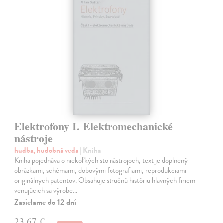
Elektrofony I. Elektromechanické
nástroje
hudba, hudobná veda
| Kniha
Kniha pojednáva o niekoľkých sto nástrojoch, text je doplnený
obrázkami, schémami, dobovými fotografiami, reprodukciami
originálnych patentov. Obsahuje stručnú históriu hlavných firiem
venujúcich sa výrobe…
Zasielame do 12 dní
23,67 €