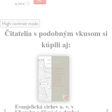
8,30 €
?
High-contrast mode
Čitatelia s podobným vkusom si
kúpili aj:
Evanjelická cirkev a. v. v
Hu
Uhorsku a Slováci v druhej
ic