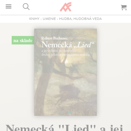
KNIHY
-
UMENIE
-
HUDBA, HUDOBNÁ VEDA
na sklade
Nemecká "Lied" a jej