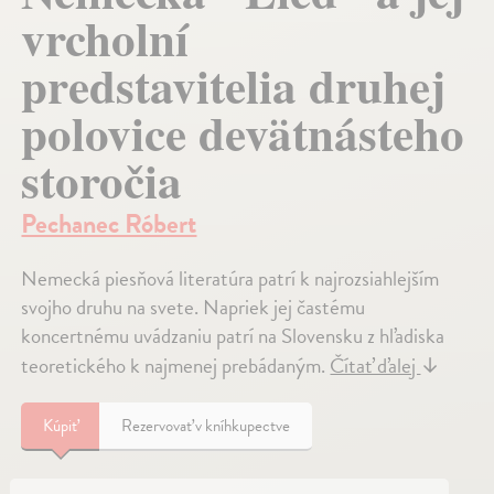
vrcholní
predstavitelia druhej
polovice devätnásteho
storočia
Pechanec Róbert
Nemecká piesňová literatúra patrí k najrozsiahlejším
svojho druhu na svete. Napriek jej častému
koncertnému uvádzaniu patrí na Slovensku z hľadiska
teoretického k najmenej prebádaným.
Čítať ďalej
↓
Kúpiť
Rezervovať v kníhkupectve