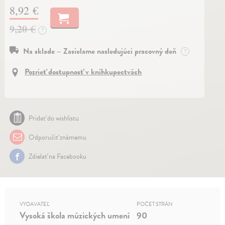
8,92 €
9,20 €
?
Na sklade – Zasielame nasledujúci pracovný deň
?
Pozrieť dostupnosť v kníhkupectvách
Pridať do wishlistu
Odporučiť známemu
Zdielať na Facebooku
VYDAVATEĽ
POČET STRÁN
Vysoká škola múzických umení
90