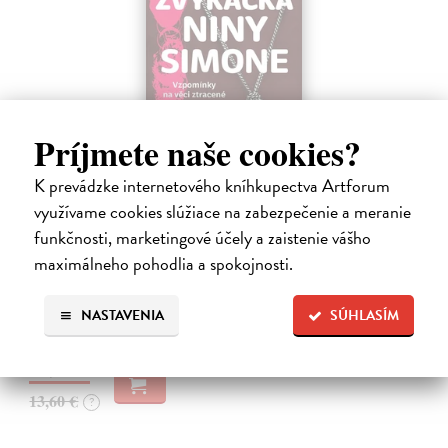
Príjmete naše cookies?
K prevádzke internetového kníhkupectva Artforum
Žvýkačka Niny Simone
využívame cookies slúžiace na zabezpečenie a meranie
Ellis Warren
| Kniha
funkčnosti, marketingové účely a zaistenie vášho
Ellisova kniha je neobvyklou literární poctou legendární jazzové
maximálneho pohodlia a spokojnosti.
zpěvačce a pianistce Nině Simone. Světoznámý hudebník v ní vypráví
příběh zdánlivě bezvýznamného předmětu – žvýkačky, kterou
Simone během…
NASTAVENIA
SÚHLASÍM
Na sklade
?
12,92 €
13,60 €
?