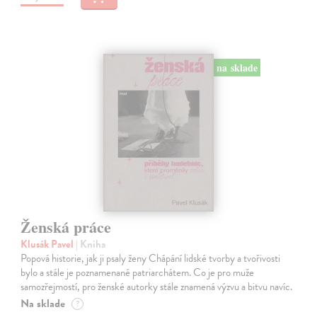
na sklade
Ženská práce
Klusák Pavel
| Kniha
Popová historie, jak ji psaly ženy Chápání lidské tvorby a tvořivosti
bylo a stále je poznamenané patriarchátem. Co je pro muže
samozřejmostí, pro ženské autorky stále znamená výzvu a bitvu navíc.
Na sklade
?