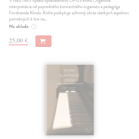
V roku 1983 vydalo vydavateľstvo OPUS knihu Organová
interpretácia od popredného koncertného organistu a pedagóga
Ferdinanda Klindu. Kniha poskytuje súhrnný obraz všetkých aspektov
potrebných k hre na…
Na sklade
?
25,00 €