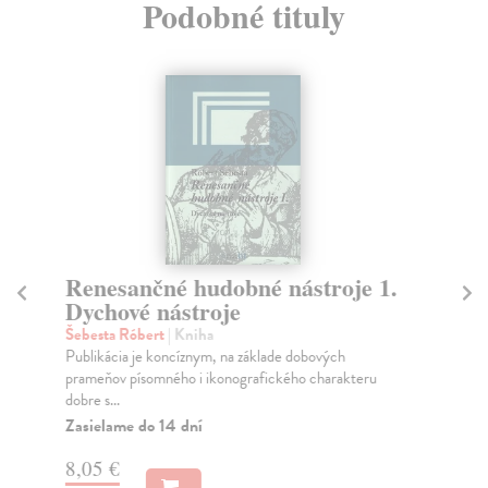
Podobné tituly
Renesančné hudobné nástroje 1.
B
Dychové nástroje
Sc
Šebesta Róbert
| Kniha
Še
Publikácia je koncíznym, na základe dobových
Aut
prameňov písomného i ikonografického charakteru
vyr
dobre s...
Za
Zasielame do 14 dní
8,
8,05 €
9,