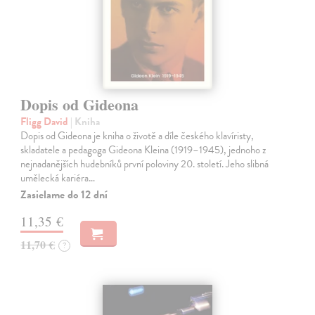
Dopis od Gideona
Fligg David
| Kniha
Dopis od Gideona je kniha o životě a díle českého klavíristy,
skladatele a pedagoga Gideona Kleina (1919–1945), jednoho z
nejnadanějších hudebníků první poloviny 20. století. Jeho slibná
umělecká kariéra…
Zasielame do 12 dní
11,35 €
11,70 €
?