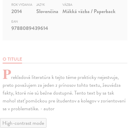
ROK VYDANIA
JAZYK
VÄZBA
2014
Slovenčina
Mäkká väzba / Paperback
EAN
9788089439614
O TITULE
P
rekladová literatúra k tejto téme prakticky nejestvuje,
preto považujem za jeden z prínosov tohto textu, žeuvádza
fakty, ktoré nie sú bežne dostupné. Tento text by sa tak
mohol stať pomôckou pre študentov a kolegov v zorientovaní
sa v problematike. - autor
High-contrast mode