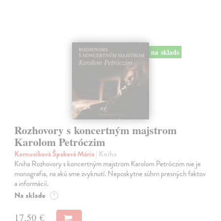
na sklade
Rozhovory s koncertným majstrom
Karolom Petróczim
Kornucíková Špaková Mária
| Kniha
Kniha Rozhovory s koncertným majstrom Karolom Petróczim nie je
monografia, na akú sme zvyknutí. Neposkytne súhrn presných faktov
a informácií.
Na sklade
?
17,50 €