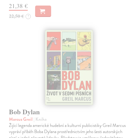
21,38 €
22,50 €
?
Bob Dylan
Marcus Greil
| Kniha
Žijící legenda americké hudební a kulturní publicistiky Greil Marcus
vypráví příběh Boba Dylana prostřednictvím jeho šesti autorských
písní a jedné převzaté lidovky. Představuje umělcovu šedesátiletou…