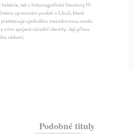
eletrie, tak z historiografické literatury 19.
nému zpracování pověsti o Libuši, které
e představuje ojedinělou mezioborovou sondu
s tím spojené národní identity. Její přínos
kého vědomí.
Podobné tituly