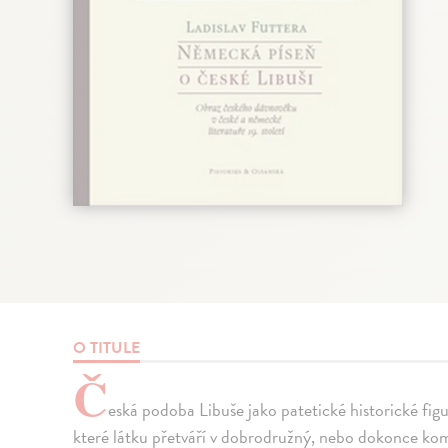
O TITULE
Č
eská podoba Libuše jako patetické historické fi
které látku přetváří v dobrodružný, nebo dokonce kom