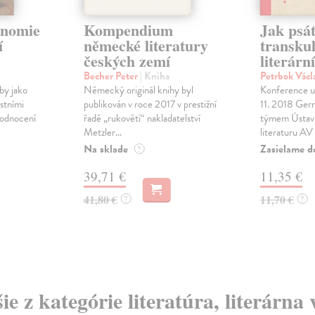
onomie
Kompendium
Jak psá
í
německé literatury
transkul
českých zemí
literárn
Becher Peter
| Kniha
Petrbok Václ
by jako
Německý originál knihy byl
Konference u
astními
publikován v roce 2017 v prestižní
11. 2018 Ge
 hodnocení
řadě „rukovětí“ nakladatelství
týmem Ústavu
Metzler...
literaturu AV
Na sklade
Zasielame d
?
39,71 €
11,35 €
41,80 €
11,70 €
?
?
ie z kategórie literatúra, literárna