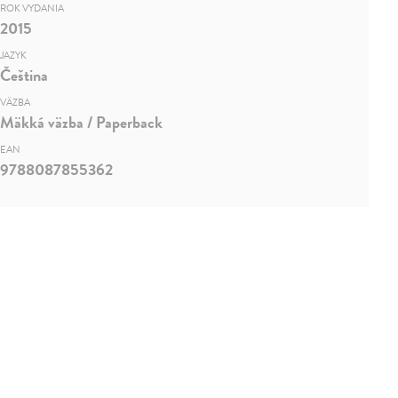
ROK VYDANIA
2015
JAZYK
Čeština
VÄZBA
Mäkká väzba / Paperback
EAN
9788087855362