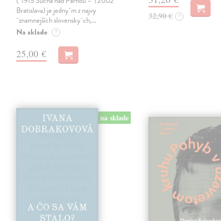
(*1915 Suchá nad Parnou – †2002
Bratislava) je jedny´m z najvy
32,90 €
?
´znamnejších slovensky´ch,…
Na sklade
?
25,00 €
na sklade