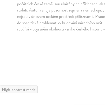
počátcích české země jsou ukázány na příkladech jak z b
století. Autor věnuje pozornost zejména německojazyč
nejsou v dnešním českém prostředí přílišznámé. Prác
do specifické problematiky budování národního mýtu a 
spočívá v objasnění okolností vzniku českého historic
High-contrast mode