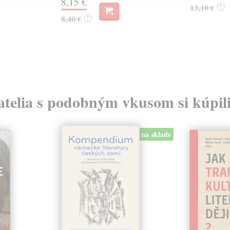
8,15 €
13,10 €
?
8,40 €
?
atelia s podobným vkusom si kúpili
na sklade