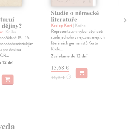
t
Studie o německé
Es
turní
literatuře
ro
í dějiny?
Krolop Kurt
| Kniha
Kro
Reprezentativní výbor čtyřiceti
Pub
av
| Kniha
studií jednoho z nejuznávanějších
vyb
spořádané 15.–16.
literárních germanistů Kurta
výz
rmanobohemistickým
Krolo...
česk
 pro českou
 ČR...
Zasielame do 12 dní
Zas
o 12 dní
13,68 €
2,
14,10 €
2,8
?
 veda