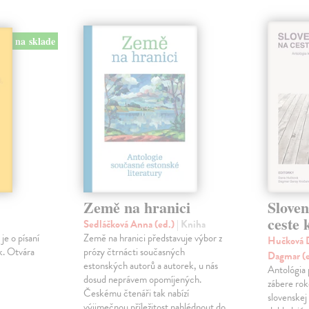
na sklade
Země na hranici
Slove
ceste
Sedláčková Anna (ed.)
| Kniha
je o písaní
Země na hranici představuje výbor z
Hučková D
k. Otvára
prózy čtrnácti současných
Dagmar (
estonských autorů a autorek, u nás
Antológia 
dosud neprávem opomíjených.
zábere ro
Českému čtenáři tak nabízí
slovenskej
výjimečnou příležitost nahlédnout do