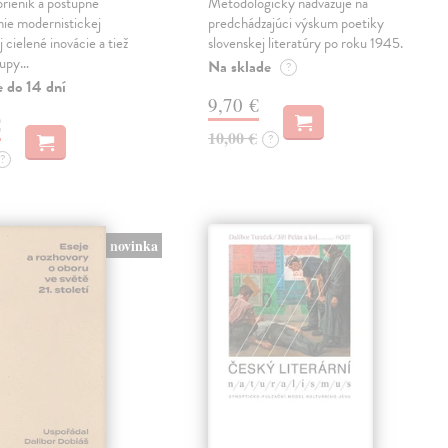
prienik a postupné
Metodologicky nadväzuje na
ie modernistickej
predchádzajúci výskum poetiky
j cielené inovácie a tiež
slovenskej literatúry po roku 1945.
tupy…
Na sklade
?
e do 14 dní
9,70 €
€
10,00 €
?
?
novinka