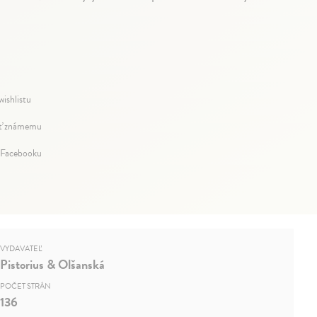
wishlistu
ť známemu
 Facebooku
VYDAVATEĽ
Pistorius & Olšanská
POČET STRÁN
136