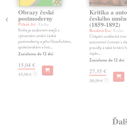
Obrazy české
Kritika a aut
postmoderny
českého uměn
(1859-1892)
Přibáň Jiří
| Kniha
Kniha je souborem esejů o
Bendová Eva
| Kniha
výtvarném umění české
Chápání umělecké tvor
postmoderny a jeho filozofickém,
autonomní činnosti s vl
společenském a hist...
pravidly a také kritérii
úspěc...
Zasielame do 12 dní
Zasielame do 12 dní
15,04 €
27,35 €
15,50 €
?
28,20 €
?
Ďalš