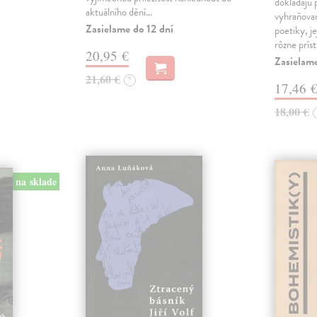
dokladajú 
aktuálního dění…
vyhraňovan
Zasielame do 12 dní
poetiky, je
rôzne prís
20,95 €
Zasielam
21,60 €
?
17,46 
18,00 €
na sklade