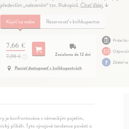
především „nalezením“ tzv. Rukopisů.
Čítať ďalej
↓
Kúpiť
na webe
Rezervovať v kníhkupectve
Pridať do 
7,66 €
Odporuči
Zasielame do 12 dní
7,90 €
?
Zdielať na
Pozrieť dostupnosť v kníhkupectvách
gury je konfrontována s německým pojetím,
ický příběh. Tyto vývojové tendence pověstí o