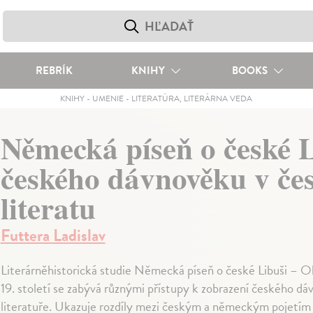
REBRÍK
KNIHY
BOOKS
KNIHY
-
UMENIE
-
LITERATÚRA, LITERÁRNA VEDA
Německá píseň o české 
českého dávnověku v če
literatu
Futtera Ladislav
Literárněhistorická studie Německá píseň o české Libuši – 
19. století se zabývá různými přístupy k zobrazení českého
literatuře. Ukazuje rozdíly mezi českým a německým pojetím 