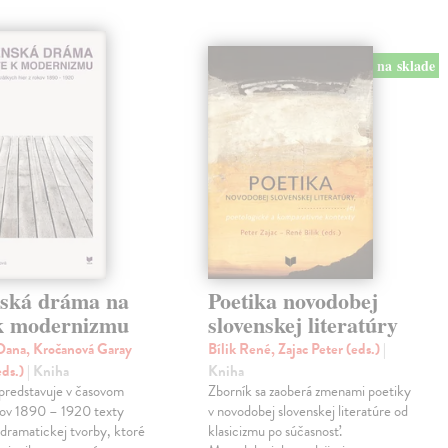
na sklade
nská dráma na
Poetika novodobej
 k modernizmu
slovenskej literatúry
ana, Kročanová Garay
Bílik René, Zajac Peter (eds.)
|
eds.)
| Kniha
Kniha
predstavuje v časovom
Zborník sa zaoberá zmenami poetiky
kov 1890 – 1920 texty
v novodobej slovenskej literatúre od
 dramatickej tvorby, ktoré
klasicizmu po súčasnosť.