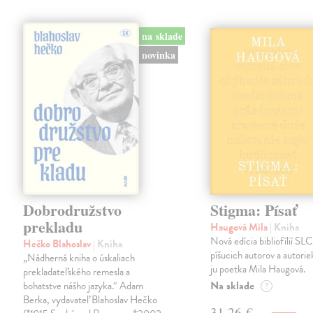
na sklade
novinka
Dobrodružstvo
Stigma: Písať
prekladu
Haugová Mila
| Kniha
Nová edícia bibliofílií SLC 
Hečko Blahoslav
| Kniha
píšucich autorov a autorie
„Nádherná kniha o úskaliach
ju poetka Mila Haugová.
prekladateľského remesla a
Na sklade
bohatstve nášho jazyka.“ Adam
?
Berka, vydavateľ Blahoslav Hečko
31,26 €