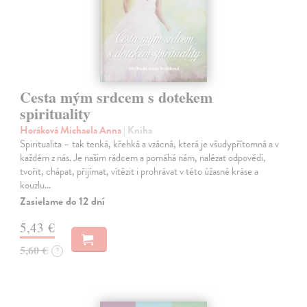
Cesta mým srdcem s dotekem
spirituality
Horáková Michaela Anna
| Kniha
Spiritualita – tak tenká, křehká a vzácná, která je všudypřítomná a v
každém z nás. Je našim rádcem a pomáhá nám, nalézat odpovědi,
tvořit, chápat, přijímat, vítězit i prohrávat v této úžasné kráse a
kouzlu…
Zasielame do 12 dní
5,43 €
5,60 €
?