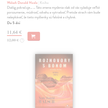
Walsch Donald Neale
| Kniha
Dialóg pokračuje... ... Táto zmena myslenia však od vás vyžaduje veľké
porozumenie, múdrosť, odvahu a vytrvalosť. Pretože strach vám bude
našepkávať, že tieto myšlienky sú falošné a chybné.
Do 5 dní
11,64 €
12,00 €
?