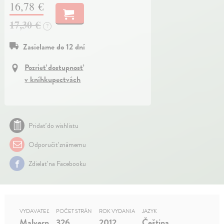
16,78 €
17,30 €
?
Zasielame do 12 dní
Pozrieť dostupnosť
v kníhkupectvách
Pridať do wishlistu
Odporučiť známemu
Zdielať na Facebooku
VYDAVATEĽ
POČET STRÁN
ROK VYDANIA
JAZYK
Malvern
326
2012
Čeština