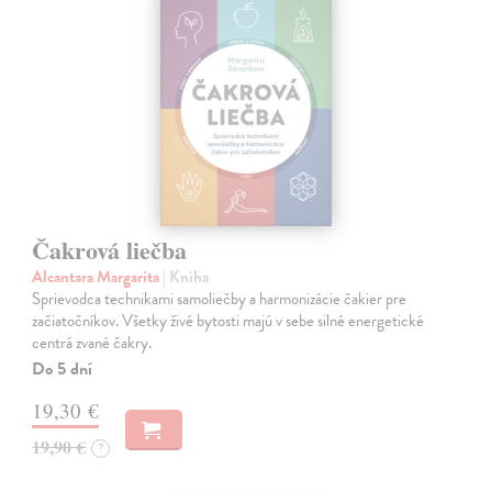
Čakrová liečba
Alcantara Margarita
| Kniha
Sprievodca technikami samoliečby a harmonizácie čakier pre
začiatočníkov. Všetky živé bytosti majú v sebe silné energetické
centrá zvané čakry.
Do 5 dní
19,30 €
19,90 €
?