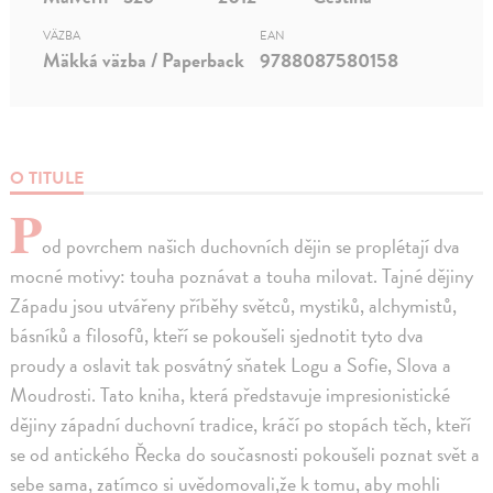
VÄZBA
EAN
Mäkká väzba / Paperback
9788087580158
O TITULE
P
od povrchem našich duchovních dějin se proplétají dva
mocné motivy: touha poznávat a touha milovat. Tajné dějiny
Západu jsou utvářeny příběhy světců, mystiků, alchymistů,
básníků a filosofů, kteří se pokoušeli sjednotit tyto dva
proudy a oslavit tak posvátný sňatek Logu a Sofie, Slova a
Moudrosti. Tato kniha, která představuje impresionistické
dějiny západní duchovní tradice, kráčí po stopách těch, kteří
se od antického Řecka do současnosti pokoušeli poznat svět a
sebe sama, zatímco si uvědomovali,že k tomu, aby mohli