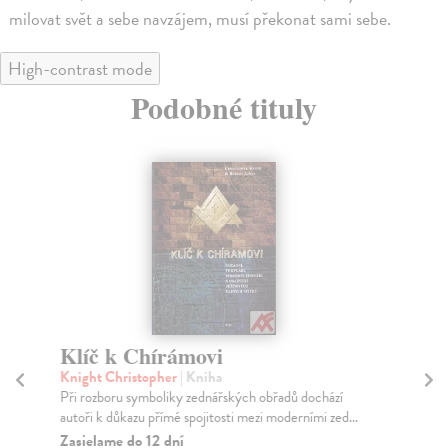
milovat svět a sebe navzájem, musí překonat sami sebe.
High-contrast mode
Podobné tituly
Tajemství života. Moderní věda
Ve
a pradávná moudrost
G
Gupta Gaurí Šankar
| Kniha
Ab
Existuje smysl života? - Byl vesmír stvořen?
V l
jmé
Zasielame do 12 dní