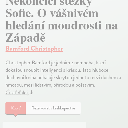
Nekončící stezky
Sofie. O vášnivém
hledání moudrosti na
Západě
Bamford Christopher
Christopher Bamford je jedním z nemnoha, kteří
dokážou snoubit inteligenci s krásou. Tato hluboce
duchovní kniha odhaluje skrytou jednotu mezi duchem a
hmotou, mezi lidstvím, přírodou a božstvím.
Čítať ďalej
↓
Kúpiť
Rezervovať v kníhkupectve