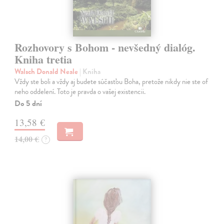
Rozhovory s Bohom - nevšedný dialóg.
Kniha tretia
Walsch Donald Neale
| Kniha
Vždy ste boli a vždy aj budete súčasťou Boha, pretože nikdy nie ste of
neho oddelení. Toto je pravda o vašej existencii.
Do 5 dní
13,58 €
14,00 €
?