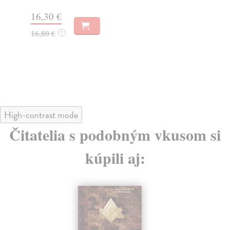
pře
17,46 €
Do
dní
18,00 €
?
gar
22
23
High-contrast mode
Čitatelia s podobným vkusom si
kúpili aj: