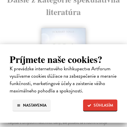
literatúra
Príjmete naše cookies?
K prevádzke internetového kníhkupectva Artforum
využívame cookies slúžiace na zabezpečenie a meranie
funkčnosti, marketingové účely a zaistenie vášho
maximálneho pohodlia a spokojnosti.
Sila prítomného okamihu
Tolle Eckhart
| Kniha
NASTAVENIA
SÚHLASÍM
Kniha Sila prítomného okamihu je fenomén, o ktorom sa rozpráva už
od jej prvého vydania. Dnes je svetovým bestsellerom, hoci ju autor
nepísal s úmyslom nadchnúť davy, ale podeliť sa s ľuďmi o svoje