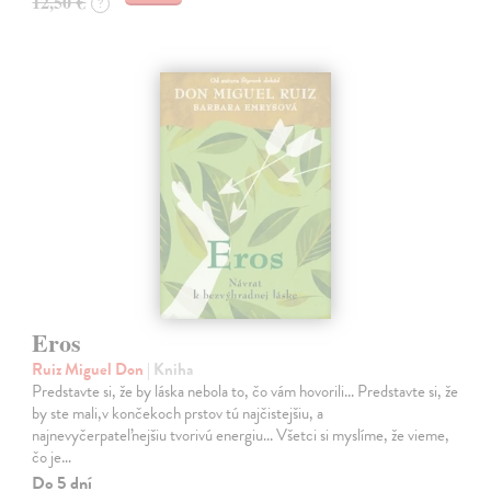
12,50 €
?
Eros
Ruiz Miguel Don
| Kniha
Predstavte si, že by láska nebola to, čo vám hovorili... Predstavte si, že
by ste mali,v končekoch prstov tú najčistejšiu, a
najnevyčerpateľnejšiu tvorivú energiu... Všetci si myslíme, že vieme,
čo je…
Do 5 dní