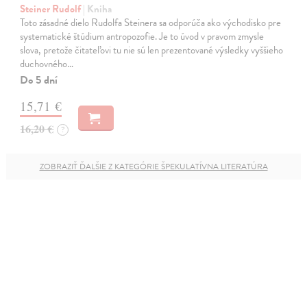
Steiner Rudolf
| Kniha
Toto zásadné dielo Rudolfa Steinera sa odporúča ako východisko pre
systematické štúdium antropozofie. Je to úvod v pravom zmysle
slova, pretože čitateľovi tu nie sú len prezentované výsledky vyššieho
duchovného…
Do 5 dní
15,71 €
16,20 €
?
ZOBRAZIŤ ĎALŠIE Z KATEGÓRIE ŠPEKULATÍVNA LITERATÚRA