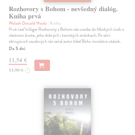
Rozhovory s Bohom - nevšedný dialóg.
Kniha prvá
Walsch Donald Neale
| Kniha
Prvá časť trilógie Rozhovory s Bohom nás uvedie do hlbokých úvah o
vlastnom živote, jeho dobrých i tienistých stránkach. Po sérii
zdrvujúcich osudových rán začal autor klásť Bohu množstvo otázok.
Do 5 dní
11,54 €
11,90 €
?