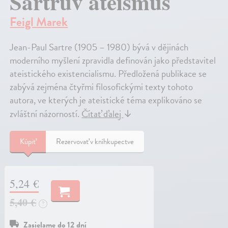
Sartrův ateismus
Feigl Marek
Jean-Paul Sartre (1905 – 1980) bývá v dějinách
moderního myšlení zpravidla definován jako představitel
ateistického existencialismu. Předložená publikace se
zabývá zejména čtyřmi filosofickými texty tohoto
autora, ve kterých je ateistické téma explikováno se
zvláštní názorností.
Čítať ďalej
↓
Kúpiť
Rezervovať v kníhkupectve
5,24 €
5,40 €
?
Zasielame do 12 dní