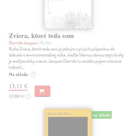
Zviera, ktoré teda som
Derrida Jacques
| Kniha
Kniha Zviera, ktoré teda som je jedným z prvých príspevkov do
diskusie o environmentálnej etike, keďže hlavnou témou tejto knihy
je analýza etiky zvierat. Jacques Derrida tu zavádza pojem zvieracia
inakosť.…
Na sklade
?
13,11 €
13,80 €
?
na sklade