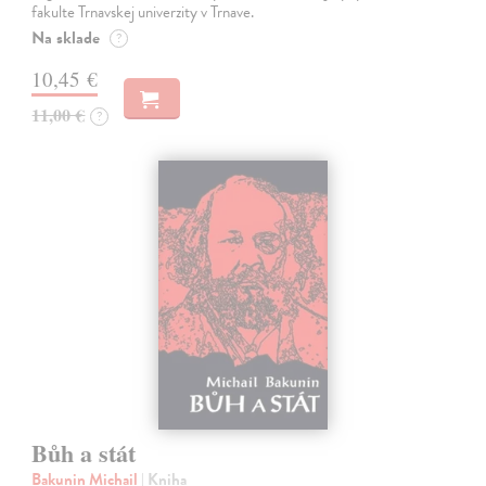
fakulte Trnavskej univerzity v Trnave.
Na sklade
?
10,45 €
11,00 €
?
Bůh a stát
Bakunin Michail
| Kniha