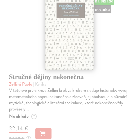
na sklade
novinka
Stručné dějiny nekonečna
Zellini Paolo
| Kniha
V této své první knize Zellini krok za krokem sleduje historický vývoj
matematického pojmu nekonečna a zároveň jej obohacuje o původní
mytické, theologické a literární spekulace, které nekonečno vždy
provázely.…
Na sklade
?
22,14 €
23,30 €
?