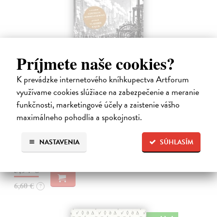
Príjmete naše cookies?
K prevádzke internetového kníhkupectva Artforum
Memoár o chudobě
využívame cookies slúžiace na zabezpečenie a meranie
Tocqueville Alexis de
| Kniha
funkčnosti, marketingové účely a zaistenie vášho
První český překlad méně známého díla jedné z nejvýznamnějších
maximálneho pohodlia a spokojnosti.
osobností evropské politické filosofie 19. století je doplněn obšírnými
komentáři Ivo Budila, Jana Kellera a Gertrudy Himmelfalberové.
Od…
NASTAVENIA
SÚHLASÍM
Na sklade
?
5,94 €
6,60 €
?