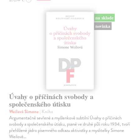
na sklade
novinka
Úvahy o příčinách svobody a
společenského útisku
Weilová Simone
| Kniha
Argumentačně sevřené a myšlenkově subtilní Úvahy o příčinách
svobody a společenského útisku, psané ve druhé půli roku 1934, tvoří
přehlížené jádro písemného odkazu aktivistky a myslitelky Simone
Weilové…