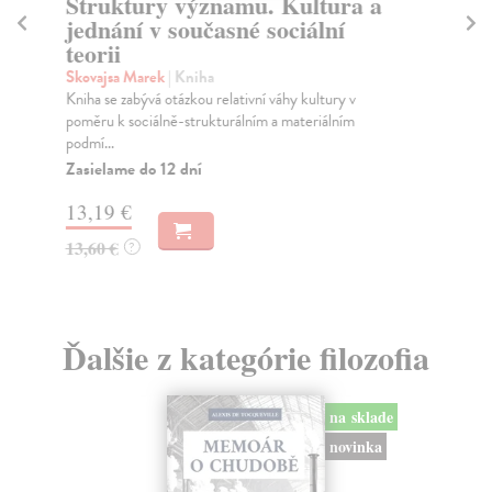
Struktury významu. Kultura a
Kř
jednání v současné sociální
ji
teorii
D´
Din
Skovajsa Marek
| Kniha
žeb
Kniha se zabývá otázkou relativní váhy kultury v
arg
poměru k sociálně-strukturálním a materiálním
podmí...
Za
Zasielame do 12 dní
15
13,19 €
15
13,60 €
?
Ďalšie z kategórie filozofia
na sklade
novinka