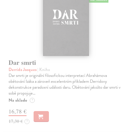
Dar smrti
Derrida Jacques
| Kniha
Dar smrti je originální filosofickou interpretací Abrahámova
obětování Izáka a zároveň excelentním příkladem Derridovy
dekonstrukce paradoxní události daru. Obětování jakožto dar smrti v
sobě propojuje…
Na sklade
?
16,78 €
17,30 €
?