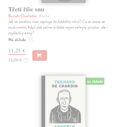
Třetí říše snu
Beradt Charlotte
| Kniha
Jak se totalitní moc zapisuje do lidského nitra? Co se stane se
soukromím, když stát začne ovládat nejen veřejný prostor, ale i
myšlenky a sny?
Na sklade
?
11,25 €
12,50 €
?
na sklade