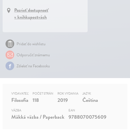
Pozrieť dostupnosť
v kníhkupectvách
Pridať do wishlistu
Odporučiť známemu
Zdielať na Facebooku
VYDAVATEĽ
POČET STRÁN
ROK VYDANIA
JAZYK
Filosofia
118
2019
Čeština
VÄZBA
EAN
Mäkká väzba / Paperback
9788070075609