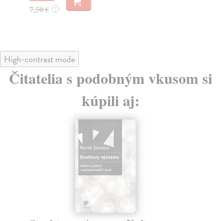
8,
7,50 €
?
8,
High-contrast mode
Čitatelia s podobným vkusom si
kúpili aj: