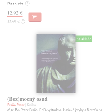
Na sklade
?
12,92 €
13,60 €
?
na sklade
(Bez)mocný osud
Fraňo Peter
| Kniha
Mgr. Bc. Peter Fraňo, PhD. vyštudoval klasické jazyky a filozofiu na