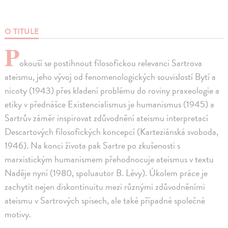
O TITULE
P
okouší se postihnout filosofickou relevanci Sartrova
ateismu, jeho vývoj od fenomenologických souvislostí Bytí a
nicoty (1943) přes kladení problému do roviny praxeologie a
etiky v přednášce Existencialismus je humanismus (1945) a
Sartrův záměr inspirovat zdůvodnění ateismu interpretací
Descartových filosofických koncepcí (Karteziánská svoboda,
1946). Na konci života pak Sartre po zkušenosti s
marxistickým humanismem přehodnocuje ateismus v textu
Naděje nyní (1980, spoluautor B. Lévy). Úkolem práce je
zachytit nejen diskontinuitu mezi různými zdůvodněními
ateismu v Sartrových spisech, ale také případné společné
motivy.