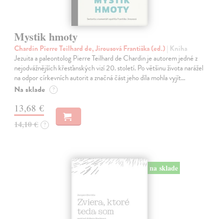
Mystik hmoty
Chardin Pierre Teilhard de, Jirousová Františka (ed.)
| Kniha
Jezuita a paleontolog Pierre Teilhard de Chardin je autorem jedné z
nejodvážnějších křesťanských vizí 20. století. Po většinu života narážel
na odpor církevních autorit a značná část jeho díla mohla vyjít…
Na sklade
?
13,68 €
14,10 €
?
na sklade