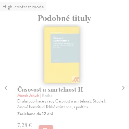
High-contrast mode
Podobné tituly
Časovost a smrtelnost II
M
Marek Jakub
| Kniha
Gr
Druhá publikace z řady Časovost a smrtelnost. Studie k
Hug
časové konstituci lidské existence, s podtitu...
lib
mez
Zasielame do 12 dní
Na
7,28 €