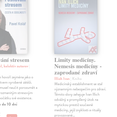
vání stresem
Limity medicíny.
Nemesis medicíny -
l, kolektív autorov
|
zaprodané zdraví
e hovoří zejména jako o
Illich Ivan
| Kniha
stvem vyrobené zátěži.
Medicínský establishment se stal
 musel naučit porozumět a
významným nebezpečím pro zdraví.
 rozmanitým stresovým
Těmito slovy zahajuje Ivan Illich
počátku své existence.
odvážný a promyšlený útok na
e do 10 dní
mytickou prestiž současné
medicíny, jejíž zvyklosti a rituály
€
provozované…