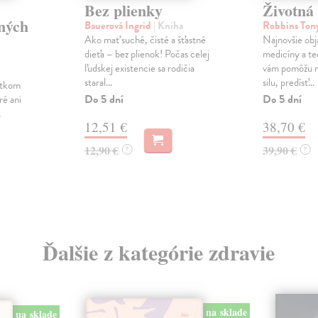
Bez plienky
Životná 
ných
Bauerová Ingrid
| Kniha
Robbins Ton
Ako mať suché, čisté a šťastné
Najnovšie obj
dieťa – bez plienok! Počas celej
medicíny a te
ľudskej existencie sa rodičia
vám pomôžu na
staral...
silu, predísť...
ytkom
Do 5 dní
Do 5 dní
ré ani
.
12,51 €
38,70 €
12,90 €
39,90 €
?
?
Ďalšie z kategórie zdravie
na sklade
na sklade