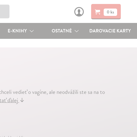
0 ks
E-KNIHY
OSTATNÉ
DAROVACIE KARTY
celi vedieť o vagíne, ale neodvážili ste sa na to
tať ďalej
↓