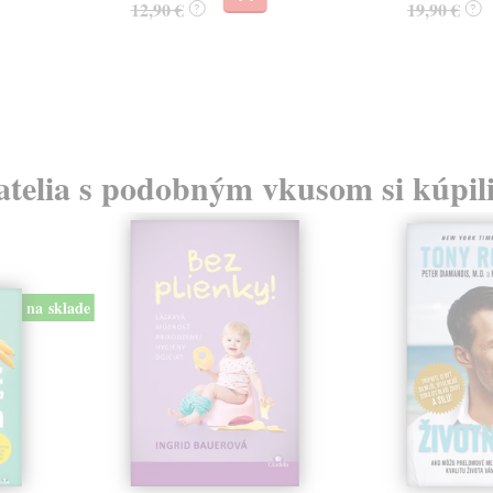
12,90 €
19,90 €
?
?
atelia s podobným vkusom si kúpili
na sklade