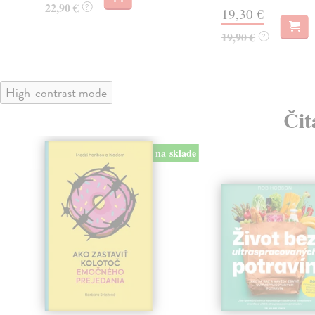
22,90 €
?
19,30 €
19,90 €
?
High-contrast mode
Čit
na sklade