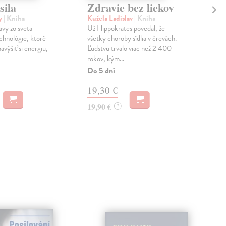
sila
Zdravie bez liekov
Ch
y
| Kniha
Kužela Ladislav
| Kniha
Gol
avy zo sveta
Už Hippokrates povedal, že
Radi
chnológie, ktoré
všetky choroby sídlia v črevách.
aby 
výšiť si energiu,
Ľudstvu trvalo viac než 2 400
nav
rokov, kým...
Zas
Do 5 dní
9,
19,30 €
9,9
19,90 €
?