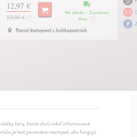
P
12,97 €
Na sklade – Zasielame
O
13,95 €
dnes
?
?
Z
Pozrieť dostupnosť v kníhkupectvách
e všetky ženy, ktoré chcú robiť informované
prečo je test panenstva nezmysel, ako fungujú