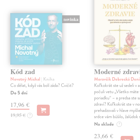
novinka
Kód zad
Moderné zdrav
Novotný Michal
| Kniha
Moravčík Debrecká Den
Co dělat, když vás bolí záda? Cvičit?
Koľkokrát ste už sedeli v 
počuli vetu „Všetko máte 
Do 5 dní
poriadku“ – a predsa ste sa
17,96 €
zdraví? Koľkokrát ste v no
prehadzovali v hlave myšli
19,95 €
?
srdce vám búšilo, žalúdok s
Na sklade
?
23,66 €