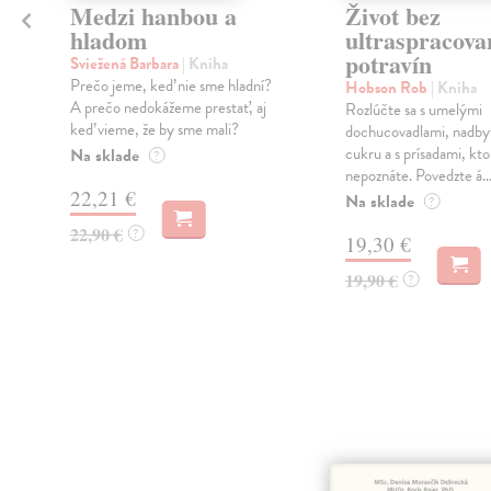
o
Medzi hanbou a
Život bez
hladom
ultraspracova
potravín
Sviežená Barbara
| Kniha
Prečo jeme, keď nie sme hladní?
Hobson Rob
| Kniha
A prečo nedokážeme prestať, aj
Rozlúčte sa s umelými
e
keď vieme, že by sme mali?
dochucovadlami, nadb
cukru a s prísadami, kto
Na sklade
?
nepoznáte. Povedzte á..
22,21 €
Na sklade
?
22,90 €
?
19,30 €
19,90 €
?