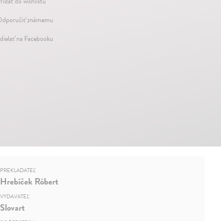
ridať do wishlistu
dporučiť známemu
dielať na Facebooku
PREKLADATEĽ
Hrebíček Róbert
VYDAVATEĽ
Slovart