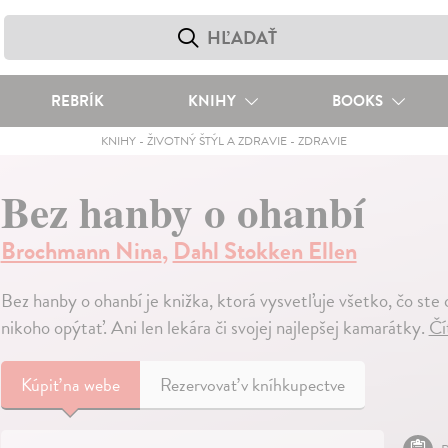
REBRÍK
KNIHY
BOOKS
KNIHY
-
ŽIVOTNÝ ŠTÝL A ZDRAVIE
-
ZDRAVIE
Bez hanby o ohanbí
Brochmann Nina
,
Dahl Stokken Ellen
Bez hanby o ohanbí je knižka, ktorá vysvetľuje všetko, čo ste ch
nikoho opýtať. Ani len lekára či svojej najlepšej kamarátky.
Čí
Kúpiť
na webe
Rezervovať v kníhkupectve