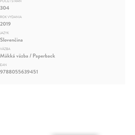
POČET STRÁN
304
ROK VYDANIA
2019
JAZYK
Slovenčina
VÄZBA
Mäkká väzba / Paperback
EAN
9788055639451