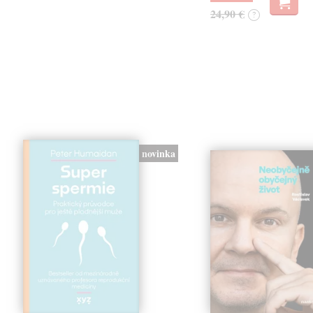
24,90 €
?
novinka