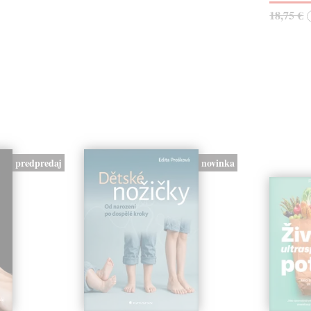
18,75 €
predpredaj
novinka