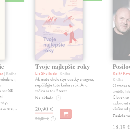
ie
Tvoje najlepšie roky
Posilo
isa
| Kniha
Liz Sheila de
| Kniha
Kolář Pave
ambulancii,
Ak máte okolo štyridsiatky a vagínu,
Kniha
v
nepúšťajte túto knihu z rúk. Áno,
O stresu s
 necítili
začína sa to už teraz.
umělé, lid
ci
Člověk se
Na sklade
?
enky,
vzdorovat
a zvieral,…
20,90 €
vlivům od 
Zasielam
22,00 €
?
18,19 