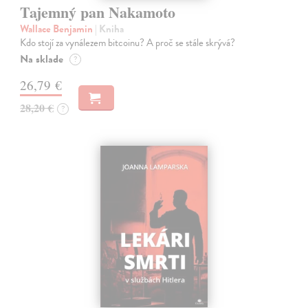
Tajemný pan Nakamoto
Wallace Benjamin
| Kniha
Kdo stojí za vynálezem bitcoinu? A proč se stále skrývá?
Na sklade
?
26,79 €
28,20 €
?