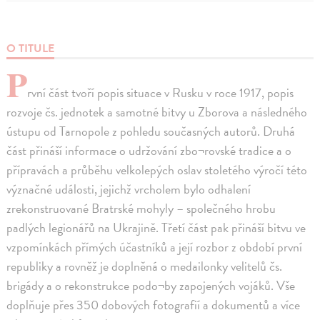
O TITULE
P
rvní část tvoří popis situace v Rusku v roce 1917, popis
rozvoje čs. jednotek a samotné bitvy u Zborova a následného
ústupu od Tarnopole z pohledu současných autorů. Druhá
část přináší informace o udržování zbo¬rovské tradice a o
přípravách a průběhu velkolepých oslav stoletého výročí této
význačné události, jejichž vrcholem bylo odhalení
zrekonstruované Bratrské mohyly – společného hrobu
padlých legionářů na Ukrajině. Třetí část pak přináší bitvu ve
vzpomínkách přímých účastníků a její rozbor z období první
republiky a rovněž je doplněná o medailonky velitelů čs.
brigády a o rekonstrukce podo¬by zapojených vojáků. Vše
doplňuje přes 350 dobových fotografií a dokumentů a více