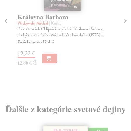
Královna Barbara
B
Witkowski Michal
| Kniha
Vi
Po kultovních Chlípnicích přichází Královna Barbara,
Mod
druhý román Poláka Michała Witkowského (1975). ...
čte
Zasielame do 12 dní
Na
12,22 €
16
12,60 €
16
?
Ďalšie z kategórie svetové dejiny