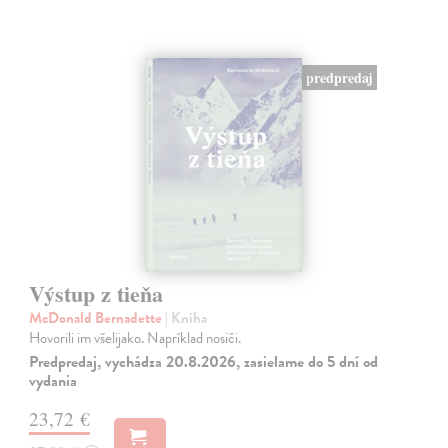
predpredaj
Výstup z tieňa
McDonald Bernadette
| Kniha
Hovorili im všelijako. Napríklad nosiči.
Predpredaj, vychádza 20.8.2026, zasielame do 5 dní od
vydania
23,72 €