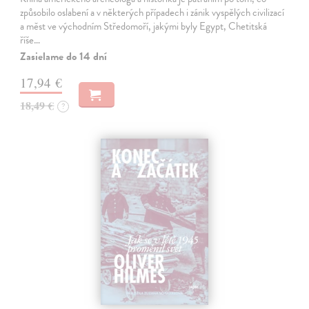
způsobilo oslabení a v některých případech i zánik vyspělých civilizací
a měst ve východním Středomoří, jakými byly Egypt, Chetitská
říše…
Zasielame do 14 dní
17,94 €
18,49 €
?