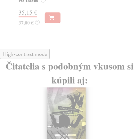
Na sklade
?
27
35,15 €
28
37,00 €
?
High-contrast mode
Čitatelia s podobným vkusom si
kúpili aj: