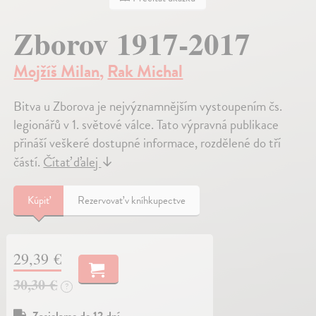
Zborov 1917-2017
Mojžíš Milan
,
Rak Michal
Bitva u Zborova je nejvýznamnějším vystoupením čs.
legionářů v 1. světové válce. Tato výpravná publikace
přináší veškeré dostupné informace, rozdělené do tří
částí.
Čítať ďalej
↓
Kúpiť
Rezervovať v kníhkupectve
29,39 €
30,30 €
?