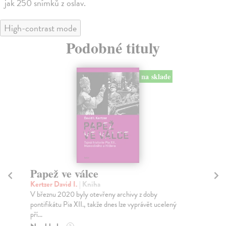
jak 250 snímků z oslav.
High-contrast mode
Podobné tituly
na sklade
Papež ve válce
K
Kertzer David I.
| Kniha
Koš
V březnu 2020 byly otevřeny archivy z doby
Mon
pontifikátu Pia XII., takže dnes lze vyprávět ucelený
pok
pří...
Za