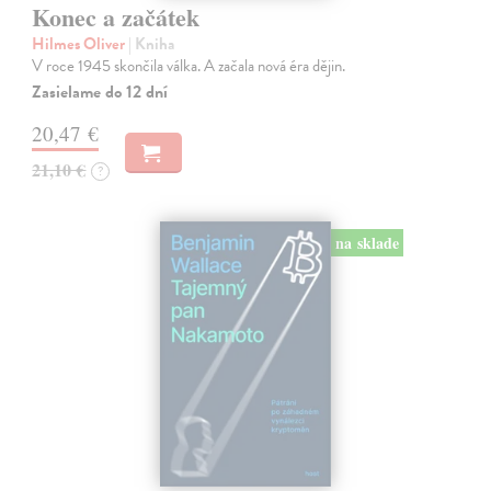
Konec a začátek
Hilmes Oliver
| Kniha
V roce 1945 skončila válka. A začala nová éra dějin.
Zasielame do 12 dní
20,47 €
21,10 €
?
na sklade