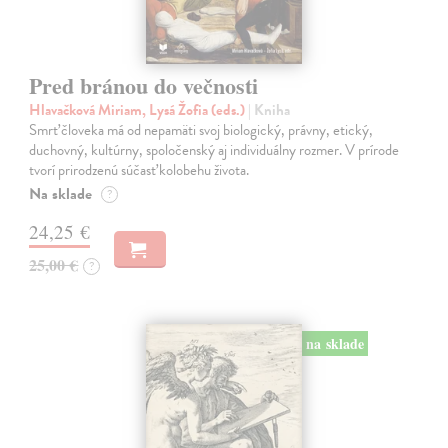
Pred bránou do večnosti
Hlavačková Miriam, Lysá Žofia (eds.)
| Kniha
Smrť človeka má od nepamäti svoj biologický, právny, etický,
duchovný, kultúrny, spoločenský aj individuálny rozmer. V prírode
tvorí prirodzenú súčasť kolobehu života.
Na sklade
?
24,25 €
25,00 €
?
na sklade