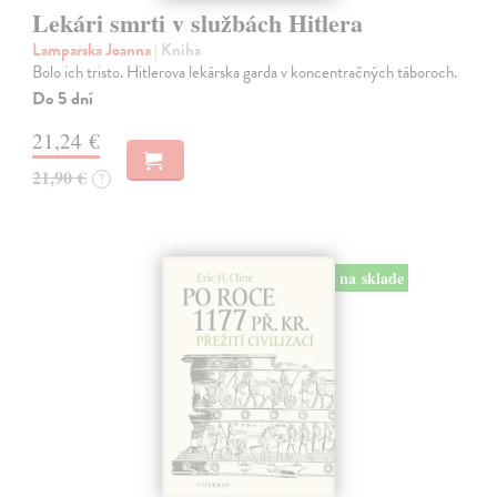
Lekári smrti v službách Hitlera
Lamparska Joanna
| Kniha
Bolo ich tristo. Hitlerova lekárska garda v koncentračných táboroch.
Do 5 dní
21,24 €
21,90 €
?
na sklade