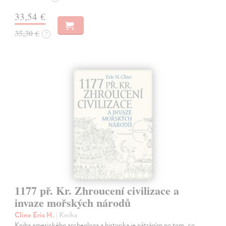
33,54 €
35,30 €
?
1177 př. Kr. Zhroucení civilizace a
invaze mořských národů
Cline Eric H.
| Kniha
Kniha amerického archeologa a historika je pátráním po tom, co