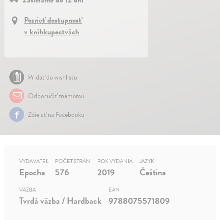
Zasielame do 12 dní
Pozrieť dostupnosť
v kníhkupectvách
Pridať do wishlistu
Odporučiť známemu
Zdielať na Facebooku
VYDAVATEĽ
POČET STRÁN
ROK VYDANIA
JAZYK
Epocha
576
2019
Čeština
VÄZBA
EAN
Tvrdá väzba / Hardback
9788075571809