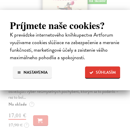
na sklade
Príjmete naše cookies?
K prevádzke internetového kníhkupectva Artforum
využívame cookies slúžiace na zabezpečenie a meranie
funkčnosti, marketingové účely a zaistenie vášho
maximálneho pohodlia a spokojnosti.
10 omylov, ktoré zmenili dejiny
NASTAVENIA
SÚHLASÍM
Coulter Paul
| Kniha
Všetci robíme chyby, no len málokto svojím prešľapom zmení chod
dejín. Kniha 10 omylov, ktoré zmenili dejiny prináša vtipný a
osviežujúci výber neúmyselných pochybení, ktorým sa to podarilo –
raz to bol…
Na sklade
?
17,01 €
17,90 €
?