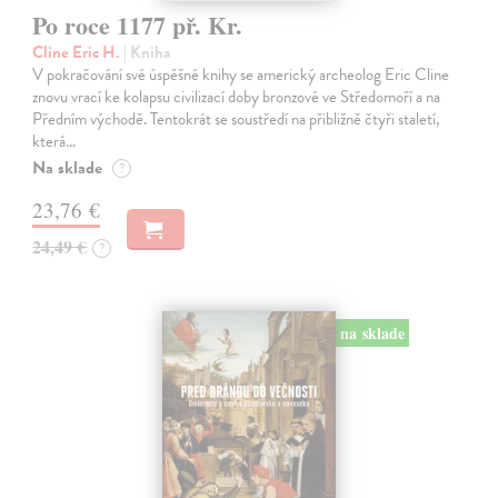
Po roce 1177 př. Kr.
Cline Eric H.
| Kniha
V pokračování své úspěšné knihy se americký archeolog Eric Cline
znovu vrací ke kolapsu civilizací doby bronzové ve Středomoří a na
Předním východě. Tentokrát se soustředí na přibližně čtyři staletí,
která…
Na sklade
?
23,76 €
24,49 €
?
na sklade