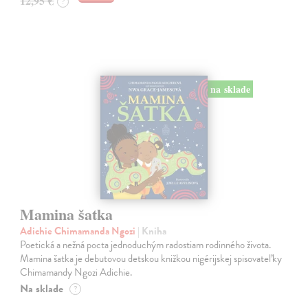
12,95 €
?
na sklade
Mamina šatka
Adichie Chimamanda Ngozi
| Kniha
Poetická a nežná pocta jednoduchým radostiam rodinného života.
Mamina šatka je debutovou detskou knižkou nigérijskej spisovateľky
Chimamandy Ngozi Adichie.
Na sklade
?