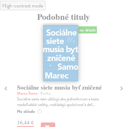
High-contrast mode
Podobné tituly
na sklade
Sociálne siete musia byť zničené
S
K
Marec Samo
| Kniha
Sociálne siete nám ubližujú ako jednotlivcom a kazia
Mik
medziľudské vzťahy, rozkladajú spoločnosť a def...
Mon
o k
Na sklade
?
Na
16,44 €