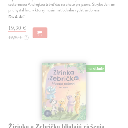
sesternicou Andrejkou tráviť čas na chate pri jazere. Strýko Jani im
prichystal hru, v ktorej musia mať odvahu vydať sa do lesa.
Do 4 dní
19,30 €
19,90 €
?
na sklade
Žirinka a Zebrička hľadajú riešenia