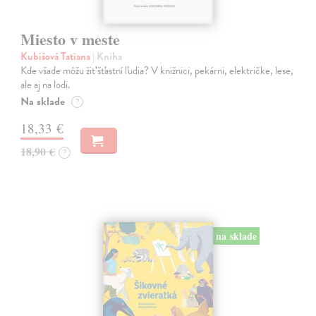
Miesto v meste
Kubišová Tatiana
| Kniha
Kde všade môžu žiť šťastní ľudia? V knižnici, pekárni, električke, lese,
ale aj na lodi.
Na sklade
?
18,33 €
18,90 €
?
na sklade