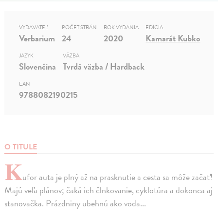
VYDAVATEĽ
POČET STRÁN
ROK VYDANIA
EDÍCIA
Verbarium
24
2020
Kamarát Kubko
JAZYK
VÄZBA
Slovenčina
Tvrdá väzba / Hardback
EAN
9788082190215
O TITULE
K
ufor auta je plný až na prasknutie a cesta sa môže začať!
Majú veľa plánov; čaká ich člnkovanie, cyklotúra a dokonca aj
stanovačka. Prázdniny ubehnú ako voda...