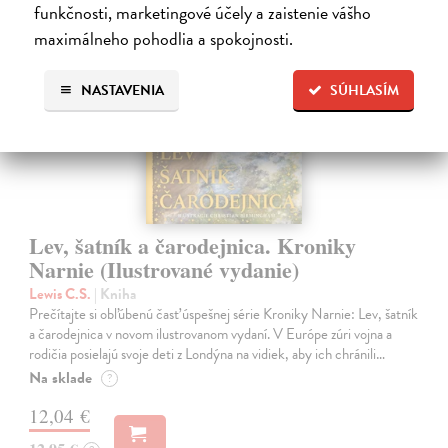
funkčnosti, marketingové účely a zaistenie vášho
maximálneho pohodlia a spokojnosti.
na sklade
NASTAVENIA
SÚHLASÍM
Lev, šatník a čarodejnica. Kroniky
Narnie (Ilustrované vydanie)
Lewis C.S.
| Kniha
Prečítajte si obľúbenú časť úspešnej série Kroniky Narnie: Lev, šatník
a čarodejnica v novom ilustrovanom vydaní. V Európe zúri vojna a
rodičia posielajú svoje deti z Londýna na vidiek, aby ich chránili…
Na sklade
?
12,04 €