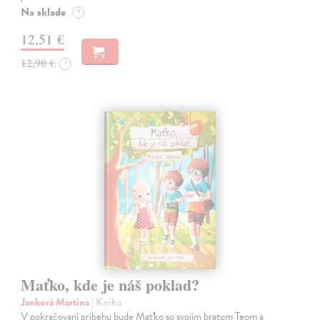
Na sklade
?
12,51 €
12,90 €
?
Maťko, kde je náš poklad?
Janková Martina
| Kniha
V pokračovaní príbehu bude Maťko so svojím bratom Teom a