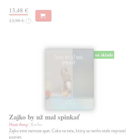
13,48 €
13,90 €
?
na sklade
Zajko by už mal spinkať
Hest Amy
| Kniha
Zajko este nemoze spat. Caka na tata, ktory sa nanho stale neprisiel
pozriet.