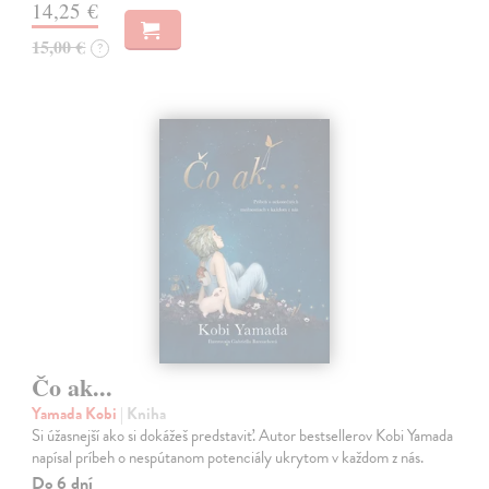
14,25 €
15,00 €
?
Čo ak...
Yamada Kobi
| Kniha
Si úžasnejší ako si dokážeš predstaviť. Autor bestsellerov Kobi Yamada
napísal príbeh o nespútanom potenciály ukrytom v každom z nás.
Do 6 dní