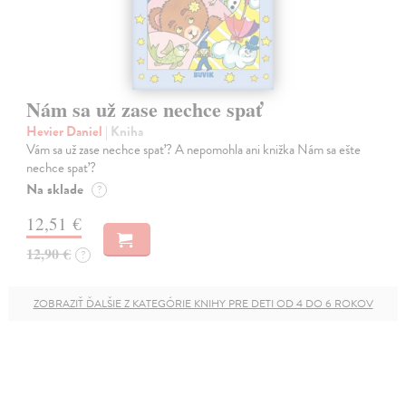
Nám sa už zase nechce spať
Hevier Daniel
| Kniha
Vám sa už zase nechce spať? A nepomohla ani knižka Nám sa ešte
nechce spať?
Na sklade
?
12,51 €
12,90 €
?
ZOBRAZIŤ ĎALŠIE Z KATEGÓRIE KNIHY PRE DETI OD 4 DO 6 ROKOV