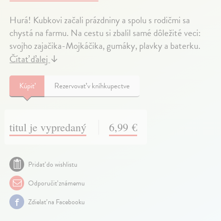
Hurá! Kubkovi začali prázdniny a spolu s rodičmi sa
chystá na farmu. Na cestu si zbalil samé dôležité veci:
svojho zajačika-Mojkáčika, gumáky, plavky a baterku.
Čítať ďalej
↓
Kúpiť
Rezervovať v kníhkupectve
titul je vypredaný
6,99 €
Pridať do wishlistu
Odporučiť známemu
Zdielať na Facebooku