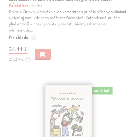
Kőrösi Eva
| Kniha
Kniha o Žirinke, Zebričke a ich kamarátoch prináša príbehy o hľadaní
riešení aj tam, kde sa to môže zdať nemožné. Každodenné situácie
plné emócií – hnevu, smútku, radosti, závisti, zahanbenia,
odmietnutia,…
Na sklade
?
24,44 €
25,20 €
?
na sklade