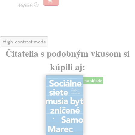
23
16,95 €
?
24
High-contrast mode
Čitatelia s podobným vkusom si
kúpili aj:
na sklade