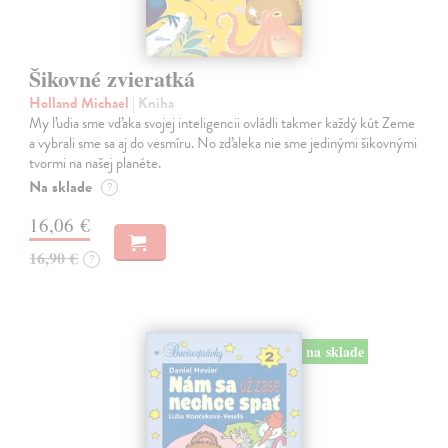
Šikovné zvieratká
Holland Michael
| Kniha
My ľudia sme vďaka svojej inteligencii ovládli takmer každý kút Zeme
a vybrali sme sa aj do vesmíru. No zďaleka nie sme jedinými šikovnými
tvormi na našej planéte.
Na sklade
?
16,06 €
16,90 €
?
na sklade