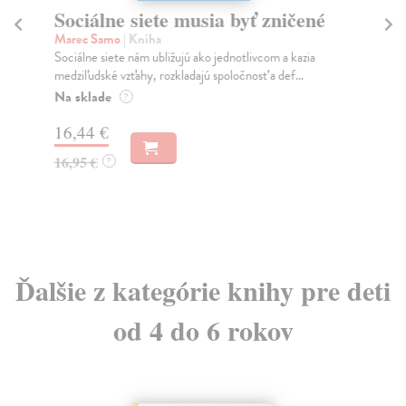
Sociálne siete musia byť zničené
S
K
Marec Samo
| Kniha
Sociálne siete nám ubližujú ako jednotlivcom a kazia
Mik
medziľudské vzťahy, rozkladajú spoločnosť a def...
Mon
o k
Na sklade
?
Na
16,44 €
23
16,95 €
?
24
Ďalšie z kategórie knihy pre deti
od 4 do 6 rokov