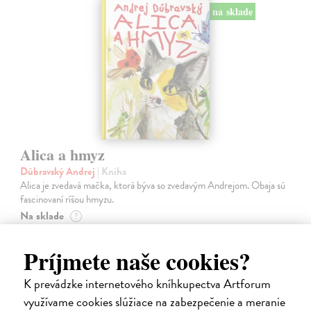
na sklade
Alica a hmyz
Dúbravský Andrej
| Kniha
Alica je zvedavá mačka, ktorá býva so zvedavým Andrejom. Obaja sú
fascinovaní ríšou hmyzu.
Na sklade
?
28,03 €
Príjmete naše cookies?
28,90 €
?
K prevádzke internetového kníhkupectva Artforum
využívame cookies slúžiace na zabezpečenie a meranie