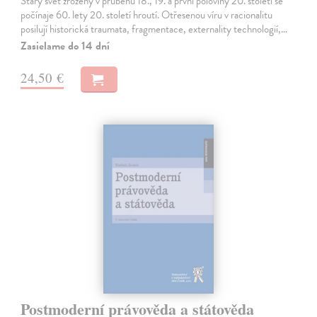
Starý svět zrozený v průběhu 18., 19. a první poloviny 20. století se
počínaje 60. lety 20. století hroutí. Otřesenou víru v racionalitu
posilují historická traumata, fragmentace, externality technologií,…
Zasielame do 14 dní
24,50 €
Postmoderní právověda a státověda