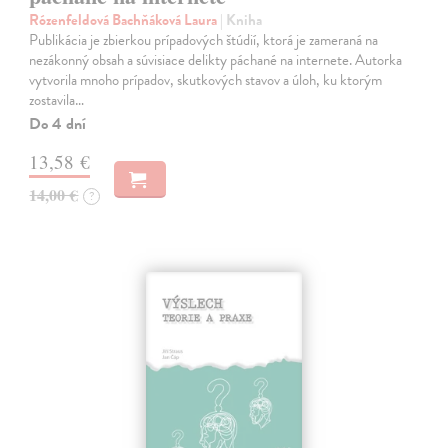
Rózenfeldová Bachňáková Laura
| Kniha
Publikácia je zbierkou prípadových štúdií, ktorá je zameraná na
nezákonný obsah a súvisiace delikty páchané na internete. Autorka
vytvorila mnoho prípadov, skutkových stavov a úloh, ku ktorým
zostavila…
Do 4 dní
13,58 €
14,00 €
?