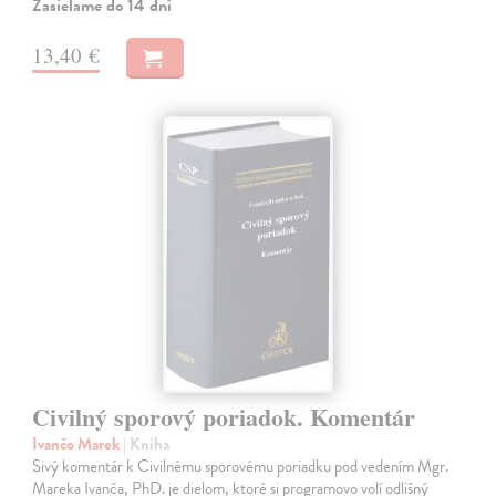
Zasielame do 14 dní
13,40 €
Civilný sporový poriadok. Komentár
Ivančo Marek
| Kniha
Sivý komentár k Civilnému sporovému poriadku pod vedením Mgr.
Mareka Ivanča, PhD. je dielom, ktoré si programovo volí odlišný