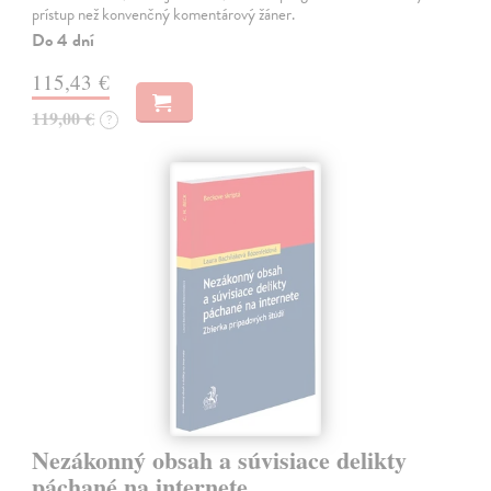
prístup než konvenčný komentárový žáner.
Do 4 dní
115,43 €
119,00 €
?
Nezákonný obsah a súvisiace delikty
páchané na internete