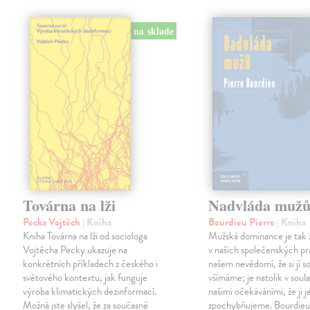
na sklade
Továrna na lži
Nadvláda muž
Pecka Vojtěch
| Kniha
Bourdieu Pierre
| Kniha
Kniha Továrna na lži od sociologa
Mužská dominance je tak 
Vojtěcha Pecky ukazuje na
v našich společenských pr
konkrétních příkladech z českého i
našem nevědomí, že si jí s
světového kontextu, jak funguje
všímáme; je natolik v soul
výroba klimatických dezinformací.
našimi očekáváními, že ji j
Možná jste slyšel, že za současné
zpochybňujeme. Bourdieu