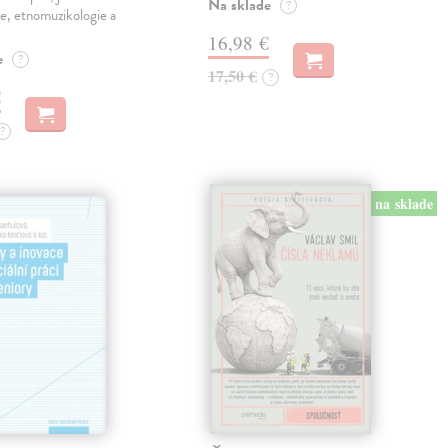
Na sklade
?
e, etnomuzikologie a
16,98 €
e
?
17,50 €
?
€
?
na sklade