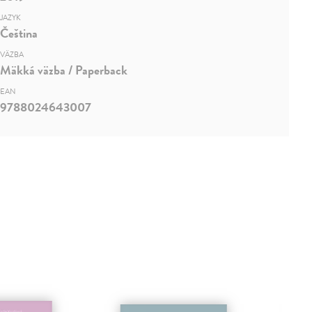
JAZYK
Čeština
VÄZBA
Mäkká väzba / Paperback
EAN
9788024643007