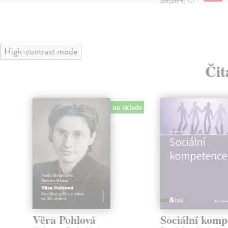
High-contrast mode
Čit
na sklade
Věra Pohlová
Sociální komp