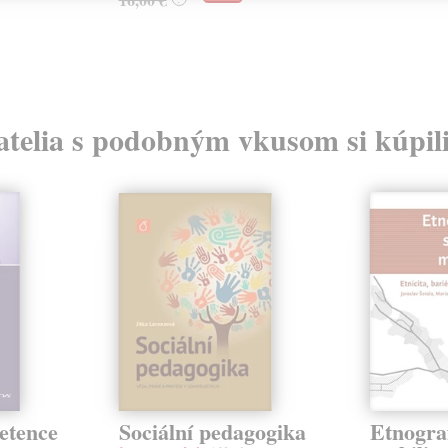
atelia s podobným vkusom si kúpili
etence
Sociální pedagogika
Etnograf