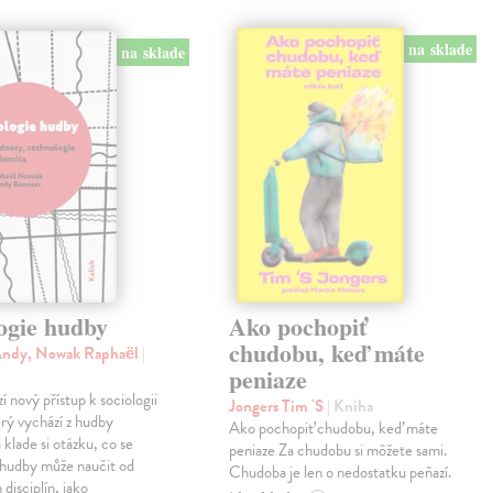
na sklade
na sklade
ogie hudby
Ako pochopiť
chudobu, keď máte
Andy, Nowak Raphaël
|
peniaze
í nový přístup k sociologii
Jongers Tim 'S
| Kniha
rý vychází z hudby
Ako pochopiť chudobu, keď máte
 klade si otázku, co se
peniaze Za chudobu si môžete sami.
 hudby může naučit od
Chudoba je len o nedostatku peňazí.
disciplín, jako