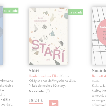
na sklade
na sklade
ů
Stáří
Sociol
Heidenreichová Elke
| Kniha
Bennett 
zakotvena
Každý se chce dožít vysokého věku.
Kniha
aktikách a
Nikdo ale nechce být starý.
Kniha nabíz
otva
hudby, kte
Na sklade
?
adu s
samotné, a
en těžko
18,24 €
sociologie
 vychází…
příbuzných 