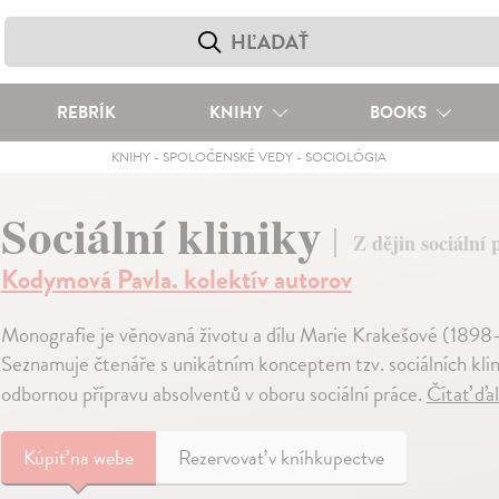
REBRÍK
KNIHY
BOOKS
KNIHY
-
SPOLOČENSKÉ VEDY
-
SOCIOLÓGIA
Sociální kliniky
Z dějin sociální 
Kodymová Pavla. kolektív autorov
Monografie je věnovaná životu a dílu Marie Krakešové (1898–1
Seznamuje čtenáře s unikátním konceptem tzv. sociálních klinik
odbornou přípravu absolventů v oboru sociální práce.
Čítať ďa
Kúpiť
na webe
Rezervovať v kníhkupectve