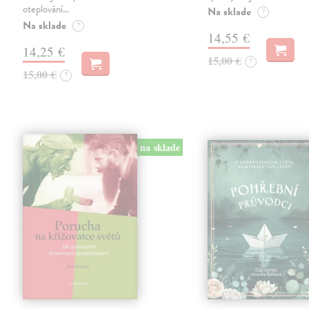
oteplování…
Na sklade
?
Na sklade
?
14,55 €
14,25 €
15,00 €
?
15,00 €
?
na sklade