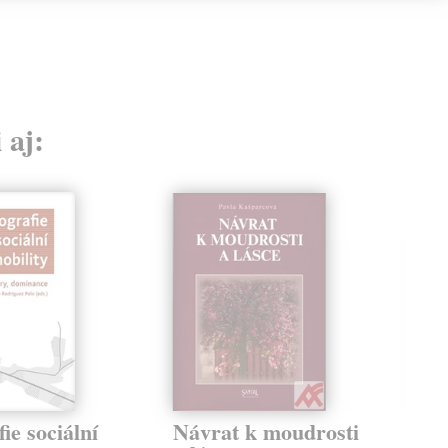
 aj:
ie sociální
Návrat k moudrosti
Se