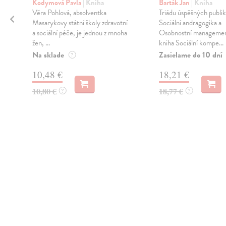
Kodymová Pavla
| Kniha
Barták Jan
| Kniha
Věra Pohlová, absolventka
Triádu úspěšných publik
Masarykovy státní školy zdravotní
Sociální andragogika a
a sociální péče, je jednou z mnoha
Osobnostní management
žen, ...
kniha Sociální kompe...
Na sklade
Zasielame do 10 dní
?
10,48 €
18,21 €
10,80 €
18,77 €
?
?