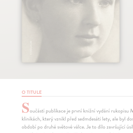
O TITULE
S
oučástí publikace je první knižní vydání rukopisu
klinikách, který vznikl před sedmdesáti lety, ale byl
období po druhé světové válce. Je to dílo završující ús