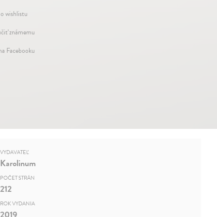
o wishlistu
čiť známemu
 na Facebooku
VYDAVATEĽ
Karolinum
POČET STRÁN
212
ROK VYDANIA
2019