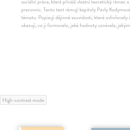
sociální práce, která přináší vlastní teoretický rámec 
pracovnic. Tento text rámují kapitoly Pavly Kodymové 
tématu. Popisují dějinné souvislosti, které ovlivňovaly ž
ukazují, co ji formovalo, jaké hodnoty uznávala, jaký
High-contrast mode