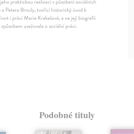
a jeho praktickou realizaci v působení sociálních
a Petera Brnuly, tvořící historický úvod k
ivot i práci Marie Krakešové, a na její biografii
m způsobem uvažovala o sociální práci.
Podobné tituly