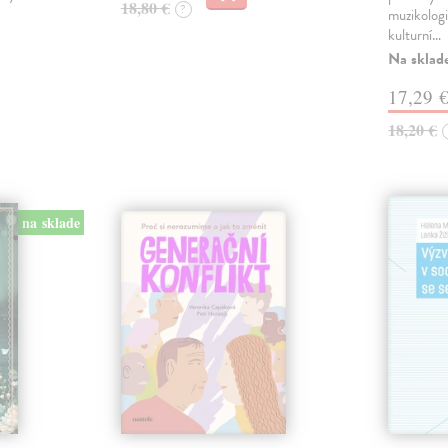
18,80 €
?
muzikologi
kulturní…
Na sklad
17,29 
18,20 €
na sklade