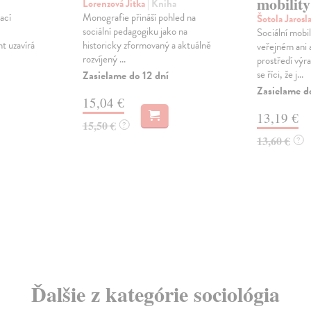
mobility
Lorenzová Jitka
| Kniha
ací
Monografie přináší pohled na
Šotola Jarosl
sociální pedagogiku jako na
Sociální mobi
 uzavírá
historicky zformovaný a aktuálně
veřejném ani
rozvíjený ...
prostředí vý
se říci, že j...
Zasielame do 12 dní
Zasielame d
15,04 €
13,19 €
15,50 €
?
13,60 €
?
Ďalšie z kategórie sociológia