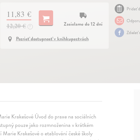
Pridať d
11,83 €
Odporu
Zasielame do 12 dní
12,20 €
?
Zdielať
Pozrieť dostupnosť v kníhkupectvách
 Marie Krakešové Úvod do praxe na sociálních
 dostupný pouze jako rozmnoženina v krátkém
ilí Marie Krakešové o etablování české školy