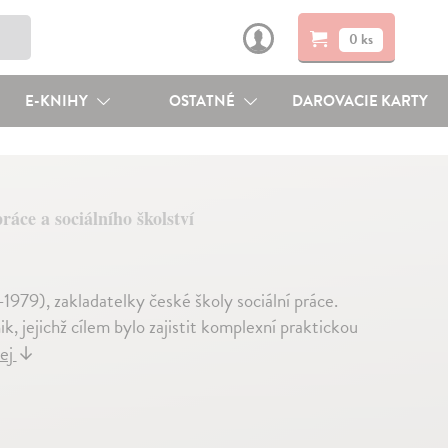
0 ks
E-KNIHY
OSTATNÉ
DAROVACIE KARTY
práce a sociálního školství
979), zakladatelky české školy sociální práce.
, jejichž cílem bylo zajistit komplexní praktickou
lej
↓