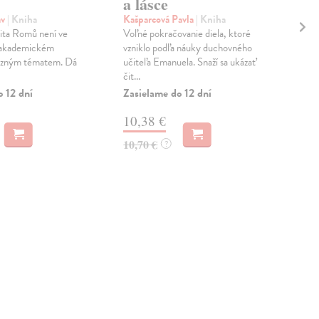
a lásce
Gar
Klár
av
| Kniha
Kašparcová Pavla
| Kniha
její
lita Romů není ve
Voľné pokračovanie diela, ktoré
pobř
 akademickém
vzniklo podľa náuky duchovného
razným tématem. Dá
učiteľa Emanuela. Snaží sa ukázať
Zas
čit...
19
o 12 dní
Zasielame do 12 dní
19,
10,38 €
10,70 €
?