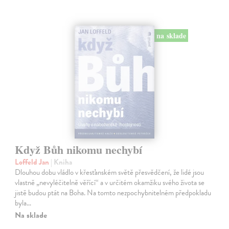
na sklade
Když Bůh nikomu nechybí
Loffeld Jan
| Kniha
Dlouhou dobu vládlo v křesťanském světě přesvědčení, že lidé jsou
vlastně „nevyléčitelně věřící“ a v určitém okamžiku svého života se
jistě budou ptát na Boha. Na tomto nezpochybnitelném předpokladu
byla…
Na sklade