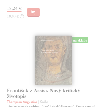
18,24 €
18,80 €
?
na sklade
František z Assisi. Nový kritický
životopis
Thompson Augustine
| Kniha
Táto kniha nesie podtitul „Nový kritický životopis“, čím sa nemyslí,