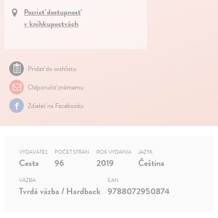
Pozrieť dostupnosť
v kníhkupectvách
Pridať do wishlistu
Odporučiť známemu
Zdielať na Facebooku
VYDAVATEĽ
POČET STRÁN
ROK VYDANIA
JAZYK
Cesta
96
2019
Čeština
VÄZBA
EAN
Tvrdá väzba / Hardback
9788072950874