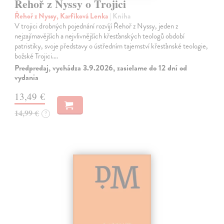
Řehoř z Nyssy o Trojici
Řehoř z Nyssy, Karfíková Lenka
| Kniha
V trojici drobných pojednání rozvíjí Řehoř z Nyssy, jeden z
nejzajímavějších a nejvlivnějších křesťanských teologů období
patristiky, svoje představy o ústředním tajemství křesťanské teologie,
božské Trojici.…
Predpredaj, vychádza 3.9.2026, zasielame do 12 dní od
vydania
13,49 €
14,99 €
?