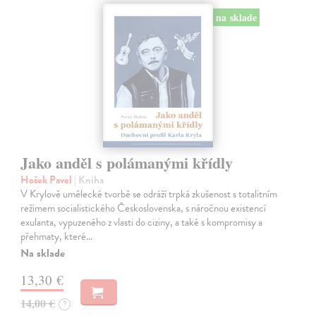
na sklade
Jako anděl s polámanými křídly
Hošek Pavel
| Kniha
V Krylově umělecké tvorbě se odráží trpká zkušenost s totalitním
režimem socialistického Československa, s náročnou existencí
exulanta, vypuzeného z vlasti do ciziny, a také s kompromisy a
přehmaty, které…
Na sklade
13,30 €
14,00 €
?