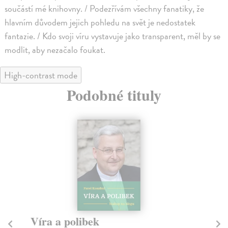
součástí mé knihovny. / Podezřívám všechny fanatiky, že
hlavním důvodem jejich pohledu na svět je nedostatek
fantazie. / Kdo svoji víru vystavuje jako transparent, měl by se
modlit, aby nezačalo foukat.
High-contrast mode
Podobné tituly
Víra a polibek
Ja