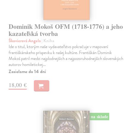
Dominik Mokoš OFM (1718-1776) a jeho
kazateľská tvorba
Škovierová Angela
| Kniha
Ide o titul, ktorým naše vydavateľstvo pokračuje v mapovaní
františkánskeho príspevku k našej kultúre. Františkán Dominik
Mokoš patril medzi najplodnejších a najpozoruhodnejších slovenských
autorov homiletickej…
Zasielame do 14 dní
18,00 €
na sklade