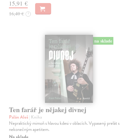
15,91 €
16,40 €
?
na sklade
Ten farář je nějakej divnej
Palán Aleš
| Kniha
Nepraktický mimoň s hlavou kdesi v oblacích. Vypasený prelát s
nekonečným apetitem.
Na sklade