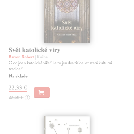
Svět katolické víry
Barron Robert
| Kniha
O co jde v katolické víře? Je to jen dva tisíce let stará kulturní
tradice?
Na sklade
22,33 €
23,50 €
?