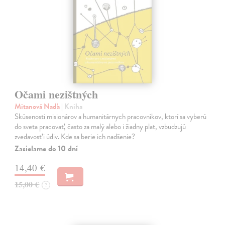
Očami nezištných
Mitanová Naďa
| Kniha
Skúsenosti misionárov a humanitárnych pracovníkov, ktorí sa vyberú
do sveta pracovať, často za malý alebo i žiadny plat, vzbudzujú
zvedavosť i údiv. Kde sa berie ich nadšenie?
Zasielame do 10 dní
14,40 €
15,00 €
?