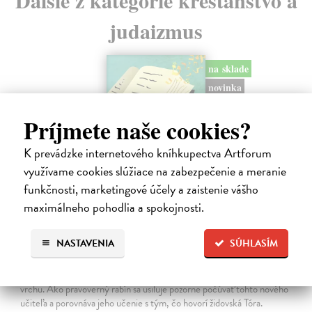
judaizmus
na sklade
novinka
Príjmete naše cookies?
K prevádzke internetového kníhkupectva Artforum
využívame cookies slúžiace na zabezpečenie a meranie
funkčnosti, marketingové účely a zaistenie vášho
maximálneho pohodlia a spokojnosti.
Rabín sa rozpráva s Ježišom
NASTAVENIA
SÚHLASÍM
Neusner Jacob
| Kniha
Autor knihy sa v duchu stáva v Galilei poslucháčom Ježišovej Reči na
vrchu. Ako pravoverný rabín sa usiluje pozorne počúvať tohto nového
učiteľa a porovnáva jeho učenie s tým, čo hovorí židovská Tóra.