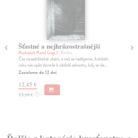
Šťastné a nejhrůzostrašnější
Dě
Pecháček Pavel (usp.)
| Kniha
Hl
Čas nezadržitelně uhání, a než se nadějeme, koloběh
Děj
roku nás opět dovede k období adventu, kdy se de...
výr
Zasielame do 12 dní
Na
12,45 €
22
13,10 €
23
?
Ďalšie z kategórie kresťanstvo a