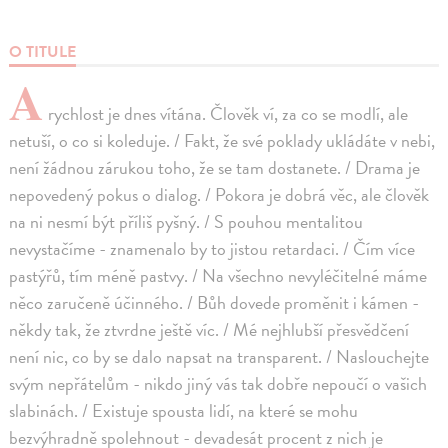
O TITULE
A
rychlost je dnes vítána. Člověk ví, za co se modlí, ale
netuší, o co si koleduje. / Fakt, že své poklady ukládáte v nebi,
není žádnou zárukou toho, že se tam dostanete. / Drama je
nepovedený pokus o dialog. / Pokora je dobrá věc, ale člověk
na ni nesmí být příliš pyšný. / S pouhou mentalitou
nevystačíme - znamenalo by to jistou retardaci. / Čím více
pastýřů, tím méně pastvy. / Na všechno nevyléčitelné máme
něco zaručeně účinného. / Bůh dovede proměnit i kámen -
někdy tak, že ztvrdne ještě víc. / Mé nejhlubší přesvědčení
není nic, co by se dalo napsat na transparent. / Naslouchejte
svým nepřátelům - nikdo jiný vás tak dobře nepoučí o vašich
slabinách. / Existuje spousta lidí, na které se mohu
bezvýhradně spolehnout - devadesát procent z nich je