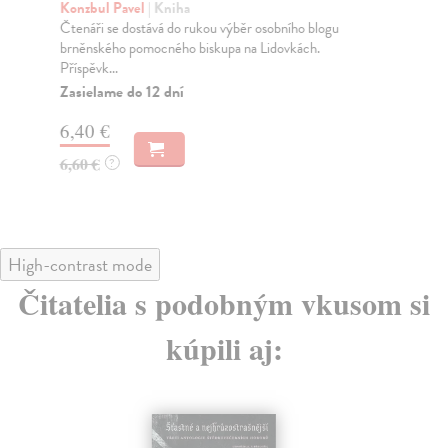
Konzbul Pavel
| Kniha
Ko
Čtenáři se dostává do rukou výběr osobního blogu
Tři
brněnského pomocného biskupa na Lidovkách.
pod
Příspěvk...
Za
Zasielame do 12 dní
4,
6,40 €
4,
6,60 €
?
High-contrast mode
Čitatelia s podobným vkusom si
kúpili aj: