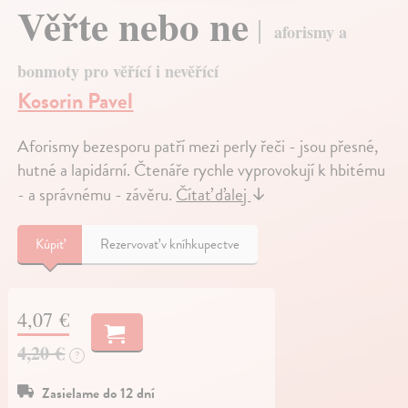
Věřte nebo ne
aforismy a
bonmoty pro věřící i nevěřící
Kosorin Pavel
Aforismy bezesporu patří mezi perly řeči - jsou přesné,
hutné a lapidární. Čtenáře rychle vyprovokují k hbitému
- a správnému - závěru.
Čítať ďalej
↓
Kúpiť
Rezervovať v kníhkupectve
4,07 €
4,20 €
?
Zasielame do 12 dní