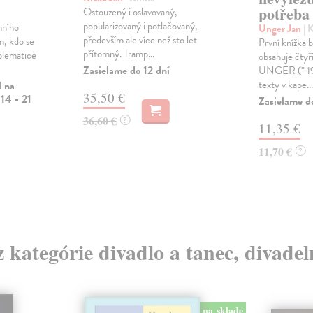
potřeba
Ostouzený i oslavovaný,
popularizovaný i potlačovaný,
mního
Unger Jan
| 
především ale více než sto let
m, kdo se
První knížka 
přítomný. Tramp...
oblematice
obsahuje čtyři
Zasielame do 12 dní
UNGER (* 198
texty v kape...
l na
35,50 €
14 - 21
Zasielame d
36,60 €
?
11,35 €
11,70 €
?
z kategórie divadlo a tanec, divade
na sklade