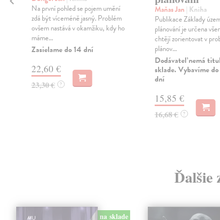
Na první pohled se pojem umění
Maňas Jan
| Kniha
zdá být víceméně jasný. Problém
Publikace Základy úze
ovšem nastává v okamžiku, kdy ho
plánování je určena vše
máme...
chtějí zorientovat v pr
plánov...
Zasielame do 14 dní
Dodávateľ nemá titu
22,60 €
sklade. Vybavíme do 
dní
23,30 €
?
15,85 €
16,68 €
?
Ďalšie 
na sklade