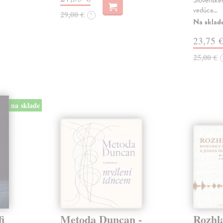
Slovenské
vedúca…
29,00 €
?
Na sklad
23,75 
25,00 €
na sklade
i
Metoda Duncan -
Rozhl