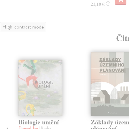
21,10 €
?
High-contrast mode
Čit
Biologie umění
Základy územ
plánování
Dungel Jan
| Kniha