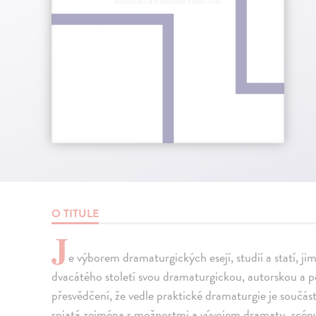
O TITULE
J
e výborem dramaturgických esejí, studií a statí, j
dvacátého století svou dramaturgickou, autorskou a p
přesvědčení, že vedle praktické dramaturgie je součás
spjatá zejména s možnostmi a vývojem dramatu, scény