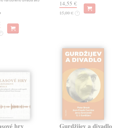
ho národného divadla ako
14,55 €
e
15,00 €
?
€
?
asové hry
Gurdžijev a divadlo