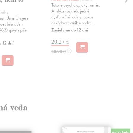
Toto je psychologický román.
Ved
Analýza rozkladu jedné
„Dra
Kniha
dysfunkční rodiny, pokus
pome
básní Jana Ungera
dekódovat vznik a podst...
ze 
cet básní. Jan
auto
Zasielame do 12 dní
3) zpívá a píše
Zas
20,27 €
o 12 dní
27
20,90 €
?
28,
lná veda
na sklade