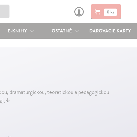
0 ks
E-KNIHY
OSTATNÉ
DAROVACIE KARTY
skou, dramaturgickou, teoretickou a pedagogickou
lej
↓