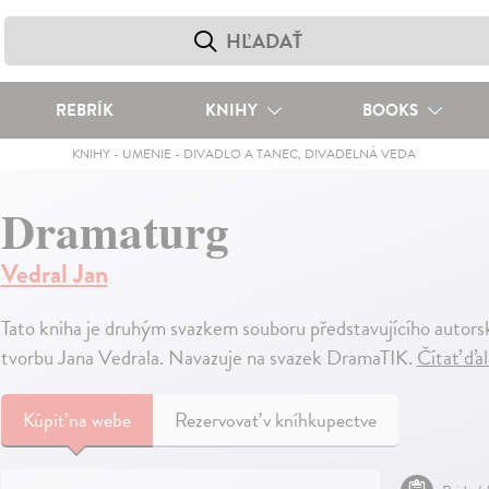
REBRÍK
KNIHY
BOOKS
KNIHY
-
UMENIE
-
DIVADLO A TANEC, DIVADELNÁ VEDA
Dramaturg
Vedral Jan
Tato kniha je druhým svazkem souboru představujícího autor
tvorbu Jana Vedrala. Navazuje na svazek DramaTIK.
Čítať ďa
Kúpiť
na webe
Rezervovať v kníhkupectve