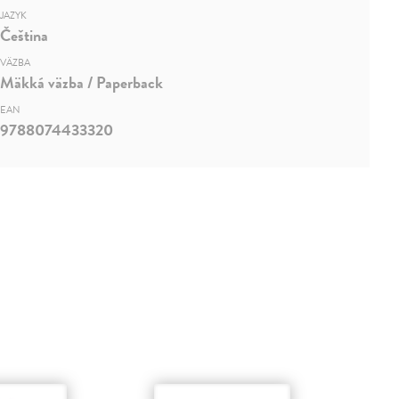
JAZYK
Čeština
VÄZBA
Mäkká väzba / Paperback
EAN
9788074433320