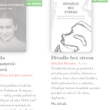
na sklade
la
Divadlo bez stresu
anová-
Mihálek Miroslav
| Kniha
ová
Divadlo bez stresu je praktická
príručka pre učiteľov, lektorov a
Hana, kolektív autorov
|
rodičov, ktorí chcú robiť divadlo s
deťmi jednoducho a s radosťou.
cká publikácia Ľudmila
Obsahuje hotové divadelné scenáre
vá-Podobová: Kostýmy –
pre deti vo veku 5-12 rokov,
– fakty prináša pohľad na
doplnené…
elkyne od roku 1940, keď
Na sklade
rozmanová nastúpila do