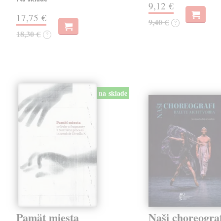
9,12 €
17,75 €
9,40 €
?
18,30 €
?
na sklade
Pamät miesta
Naši choreograf