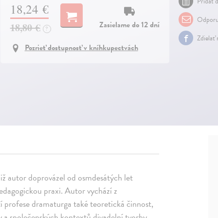
Pridať d
18,24 €
Odporu
Zasielame do 12 dní
18,80 €
?
Zdielať
Pozrieť dostupnosť v kníhkupectvách
imiž autor doprovázel od osmdesátých let
edagogickou praxi. Autor vychází z
tí profese dramaturga také teoretická činnost,
 a společenských kontextů divadelní tvorby.