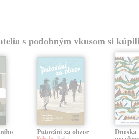
atelia s podobným vkusom si kúpili
ního
Putování za obzor
Dneska 
nevylezu
Krško Jan
| Kniha