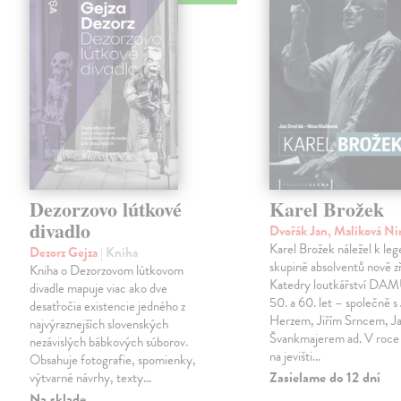
Dezorzovo lútkové
Karel Brožek
divadlo
Dvořák Jan, Malíková N
Karel Brožek náležel k leg
Dezorz Gejza
| Kniha
skupině absolventů nově z
Kniha o Dezorzovom lútkovom
Katedry loutkářství DA
divadle mapuje viac ako dve
50. a 60. let – společně s
desaťročia existencie jedného z
Herzem, Jiřím Srncem, 
najvýraznejších slovenských
Švankmajerem ad. V roce 
nezávislých bábkových súborov.
na jevišti…
Obsahuje fotografie, spomienky,
Zasielame do 12 dní
výtvarné návrhy, texty…
Na sklade