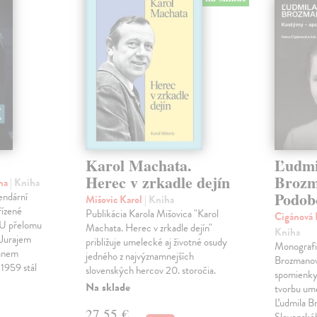
Karol Machata.
Ľudmi
Herec v zrkadle dejín
Brozm
ina
| Kniha
Podob
endární
Mišovic Karol
| Kniha
řízené
Publikácia Karola Mišovica "Karol
Cigánová 
MU přelomu
Machata. Herec v zrkadle dejín"
Kniha
 Jurajem
približuje umelecké aj životné osudy
Monografi
Janem
jedného z najvýznamnejších
Brozmano
1959 stál
slovenských hercov 20. storočia.
spomienky 
Na sklade
tvorbu um
Ľudmila B
27,55 €