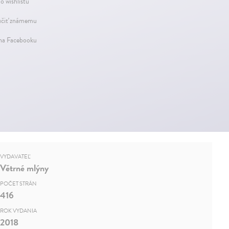
o wishlistu
čiť známemu
 na Facebooku
VYDAVATEĽ
Větrné mlýny
POČET STRÁN
416
ROK VYDANIA
2018