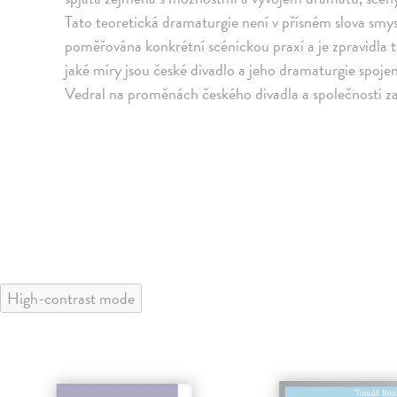
Tato teoretická dramaturgie není v přísném slova smysl
poměřována konkrétní scénickou praxí a je zpravidla t
jaké míry jsou české divadlo a jeho dramaturgie spoj
Vedral na proměnách českého divadla a společnosti za 
High-contrast mode