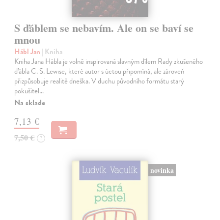
S ďáblem se nebavím. Ale on se baví se
mnou
Hábl Jan
| Kniha
Kniha Jana Hábla je volně inspirovaná slavným dílem Rady zkušeného
ďábla C. S. Lewise, které autor s úctou připomíná, ale zároveň
přizpůsobuje realitě dneška. V duchu původního formátu starý
pokušitel…
Na sklade
7,13 €
7,50 €
?
novinka