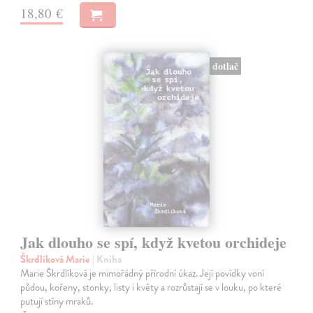
18,80 €
dotlač
Jak dlouho se spí, když kvetou orchideje
Škrdlíková Marie
| Kniha
Marie Škrdlíková je mimořádný přírodní úkaz. Její povídky voní
půdou, kořeny, stonky, listy i květy a rozrůstají se v louku, po které
putují stíny mraků.