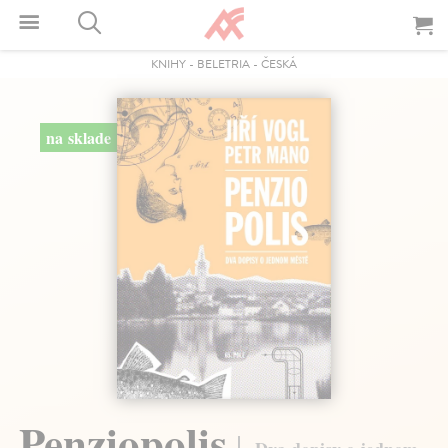
KNIHY
-
BELETRIA
-
ČESKÁ
na sklade
Penziopolis