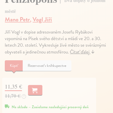
Dva dopisy o jednom
městě
Mano Petr
,
Vogl Jiří
Jiří Vogl v dopise adresovaném Josefu Rybákovi
vzpomíná na Písek svého dětství a mládí ve 20. a 30.
letech 20. století. Vykresluje živé město se svéráznými
obyvateli a jedinečnou atmosférou.
Čítať ďalej
↓
Kúpiť
Rezervovať v kníhkupectve
11,35 €
11,70 €
?
Na sklade – Zasielame nasledujúci pracovný deň