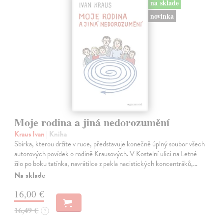
na sklade
novinka
Moje rodina a jiná nedorozumění
Kraus Ivan
| Kniha
Sbírka, kterou držíte v ruce, představuje konečně úplný soubor všech
autorových povídek o rodině Krausových. V Kostelní ulici na Letné
žilo po boku tatínka, navrátilce z pekla nacistických koncentráků,…
Na sklade
16,00 €
16,49 €
?