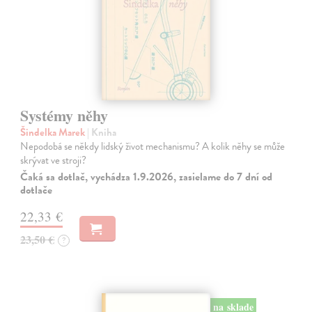
Systémy něhy
Šindelka Marek
| Kniha
Nepodobá se někdy lidský život mechanismu? A kolik něhy se může
skrývat ve stroji?
Čaká sa dotlač, vychádza 1.9.2026, zasielame do 7 dní od
dotlače
22,33 €
23,50 €
?
na sklade