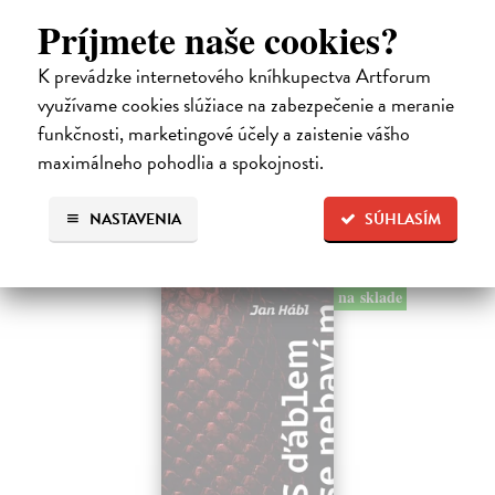
Kundera Milan
| Kniha
Príjmete naše cookies?
Pomalost, chronologicky první ze čtyř románů Milana Kundery
napsaných francouzsky, vychází v českém překladu Anny
K prevádzke internetového kníhkupectva Artforum
Kareninové. Vydávání Kunderových románů v českém jazyce se
využívame cookies slúžiace na zabezpečenie a meranie
uzavírá.
funkčnosti, marketingové účely a zaistenie vášho
Na sklade
maximálneho pohodlia a spokojnosti.
14,73 €
15,50 €
?
NASTAVENIA
SÚHLASÍM
na sklade