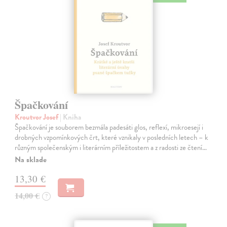
Špačkování
Kroutvor Josef
| Kniha
Špačkování je souborem bezmála padesáti glos, reflexí, mikroesejí i
drobných vzpomínkových črt, které vznikaly v posledních letech – k
různým společenským i literárním příležitostem a z radosti ze čtení…
Na sklade
13,30 €
14,00 €
?