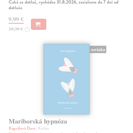
Čaká sa dotlač, vychádza 31.8.2026, zasielame do 7 dní od
dotlače
9,99 €
10,30 €
?
novinka
Mariborská hypnóza
Kaprálová Dora
| Kniha