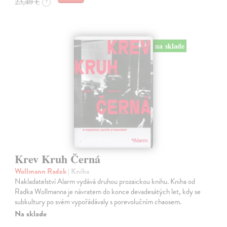
23,40 €
?
na sklade
Krev Kruh Černá
Wollmann Radek
| Kniha
Nakladatelství Alarm vydává druhou prozaickou knihu. Kniha od
Radka Wollmanna je návratem do konce devadesátých let, kdy se
subkultury po svém vypořádávaly s porevolučním chaosem.
Na sklade