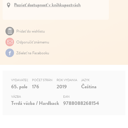
Pozrieť dostupnosť v kníhkupectvách
Pridať do wishlistu
Odporučiť známemu
Zdielať na Facebooku
VYDAVATEĽ
POČET STRÁN
ROK VYDANIA
JAZYK
65. pole
176
2019
Čeština
VÄZBA
EAN
Tvrdá väzba / Hardback
9788088268154