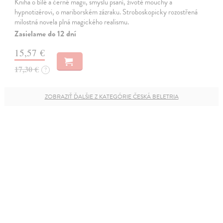
Kniha o bílé a černé magii, smyslu psaní, životě mouchy a
hypnotizérovi, o mariborském zázraku. Stroboskopicky rozostřená
milostná novela plná magického realismu.
Zasielame do 12 dní
15,57 €
17,30 €
?
ZOBRAZIŤ ĎALŠIE Z KATEGÓRIE ČESKÁ BELETRIA