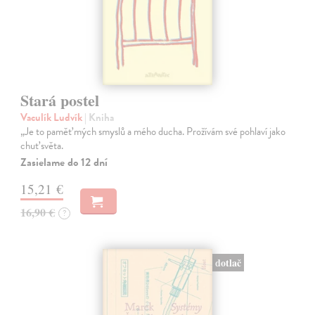
Stará postel
Vaculík Ludvík
| Kniha
„Je to paměť mých smyslů a mého ducha. Prožívám své pohlaví jako
chuť světa.
Zasielame do 12 dní
15,21 €
16,90 €
?
dotlač