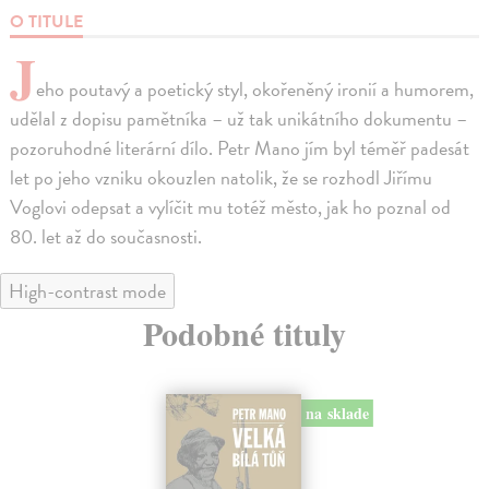
O TITULE
J
eho poutavý a poetický styl, okořeněný ironií a humorem,
udělal z dopisu pamětníka – už tak unikátního dokumentu –
pozoruhodné literární dílo. Petr Mano jím byl téměř padesát
let po jeho vzniku okouzlen natolik, že se rozhodl Jiřímu
Voglovi odepsat a vylíčit mu totéž město, jak ho poznal od
80. let až do současnosti.
High-contrast mode
Podobné tituly