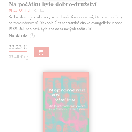
Na počátku bylo dobro-družství
Plzák Michal
| Kniha
Kniha obsahuje rozhovory se sedmnácti osobnostmi, které se podílely
na znovuobnovení Diakonie Českobratrské církve evangelické v roce
1989. Jak napínavá byla ona doba nových začátků?
Na sklade
?
22,23 €
23,40 €
?