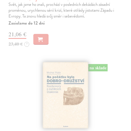
Svět, jak jsme ho znali, prochází v posledních dekádách zásadní
proměnou, urychlenou sérií krizí, které otřásly jistotami Západu i
Evropy. Ta znovu hledá svůj směr i sebevědomí.
Zasielame do 12 dní
21,06 €
23,40 €
?
na sklade