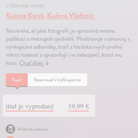
o hlavním městě
Kučera Karel
,
Kučera Vladimír
Tato kniha, ač plná fotografií, je uprostřed mnoha
publikací o metropoli ojedinělá. Představuje rozhovory s
vynikajícími odborníky, kteří z hlediska svých profesí
město hodnotí a upozorňují i na nebezpečí, která mu
hrozí.
Čítať ďalej
↓
Kúpiť
Rezervovať v kníhkupectve
titul je vypredaný
19,99 €
Pridať do wishlistu