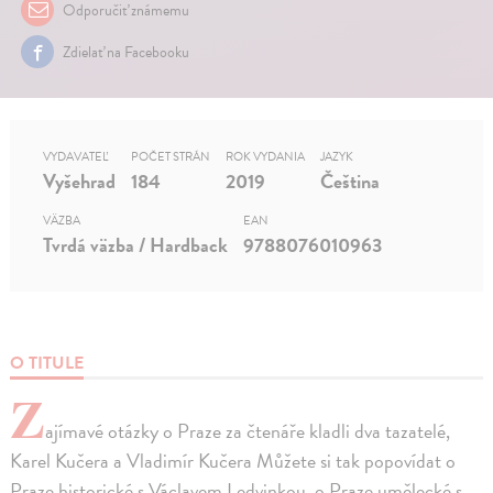
Odporučiť známemu
Zdielať na Facebooku
VYDAVATEĽ
POČET STRÁN
ROK VYDANIA
JAZYK
Vyšehrad
184
2019
Čeština
VÄZBA
EAN
Tvrdá väzba / Hardback
9788076010963
O TITULE
Z
ajímavé otázky o Praze za čtenáře kladli dva tazatelé,
Karel Kučera a Vladimír Kučera Můžete si tak popovídat o
Praze historické s Václavem Ledvinkou, o Praze umělecké s