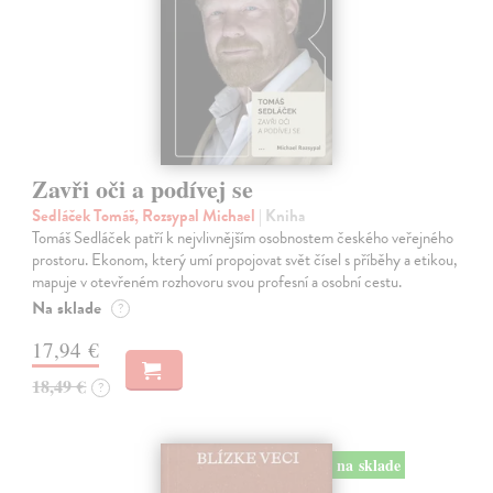
Zavři oči a podívej se
Sedláček Tomáš, Rozsypal Michael
| Kniha
Tomáš Sedláček patří k nejvlivnějším osobnostem českého veřejného
prostoru. Ekonom, který umí propojovat svět čísel s příběhy a etikou,
mapuje v otevřeném rozhovoru svou profesní a osobní cestu.
Na sklade
?
17,94 €
18,49 €
?
na sklade