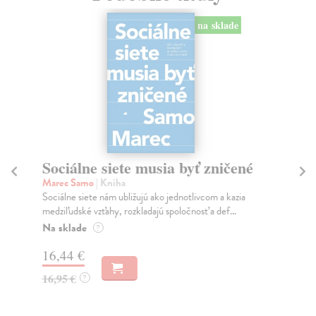
na sklade
Sociálne siete musia byť zničené
S
K
Marec Samo
| Kniha
Sociálne siete nám ubližujú ako jednotlivcom a kazia
Mik
medziľudské vzťahy, rozkladajú spoločnosť a def...
Mon
o k
Na sklade
?
Na
16,44 €
23
16,95 €
?
24