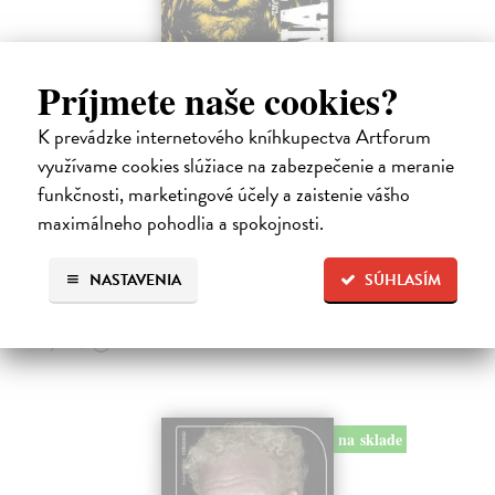
Príjmete naše cookies?
Všetci sme anarchisti
K prevádzke internetového kníhkupectva Artforum
Bango Denis, Garaj Patrik
| Kniha
využívame cookies slúžiace na zabezpečenie a meranie
Mesiáš z backstageu, anarcho-kresťan, trubadúr lásky aj drzá držka.
funkčnosti, marketingové účely a zaistenie vášho
Vlajkonosič utópie, otec scény, Nietzscheho pravnuk, sezónny
okultista, stalker Beatles, polovičný Róm, samozvaný Cigán, filozof
maximálneho pohodlia a spokojnosti.
zo zadných…
Na sklade
?
NASTAVENIA
SÚHLASÍM
13,50 €
15,00 €
?
na sklade