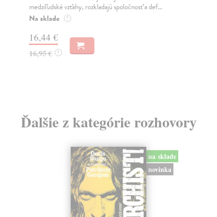
medziľudské vzťahy, rozkladajú spoločnosť a def...
Mon
o k
Na sklade
?
Na
16,44 €
23
16,95 €
?
24
Ďalšie z kategórie rozhovory
na sklade
novinka