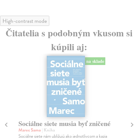
High-contrast mode
Čitatelia s podobným vkusom si
kúpili aj:
na sklade
Sociálne siete musia byť zničené
S
K
Marec Samo
| Kniha
Sociálne siete nám ubližujú ako jednotlivcom a kazia
Mik