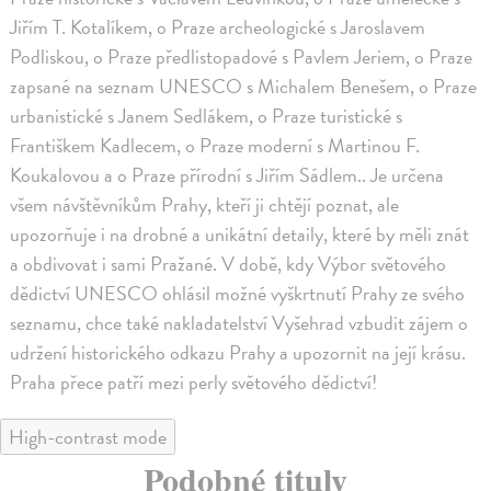
Jiřím T. Kotalíkem, o Praze archeologické s Jaroslavem
Podliskou, o Praze předlistopadové s Pavlem Jeriem, o Praze
zapsané na seznam UNESCO s Michalem Benešem, o Praze
urbanistické s Janem Sedlákem, o Praze turistické s
Františkem Kadlecem, o Praze moderní s Martinou F.
Koukalovou a o Praze přírodní s Jiřím Sádlem.. Je určena
všem návštěvníkům Prahy, kteří ji chtějí poznat, ale
upozorňuje i na drobné a unikátní detaily, které by měli znát
a obdivovat i sami Pražané. V době, kdy Výbor světového
dědictví UNESCO ohlásil možné vyškrtnutí Prahy ze svého
seznamu, chce také nakladatelství Vyšehrad vzbudit zájem o
udržení historického odkazu Prahy a upozornit na její krásu.
Praha přece patří mezi perly světového dědictví!
High-contrast mode
Podobné tituly