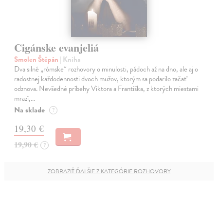
Cigánske evanjeliá
Smolen Štěpán
| Kniha
Dva silné „rómske“ rozhovory o minulosti, pádoch až na dno, ale aj o
radostnej každodennosti dvoch mužov, ktorým sa podarilo začať
odznova. Nevšedné príbehy Viktora a Františka, z ktorých miestami
mrazí,…
Na sklade
?
19,30 €
19,90 €
?
ZOBRAZIŤ ĎALŠIE Z KATEGÓRIE ROZHOVORY