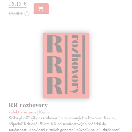
16,15 €
17,00 €
?
RR rozhovory
kolektív autorov
| Kniha
Kniha přináší výbor z rozhovorů publikovaných v Revolver Revue,
případně Kritické Příloze RR od samizdatových počátků do
současnosti. Zpovídaní různých generací, původů, osudů, zkušeností i