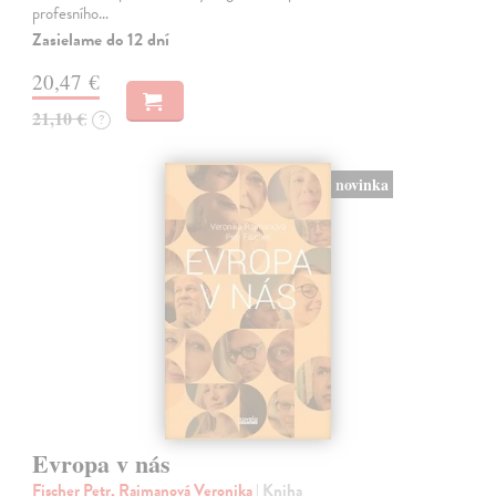
profesního…
Zasielame do 12 dní
20,47 €
21,10 €
?
novinka
Evropa v nás
Fischer Petr, Rajmanová Veronika
| Kniha