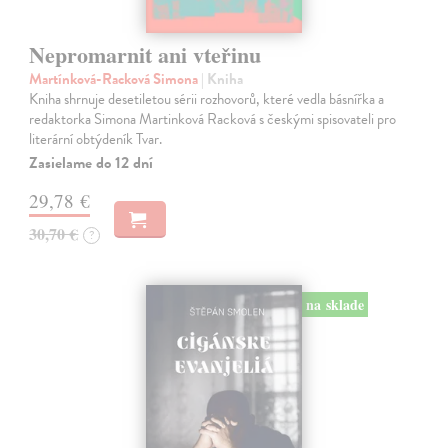
Nepromarnit ani vteřinu
Martínková-Racková Simona
| Kniha
Kniha shrnuje desetiletou sérii rozhovorů, které vedla básnířka a
redaktorka Simona Martinková Racková s českými spisovateli pro
literární obtýdeník Tvar.
Zasielame do 12 dní
29,78 €
30,70 €
?
na sklade