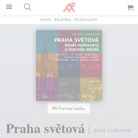
KNIHY
-
BELETRIA
-
ROZHOVORY
Prečítať ukážku
Praha světová
devět rozhovorů