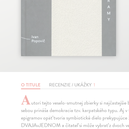
O TITULE
RECENZIE / UKÁŽKY
1
A
utori tejto veselo-smutnej zbierky si najčastejši
sebou prináša demokracia tzv. karpatského typu. Aj v t
epigramov opäť tvoria symbiotické dielo prekypujúce 
DVAJAvJEDNOM a čitateľ si môže vybrať z dvoch ver