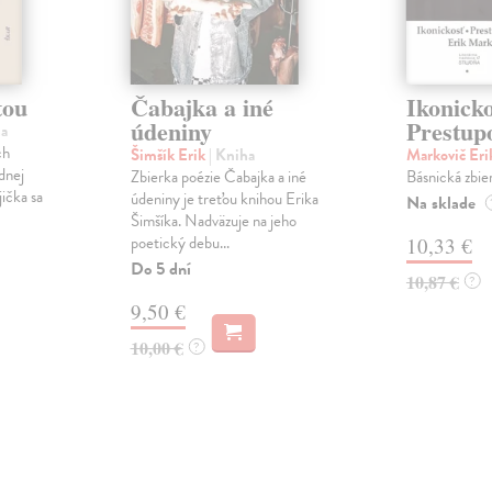
tou
Čabajka a iné
Ikonicko
údeniny
Prestup
ha
ch
Šimšík Erik
| Kniha
Markovič Er
dnej
Zbierka poézie Čabajka a iné
Básnická zbie
ička sa
údeniny je treťou knihou Erika
Na sklade
Šimšíka. Nadväzuje na jeho
poetický debu...
10,33 €
Do 5 dní
10,87 €
?
9,50 €
10,00 €
?