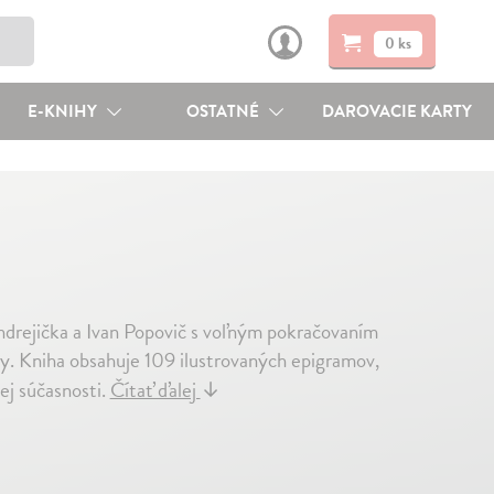
0 ks
E-KNIHY
OSTATNÉ
DAROVACIE KARTY
ndrejička a Ivan Popovič s voľným pokračovaním
 Kniha obsahuje 109 ilustrovaných epigramov,
šej súčasnosti.
Čítať ďalej
↓