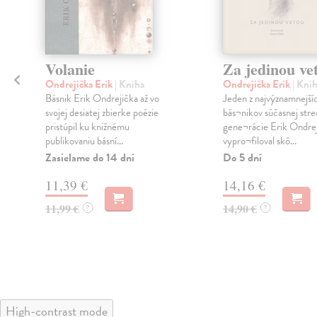
Volanie
Za jedinou ve
Ondrejička Erik
| Kniha
Ondrejička Erik
| Kni
Básnik Erik Ondrejička až vo
Jeden z najvýznamnejší
svojej desiatej zbierke poézie
bás¬nikov súčasnej stre
pristúpil ku knižnému
gene¬rácie Erik Ondrej
publikovaniu básní...
vypro¬filoval skô...
Zasielame do 14 dní
Do 5 dní
11,39 €
14,16 €
11,99 €
14,90 €
?
?
High-contrast mode