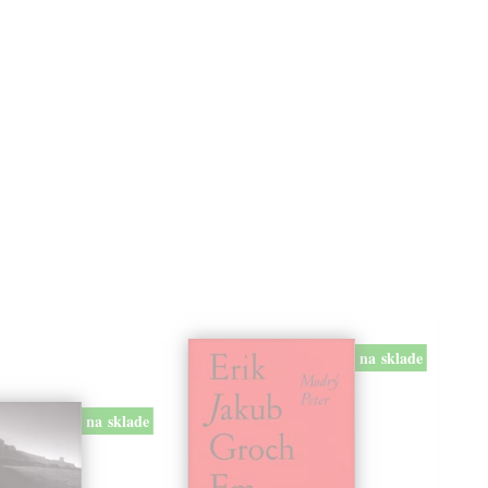
na sklade
na sklade