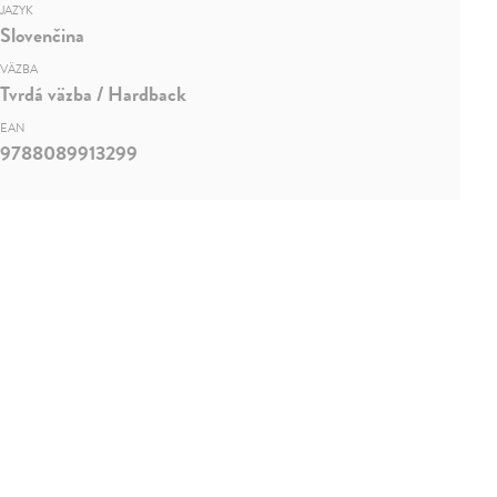
JAZYK
Slovenčina
VÄZBA
Tvrdá väzba / Hardback
EAN
9788089913299