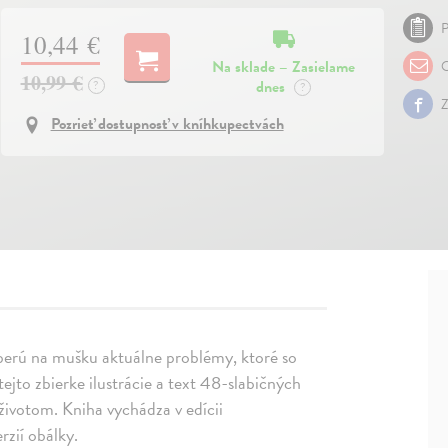
P
10,44 €
Na sklade – Zasielame
O
10,99 €
dnes
?
?
Z
Pozrieť dostupnosť v kníhkupectvách
e berú na mušku aktuálne problémy, ktoré so
ejto zbierke ilustrácie a text 48-slabičných
životom. Kniha vychádza v edícii
zií obálky.