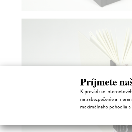
Príjmete na
K prevádzke internetové
na zabezpečenie a merani
maximálneho pohodlia a 