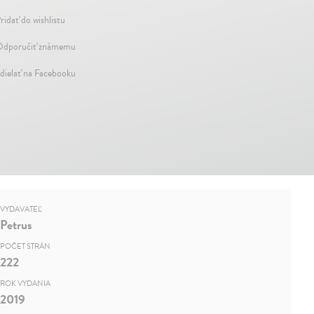
ridať do wishlistu
dporučiť známemu
dielať na Facebooku
VYDAVATEĽ
Petrus
POČET STRÁN
222
ROK VYDANIA
2019