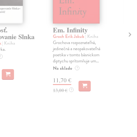
sť.
Em. Infinity
Hl
ovanie Slnka
Groch Erik Jakub
| Kniha
Gro
Grochova rozpoznateľná,
Nie
ik
| Kniha
jedinečná a neopakovateľná
na m
rka.
poetika v tomto básnickom
živo
?
diptychu sprítomňuje um...
a ...
Na sklade
Na 
?
11,70 €
12
13,00 €
13,
?