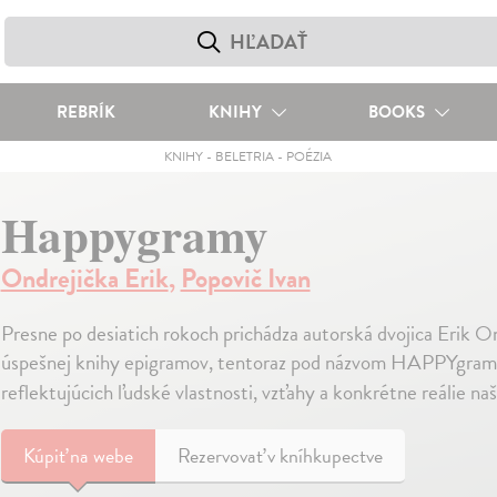
REBRÍK
KNIHY
BOOKS
KNIHY
-
BELETRIA
-
POÉZIA
Happygramy
Ondrejička Erik
,
Popovič Ivan
Presne po desiatich rokoch prichádza autorská dvojica Erik O
úspešnej knihy epigramov, tentoraz pod názvom HAPPYgramy.
reflektujúcich ľudské vlastnosti, vzťahy a konkrétne reálie na
Kúpiť
na webe
Rezervovať v kníhkupectve