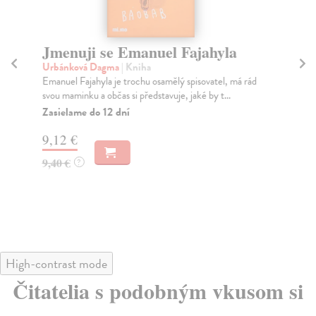
Jmenuji se Emanuel Fajahyla
V
es
Urbánková Dagma
| Kniha
Emanuel Fajahyla je trochu osamělý spisovatel, má rád
Fr
svou maminku a občas si představuje, jaké by t...
Sou
žij
Zasielame do 12 dní
Za
9,12 €
11
9,40 €
?
11
High-contrast mode
Čitatelia s podobným vkusom si