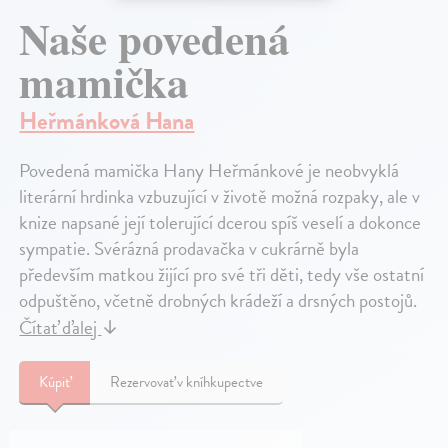
Naše povedená
mamička
Heřmánková Hana
Povedená mamička Hany Heřmánkové je neobvyklá
literární hrdinka vzbuzující v životě možná rozpaky, ale v
knize napsané její tolerující dcerou spíš veselí a dokonce
sympatie. Svérázná prodavačka v cukrárně byla
především matkou žijící pro své tři děti, tedy vše ostatní
odpuštěno, včetně drobných krádeží a drsných postojů.
Čítať ďalej
↓
Kúpiť
Rezervovať v kníhkupectve