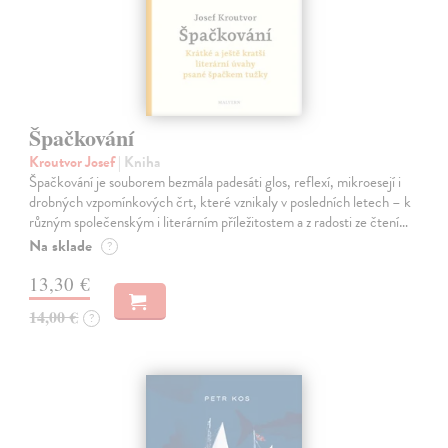
Špačkování
Kroutvor Josef
| Kniha
Špačkování je souborem bezmála padesáti glos, reflexí, mikroesejí i
drobných vzpomínkových črt, které vznikaly v posledních letech – k
různým společenským i literárním příležitostem a z radosti ze čtení…
Na sklade
?
13,30 €
14,00 €
?