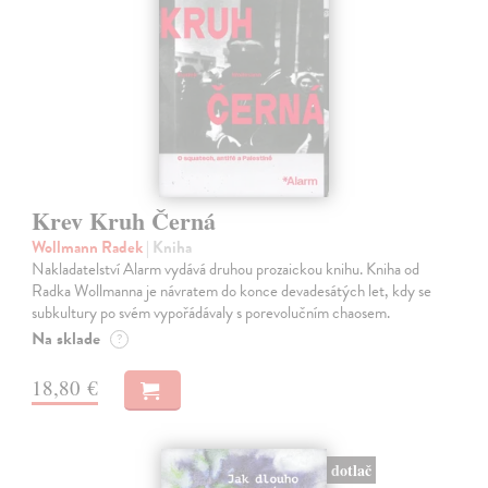
Krev Kruh Černá
Wollmann Radek
| Kniha
Nakladatelství Alarm vydává druhou prozaickou knihu. Kniha od
Radka Wollmanna je návratem do konce devadesátých let, kdy se
subkultury po svém vypořádávaly s porevolučním chaosem.
Na sklade
?
18,80 €
dotlač