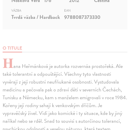
Nosková Věra
176
2012
Čeština
VÄZBA
EAN
Tvrdá väzba / Hardback
9788087373330
O TITULE
H
ana Heřmánková je autorka rozvernáa prostořeká. Ale
také tolerantní a odpouštějící. Všechny tyto vlastnosti
vyvěrají z její robustní neufňukané osobnosti. Vystudovala
medicínu a pečovala pak o zdraví dětí v severních Čechách,
Tunisku a Německu, kam s manželem emigrovali v roce 1984.
Kořeny její rodiny sahají k venkovským dříčům. Je
vypravěčský živel. Vidí jako komické i ty situace, kde by jiný
naříkal nebo se rděl. Snad to souvisí s autorčinou tolerancí,
psychickou odolností a veselou náturou, která textem