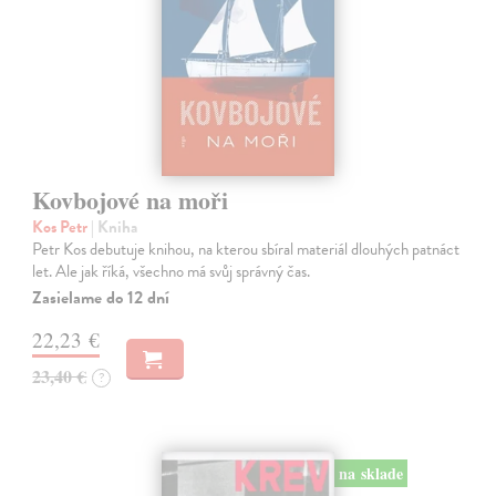
Kovbojové na moři
Kos Petr
| Kniha
Petr Kos debutuje knihou, na kterou sbíral materiál dlouhých patnáct
let. Ale jak říká, všechno má svůj správný čas.
Zasielame do 12 dní
22,23 €
23,40 €
?
na sklade