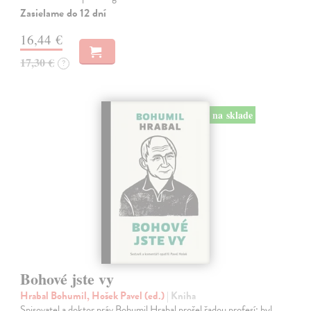
Zasielame do 12 dní
16,44 €
17,30 €
?
na sklade
Bohové jste vy
Hrabal Bohumil, Hošek Pavel (ed.)
| Kniha
Spisovatel a doktor práv Bohumil Hrabal prošel řadou profesí: byl