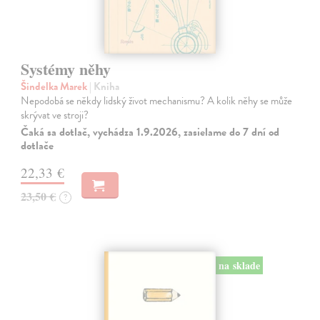
Systémy něhy
Šindelka Marek
| Kniha
Nepodobá se někdy lidský život mechanismu? A kolik něhy se může
skrývat ve stroji?
Čaká sa dotlač, vychádza 1.9.2026, zasielame do 7 dní od
dotlače
22,33 €
23,50 €
?
na sklade