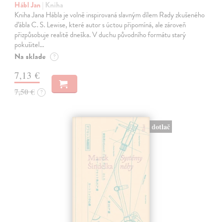
Hábl Jan
| Kniha
Kniha Jana Hábla je volně inspirovaná slavným dílem Rady zkušeného
ďábla C. S. Lewise, které autor s úctou připomíná, ale zároveň
přizpůsobuje realitě dneška. V duchu původního formátu starý
pokušitel…
Na sklade
?
7,13 €
7,50 €
?
dotlač