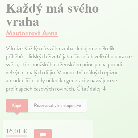
Každý má svého
vraha
Mautnerová Anna
V knize Každý má svého vraha sledujeme několik
příběhů – lidských životů jako částeček velikého obrazce
světa, střet mužského a ženského principu na pozadí
velkých i malých dějin. V množství reálných epizod
autorka líčí osudy několika generací v navzájem se
prolínajících časových rovinách.
Čítať ďalej
↓
Kúpiť
Rezervovať v kníhkupectve
16,01 €