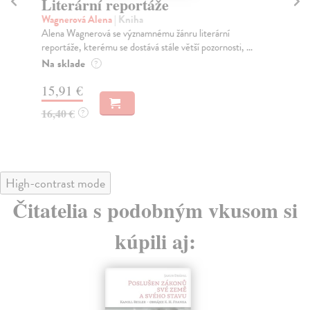
Literární reportáže
V
Wagnerová Alena
| Kniha
Ci
Alena Wagnerová se významnému žánru literární
Sár
reportáže, kterému se dostává stále větší pozornosti, ...
žij
Na sklade
Na
?
15,91 €
26
16,40 €
28
?
High-contrast mode
Čitatelia s podobným vkusom si
kúpili aj: