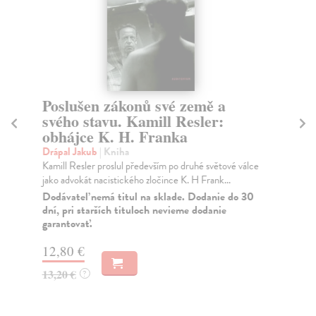
Poslušen zákonů své země a
Sp
svého stavu. Kamill Resler:
Hr
obhájce K. H. Franka
Pře
spo
Drápal Jakub
| Kniha
Na
Kamill Resler proslul především po druhé světové válce
jako advokát nacistického zločince K. H Frank...
13
Dodávateľ nemá titul na sklade. Dodanie do 30
dní, pri starších tituloch nevieme dodanie
14
garantovať.
12,80 €
13,20 €
?