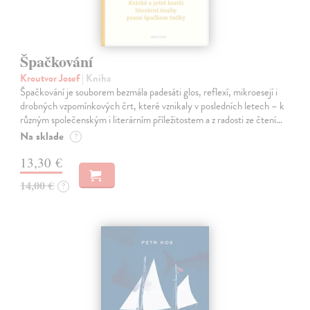
Špačkování
Kroutvor Josef
| Kniha
Špačkování je souborem bezmála padesáti glos, reflexí, mikroesejí i
drobných vzpomínkových črt, které vznikaly v posledních letech – k
různým společenským i literárním příležitostem a z radosti ze čtení…
Na sklade
?
13,30 €
14,00 €
?