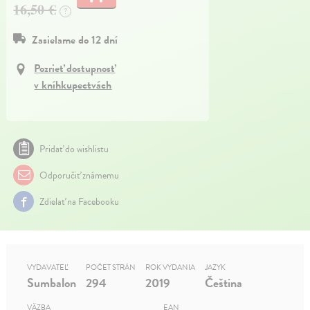
16,50 €
?
Zasielame do 12 dní
Pozrieť dostupnosť
v kníhkupectvách
Pridať do wishlistu
Odporučiť známemu
Zdielať na Facebooku
VYDAVATEĽ
POČET STRÁN
ROK VYDANIA
JAZYK
Sumbalon
294
2019
Čeština
VÄZBA
EAN