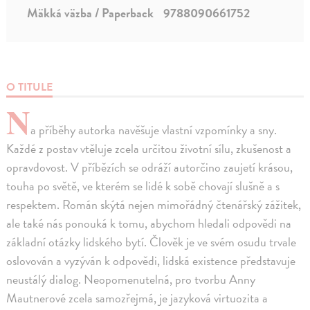
Mäkká väzba / Paperback
9788090661752
O TITULE
N
a příběhy autorka navěšuje vlastní vzpomínky a sny.
Každé z postav vtěluje zcela určitou životní sílu, zkušenost a
opravdovost. V příbězích se odráží autorčino zaujetí krásou,
touha po světě, ve kterém se lidé k sobě chovají slušně a s
respektem. Román skýtá nejen mimořádný čtenářský zážitek,
ale také nás ponouká k tomu, abychom hledali odpovědi na
základní otázky lidského bytí. Člověk je ve svém osudu trvale
oslovován a vyzýván k odpovědi, lidská existence představuje
neustálý dialog. Neopomenutelná, pro tvorbu Anny
Mautnerové zcela samozřejmá, je jazyková virtuozita a