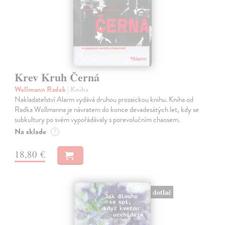
Krev Kruh Černá
Wollmann Radek
| Kniha
Nakladatelství Alarm vydává druhou prozaickou knihu. Kniha od
Radka Wollmanna je návratem do konce devadesátých let, kdy se
subkultury po svém vypořádávaly s porevolučním chaosem.
Na sklade
?
18,80 €
dotlač