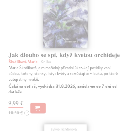
Jak dlouho se spí, když kvetou orchideje
Škrdlíková Marie
| Kniha
Marie Škrdlíková je mimořádný přírodní úkaz. Její povídky voní
půdou, kořeny, stonky, listy i květy a rozrůstají se v louku, po které
putují stíny mraků.
Čaká sa dotlač, vychádza 31.8.2026, zasielame do 7 dní od
dotlače
9,99 €
10,30 €
?