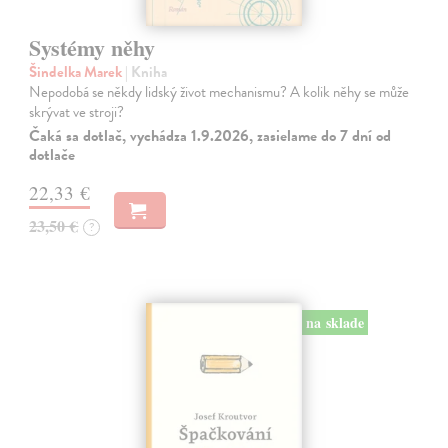
Systémy něhy
Šindelka Marek
| Kniha
Nepodobá se někdy lidský život mechanismu? A kolik něhy se může
skrývat ve stroji?
Čaká sa dotlač, vychádza 1.9.2026, zasielame do 7 dní od
dotlače
22,33 €
23,50 €
?
na sklade