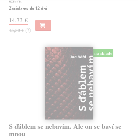
uzavírá.
Zasielame do 12 dní
14,73 €
15,50 €
?
na sklade
S ďáblem se nebavím. Ale on se baví se
mnou