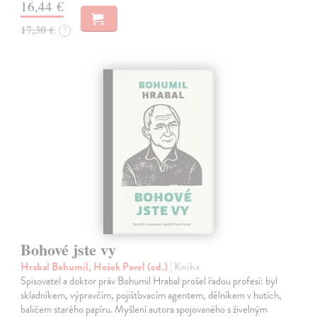
16,44 €
17,30 €
?
Bohové jste vy
Hrabal Bohumil, Hošek Pavel (ed.)
| Kniha
Spisovatel a doktor práv Bohumil Hrabal prošel řadou profesí: byl
skladníkem, výpravčím, pojišťovacím agentem, dělníkem v hutích,
baličem starého papíru. Myšlení autora spojovaného s živelným