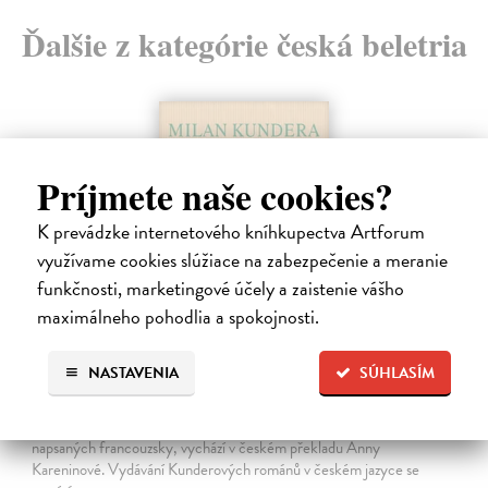
Ďalšie z kategórie česká beletria
Príjmete naše cookies?
K prevádzke internetového kníhkupectva Artforum
využívame cookies slúžiace na zabezpečenie a meranie
funkčnosti, marketingové účely a zaistenie vášho
maximálneho pohodlia a spokojnosti.
Pomalost
NASTAVENIA
SÚHLASÍM
Kundera Milan
| Kniha
Pomalost, chronologicky první ze čtyř románů Milana Kundery
napsaných francouzsky, vychází v českém překladu Anny
Kareninové. Vydávání Kunderových románů v českém jazyce se