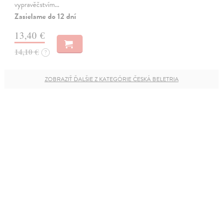
vypravěčstvím…
Zasielame do 12 dní
13,40 €
14,10 €
?
ZOBRAZIŤ ĎALŠIE Z KATEGÓRIE ČESKÁ BELETRIA