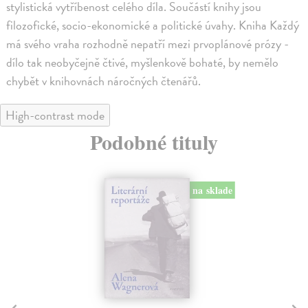
stylistická vytříbenost celého díla. Součástí knihy jsou
filozofické, socio-ekonomické a politické úvahy. Kniha Každý
má svého vraha rozhodně nepatří mezi prvoplánové prózy -
dílo tak neobyčejně čtivé, myšlenkově bohaté, by nemělo
chybět v knihovnách náročných čtenářů.
High-contrast mode
Podobné tituly
na sklade