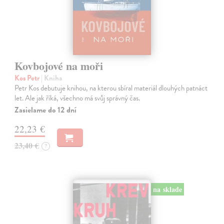
Kovbojové na moři
Kos Petr
| Kniha
Petr Kos debutuje knihou, na kterou sbíral materiál dlouhých patnáct
let. Ale jak říká, všechno má svůj správný čas.
Zasielame do 12 dní
22,23 €
23,40 €
?
na sklade