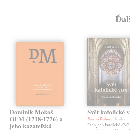
Ďal
Dominik Mokoš
Svět katolické v
OFM (1718-1776) a
Barron Robert
| Kniha
jeho kazateľská
O co jde v katolické víře? 