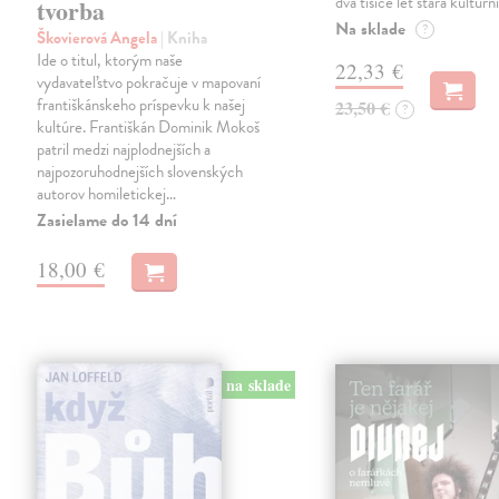
dva tisíce let stará kulturn
tvorba
Na sklade
?
Škovierová Angela
| Kniha
Ide o titul, ktorým naše
22,33 €
vydavateľstvo pokračuje v mapovaní
františkánskeho príspevku k našej
23,50 €
?
kultúre. Františkán Dominik Mokoš
patril medzi najplodnejších a
najpozoruhodnejších slovenských
autorov homiletickej…
Zasielame do 14 dní
18,00 €
na sklade