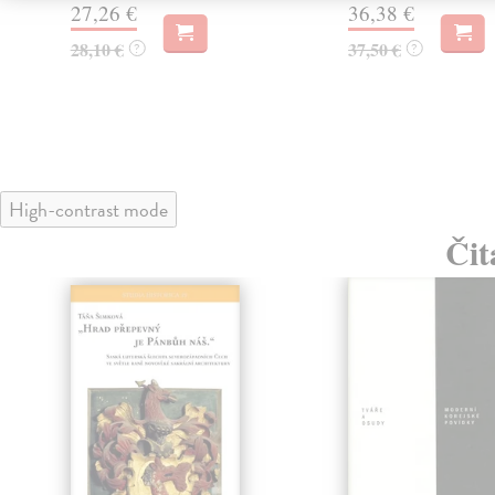
27,26 €
36,38 €
28,10 €
37,50 €
?
?
High-contrast mode
Čit