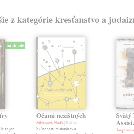
šie z kategórie kresťanstvo a judai
na sklade
íry
Očami nezištných
Svätý 
Assisi
Mitanová Naďa
| Kniha
Je to jen
Skúsenosti misionárov a
Jorgense