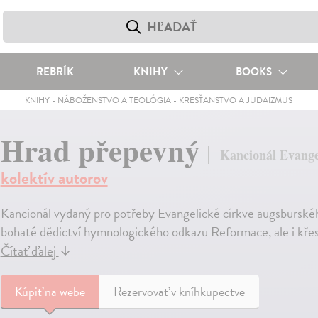
REBRÍK
KNIHY
BOOKS
KNIHY
-
NÁBOŽENSTVO A TEOLÓGIA
-
KRESŤANSTVO A JUDAIZMUS
Hrad přepevný
Kancionál Evange
kolektív autorov
Kancionál vydaný pro potřeby Evangelické církve augsburskéh
bohaté dědictví hymnologického odkazu Reformace, ale i kře
Čítať ďalej
↓
Kúpiť
na webe
Rezervovať v kníhkupectve