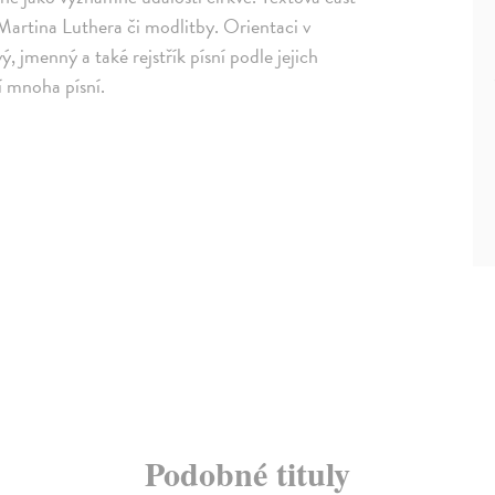
artina Luthera či modlitby. Orientaci v
ý, jmenný a také rejstřík písní podle jejich
í mnoha písní.
Podobné tituly