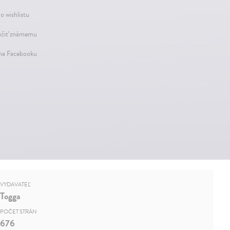
o wishlistu
čiť známemu
 na Facebooku
VYDAVATEĽ
Togga
POČET STRÁN
676