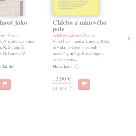
lnost jako
Chleba z minového
Bu
t
pole
kol
Knih
orov
| Kniha
kolektív autorov
| Kniha
živo
 k Aristotelově etice
V pět hodin ráno 24. února 2022
osob
 R. Sorabji, B.
se v ukrajinských městech
způs
F. R. Hardie. M.
rozezněly sirény. Ruská vojska
napadla zem...
Na 
o 14 dní
Na sklade
?
16
13,90 €
16,
14,95 €
?