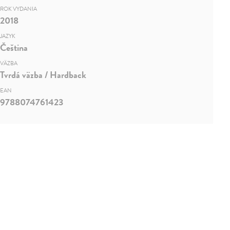
ROK VYDANIA
2018
JAZYK
Čeština
VÄZBA
Tvrdá väzba / Hardback
EAN
9788074761423