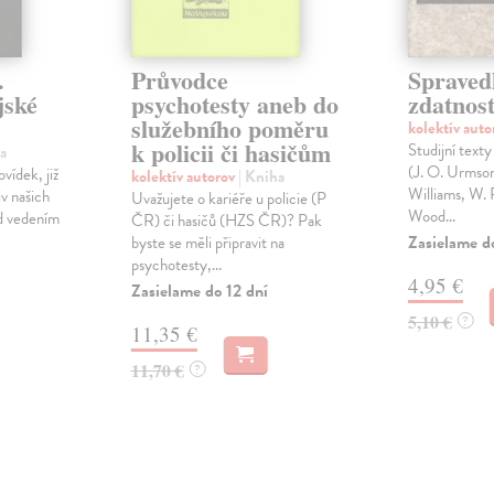
.
Průvodce
Spraved
jské
psychotesty aneb do
zdatnos
služebního poměru
kolektív aut
k policii či hasičům
Studijní texty
a
(J. O. Urmson,
vídek, již
kolektív autorov
| Kniha
Williams, W. 
iv našich
Uvažujete o kariéře u policie (P
Wood...
d vedením
ČR) či hasičů (HZS ČR)? Pak
Zasielame d
byste se měli připravit na
psychotesty,...
4,95 €
Zasielame do 12 dní
5,10 €
?
11,35 €
11,70 €
?