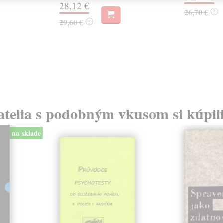
28,12 €
26,70 €
?
29,60 €
?
atelia s podobným vkusom si kúpili
na sklade