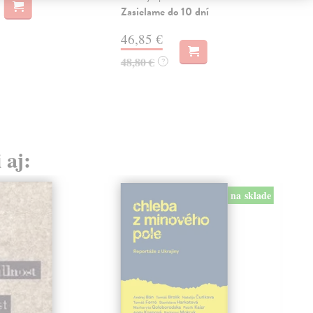
Zasielame do 10 dní
29,
46,85 €
48,80 €
?
 aj:
na sklade