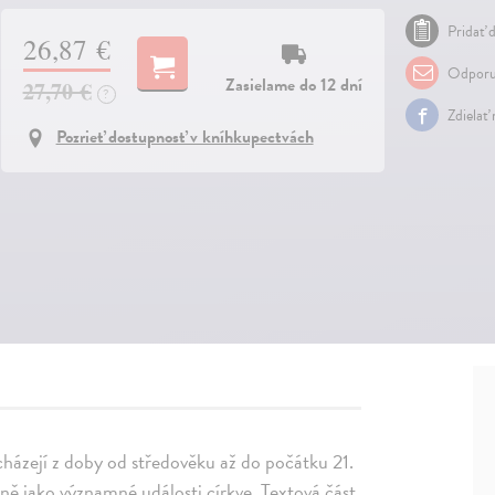
Pridať d
26,87 €
Odporu
Zasielame do 12 dní
27,70 €
?
Zdielať
Pozrieť dostupnosť v kníhkupectvách
cházejí z doby od středověku až do počátku 21.
ejně jako významné události církve. Textová část