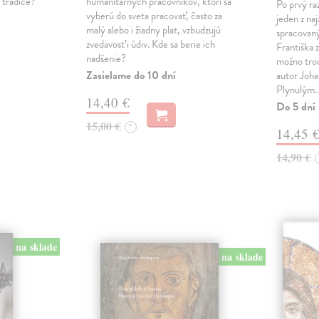
í tradice?
humanitárnych pracovníkov, ktorí sa
Po prvý ra
vyberú do sveta pracovať, často za
jeden z na
malý alebo i žiadny plat, vzbudzujú
spracovaný
zvedavosť i údiv. Kde sa berie ich
Františka z
nadšenie?
možno tro
Zasielame do 10 dní
autor Joha
Plynulým
14,40 €
Do 5 dní
15,00 €
?
14,45 
14,90 €
na sklade
na sklade