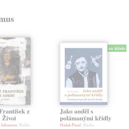
zmus
na sklade
František z
Jako anděl s
. Život
polámanými křídly
n Johannes
| Kniha
Hošek Pavel
| Kniha