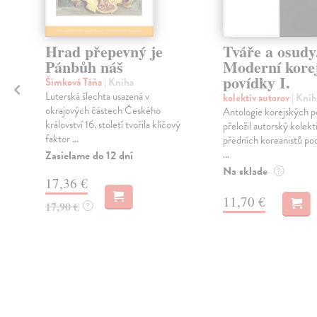
é
Hrad přepevný je
Tváře a osudy
Pánbůh náš
Moderní kore
povídky I.
Šimková Táňa
| Kniha
Luterská šlechta usazená v
kolektív autorov
| Knih
.
okrajových částech Českého
Antologie korejských po
království 16. století tvořila klíčový
přeložil autorský kolekt
faktor ...
předních koreanistů po
...
Zasielame do 12 dní
Na sklade
?
17,36 €
11,70 €
17,90 €
?