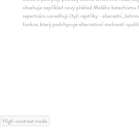
obsahuje například nový překlad Malého katechismu M
repertoáru usnadňují čtyři rejstříky - abecední, žalmov
funkce, který podchycuje alternativní možnosti využit
High-contrast mode