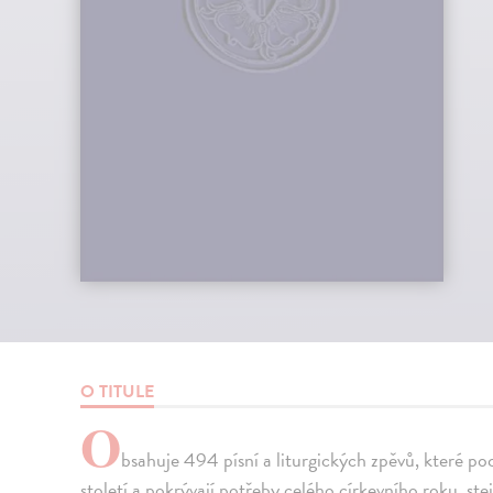
O TITULE
O
bsahuje 494 písní a liturgických zpěvů, které po
století a pokrývají potřeby celého církevního roku, st