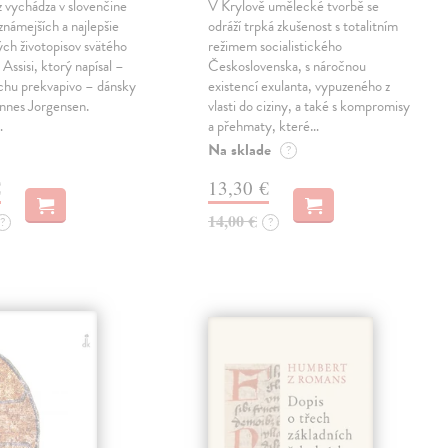
z vychádza v slovenčine
V Krylově umělecké tvorbě se
jznámejších a najlepšie
odráží trpká zkušenost s totalitním
ch životopisov svätého
režimem socialistického
 Assisi, ktorý napísal –
Československa, s náročnou
chu prekvapivo – dánsky
existencí exulanta, vypuzeného z
nnes Jorgensen.
vlasti do ciziny, a také s kompromisy
…
a přehmaty, které…
Na sklade
?
€
13,30 €
14,00 €
?
?