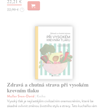
22,21 €
22,90 €
?
Zdravá a chutná strava při vysokém
krevním tlaku
Muller Sven-David
| Kniha
Vysoký tlak je nejčastějším civilizačním onemocněním, které lze
zásadně ovlivnit změnou životního stylu a stravy. Tato kuchařka vám