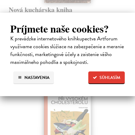
Nová kuchárska kniha
Vansová Terézia (zost.)
| Kniha
Máte pravdu, knižný trh prekypuje kuchárskymi knihami. Nová
Príjmete naše cookies?
kuchárska kniha z pera najpovolanejšej gazdinky Terézie Vansovej je
však dielom, ktoré zaručene obohatí každú domácnosť.
K prevádzke internetového kníhkupectva Artforum
Na sklade
?
využívame cookies slúžiace na zabezpečenie a meranie
23,66 €
funkčnosti, marketingové účely a zaistenie vášho
maximálneho pohodlia a spokojnosti.
24,90 €
?
NASTAVENIA
SÚHLASÍM
novinka