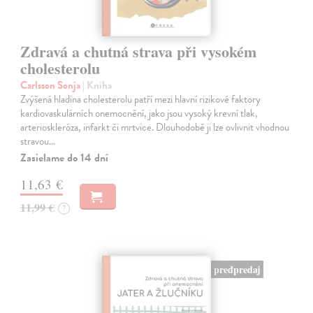
Zdravá a chutná strava při vysokém
cholesterolu
Carlsson Sonja
| Kniha
Zvýšená hladina cholesterolu patří mezi hlavní rizikové faktory
kardiovaskulárních onemocnění, jako jsou vysoký krevní tlak,
arterioskleróza, infarkt či mrtvice. Dlouhodobě ji lze ovlivnit vhodnou
stravou…
Zasielame do 14 dní
11,63 €
11,99 €
?
predpredaj