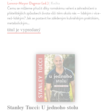
Lorenz-Meyer Dagmar (ed.)
| Kniha
Čemu se můžeme přiučit díky romskému vaření a zahradničení o
přátelštějších způsobech života vůči těm okolo nás — lidským i více-
než-lidským? Jak se postavit ke zdědeným kulinářským praktikám,
metabolickým…
titul je vypredaný
Stanley Tucci: U jednoho stolu