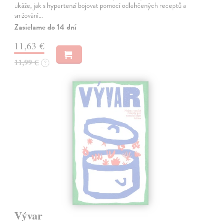
ukáže, jak s hypertenzí bojovat pomocí odlehčených receptů a
snižování…
Zasielame do 14 dní
11,63 €
11,99 €
?
Vývar