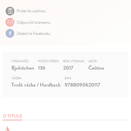
Pridať do wishlistu
Odporučiť známemu
Zdielať na Facebooku
VYDAVATEĽ
POČET STRÁN
ROK VYDANIA
JAZYK
Bjukitchen
136
2017
Čeština
VÄZBA
EAN
Tvrdá väzba / Hardback
9788090620117
O TITULE
A