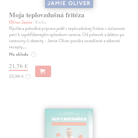
Moja teplovzdušná fritéza
Oliver Jamie
| Kniha
Rýchla a pohodlná príprava jedál v teplovzdušnej fritéze v súčasnosti
patrí k najobľúbenejším spôsobom varenia. Od polievok a šalátov po
cestoviny či dezerty - Jamie Oliver ponúka osvedčené a zábavné
recepty,…
Na sklade
?
21,76 €
22,90 €
?