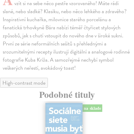
vzít si na sebe něco pestře vzorovaného! Máte rádi
slané, nebo sladké? Klasiku, nebo něco lehkého a zdravého?
Inspirativní kuchařka, milovnice starého porcelánu a
fanatická trhovkyně Bára nabízí téměř čtyřicet stylových
způsobů, jak s chutí vstoupit do nového dne v široké sukni.
První ze série neformálních sešitů s přehlednými a
srozumitelnými recepty ilustrují digitální a analogové rodinné
fotografie Kuba Kríža. A samozřejmě nechybí symbol
veškerých neřestí, avokádový toast!
High-contrast mode
Podobné tituly
na sklade