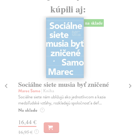
kúpili aj:
na sklade
Sociálne siete musia byť zničené
S
K
Marec Samo
| Kniha
Sociálne siete nám ubližujú ako jednotlivcom a kazia
Mik
medziľudské vzťahy, rozkladajú spoločnosť a def...
Mon
o k
Na sklade
?
Na
16,44 €
23
16,95 €
?