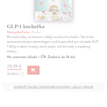
GLP-1 kuchařka
Machytka Evžen
| Kniha
Revoluční léky na hubnutí si žádají revoluční kuchařku. Tato kniha
sestavená známým obezitologem vznikla speciálně pro uživatele GLP-
1 léčby a nabízí recepty, které zasytí, ochrání svaly a respektují
změny…
Na externom sklade v ČR. Dodanie do 16 dní
19,39 €
19,99 €
?
ZOBRAZIŤ ĎALŠIE Z KATEGÓRIE KUCHÁRKY, JEDLÁ, NÁPOJE