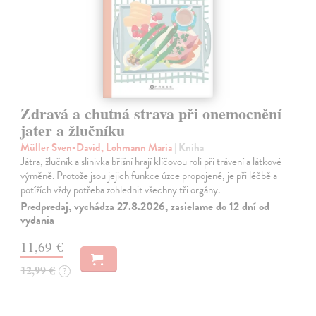
Zdravá a chutná strava při onemocnění
jater a žlučníku
Müller Sven-David, Lohmann Maria
| Kniha
Játra, žlučník a slinivka břišní hrají klíčovou roli při trávení a látkové
výměně. Protože jsou jejich funkce úzce propojené, je při léčbě a
potížích vždy potřeba zohlednit všechny tři orgány.
Predpredaj, vychádza 27.8.2026, zasielame do 12 dní od
vydania
11,69 €
12,99 €
?