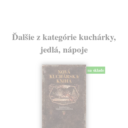
24
Ďalšie z kategórie kuchárky,
jedlá, nápoje
na sklade