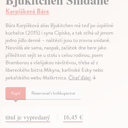
Karpíšková Bára
Bára Karpíšková alias Bjukitchen má teď po úspěšné
kuchařce (2015) i syna Cipíska, a tak stíhá už jenom
jedno jídlo denně – naštěstí jsou to zrovna snídaně.
Nesnídá ale sama, naopak, začátek dne bere jako
příležitost sejít se u stolu s celou rodinou, psem
Bramborou a všelijakou návštěvou, třeba až z
libereckého bistra Mikyna, karlínské Esky nebo
pekařského webu Maškrtnica.
Čítať ďalej
↓
Kúpiť
Rezervovať v kníhkupectve
titul je vypredaný
16,45 €