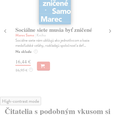
Sociálne siete musia byť zničené
S
K
Marec Samo
| Kniha
Sociálne siete nám ubližujú ako jednotlivcom a kazia
Mik
medziľudské vzťahy, rozkladajú spoločnosť a def...
Mon
o k
Na sklade
?
Na
16,44 €
23
16,95 €
?
24
High-contrast mode
Čitatelia s podobným vkusom si