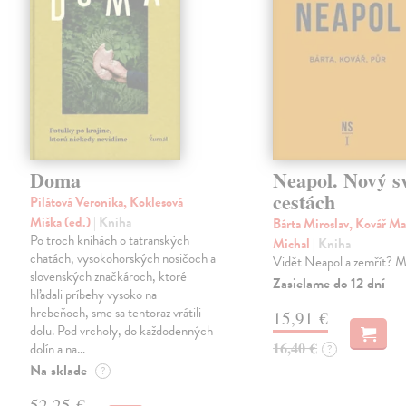
Doma
Neapol. Nový s
cestách
Pilátová Veronika, Koklesová
Miška (ed.)
| Kniha
Bárta Miroslav, Kovář Ma
Po troch knihách o tatranských
Michal
| Kniha
chatách, vysokohorských nosičoch a
Vidět Neapol a zemřít? M
slovenských značkároch, ktoré
Zasielame do 12 dní
hľadali príbehy vysoko na
hrebeňoch, sme sa tentoraz vrátili
15,91 €
dolu. Pod vrcholy, do každodenných
16,40 €
dolín a na…
?
Na sklade
?
52,25 €