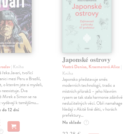
Japonské ostrovy
roslav
| Kniha
Vostrá Denisa, Kraemerová Alice
|
řeka Javari, tvořící
Kniha
anici mezi Peru a Brazílií,
Japonsko představuje směs
, o kterém jste si mysleli,
moderních technologií, tradic a
o neexistuje. Dva
místních přízraků – jeho hlavním
é Mirek a Simon se na
rysem se tak stala harmonie zdánlivě
st vydávají k tamějšímu…
neslučitelných věcí. Obři namahage
hledají v Akitě líné děti, v horách
 do 12 dní
prefektury…
€
Na sklade
?
?
22,28 €