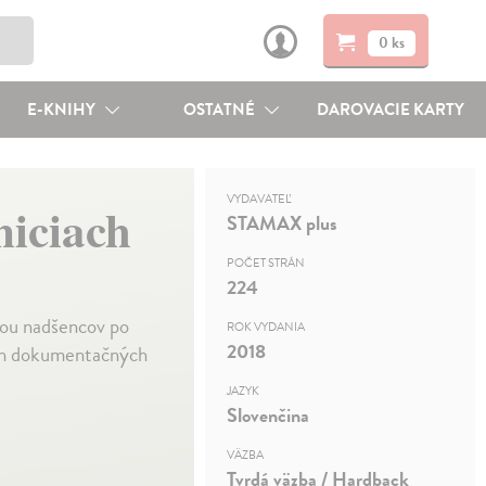
0 ks
E-KNIHY
OSTATNÉ
DAROVACIE KARTY
VYDAVATEĽ
niciach
STAMAX plus
POČET STRÁN
224
kou nadšencov po
ROK VYDANIA
2018
ých dokumentačných
JAZYK
Slovenčina
VÄZBA
Tvrdá väzba / Hardback