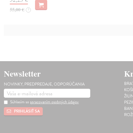
55,00 €
?
Newsletter
Kn
BRA
NOVINKY, PREDPREDAJE, ODPORÚČANIA
KOŠ
ŽILI
Súhlasím so
spracovaním osobných údajov
PEZ
BAN
PRIHLÁSIŤ SA
ROŽ