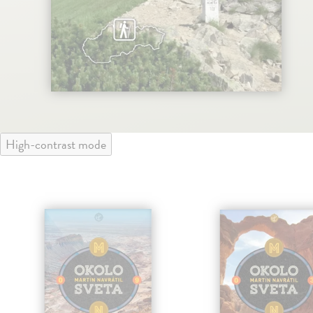
High-contrast mode
klade