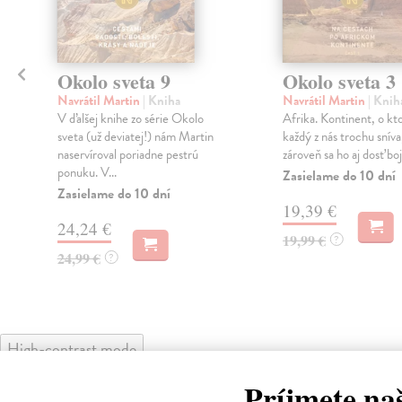
Okolo sveta 9
Okolo sveta 3
Navrátil Martin
| Kniha
Navrátil Martin
| Knih
V ďalšej knihe zo série Okolo
Afrika. Kontinent, o k
sveta (už deviatej!) nám Martin
každý z nás trochu sníva
naservíroval poriadne pestrú
zároveň sa ho aj dosť boj
ponuku. V...
Zasielame do 10 dní
Zasielame do 10 dní
19,39 €
24,24 €
19,99 €
?
24,99 €
?
High-contrast mode
Čit
Príjmete na