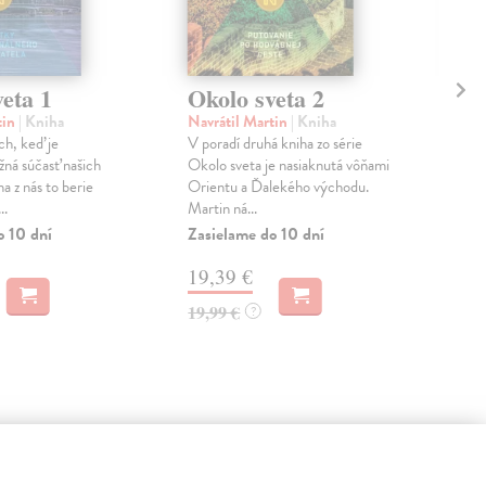
eta 1
Okolo sveta 2
Ok
tin
| Kniha
Navrátil Martin
| Kniha
Nav
ch, keď je
V poradí druhá kniha zo série
V pr
žná súčasť našich
Okolo sveta je nasiaknutá vôňami
afr
na z nás to berie
Orientu a Ďalekého východu.
pre
..
Martin ná...
seve
o 10 dní
Zasielame do 10 dní
Zas
19,39 €
19
19,99 €
19,
?
 aj: