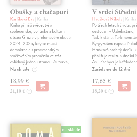
Obušky a chačapuri
V srdci Střední
Karlíková Eva
| Kniha
Hrušková Nikola
| Kniha
Kniha přináší svědectví o
Po třech letech života, pr
společenské, politické a kulturní
cestování v Uzbekistánu,
situaci Gruzie v přelomovém období
Tádžikistánu, Turkmenistá
2024–2025, kdy se mladá
Kyrgyzstánu napsala Niko
demokracie s proevropským
Hrušková osobitý deník, k
směřováním proměnila ve stát
přibližuje realitu v dnešní 
ovládaný jednou stranou. Autorka,…
Asii. Zachycuje každoden
Na sklade
Zasielame do 12 dní
?
18,99 €
17,65 €
21,10 €
18,20 €
?
?
na sklade