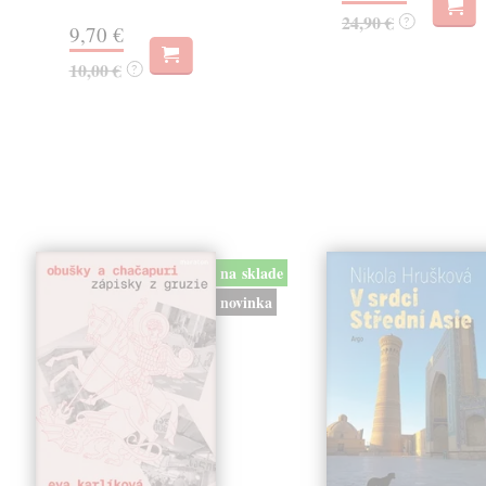
24,90 €
?
9,70 €
10,00 €
?
na sklade
novinka