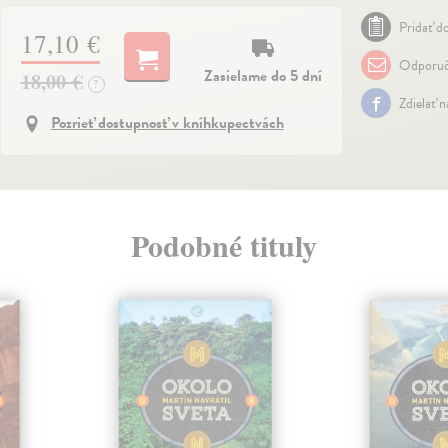
Pridať do
17,10 €
Odporuč
Zasielame do 5 dní
18,00 €
?
Zdielať 
Pozrieť dostupnosť v kníhkupectvách
Podobné tituly