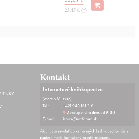
23,45 €
?
Kontakt
Internetové kníhkupectvo
IENKY
(Martin Müssler)
Tel.:
+421 948 161 216
V
Zavolajte nám dnes od 9:00
E-mail:
istore@artforum.sk
Ak chcete zavolať do kamenných kníhkupectiev, čísla
nájdete medzi
kontaktnými informáciami
.