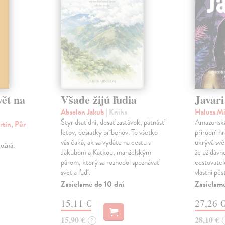
vět na
Všade žijú ľudia
Javari
Absolon Jakub
| Kniha
Haluza Mi
Štyridsať dní, desať zastávok, pätnásť
Amazonská 
rtin, Půr
letov, desiatky príbehov. To všetko
přírodní hr
vás čaká, ak sa vydáte na cestu s
ukrývá svět
ožná.
Jakubom a Katkou, manželským
že už dávn
párom, ktorý sa rozhodol spoznávať
cestovatel
svet a ľudí.
vlastní pě
Zasielame do 10 dní
Zasielame
15,11 €
27,26 
15,90 €
28,10 €
?