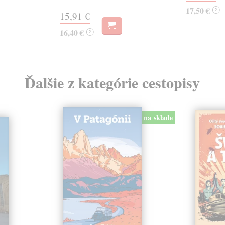
17,50 €
?
15,91 €
16,40 €
?
Ďalšie z kategórie cestopisy
na sklade