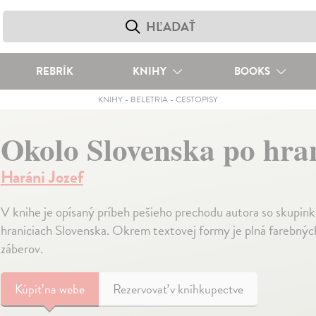
REBRÍK
KNIHY
BOOKS
KNIHY
-
BELETRIA
-
CESTOPISY
Okolo Slovenska po hra
Haráni Jozef
V knihe je opísaný príbeh pešieho prechodu autora so skupin
hraniciach Slovenska. Okrem textovej formy je plná farebn
záberov.
Kúpiť
na webe
Rezervovať v kníhkupectve