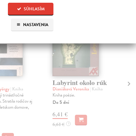
SÚHLASÍM
NASTAVENIA
Labyrint okolo rúk
Sa
ve
yörgy
| Kniha
Dianišková Veronika
| Kniha
í trinásťročné
Kniha poézie.
Jir
Stratila rodičov aj
Prvn
Do 5 dní
 detskom domove,
humo
6,41 €
poba
čten
6,61 €
?
Zas