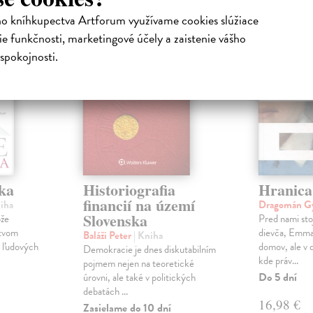
ho kníhkupectva Artforum využívame cookies slúžiace
na sklade
e funkčnosti, marketingové účely a zaistenie vášho
spokojnosti.
ka
Historiografia
Hranica
financií na území
niha
Dragomán G
Slovenska
ôže
Pred nami stoj
stvom
dievča, Emma. 
Baláži Peter
| Kniha
h ľudových
domov, ale v
Demokracie je dnes diskutabilním
kde práv...
pojmem nejen na teoretické
Do 5 dní
úrovni, ale také v politických
debatách ...
16,98 €
Zasielame do 10 dní