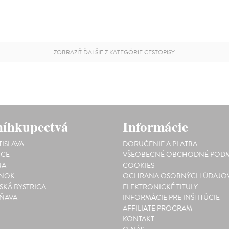
ZOBRAZIŤ ĎALŠIE Z KATEGÓRIE CESTOPISY
íhkupectvá
Informácie
TISLAVA
DORUČENIE A PLATBA
ICE
VŠEOBECNÉ OBCHODNÉ PODM
NA
COOKIES
INOK
OCHRANA OSOBNÝCH ÚDAJO
SKÁ BYSTRICA
ELEKTRONICKÉ TITULY
ŇAVA
INFORMÁCIE PRE INŠTITÚCIE
AFFILIATE PROGRAM
KONTAKT