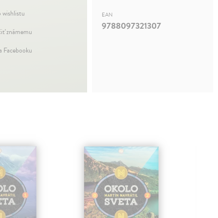
 wishlistu
EAN
9788097321307
iť známemu
na Facebooku