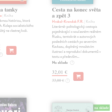
 a tanky
Cesta na konec světa
a zpět 3
mo
| Kniha
vnou históriou, ktorá
Hrabal-Krondak F.R.
| Kniha
h. Kolaps socialistického
Literárně-politologický cestopis
itý na vlastnej koži.
pojednávající o současném reálném
Rusku, tentokrát o autorových
posledních cestách po severním
€
Kavkazu, doplněný množstvím
ilustrací a reprodukcí dokumentů v
?
textu a především…
Na sklade
?
32,01 €
33,00 €
?
na sklade