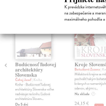
K prevádzke internetové
na zabezpečenie a merani
maximálneho pohodlia a 
Budúcnosť ľudovej
Kroje Slovens
architektúry
Beňušková Zuzana
| K
Slovenska
Máloktorá krajina sa m
pochváliť takým bohat
Čahoj Jozef
| Kniha
krásnych a rozmanitýc
Kniha - Budúcnosť ľudovej
odevov, akými s...
architektúry Slovenska voľne
Na sklade
nadväzuje na knihu Ľudová
?
architektúra Sloven...
24,15 €
Do 5 dní