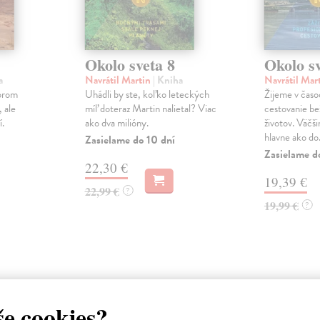
Okolo sveta 8
Okolo sv
a
Navrátil Martin
| Kniha
Navrátil Mar
torom
Uhádli by ste, koľko leteckých
Žijeme v časo
, ale
míľ doteraz Martin nalietal? Viac
cestovanie be
í.
ako dva milióny.
životov. Väčši
hlavne ako do.
Zasielame do 10 dní
Zasielame d
22,30 €
19,39 €
22,99 €
?
19,99 €
?
atelia s podobným vkusom si kúpili
še cookies?