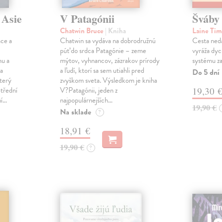
 Asie
V Patagónii
Šváby
Chatwin Bruce
| Kniha
Laine Ti
áce a
Chatwin sa vydáva na dobrodružnú
Cesta nedá
púť do srdca Patagónie – zeme
vyráža dyc
nu a
mýtov, vyhnancov, zázrakov prírody
systému zaž
la
a ľudí, ktorí sa sem utiahli pred
Do 5 dní
terý
zvyškom sveta. Výsledkom je kniha
Střední
V?Patagónii, jeden z
19,30 
ní…
najpopulárnejších…
19,90 €
Na sklade
?
18,91 €
19,90 €
?