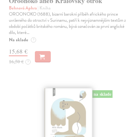
Oroonoko aneb Královský otrok
Behnová Aphra
| Kniha
OROONOKO (1688), bizarní barokní příběh afrického prince
uvrženého do otroctví v Surinamu, patří k nejvýznamnějším textům z
období počátků britského románu, bývá označován za první anglické
dílo, které…
Na sklade
?
15,68 €
16,50 €
?
na sklade