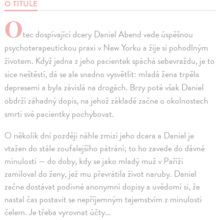
O TITULE
O
tec dospívající dcery Daniel Abend vede úspěšnou
psychoterapeutickou praxi v New Yorku a žije si pohodlným
životem. Když jedna z jeho pacientek spáchá sebevraždu, je to
sice neštěstí, dá se ale snadno vysvětlit: mladá žena trpěla
depresemi a byla závislá na drogách. Brzy poté však Daniel
obdrží záhadný dopis, na jehož základě začne o okolnostech
smrti své pacientky pochybovat.
O několik dní později náhle zmizí jeho dcera a Daniel je
vtažen do stále zoufalejšího pátrání; to ho zavede do dávné
minulosti — do doby, kdy se jako mladý muž v Paříži
zamiloval do ženy, jež mu převrátila život naruby. Daniel
začne dostávat podivné anonymní dopisy a uvědomí si, že
nastal čas postavit se nepříjemným tajemstvím z minulosti
čelem. Je třeba vyrovnat účty…