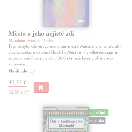
Město a jeho nejisté zdi
Murakami Haruki
| Kniha
Ty jsi to byla, kdo mi vyprávěl o tom městě. Město a jeho nejisté zdi –
dlouho očekávaný román Harukiho Murakamiho volně navazuje na
autorovu starší novelu z roku 1980 a tematicky se prolíná s jeho
kultovním…
Na sklade
?
30,22 €
32,85 €
?
na sklade
novinka