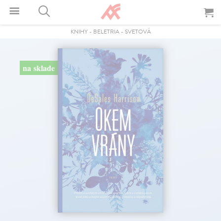
KNIHY
-
BELETRIA
-
SVETOVÁ
na sklade