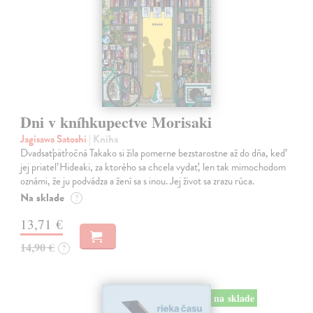
Dni v kníhkupectve Morisaki
Jagisawa Satoshi
| Kniha
Dvadsaťpäťročná Takako si žila pomerne bezstarostne až do dňa, keď
jej priateľ Hideaki, za ktorého sa chcela vydať, len tak mimochodom
oznámi, že ju podvádza a žení sa s inou. Jej život sa zrazu rúca.
Na sklade
?
13,71 €
14,90 €
?
na sklade