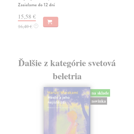
kt..
Zasielame do 12 dní
Za
15,58 €
21
16,40 €
?
22
Ďalšie z kategórie svetová
beletria
na sklade
novinka