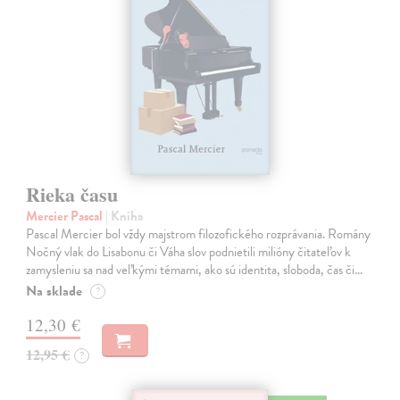
Rieka času
Mercier Pascal
| Kniha
Pascal Mercier bol vždy majstrom filozofického rozprávania. Romány
Nočný vlak do Lisabonu či Váha slov podnietili milióny čitateľov k
zamysleniu sa nad veľkými témami, ako sú identita, sloboda, čas či…
Na sklade
?
12,30 €
12,95 €
?