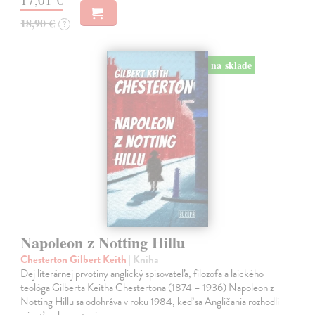
18,90 €
?
na sklade
Napoleon z Notting Hillu
Chesterton Gilbert Keith
| Kniha
Dej literárnej prvotiny anglický spisovateľa, filozofa a laického
teológa Gilberta Keitha Chestertona (1874 – 1936) Napoleon z
Notting Hillu sa odohráva v roku 1984, keď sa Angličania rozhodli