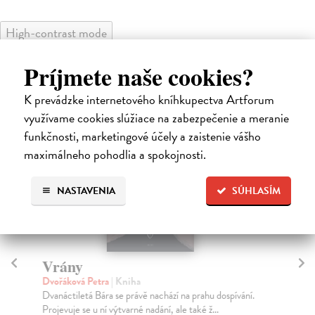
High-contrast mode
Čitatelia s podobným vkusom si
Príjmete naše cookies?
kúpili aj:
K prevádzke internetového kníhkupectva Artforum
využívame cookies slúžiace na zabezpečenie a meranie
funkčnosti, marketingové účely a zaistenie vášho
maximálneho pohodlia a spokojnosti.
NASTAVENIA
SÚHLASÍM
Vrány
R
Dvořáková Petra
| Kniha
Le
Dvanáctiletá Bára se právě nachází na prahu dospívání.
Prv
Projevuje se u ní výtvarné nadání, ale také ž...
vyv