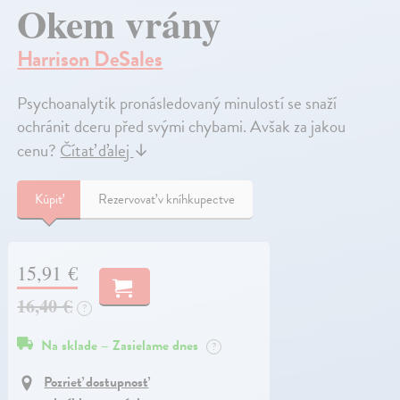
Okem vrány
Harrison DeSales
Psychoanalytik pronásledovaný minulostí se snaží
ochránit dceru před svými chybami. Avšak za jakou
cenu?
Čítať ďalej
↓
Kúpiť
Rezervovať v kníhkupectve
15,91 €
16,40 €
?
Na sklade – Zasielame dnes
?
Pozrieť dostupnosť