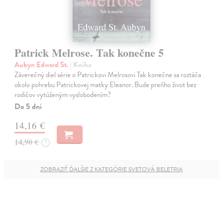
Patrick Melrose. Tak konečne 5
Aubyn Edward St.
| Kniha
Záverečný diel série o Patrickovi Melrosovi Tak konečne sa roztáča
okolo pohrebu Patrickovej matky Eleanor. Bude preňho život bez
rodičov vytúženým vyslobodením?
Do 5 dní
14,16 €
14,90 €
?
ZOBRAZIŤ ĎALŠIE Z KATEGÓRIE SVETOVÁ BELETRIA