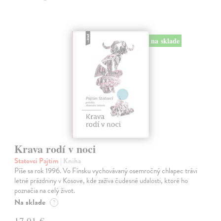
na sklade
Krava rodí v noci
Statovci Pajtim
| Kniha
Píše sa rok 1996. Vo Fínsku vychovávaný osemročný chlapec trávi
letné prázdniny v Kosove, kde zažíva čudesné udalosti, ktoré ho
poznačia na celý život.
Na sklade
?
17,01 €