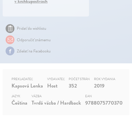
v kníhkupectvách
Pridať do wishlistu
Odporučiť známemu
Zdielať na Facebooku
PREKLADATEĽ
VYDAVATEĽ
POČET STRÁN
ROK VYDANIA
Kapsová Lenka
Host
352
2019
JAZYK
VÄZBA
EAN
Čeština
Tvrdá väzba / Hardback
9788075770370