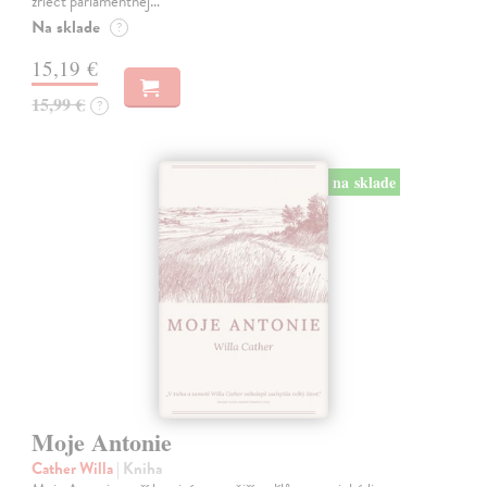
zriecť parlamentnej…
Na sklade
?
15,19 €
15,99 €
?
na sklade
Moje Antonie
Cather Willa
| Kniha