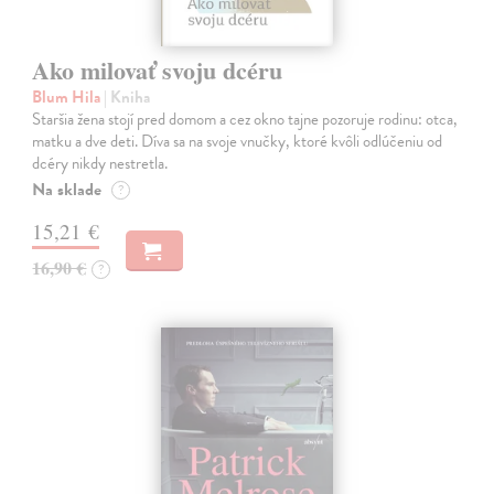
Ako milovať svoju dcéru
Blum Hila
| Kniha
Staršia žena stojí pred domom a cez okno tajne pozoruje rodinu: otca,
matku a dve deti. Díva sa na svoje vnučky, ktoré kvôli odlúčeniu od
dcéry nikdy nestretla.
Na sklade
?
15,21 €
16,90 €
?