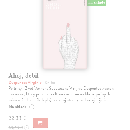
na sklade
Ahoj, debil
Despentes Virginie
| Kniha
Po trilógii Život Vernona Subutexa sa Virginie Despentes vracia s
románom, ktorý pripomína ultrasúčasnú verziu Nebezpečných
známostí. Ide o príbeh plný hnevu aj útechy, vzdoru aj prijatia.
Na sklade
?
22,33 €
23,50 €
?