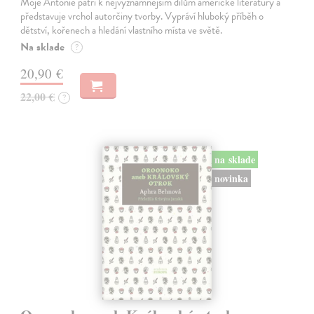
Moje Antonie patří k nejvýznamnějším dílům americké literatury a
představuje vrchol autorčiny tvorby. Vypráví hluboký příběh o
dětství, kořenech a hledání vlastního místa ve světě.
Na sklade
?
20,90 €
22,00 €
?
na sklade
novinka