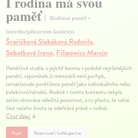
I rodina má svou
paměť
Rodinná paměť v
interdisciplinárním kontextu
Švaříčková Slabáková Radmila
,
Sobotková Irena
,
Filipowicz Marcin
Paměťová studia, o jejichž boomu v podobě nejrůznějších
pamětí, vzpomínek či memoárů není pochyb,
tematizovala povětšinou paměť jako individuálního nebo
kolektivní/národní. Rodině v tomto kontextu nebyla
zatím věnována náležitá pozornost, a to přesto, že valná
část našeho života se odehrává právě v rodině.
Čítať ďalej
↓
Kúpiť
Rezervovať v kníhkupectve