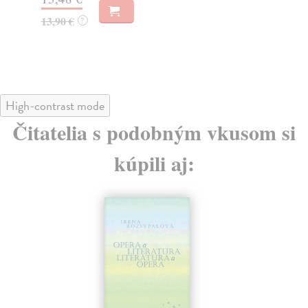
13,90 €
12
?
High-contrast mode
Čitatelia s podobným vkusom si
kúpili aj: