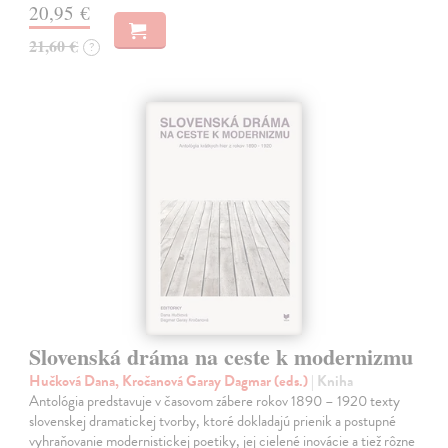
20,95 €
21,60 €
?
Slovenská dráma na ceste k modernizmu
Hučková Dana, Kročanová Garay Dagmar (eds.)
| Kniha
Antológia predstavuje v časovom zábere rokov 1890 – 1920 texty
slovenskej dramatickej tvorby, ktoré dokladajú prienik a postupné
vyhraňovanie modernistickej poetiky, jej cielené inovácie a tiež rôzne