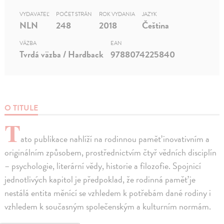
VYDAVATEĽ
POČET STRÁN
ROK VYDANIA
JAZYK
NLN
248
2018
Čeština
VÄZBA
EAN
Tvrdá väzba / Hardback
9788074225840
O TITULE
T
ato publikace nahlíží na rodinnou paměť inovativním a
originálním způsobem, prostřednictvím čtyř vědních disciplín
– psychologie, literární vědy, historie a filozofie. Spojnicí
jednotlivých kapitol je předpoklad, že rodinná paměť je
nestálá entita měnící se vzhledem k potřebám dané rodiny i
vzhledem k současným společenským a kulturním normám.