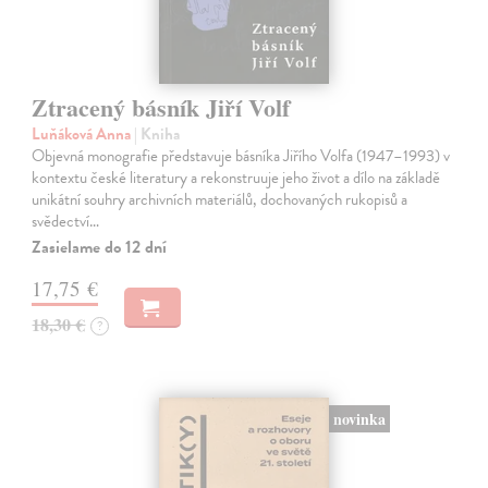
Ztracený básník Jiří Volf
Luňáková Anna
| Kniha
Objevná monografie představuje básníka Jiřího Volfa (1947–1993) v
kontextu české literatury a rekonstruuje jeho život a dílo na základě
unikátní souhry archivních materiálů, dochovaných rukopisů a
svědectví…
Zasielame do 12 dní
17,75 €
18,30 €
?
novinka