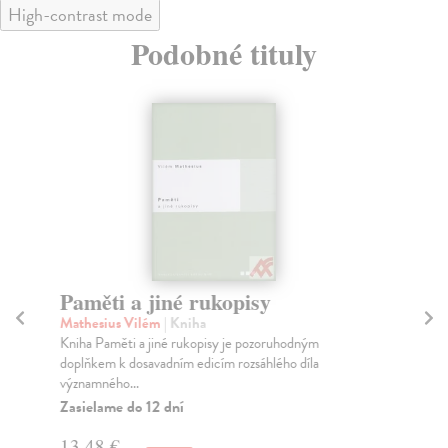
High-contrast mode
Podobné tituly
Paměti a jiné rukopisy
Ty
Mathesius Vilém
| Kniha
Dv
Kniha Paměti a jiné rukopisy je pozoruhodným
Mon
doplňkem k dosavadním edicím rozsáhlého díla
kom
významného...
nah.
Zasielame do 12 dní
Za
13,48 €
11