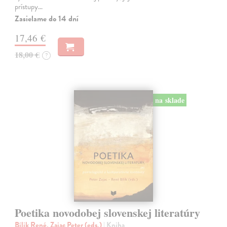
prístupy…
Zasielame do 14 dní
17,46 €
18,00 €
?
na sklade
Poetika novodobej slovenskej literatúry
Bílik René, Zajac Peter (eds.)
| Kniha