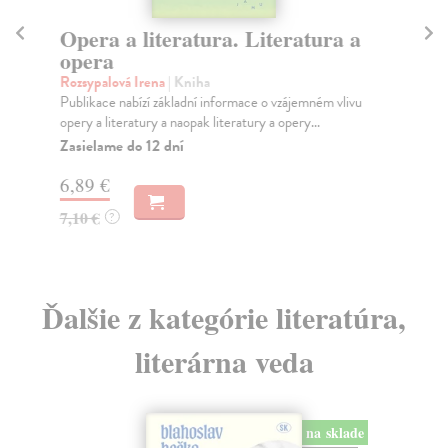
Opera a literatura. Literatura a
U
opera
o
Rozsypalová Irena
| Kniha
Vol
Publikace nabízí základní informace o vzájemném vlivu
Stu
opery a literatury a naopak literatury a opery...
mýt
Zasielame do 12 dní
Za
6,89 €
14
7,10 €
15
?
Ďalšie z kategórie literatúra,
literárna veda
na sklade