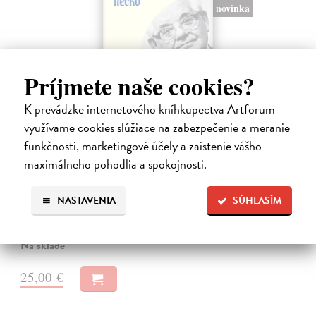
novinka
Príjmete naše cookies?
K prevádzke internetového kníhkupectva Artforum
využívame cookies slúžiace na zabezpečenie a meranie
funkčnosti, marketingové účely a zaistenie vášho
Dobrodružstvo prekladu
maximálneho pohodlia a spokojnosti.
Hečko Blahoslav
| Kniha
„Nádherná kniha o úskaliach prekladateľského remesla a bohatstve
nášho jazyka.“ Adam Berka, vydavateľ Blahoslav Hečko (*1915 Suchá
NASTAVENIA
SÚHLASÍM
nad Parnou – †2002 Bratislava) je jedny´m z najvy´znamnejších
slovensky´ch,…
Na sklade
25,00 €