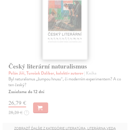
Český literární naturalismus
Pelán Jiří, Tureček Dalibor, kolektív autorov
| Kniha
Byl naturalismus „žumpou hnusu“, či moderním experimentem? A co
ten český?
Zasielame do 12 dní
26,79 €
28,20 €
?
ZOBRAZIŤ ĎALŠIE Z KATEGÓRIE LITERATÚRA, LITERÁRNA VEDA