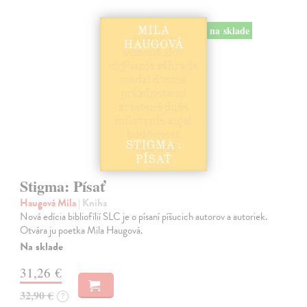
na sklade
Stigma: Písať
Haugová Mila
| Kniha
Nová edícia bibliofílií SLC je o písaní píšucich autorov a autoriek.
Otvára ju poetka Mila Haugová.
Na sklade
31,26 €
32,90 €
?