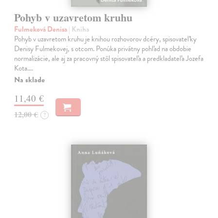
Pohyb v uzavretom kruhu
Fulmeková Denisa
| Kniha
Pohyb v uzavretom kruhu je knihou rozhovorov dcéry, spisovateľky
Denisy Fulmekovej, s otcom. Ponúka privátny pohľad na obdobie
normalizácie, ale aj za pracovný stôl spisovateľa a predkladateľa Jozefa
Kota.…
Na sklade
11,40 €
12,00 €
?