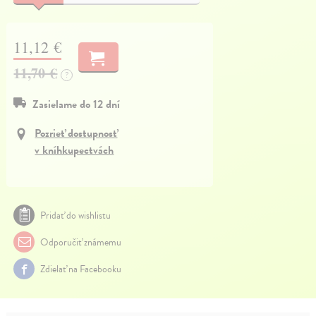
11,12 €
11,70 €
?
Zasielame do 12 dní
Pozrieť dostupnosť
v kníhkupectvách
Pridať do wishlistu
Odporučiť známemu
Zdielať na Facebooku