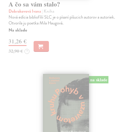
A čo sa vám stalo?
Dobrakovová Ivana
| Kniha
Nová edícia bibliofílií SLC je o písaní píšucich autorov a autoriek.
Otvorila ju poetka Mila Haugová.
Na sklade
31,26 €
32,90 €
?
na sklade