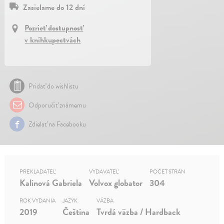
Zasielame do 12 dní
Pozrieť dostupnosť
v kníhkupectvách
Pridať do wishlistu
Odporučiť známemu
Zdielať na Facebooku
PREKLADATEĽ
VYDAVATEĽ
POČET STRÁN
Kalinová Gabriela
Volvox globator
304
ROK VYDANIA
JAZYK
VÄZBA
2019
Čeština
Tvrdá väzba / Hardback