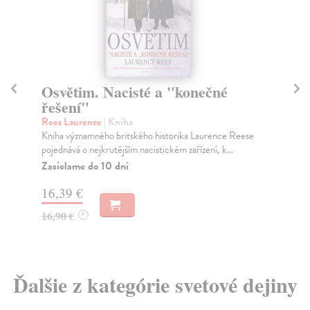
Osvětim. Nacisté a "konečné
K
řešení"
Mo
Je 
Rees Laurence
| Kniha
vlá
Kniha významného britského historika Laurence Reese
pojednává o nejkrutějším nacistickém zařízení, k...
Na
Zasielame do 10 dní
19
16,39 €
19
16,90 €
?
Ďalšie z kategórie svetové dejiny