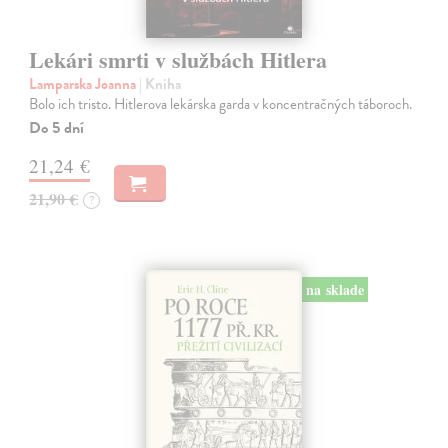
Lekári smrti v službách Hitlera
Lamparska Joanna
| Kniha
Bolo ich tristo. Hitlerova lekárska garda v koncentračných táboroch.
Do 5 dní
21,24 €
21,90 €
?
na sklade