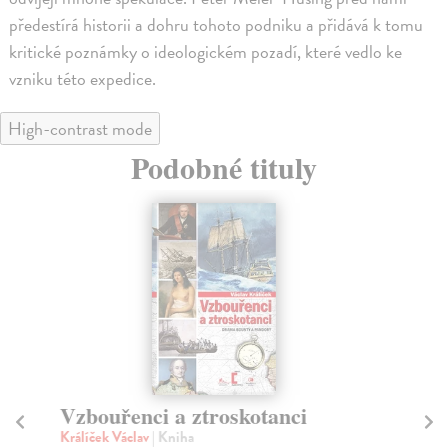
předestírá historii a dohru tohoto podniku a přidává k tomu
kritické poznámky o ideologickém pozadí, které vedlo ke
vzniku této expedice.
High-contrast mode
Podobné tituly
Vzbouřenci a ztroskotanci
Gu
st
Králíček Václav
| Kniha