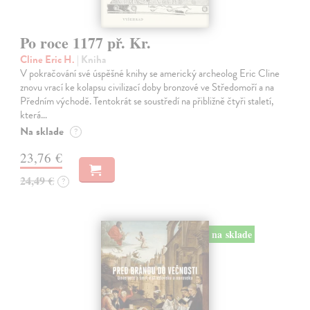
Po roce 1177 př. Kr.
Cline Eric H.
| Kniha
V pokračování své úspěšné knihy se americký archeolog Eric Cline
znovu vrací ke kolapsu civilizací doby bronzové ve Středomoří a na
Předním východě. Tentokrát se soustředí na přibližně čtyři staletí,
která…
Na sklade
?
23,76 €
24,49 €
?
na sklade