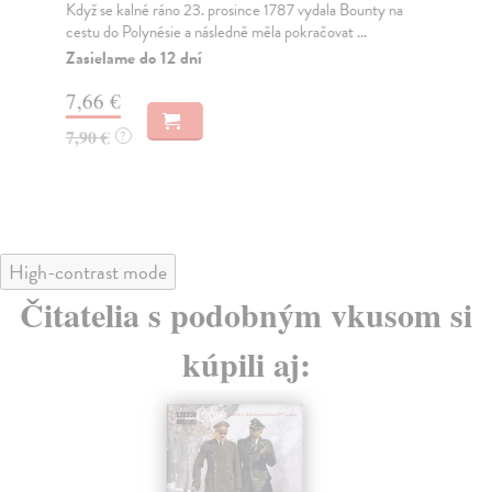
Když se kalné ráno 23. prosince 1787 vydala Bounty na
Kl
cestu do Polynésie a následně měla pokračovat ...
V E
výv
Zasielame do 12 dní
Za
7,66 €
6,
7,90 €
?
6,
High-contrast mode
Čitatelia s podobným vkusom si
kúpili aj: