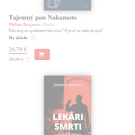
Tajemný pan Nakamoto
Wallace Benjamin
| Kniha
Kdo stojí za vynálezem bitcoinu? A proč se stále skrývá?
Na sklade
?
26,79 €
28,20 €
?