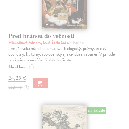
Pred bránou do večnosti
Hlavačková Miriam, Lysá Žofia (eds.)
| Kniha
Smrť človeka má od nepamäti svoj biologický, právny, etický,
duchovný, kultúrny, spoločenský aj individuálny rozmer. V prírode
tvorí prirodzenú súčasť kolobehu života.
Na sklade
?
24,25 €
25,00 €
?
na sklade