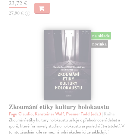
23,72 €
27,90 €
?
na sklade
novinka
Zkoumání etiky kultury holokaustu
Fogu Claudio, Kansteiner Wulf, Presner Todd (eds.)
| Kniha
Zkoumání etiky kultury holokaustu usiluje o přehodnocení debat a
sporů, které formovaly studia o holokaustu za poslední čtvrtstoletí. V
tomto zásadním díle se mezinárodní akademici ze zakládající