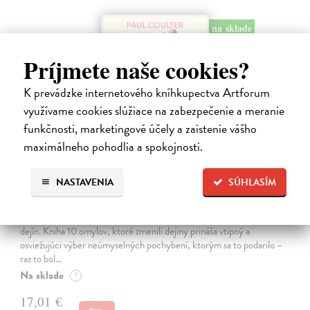
na sklade
Príjmete naše cookies?
K prevádzke internetového kníhkupectva Artforum
využívame cookies slúžiace na zabezpečenie a meranie
funkčnosti, marketingové účely a zaistenie vášho
maximálneho pohodlia a spokojnosti.
NASTAVENIA
SÚHLASÍM
10 omylov, ktoré zmenili dejiny
Coulter Paul
| Kniha
Všetci robíme chyby, no len málokto svojím prešľapom zmení chod
dejín. Kniha 10 omylov, ktoré zmenili dejiny prináša vtipný a
osviežujúci výber neúmyselných pochybení, ktorým sa to podarilo –
raz to bol…
Na sklade
?
17,01 €