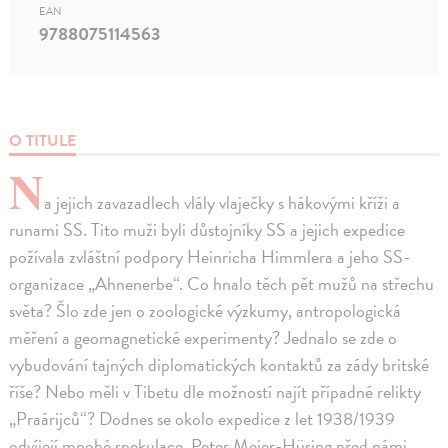
EAN
9788075114563
O TITULE
N
a jejich zavazadlech vlály vlaječky s hákovými kříži a
runami SS. Tito muži byli důstojníky SS a jejich expedice
požívala zvláštní podpory Heinricha Himmlera a jeho SS-
organizace „Ahnenerbe“. Co hnalo těch pět mužů na střechu
světa? Šlo zde jen o zoologické výzkumy, antropologická
měření a geomagnetické experimenty? Jednalo se zde o
vybudování tajných diplomatických kontaktů za zády britské
říše? Nebo měli v Tibetu dle možností najít případné relikty
„Praárijců“? Dodnes se okolo expedice z let 1938/1939
odvíjejí mnohé spekulace. Peter Meier-Hüsing před námi