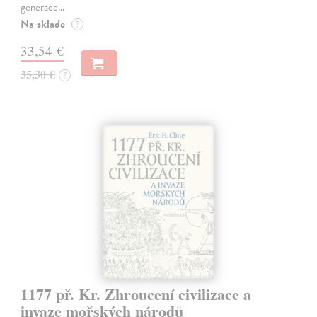
generace…
Na sklade
?
33,54 €
35,30 €
?
1177 př. Kr. Zhroucení civilizace a
invaze mořských národů