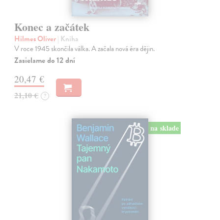
Konec a začátek
Hilmes Oliver
| Kniha
V roce 1945 skončila válka. A začala nová éra dějin.
Zasielame do 12 dní
20,47 €
21,10 €
?
na sklade