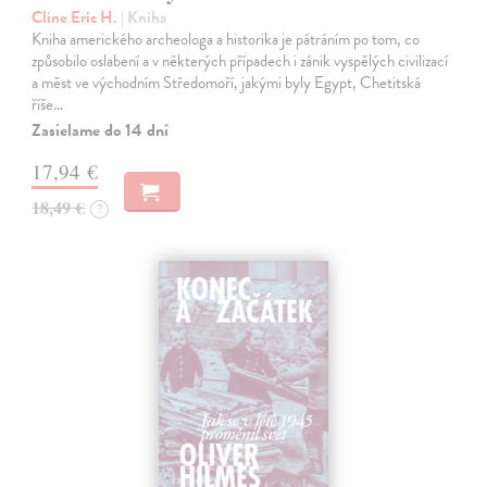
Cline Eric H.
| Kniha
Kniha amerického archeologa a historika je pátráním po tom, co
způsobilo oslabení a v některých případech i zánik vyspělých civilizací
a měst ve východním Středomoří, jakými byly Egypt, Chetitská
říše…
Zasielame do 14 dní
17,94 €
18,49 €
?