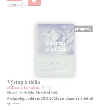
17,90 €
?
predpredaj
Výstup z tieňa
McDonald Bernadette
| Kniha
Hovorili im všelijako. Napríklad nosiči.
Predpredaj, vychádza 20.8.2026, zasielame do 5 dní od
vydania