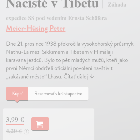
Nacisté v Tibetu
Záhada
expedice SS pod vedením Ernsta Schäfera
Meier-Hüsing Peter
Dne 21. prosince 1938 překročila vysokohorský průsmyk
Nathu-La mezi Sikkimem a Tibetem v Himálaji
karavana jezdců. Bylo to pět mladých mužů, kteří jako
první Němci obdrželi oficiální povolení navštívit
„zakázané město“ Lhasu.
Čítať ďalej
↓
Kúpiť
Rezervovať v kníhkupectve
3,99 €
4,20 €
?