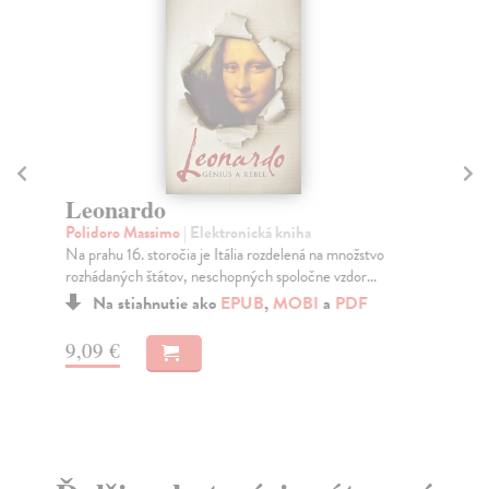
D
Ku
Leonardo
Pos
Polidoro Massimo
| Elektronická kniha
Kar
Na prahu 16. storočia je Itália rozdelená na množstvo
Do
rozhádaných štátov, neschopných spoločne vzdor...
11
Na stiahnutie ako
EPUB
,
MOBI
a
PDF
11
9,09 €