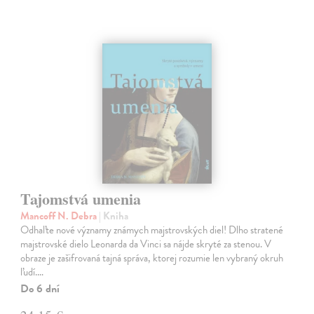
Tajomstvá umenia
Mancoff N. Debra
| Kniha
Odhaľte nové významy známych majstrovských diel! Dlho stratené
majstrovské dielo Leonarda da Vinci sa nájde skryté za stenou. V
obraze je zašifrovaná tajná správa, ktorej rozumie len vybraný okruh
ľudí.…
Do 6 dní