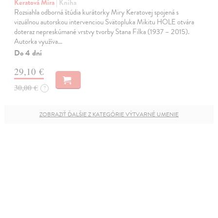
Keratová Mira
| Kniha
Rozsiahla odborná štúdia kurátorky Miry Keratovej spojená s
vizuálnou autorskou intervenciou Svätopluka Mikitu HOLE otvára
doteraz nepreskúmané vrstvy tvorby Stana Filka (1937 – 2015).
Autorka využíva…
Do 4 dní
29,10 €
30,00 €
?
ZOBRAZIŤ ĎALŠIE Z KATEGÓRIE VÝTVARNÉ UMENIE