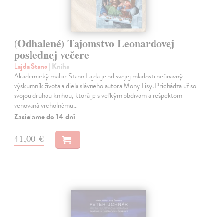
(Odhalené) Tajomstvo Leonardovej
poslednej večere
Lajda Stano
| Kniha
Akademický maliar Stano Lajda je od svojej mladosti neúnavný
výskumník života a diela slávneho autora Mony Lisy. Prichádza už so
svojou druhou knihou, ktorá je s veľkým obdivom a rešpektom
venovaná vrcholnému…
Zasielame do 14 dní
41,00 €