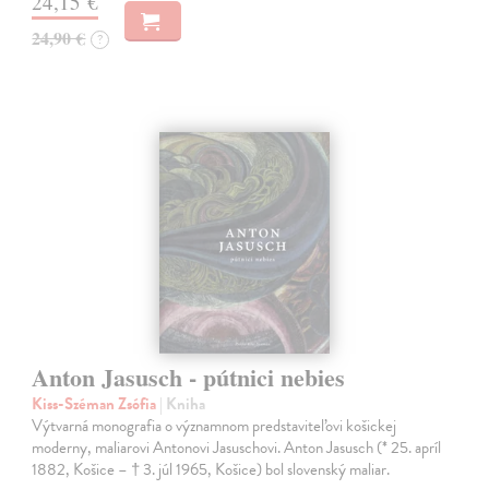
24,15 €
24,90 €
?
Anton Jasusch - pútnici nebies
Kiss-Széman Zsófia
| Kniha
Výtvarná monografia o významnom predstaviteľovi košickej
moderny, maliarovi Antonovi Jasuschovi. Anton Jasusch (* 25. apríl
1882, Košice – † 3. júl 1965, Košice) bol slovenský maliar.