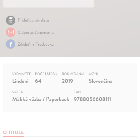
Pridať do wishlistu
Odporučiť známemu
Zdielať na Facebooku
VYDAVATEĽ
POČET STRÁN
ROK VYDANIA
JAZYK
Lindeni
64
2019
Slovenčina
VÄZBA
EAN
Mäkká väzba / Paperback
9788056608111
O TITULE