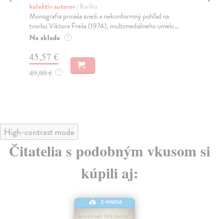
kolektív autorov
| Kniha
Baj
Monografia prináša svieži a nekonformný pohľad na
Kun
tvorbu Viktora Freša (1974), multimediálneho umelc...
mon
Na sklade
Na
?
45,57 €
75
49,00 €
79
?
High-contrast mode
Čitatelia s podobným vkusom si
kúpili aj:
E-KNIHA