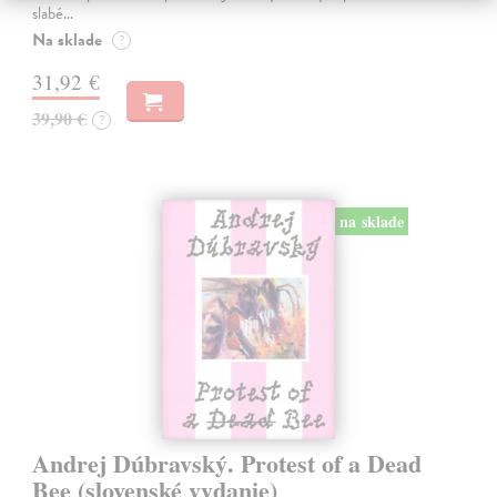
slabé…
Na sklade
?
31,92 €
39,90 €
?
na sklade
Andrej Dúbravský. Protest of a Dead
Bee (slovenské vydanie)