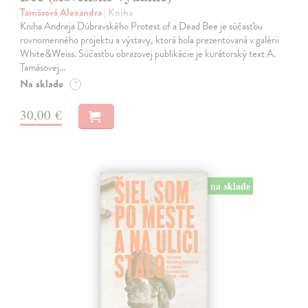
Tamásová Alexandra
| Kniha
Kniha Andreja Dúbravského Protest of a Dead Bee je súčasťou
rovnomenného projektu a výstavy, ktorá bola prezentovaná v galérii
White&Weiss. Súčasťou obrazovej publikácie je kurátorský text A.
Tamásovej…
Na sklade
?
30,00 €
na sklade