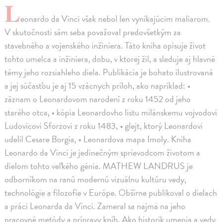
L
eonardo da Vinci však nebol len vynikajúcim maliarom.
V skutočnosti sám seba považoval predovšetkým za
stavebného a vojenského inžiniera. Táto kniha opisuje život
tohto umelca a inžiniera, dobu, v ktorej žil, a sleduje aj hlavné
témy jeho rozsiahleho diela. Publikácia je bohato ilustrovaná
a jej súčasťou je aj 15 vzácnych príloh, ako napríklad: •
záznam o Leonardovom narodení z roku 1452 od jeho
starého otca, • kópia Leonardovho listu milánskemu vojvodovi
Ludovicovi Sforzovi z roku 1483, • glejt, ktorý Leonardovi
udelil Cesare Borgia, • Leonardova mapa Imoly. Kniha
Leonardo da Vinci je jedinečným sprievodcom životom a
dielom tohto veľkého génia. MATHEW LANDRUS je
odborníkom na ranú modernú vizuálnu kultúru vedy,
technológie a filozofie v Európe. Obšírne publikoval o dielach
a práci Leonarda da Vinci. Zameral sa najmä na jeho
pracovné metódy a prípravy kníh. Ako historik umenia a vedy