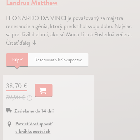
Landrus Matthew
LEONARDO DA VINCI je považovaný za majstra
renesancie a génia, ktorý predstihol svoju dobu. Najviac
sa preslávil dielami, ako sú Mona Lisa a Posledná večera.
Čítať ďalej
↓
Kúpiť
Rezervovať v kníhkupectve
38,70 €
39,90 €
?
Zasielame do 14 dní
Pozrieť dostupnosť
v kníhkupectvách