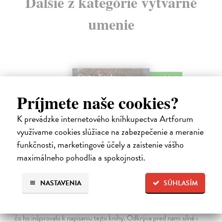
Ďalšie z kategórie výtvarné
umenie
na sklade
Príjmete naše cookies?
K prevádzke internetového kníhkupectva Artforum
využívame cookies slúžiace na zabezpečenie a meranie
funkčnosti, marketingové účely a zaistenie vášho
maximálneho pohodlia a spokojnosti.
Posledná večera Leonarda z Vinci
NASTAVENIA
SÚHLASÍM
Lajda Stano
| Kniha
Stano Lajda je súčasný slovenský maliar, ktorý niekoľko rokov
systematicky pracoval na rekonštrukcii ikonickej Poslednej večere,
čo ho inšpirovalo k napísaniu tejto knihy. Odkrýva pred nami silné i