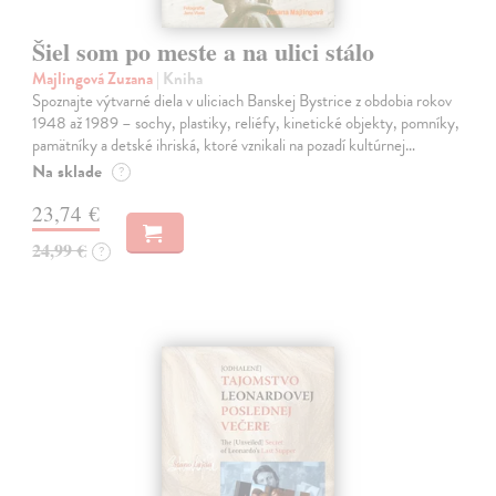
Šiel som po meste a na ulici stálo
Majlingová Zuzana
| Kniha
Spoznajte výtvarné diela v uliciach Banskej Bystrice z obdobia rokov
1948 až 1989 – sochy, plastiky, reliéfy, kinetické objekty, pomníky,
pamätníky a detské ihriská, ktoré vznikali na pozadí kultúrnej…
Na sklade
?
23,74 €
24,99 €
?