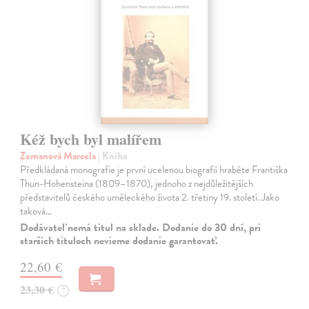
Kéž bych byl malířem
Zemanová Marcela
| Kniha
Předkládaná monografie je první ucelenou biografií hraběte Františka
Thun-Hohensteina (1809–1870), jednoho z nejdůležitějších
představitelů českého uměleckého života 2. třetiny 19. století. Jako
taková…
Dodávateľ nemá titul na sklade. Dodanie do 30 dní, pri
starších tituloch nevieme dodanie garantovať.
22,60 €
23,30 €
?