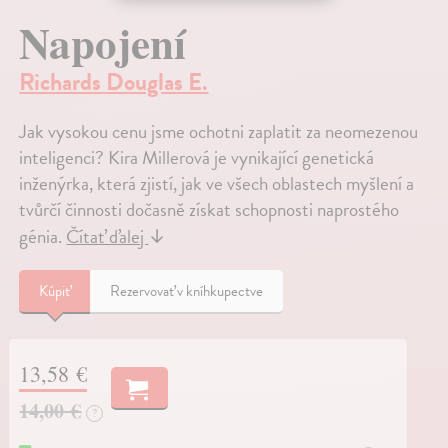
Napojení
Richards Douglas E.
Jak vysokou cenu jsme ochotni zaplatit za neomezenou
inteligenci? Kira Millerová je vynikající genetická
inženýrka, která zjistí, jak ve všech oblastech myšlení a
tvůrčí činnosti dočasně získat schopnosti naprostého
génia.
Čítať ďalej
↓
Kúpiť
Rezervovať v kníhkupectve
13,58 €
14,00 €
?