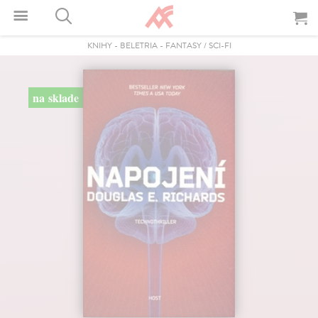
KNIHY
-
BELETRIA
-
FANTASY / SCI-FI
na sklade