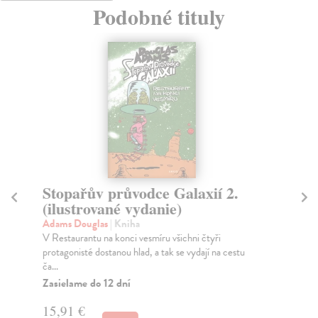
Podobné tituly
Stopařův průvodce Galaxií 2.
S
(ilustrované vydanie)
(i
Adams Douglas
| Kniha
Ad
V Restaurantu na konci vesmíru všichni čtyři
Tře
protagonisté dostanou hlad, a tak se vydají na cestu
set
ča...
Za
Zasielame do 12 dní
15
15,91 €