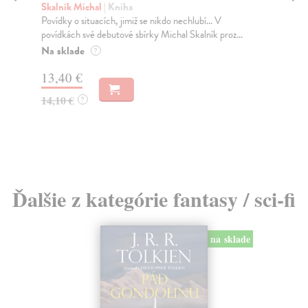
Skalník Michal
| Kniha
So
Povídky o situacích, jimiž se nikdo nechlubí... V
Sko
povídkách své debutové sbírky Michal Skalník proz...
nej
Na sklade
Na
?
13,40 €
20
14,10 €
21
?
Ďalšie z kategórie fantasy / sci-fi
na sklade