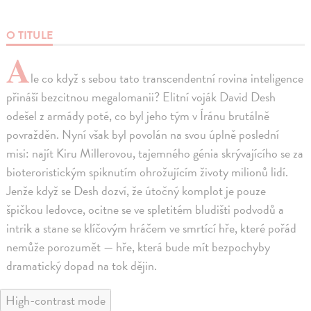
O TITULE
A
le co když s sebou tato transcendentní rovina inteligence
přináší bezcitnou megalomanii? Elitní voják David Desh
odešel z armády poté, co byl jeho tým v Íránu brutálně
povražděn. Nyní však byl povolán na svou úplně poslední
misi: najít Kiru Millerovou, tajemného génia skrývajícího se za
bioteroristickým spiknutím ohrožujícím životy milionů lidí.
Jenže když se Desh dozví, že útočný komplot je pouze
špičkou ledovce, ocitne se ve spletitém bludišti podvodů a
intrik a stane se klíčovým hráčem ve smrtící hře, které pořád
nemůže porozumět — hře, která bude mít bezpochyby
dramatický dopad na tok dějin.
High-contrast mode