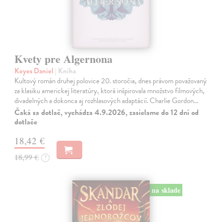
Kvety pre Algernona
Keyes Daniel
| Kniha
Kultový román druhej polovice 20. storočia, dnes právom považovaný
za klasiku americkej literatúry, ktorá inšpirovala množstvo filmových,
divadelných a dokonca aj rozhlasových adaptácií. Charlie Gordon…
Čaká sa dotlač, vychádza 4.9.2026, zasielame do 12 dní od
dotlače
18,42 €
18,99 €
?
na sklade