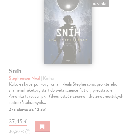
novinka
Sníh
Stephenson Neal
| Kniha
Kultovní kyberpunkový román Neala Stephensona, pro kterého
znamenal raketový start do světa science fiction, představuje
Ameriku takovou, jak ji (dnes ještě) neznáme: jako změť městských
státečků založených…
Zasielame do 12 dní
27,45 €
30,50 €
?