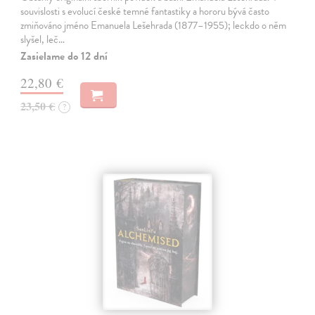
souvislosti s evolucí české temné fantastiky a hororu bývá často
zmiňováno jméno Emanuela Lešehrada (1877–1955); leckdo o něm
slyšel, leč…
Zasielame do 12 dní
22,80 €
23,50 €
?