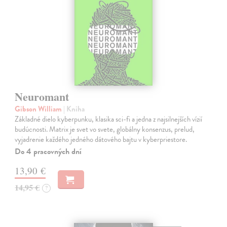
Neuromant
Gibson William
| Kniha
Základné dielo kyberpunku, klasika sci-fi a jedna z najsilnejších vízií
budúcnosti. Matrix je svet vo svete, globálny konsenzus, prelud,
vyjadrenie každého jedného dátového bajtu v kyberpriestore.
Do 4 pracovných dní
13,90 €
14,95 €
?