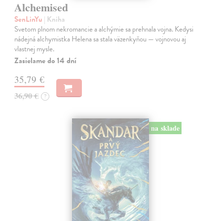
Alchemised
SenLinYu
| Kniha
Svetom plnom nekromancie a alchýmie sa prehnala vojna. Kedysi
nádejná alchymistka Helena sa stala väzenkyňou — vojnovou aj
vlastnej mysle.
Zasielame do 14 dní
35,79 €
36,90 €
?
na sklade