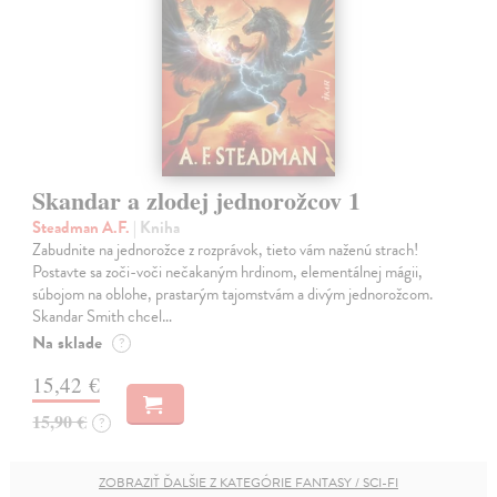
Skandar a zlodej jednorožcov 1
Steadman A.F.
| Kniha
Zabudnite na jednorožce z rozprávok, tieto vám naženú strach!
Postavte sa zoči-voči nečakaným hrdinom, elementálnej mágii,
súbojom na oblohe, prastarým tajomstvám a divým jednorožcom.
Skandar Smith chcel…
Na sklade
?
15,42 €
15,90 €
?
ZOBRAZIŤ ĎALŠIE Z KATEGÓRIE FANTASY / SCI-FI