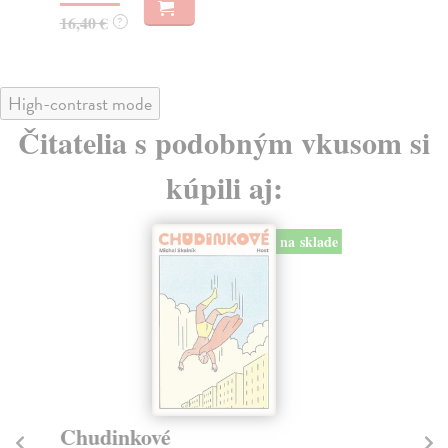
16
16,40 €
?
High-contrast mode
Čitatelia s podobným vkusom si
kúpili aj:
na sklade
Chudinkové
K