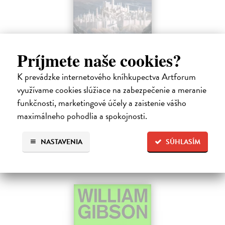
Príjmete naše cookies?
Pád Gondolinu
K prevádzke internetového kníhkupectva Artforum
Tolkien J.R.R.
| Kniha
využívame cookies slúžiace na zabezpečenie a meranie
Legenda o páde Gondolinu hovorí o boji dvoch najväčších mocností
funkčnosti, marketingové účely a zaistenie vášho
sveta. Zlo predstavuje Morgoth, najhorší zo všetkých, vodca
maximálneho pohodlia a spokojnosti.
obrovských armád, ktoré riadi zo svojej železnej pevnosti.
Na sklade
?
NASTAVENIA
SÚHLASÍM
18,55 €
19,95 €
?