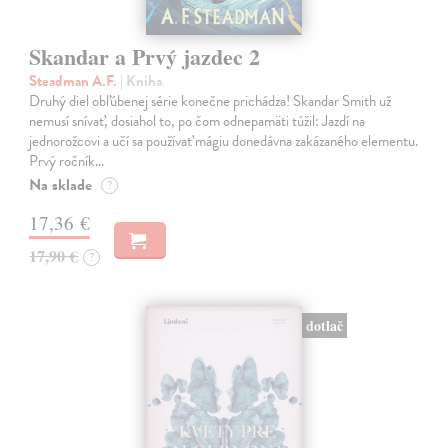
Skandar a Prvý jazdec 2
Steadman A.F.
| Kniha
Druhý diel obľúbenej série konečne prichádza! Skandar Smith už
nemusí snívať, dosiahol to, po čom odnepamäti túžil: Jazdí na
jednorožcovi a učí sa používať mágiu donedávna zakázaného elementu.
Prvý ročník…
Na sklade
?
17,36 €
17,90 €
?
dotlač