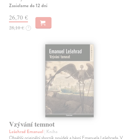
Zasielame do 12 dní
26,70 €
28,10 €
?
Vzývání temnot
Lešehrad Emanuel
| Kniha
Obsáhlý originální sborník povídek a básní Emanuela Lešehrada. V