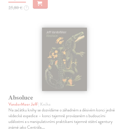
25,80 €
?
Absoluce
VanderMeer Jeff
| Kniha
Na začátku knihy se dozvídáme o záhadném a děsivém konci jedné
vědecké expedice – konci tajemně provázaném s budoucími
událostmi a s manipulativními praktikami tajemné státní agentury
známé jako Centrála.…