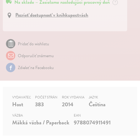
Na sklade – Zasielame nasledujúci pracovný deň
?
Pozrieť dostupnosť v kníhkupectvách
Pridať do wishlistu
Odporučiť známemu
Zdielať na Facebooku
VYDAVATEĽ
POČET STRÁN
ROK VYDANIA
JAZYK
Host
383
2014
Čeština
VÄZBA
EAN
Mäkká väzba / Paperback
9788074911491