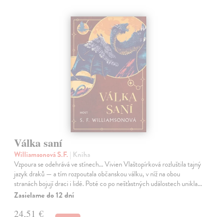
Válka saní
Williamsonová S.F.
| Kniha
Vzpoura se odehrává ve stínech… Vivien Vlaštopírková rozluštila tajný
jazyk draků — a tím rozpoutala občanskou válku, v níž na obou
stranách bojují draci i lidé. Poté co po nešťastných událostech unikla…
Zasielame do 12 dní
24,51 €