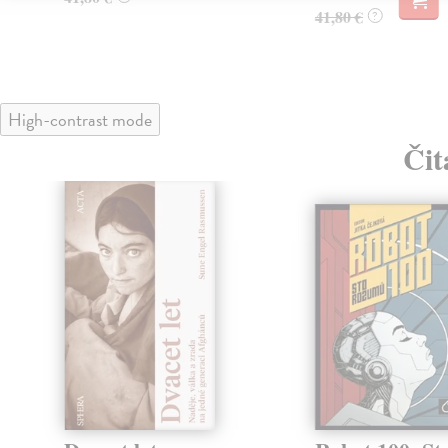
41,80 €
?
High-contrast mode
Čit