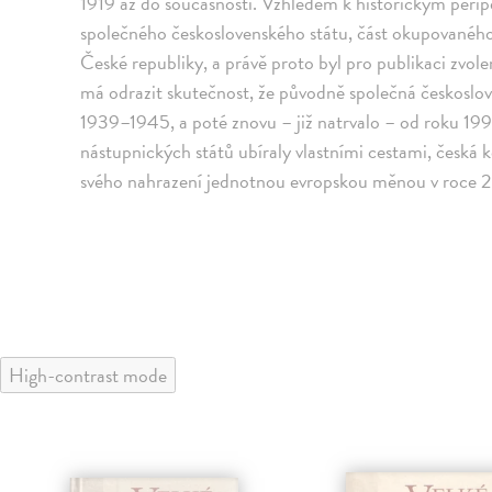
1919 až do současnosti. Vzhledem k historickým perip
společného československého státu, část okupovaného
České republiky, a právě proto byl pro publikaci zvol
má odrazit skutečnost, že původně společná českoslo
1939–1945, a poté znovu – již natrvalo – od roku 1
nástupnických států ubíraly vlastními cestami, česká 
svého nahrazení jednotnou evropskou měnou v roce 
High-contrast mode