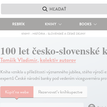
REBRÍK
KNIHY
BOOKS
KNIHY
-
HISTÓRIA
-
SLOVENSKÉ A ČESKÉ DEJINY
100 let česko-slovenské 
Tomšík Vladimír
,
kolektív autorov
Kniha vznikla u příležitosti významného jubilea, stého výročí
expertů České národní banky pod vedením viceguvernéra pro
Kúpiť
na webe
Rezervovať v kníhkupectve