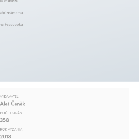
do wishlistu
čiť známemu
 na Facebooku
VYDAVATEĽ
Aleš Čeněk
POČET STRÁN
358
ROK VYDANIA
2018