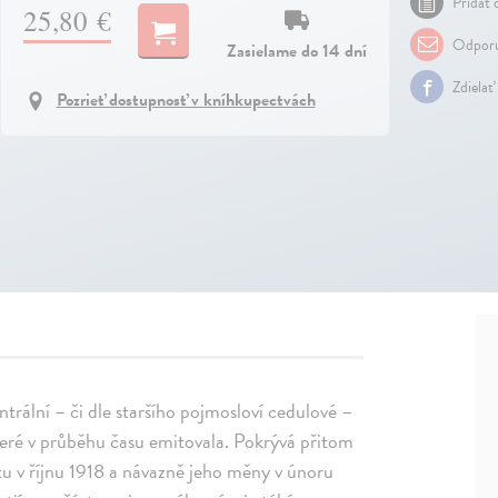
Pridať 
25,80 €
Odporu
Zasielame do 14 dní
Zdielať
Pozrieť dostupnosť v kníhkupectvách
ntrální – či dle staršího pojmosloví cedulové –
 které v průběhu času emitovala. Pokrývá přitom
u v říjnu 1918 a návazně jeho měny v únoru