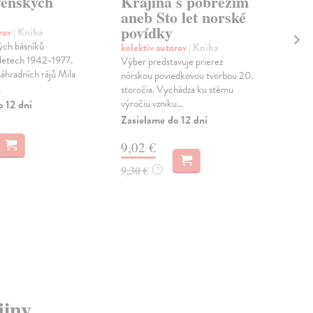
venských
Krajina s pobřežím
Le
aneb Sto let norské
Fr
povídky
12
orov
| Kniha
ých básníků
kolektív autorov
| Kniha
kol
 letech 1942-1977.
Výber predstavuje prierez
V t
áhradních rájů Mila
nórskou poviedkovou tvorbou 20.
pra
.
storočia. Vychádza ku stému
živo
výročiu vzniku...
vzni
o 12 dní
Zasielame do 12 dní
Zas
9,02 €
14
9,30 €
15,
?
jiny