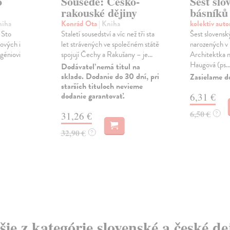
o
Sousedé: Česko-
Šest slo
rakouské dějiny
básníků
niha
Konrád Ota
| Kniha
kolektív aut
 Sto
Staletí sousedství a víc než tři sta
Šest slovensk
ových i
let strávených ve společném státě
narozených v
géniovi
spojují Čechy a Rakušany – je...
Architektka n
Haugová (ps..
Dodávateľ nemá titul na
sklade. Dodanie do 30 dní, pri
Zasielame d
starších tituloch nevieme
dodanie garantovať.
6,31 €
6,50 €
?
31,26 €
32,90 €
?
šie z kategórie slovenské a české de