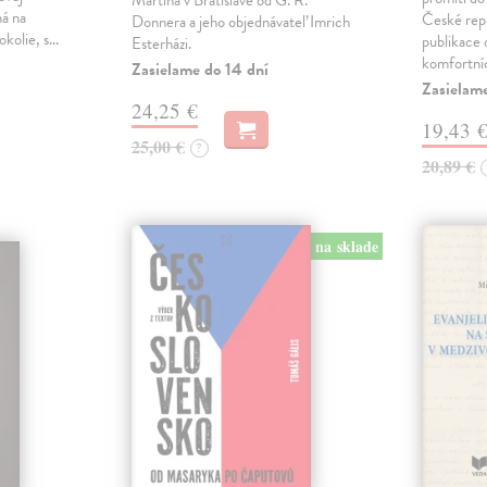
Martina v Bratislave od G. R.
ná na
České repu
Donnera a jeho objednávateľ Imrich
okolie, s…
publikace o
Esterházi.
komfortní
Zasielame do 14 dní
Zasielam
24,25 €
19,43 
25,00 €
?
20,89 €
na sklade