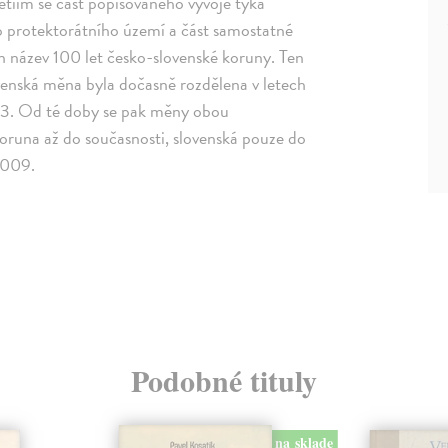
etiím se část popisovaného vývoje týká
 protektorátního území a část samostatné
en název 100 let česko-slovenské koruny. Ten
venská měna byla dočasně rozdělena v letech
993. Od té doby se pak měny obou
koruna až do současnosti, slovenská pouze do
2009.
Podobné tituly
na sklade