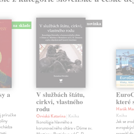
novinka
na sklade
sy a
V službách štátu,
EuroCi
cirkvi, vlastného
které 
rodu
Harák Mar
j príručke
Kniha
Orviská Katarína
| Kniha
plíny
Jak se zrod
Ikonológia hlavného a
vychádza
evropských 
korunovačného oltára v Dóme sv.
ovej
promítl do