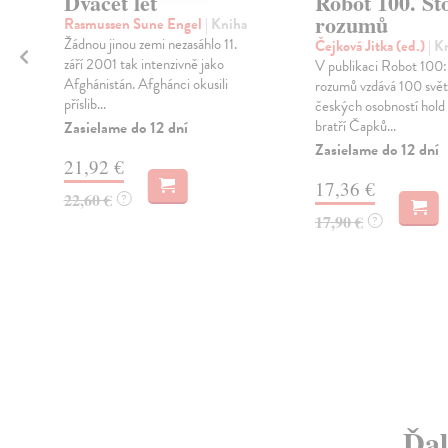
Dvacet let
Robot 100. St
rozumů
Rasmussen Sune Engel
| Kniha
Žádnou jinou zemi nezasáhlo 11.
Čejková Jitka (ed.)
| K
září 2001 tak intenzivně jako
V publikaci Robot 100:
Afghánistán. Afghánci okusili
rozumů vzdává 100 svět
příslib...
českých osobností hold 
bratří Čapků...
Zasielame do 12 dní
.
Zasielame do 12 dní
21,92 €
17,36 €
22,60 €
?
17,90 €
?
Ďal