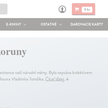
0 ks
E-KNIHY
OSTATNÉ
DAROVACIE KARTY
koruny
 existence naší národní měny. Byla sepsána kolektivem
fesora Vladimíra Tomšíka.
Čítať ďalej
↓