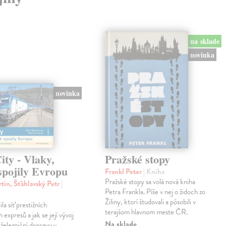
na sklade
novinka
novinka
ty - Vlaky,
Pražské stopy
spojily Evropu
Frankl Peter
| Kniha
Pražské stopy sa volá nová kniha
tin, Šťáhlavský Petr
|
Petra Frankla. Píše v nej o židoch zo
Žiliny, ktorí študovali a pôsobili v
ila síť prestižních
terajšom hlavnom meste ČR.
expresů a jak se její vývoj
Na sklade
 železniční dopravy v