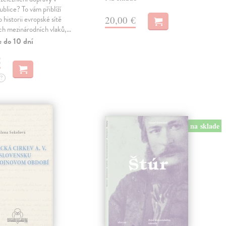
blice? To vám přiblíží
20,00 €
 historii evropské sítě
ch mezinárodních vlaků,…
e do 10 dní
€
?
na sklade