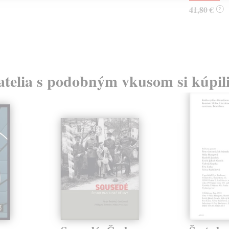
41,80 €
?
atelia s podobným vkusom si kúpili