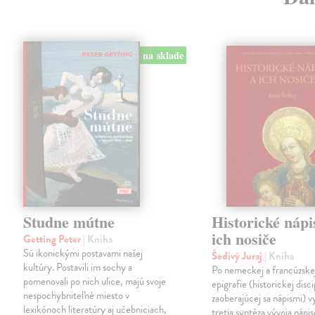
na sklade
Studne mútne
Historické nápi
ich nosiče
Getting Peter
| Kniha
Sú ikonickými postavami našej
Šedivý Juraj
| Kniha
kultúry. Postavili im sochy a
Po nemeckej a francúzske
pomenovali po nich ulice, majú svoje
epigrafie (historickej disci
nespochybniteľné miesto v
zaoberajúcej sa nápismi) 
lexikónoch literatúry aj učebniciach,
tretia syntéza vývoja nápis