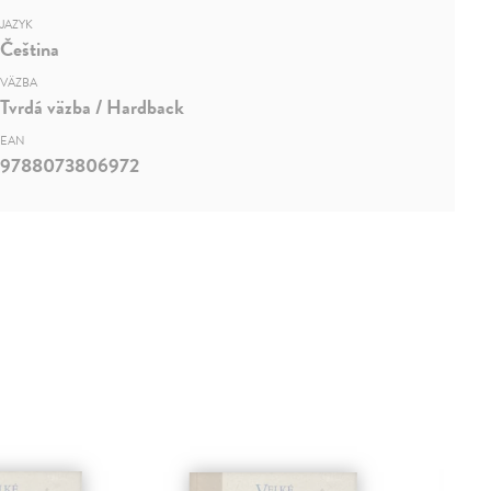
JAZYK
Čeština
VÄZBA
Tvrdá väzba / Hardback
EAN
9788073806972