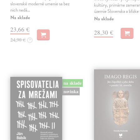
slovenské moderné umenie sa bez
kultúry, primárne zamera
nich nedá…
územie Slovenska a blízke 
Na sklade
Na sklade
23,66 €
28,30 €
24,90 €
?
na sklade
novinka