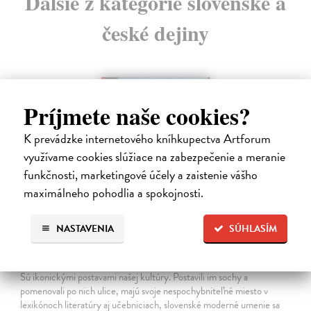
Ďalšie z kategórie slovenské a
české dejiny
na sklade
Príjmete naše cookies?
K prevádzke internetového kníhkupectva Artforum
využívame cookies slúžiace na zabezpečenie a meranie
funkčnosti, marketingové účely a zaistenie vášho
maximálneho pohodlia a spokojnosti.
NASTAVENIA
SÚHLASÍM
Studne mútne
Getting Peter
| Kniha
Sú ikonickými postavami našej kultúry. Postavili im sochy a
pomenovali po nich ulice, majú svoje nespochybniteľné miesto v
lexikónoch literatúry aj učebniciach, slovenské moderné umenie sa