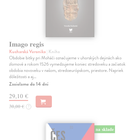
Imago regis
Kucharská Veronika
| Kniha
Obdobie bitky pri Moháči označujeme v uhorských dejinách ako
zlomové a rokom 1526 vymedzujeme koniec stredoveku a začiatok
obdobia novoveku v našom, stredoeurópskom, priestore. Napriek
dôležitosti a aj…
Zasielame do 14 dní
29,10 €
30,00 €
?
na sklade