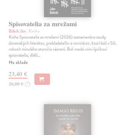
Spisovatelia za mrežami
Bábik Ján
| Kniha
Kniha Spisovatelia za mrežami (2026) zaznamenáva osudy
slovenských literátov, prekladateľov a novinárov, ktorí boli v 50.
rokoch minulého storočia väznení. Boli medzi nimi špičkoví
spisovatelia, ďalší…
Na sklade
23,40 €
26,00 €
?