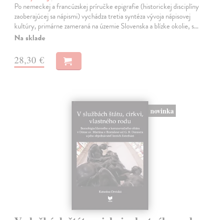
Po nemeckej a francúzskej príručke epigrafie (historickej disciplíny
zaoberajúcej sa nápismi) vychádza tretia syntéza vývoja nápisovej
kultúry, primárne zameraná na územie Slovenska a blízke okolie, s…
Na sklade
28,30 €
novinka