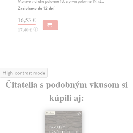
K
Moravě v druhé polovině 18. a první polovině 19. st...
Zasielame do 12 dní
Há
V r
16,53 €
nál
Za
17,40 €
?
22
23
High-contrast mode
Čitatelia s podobným vkusom si
kúpili aj: