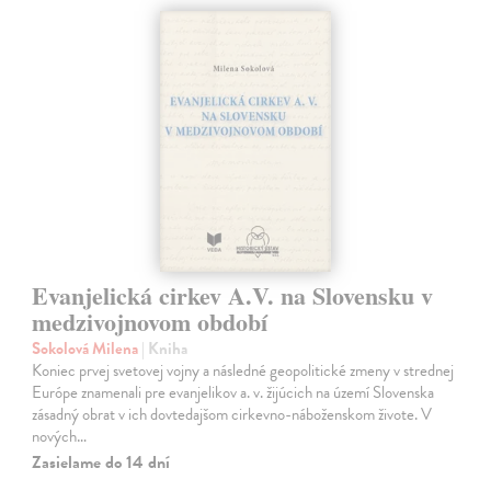
Evanjelická cirkev A.V. na Slovensku v
medzivojnovom období
Sokolová Milena
| Kniha
Koniec prvej svetovej vojny a následné geopolitické zmeny v strednej
Európe znamenali pre evanjelikov a. v. žijúcich na území Slovenska
zásadný obrat v ich dovtedajšom cirkevno-náboženskom živote. V
nových…
Zasielame do 14 dní