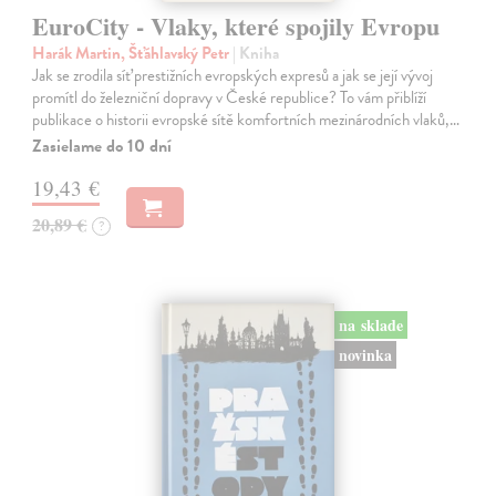
EuroCity - Vlaky, které spojily Evropu
Harák Martin, Šťáhlavský Petr
| Kniha
Jak se zrodila síť prestižních evropských expresů a jak se její vývoj
promítl do železniční dopravy v České republice? To vám přiblíží
publikace o historii evropské sítě komfortních mezinárodních vlaků,…
Zasielame do 10 dní
19,43 €
20,89 €
?
na sklade
novinka