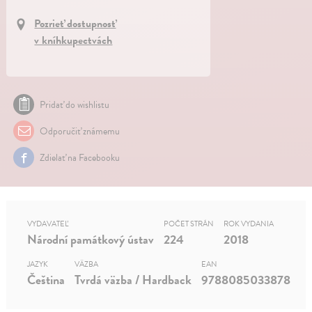
Pozrieť dostupnosť
v kníhkupectvách
Pridať do wishlistu
Odporučiť známemu
Zdielať na Facebooku
VYDAVATEĽ
POČET STRÁN
ROK VYDANIA
Národní památkový ústav
224
2018
JAZYK
VÄZBA
EAN
Čeština
Tvrdá väzba / Hardback
9788085033878