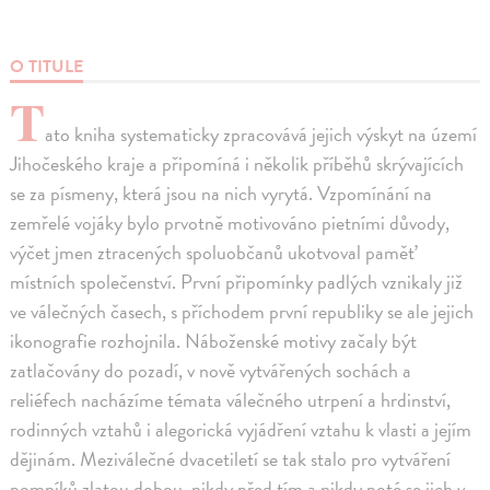
O TITULE
T
ato kniha systematicky zpracovává jejich výskyt na území
Jihočeského kraje a připomíná i několik příběhů skrývajících
se za písmeny, která jsou na nich vyrytá. Vzpomínání na
zemřelé vojáky bylo prvotně motivováno pietními důvody,
výčet jmen ztracených spoluobčanů ukotvoval paměť
místních společenství. První připomínky padlých vznikaly již
ve válečných časech, s příchodem první republiky se ale jejich
ikonografie rozhojnila. Náboženské motivy začaly být
zatlačovány do pozadí, v nově vytvářených sochách a
reliéfech nacházíme témata válečného utrpení a hrdinství,
rodinných vztahů i alegorická vyjádření vztahu k vlasti a jejím
dějinám. Meziválečné dvacetiletí se tak stalo pro vytváření
pomníků zlatou dobou, nikdy před tím a nikdy poté se jich v