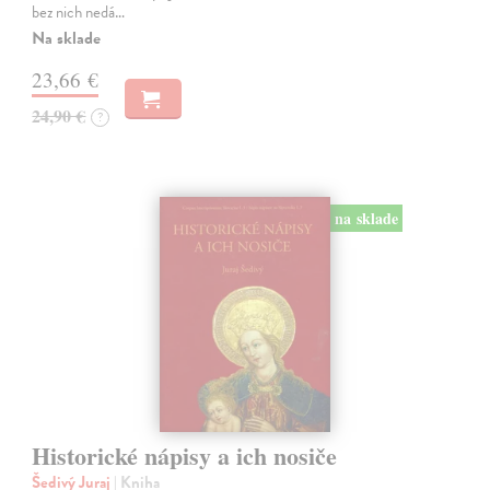
bez nich nedá…
Na sklade
23,66 €
24,90 €
?
na sklade
Historické nápisy a ich nosiče
Šedivý Juraj
| Kniha