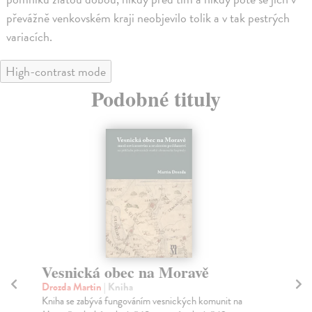
převážně venkovském kraji neobjevilo tolik a v tak pestrých
variacích.
High-contrast mode
Podobné tituly
Vesnická obec na Moravě
S
po
Drozda Martin
| Kniha
d
Kniha se zabývá fungováním vesnických komunit na