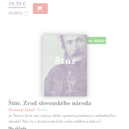
19,39 €
19,99 €
?
na sklade
Štúr. Zrod slovenského národa
Demmel József
| Kniha
Je Štúrov život viac mýtus, alebo vysnená predstava o zakladateľovi
národa? Ako to v skutočnosti bolo s eho vzťahmi a láskou?
Na sklade