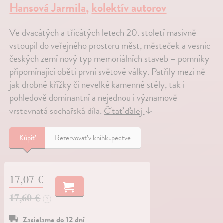
Hansová Jarmila
,
kolektív autorov
Ve dvacátých a třicátých letech 20. století masivně
vstoupil do veřejného prostoru měst, městeček a vesnic
českých zemí nový typ memoriálních staveb – pomníky
připomínající oběti první světové války. Patřily mezi ně
jak drobné křížky či nevelké kamenné stély, tak i
pohledově dominantní a nejednou i významově
vrstevnatá sochařská díla.
Čítať ďalej
↓
Kúpiť
Rezervovať v kníhkupectve
17,07 €
17,60 €
?
Zasielame do 12 dní