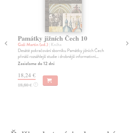
Památky jižních Čech 10
P
Gaži Martin (ed.)
| Kniha
Gaž
Desáté pokračování sborníku Památky jižních Čech
Dev
přináší rozsáhlejší studie i drobnější informativní...
při
Zasielame do 12 dní
Za
18,24 €
18
18,80 €
18
?