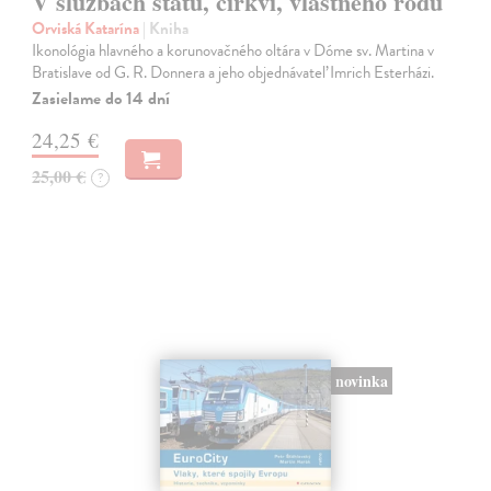
V službách štátu, cirkvi, vlastného rodu
Orviská Katarína
| Kniha
Ikonológia hlavného a korunovačného oltára v Dóme sv. Martina v
Bratislave od G. R. Donnera a jeho objednávateľ Imrich Esterházi.
Zasielame do 14 dní
24,25 €
25,00 €
?
novinka