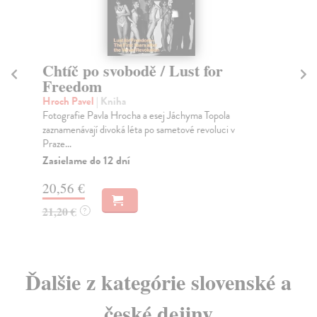
Chtíč po svobodě / Lust for
Sl
Freedom
Kos
Kni
Hroch Pavel
| Kniha
svo
Fotografie Pavla Hrocha a esej Jáchyma Topola
zaznamenávají divoká léta po sametové revoluci v
Na
Praze...
23
Zasielame do 12 dní
24
20,56 €
21,20 €
?
Ďalšie z kategórie slovenské a
české dejiny