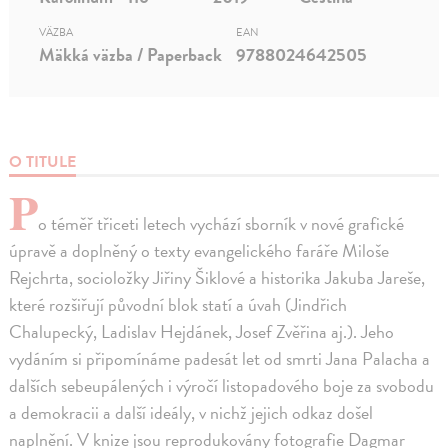
VÄZBA
EAN
Mäkká väzba / Paperback
9788024642505
O TITULE
P
o téměř třiceti letech vychází sborník v nové grafické
úpravě a doplněný o texty evangelického faráře Miloše
Rejchrta, socioložky Jiřiny Šiklové a historika Jakuba Jareše,
které rozšiřují původní blok statí a úvah (Jindřich
Chalupecký, Ladislav Hejdánek, Josef Zvěřina aj.). Jeho
vydáním si připomínáme padesát let od smrti Jana Palacha a
dalších sebeupálených i výročí listopadového boje za svobodu
a demokracii a další ideály, v nichž jejich odkaz došel
naplnění. V knize jsou reprodukovány fotografie Dagmar