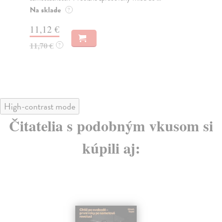
Na sklade
Na
?
11,12 €
14
11,70 €
15
?
High-contrast mode
Čitatelia s podobným vkusom si
kúpili aj: