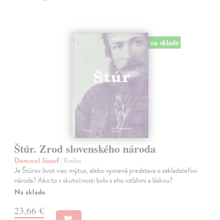
na sklade
Štúr. Zrod slovenského národa
Demmel József
| Kniha
Je Štúrov život viac mýtus, alebo vysnená predstava o zakladateľovi
národa? Ako to v skutočnosti bolo s eho vzťahmi a láskou?
Na sklade
23,66 €