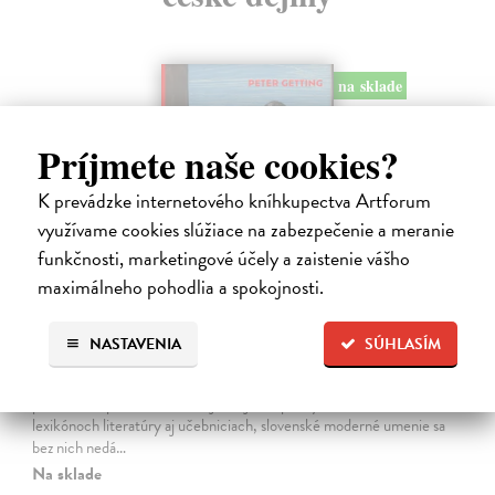
na sklade
Príjmete naše cookies?
K prevádzke internetového kníhkupectva Artforum
využívame cookies slúžiace na zabezpečenie a meranie
funkčnosti, marketingové účely a zaistenie vášho
maximálneho pohodlia a spokojnosti.
Studne mútne
NASTAVENIA
SÚHLASÍM
Getting Peter
| Kniha
Sú ikonickými postavami našej kultúry. Postavili im sochy a
pomenovali po nich ulice, majú svoje nespochybniteľné miesto v
lexikónoch literatúry aj učebniciach, slovenské moderné umenie sa
bez nich nedá…
Na sklade