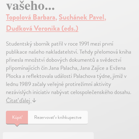
vašeho...
Topolová Barbara
,
Suchánek Pavel
,
Dudková Veronika (eds.)
Studentský sborník patřil v roce 1991 mezi první
publikace našeho nakladatelství. Tehdy přelomová kniha
přinesla množství dobových dokumentů a svědectví
připomínajících čin Jana Palacha, Jana Zajíce a Evžena
Plocka a reflektovala události Palachova týdne, jimiž v
lednu 1989 začaly veřejné protirežimní aktivity
nezávislých iniciativ nabývat celospolečenského dosahu.
Čítať ďalej
↓
Kúpiť
Rezervovať v kníhkupectve