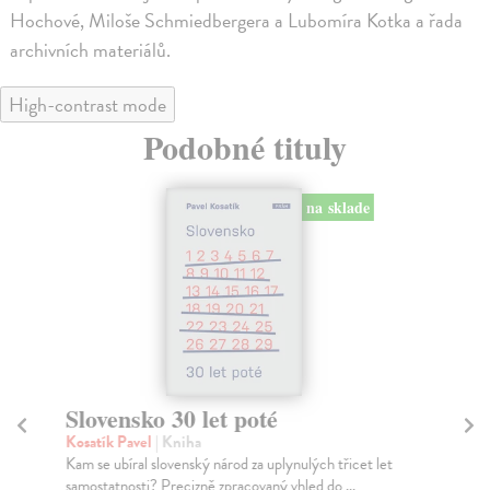
Hochové, Miloše Schmiedbergera a Lubomíra Kotka a řada
archivních materiálů.
High-contrast mode
Podobné tituly
na sklade
Slovensko 30 let poté
R
Kosatík Pavel
| Kniha
Zou
Kam se ubíral slovenský národ za uplynulých třicet let
Kol
samostatnosti? Precizně zpracovaný vhled do ...
žid