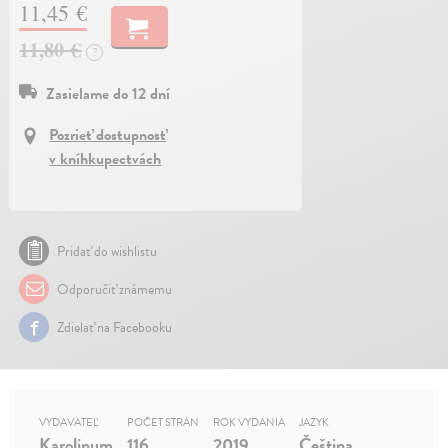
11,45 €
11,80 €
?
Zasielame do 12 dní
Pozrieť dostupnosť
v kníhkupectvách
Pridať do wishlistu
Odporučiť známemu
Zdielať na Facebooku
VYDAVATEĽ
POČET STRÁN
ROK VYDANIA
JAZYK
Karolinum
116
2019
Čeština