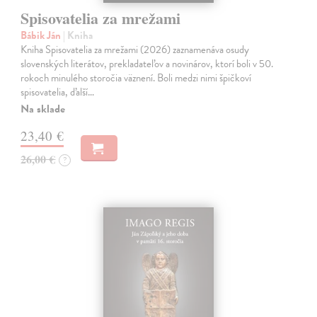
Spisovatelia za mrežami
Bábik Ján
| Kniha
Kniha Spisovatelia za mrežami (2026) zaznamenáva osudy
slovenských literátov, prekladateľov a novinárov, ktorí boli v 50.
rokoch minulého storočia väznení. Boli medzi nimi špičkoví
spisovatelia, ďalší…
Na sklade
23,40 €
26,00 €
?