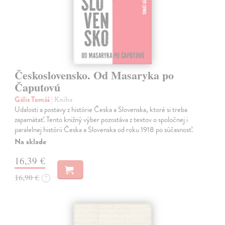
Československo. Od Masaryka po
Čaputovú
Gális Tomáš
| Kniha
Udalosti a postavy z histórie Česka a Slovenska, ktoré si treba
zapamätať. Tento knižný výber pozostáva z textov o spoločnej i
paralelnej histórii Česka a Slovenska od roku 1918 po súčasnosť.
Na sklade
16,39 €
16,90 €
?