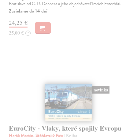
Bratislave od G. R. Donnera a jeho objednávateľ Imrich Esterházi.
Zasielame do 14 dní
24,25 €
25,00 €
?
novinka
EuroCity - Vlaky, které spojily Evropu
Harák Martin, Šťáhlavský Petr
| Kniha