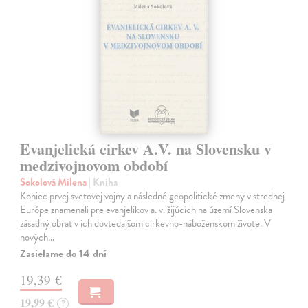
Evanjelická cirkev A.V. na Slovensku v
medzivojnovom období
Sokolová Milena
| Kniha
Koniec prvej svetovej vojny a následné geopolitické zmeny v strednej
Európe znamenali pre evanjelikov a. v. žijúcich na území Slovenska
zásadný obrat v ich dovtedajšom cirkevno-náboženskom živote. V
nových…
Zasielame do 14 dní
19,39 €
19,99 €
?