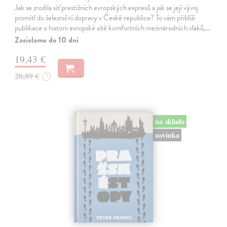
Jak se zrodila síť prestižních evropských expresů a jak se její vývoj
promítl do železniční dopravy v České republice? To vám přiblíží
publikace o historii evropské sítě komfortních mezinárodních vlaků,…
Zasielame do 10 dní
19,43 €
20,89 €
?
na sklade
novinka