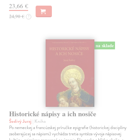
23,66 €
24,90 €
?
na sklade
Historické nápisy a ich nosiče
Šedivý Juraj
| Kniha
Po nemeckej a francúzskej príručke epigrafie (historickej disciplíny
zaoberajúcej sa nápismi) vychádza tretia syntéza vývoja nápisovej
kultúry, primárne zameraná na územie Slovenska a blízke okolie, s…