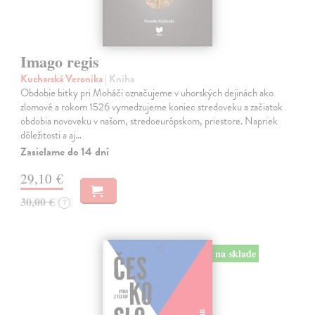
Imago regis
Kucharská Veronika
| Kniha
Obdobie bitky pri Moháči označujeme v uhorských dejinách ako
zlomové a rokom 1526 vymedzujeme koniec stredoveku a začiatok
obdobia novoveku v našom, stredoeurópskom, priestore. Napriek
dôležitosti a aj…
Zasielame do 14 dní
29,10 €
30,00 €
?
na sklade