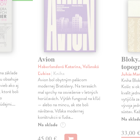
Avion
Bloky.
topogr
Haberlandová Katarína, Voľanská
na základe
Ľubica
| Kniha
Juhás Ma
u obsahuje
Avion bol obytným palácom
Kniha Blok
avieb ako aj
modernej Bratislavy. Na terasách
Košíc si o
 ktoré boli
mal sprchy na osvieženie v letných
kvalít jedn
bo
horúčavách. Výťah fungoval na kľúč
vytýčila za
 údajmi.…
— alebo na mincu, ak ste boli
vývoja jed
návšteva. Vďaka modernej
sústav. Ka
konštrukcii si ľudia…
Na sklad
Na sklade
?
33,00 
45,00 €