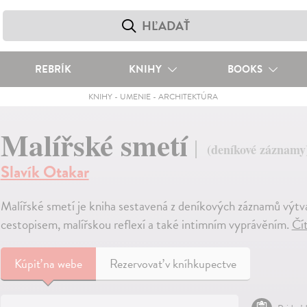
REBRÍK
KNIHY
BOOKS
KNIHY
-
UMENIE
-
ARCHITEKTÚRA
Malířské smetí
(deníkové záznamy
Slavík Otakar
Malířské smetí je kniha sestavená z deníkových záznamů výtv
cestopisem, malířskou reflexí a také intimním vyprávěním.
Čít
Kúpiť
na webe
Rezervovať v kníhkupectve