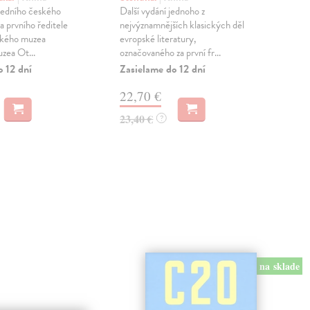
edního českého
Další vydání jednoho z
Oak
a prvního ředitele
nejvýznamnějších klasických děl
Oak
ckého muzea
evropské literatury,
jako
zea Ot...
označovaného za první fr...
konz
esej
o 12 dní
Zasielame do 12 dní
Zas
22,70 €
15
23,40 €
?
16,
na sklade