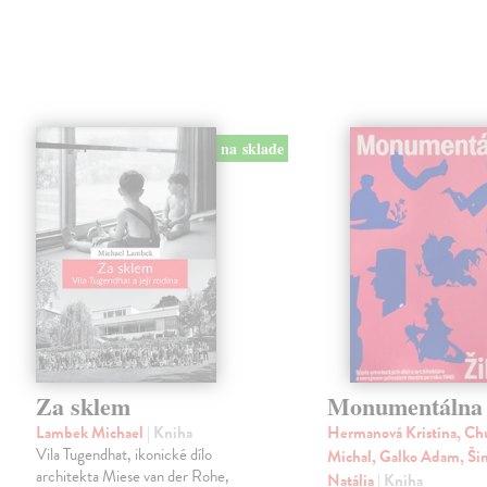
na sklade
Za sklem
Monumentálna 
Lambek Michael
| Kniha
Hermanová Kristína, Ch
Vila Tugendhat, ikonické dílo
Michal, Galko Adam, Š
architekta Miese van der Rohe,
Natália
| Kniha