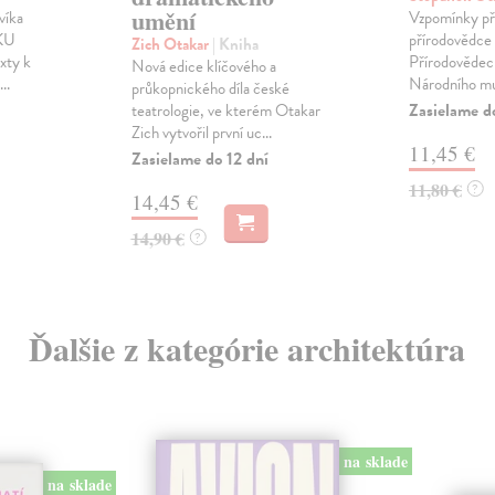
umění
víka
Vzpomínky př
KU
přírodovědce 
Zich Otakar
| Kniha
exty k
Přírodověde
Nová edice klíčového a
..
Národního mu
průkopnického díla české
Zasielame d
teatrologie, ve kterém Otakar
Zich vytvořil první uc...
11,45 €
Zasielame do 12 dní
11,80 €
?
14,45 €
14,90 €
?
Ďalšie z kategórie architektúra
na sklade
na sklade