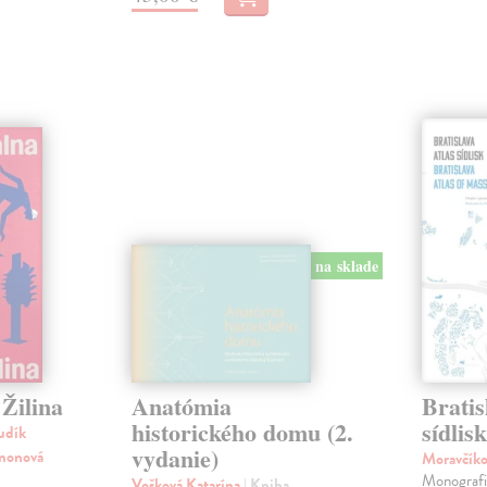
na sklade
Žilina
Anatómia
Bratis
historického domu (2.
sídlis
udík
vydanie)
imonová
Moravčík
Monografia
Vošková Katarína
| Kniha