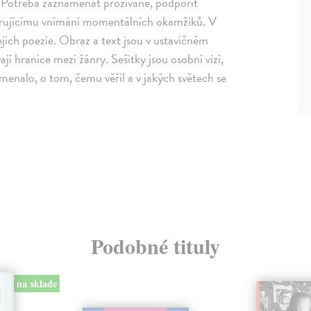
. Potřeba zaznamenat prožívané, podpořit
porujícímu vnímání momentálních okamžiků. V
jejich poezie. Obraz a text jsou v ustavičném
ají hranice mezi žánry. Sešitky jsou osobní vizí,
enalo, o tom, čemu věřil a v jakých světech se
Podobné tituly
na sklade