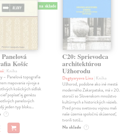
na sklade
 Panelová
C20: Sprievodca
afia Košíc
architektúrou
Užhorodu
roš
| Kniha
y – Panelová topografia
Degtyaryova Lina
| Kniha
krem mapovania vývoja a
Užhorod, podobne ako iné mestá
otlivých košických sídlisk
moderného Zakarpatska, má v 20.
 cieľ popísať aj genézu
storočí so Slovenskom množstvo
notlivých panelových
kultúrnych a historických väzieb.
ždý jeden typ bloku…
Pred prvou svetovou vojnou mali
e
naše územia spoločnú skúsenosť,
?
tvorili totiž…
€
Na sklade
?