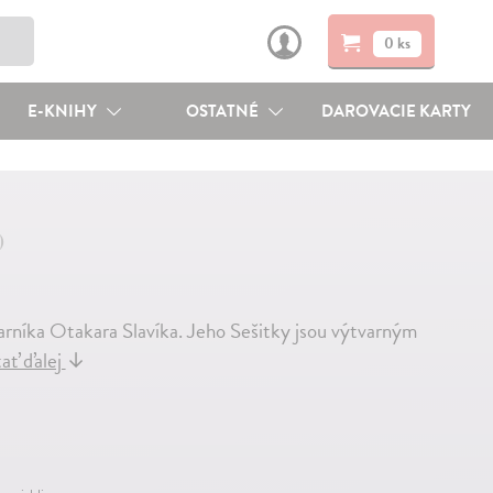
0 ks
E-KNIHY
OSTATNÉ
DAROVACIE KARTY
)
arníka Otakara Slavíka. Jeho Sešitky jsou výtvarným
ať ďalej
↓