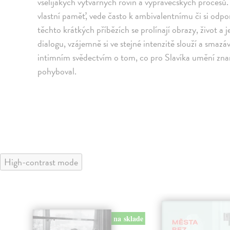
všelijakých výtvarných rovin a vypravěčských procesů
vlastní paměť, vede často k ambivalentnímu či si od
těchto krátkých příbězích se prolínají obrazy, život a 
dialogu, vzájemně si ve stejné intenzitě slouží a smazáv
intimním svědectvím o tom, co pro Slavíka umění znam
pohyboval.
High-contrast mode
na sklade