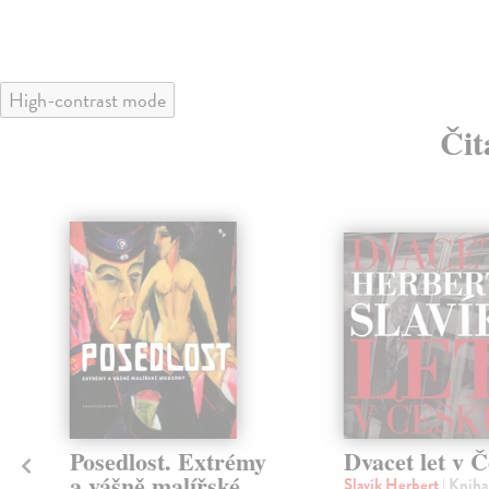
High-contrast mode
Čit
Posedlost. Extrémy
Dvacet let v 
a vášně malířské
Slavík Herbert
| Kniha