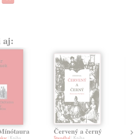
 aj:
Mínótaura
Červený a černý
Ra
po
akar
| Kniha
Stendhal
| Kniha