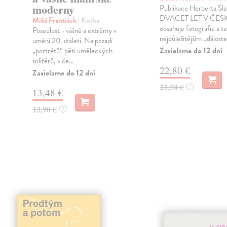
moderny
Publikace Herberta Sla
DVACET LET V ČES
Mikš František
| Kniha
obsahuje fotografie a t
Posedlost - vášně a extrémy v
nejdůležitějším událoste.
umění 20. století. Na pozadí
Zasielame do 12 dní
„portrétů“ pěti uměleckých
solitérů, v če...
22,80 €
Zasielame do 12 dní
23,50 €
?
13,48 €
13,90 €
?