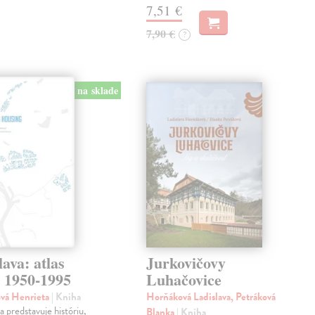
7,51 €
7,90 €
?
na sklade
lava: atlas
Jurkovičovy
k 1950-1995
Luhačovice
ová Henrieta
| Kniha
Horňáková Ladislava, Petráková
 predstavuje históriu,
Blanka
| Kniha