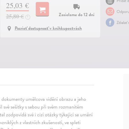
Pridať d
25,03 €
Odporu
Zasielame do 12 dní
25,80 €
?
Zdielať
Pozrieť dostupnosť v kníhkupectvách
jako dokumenty umělcova vidění obrazu a jeho
osil své sešitky s sebou při svém rozmanitém
el zodpovídá své i cizí otázky týkající se umění
vzniklých z vlastních zkušeností, ve spleti