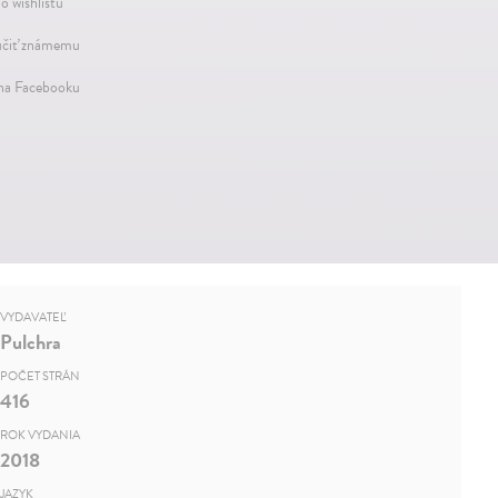
o wishlistu
čiť známemu
 na Facebooku
VYDAVATEĽ
Pulchra
POČET STRÁN
416
ROK VYDANIA
2018
JAZYK