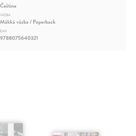
Čeština
VÄZBA
Mäkká väzba / Paperback
EAN
9788075640321