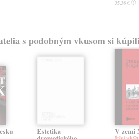
35,38 €
?
atelia s podobným vkusom si kúpili
Česku
Estetika
V zemi 
dramatického
Štěpánek Ot