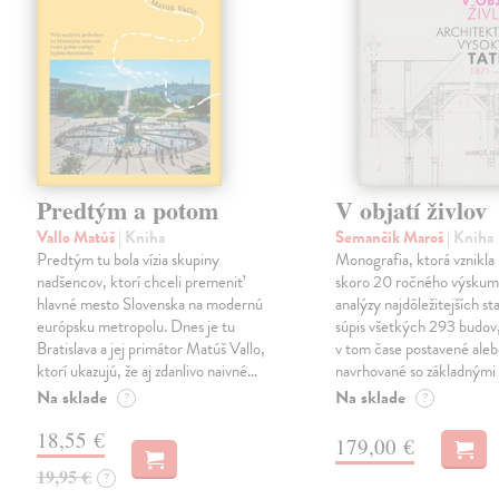
Predtým a potom
V objatí živlov
Vallo Matúš
| Kniha
Semančík Maroš
| Kniha
Predtým tu bola vízia skupiny
Monografia, ktorá vznikla 
nadšencov, ktorí chceli premeniť
skoro 20 ročného výskum
hlavné mesto Slovenska na modernú
analýzy najdôležitejších st
európsku metropolu. Dnes je tu
súpis všetkých 293 budov,
Bratislava a jej primátor Matúš Vallo,
v tom čase postavené ale
ktorí ukazujú, že aj zdanlivo naivné…
navrhované so základnými
Na sklade
Na sklade
?
?
18,55 €
179,00 €
19,95 €
?