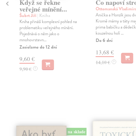
Když se řekne
Co napoví str
veřejné mínění...
Ottomanská Vladimír
Anička a Honzík jsou dv
Šubrt Jiří
| Kniha
Kromě mámy a táty maj
Kniha přináší komplexní pohled na
prima babičku a dědečk
problematiku veřejného mínění.
kouzelnou holí ...
Pojednává o něm jako o
mnohovrstevn...
Do 6 dní
Zasielame do 12 dní
13,68 €
9,60 €
14,10 €
?
9,90 €
?
na sklade