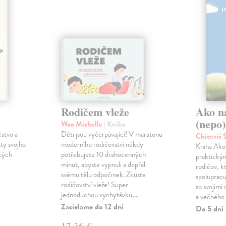
Rodičem vleže
Ako n
(nepo)
Woo Michelle
| Kniha
čstvo a
Děti jsou vyčerpávající! V maratonu
Chicevič
ty svojho
moderního rodičovství někdy
Kniha Ako 
ckých
potřebujete 10 drahocenných
praktický
minut, abyste vypnuli a dopřáli
rodičov, k
svému tělu odpočinek. Zkuste
spoluprac
rodičovství vleže! Super
so svojimi
jednoduchou vychytávku,…
a večného
Zasielame do 12 dní
Do 5 dní
17,36 €