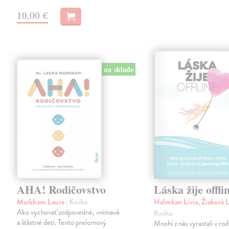
10,00 €
na sklade
AHA! Rodičovstvo
Láska žije offli
Markham Laura
| Kniha
Halmkan Lívia, Žiaková 
Ako vychovať zodpovedné, vnímavé
Kniha
a šťastné deti. Tento prelomový
Mnohí z nás vyrastali v ro