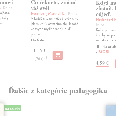
omoví
Co řeknete, změní
Když mů
váš svět
zůstaň.
a
| Kniha
odjeď.
ojčata.
Rosenberg Marshall B.
| Kniha
í taky
V každé situaci může člověk tím,
Flatlandová 
a s
jak mluví (k ostatním, ale i k sobě
kniha
ve svých myšlenkách), buď
Kniha poukazuj
podpo...
kde byl už pře
Do 6 dní
sociální smír, 
Na stia
11,35 €
a
MOBI
11,70 €
?
4,59 €
Ďalšie z kategórie pedagogika
na sklade