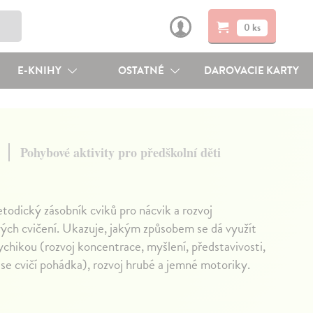
0 ks
E-KNIHY
OSTATNÉ
DAROVACIE KARTY
a
Pohybové aktivity pro předškolní děti
odický zásobník cviků pro nácvik a rozvoj
ch cvičení. Ukazuje, jakým způsobem se dá využít
ychikou (rozvoj koncentrace, myšlení, představivosti,
 se cvičí pohádka), rozvoj hrubé a jemné motoriky.