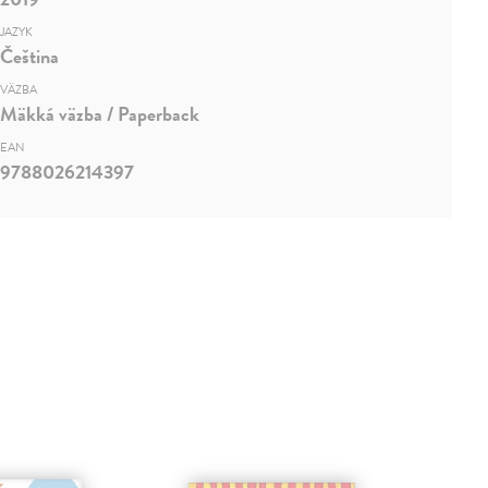
JAZYK
Čeština
VÄZBA
Mäkká väzba / Paperback
EAN
9788026214397