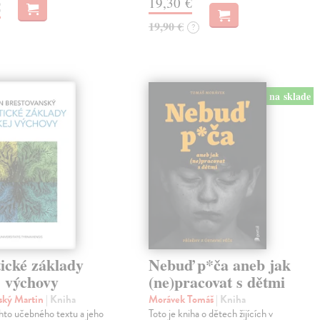
19,30 €
€
19,90 €
?
na sklade
ické základy
Nebuď p*ča aneb jak
j výchovy
(ne)pracovat s dětmi
ský Martin
| Kniha
Morávek Tomáš
| Kniha
hto učebného textu a jeho
Toto je kniha o dětech žijících v