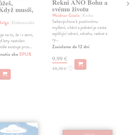
Řekni ANO Bohu a
Kd
žeš,
svému životu
ro
 Když musíš,
Weidner Gisela
| Kniha
Ott
Sebevýchova k pozitivnímu
Cvi
Helga
| Elektronická
myšlení, cítění a jednání je cesta
zní 
zajišťující zdraví, odvahu, radost a
ve k
e na to, že i v zemi,
ry...
pohy
d lety nastolen
Zasielame do 12 dní
Do 
stále existuje pros...
hnutie ako
EPUB
9,99 €
9,
10,30 €
10,
?