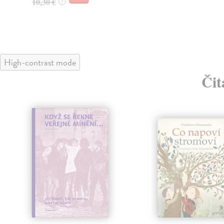
10,30 €
?
High-contrast mode
Čit