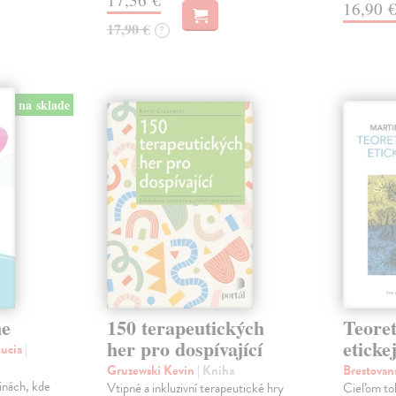
16,90 
17,90 €
?
na sklade
ne
150 terapeutických
Teoret
her pro dospívající
eticke
Lucia
|
Gruzewski Kevin
| Kniha
Brestovan
dinách, kde
Vtipné a inkluzivní terapeutické hry
Cieľom to