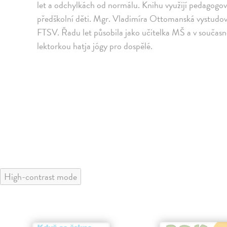
let a odchylkách od normálu. Knihu využijí pedagogov
předškolní děti. Mgr. Vladimíra Ottomanská vystudova
FTSV. Řadu let působila jako učitelka MŠ a v součas
lektorkou hatja jógy pro dospělé.
High-contrast mode