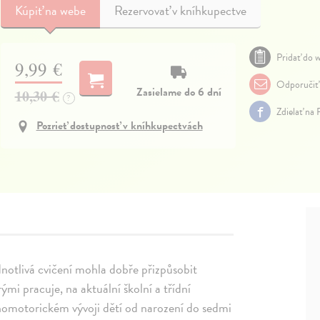
Kúpiť
na webe
Rezervovať v kníhkupectve
Pridať do w
9,99 €
Odporučiť
Zasielame do 6 dní
10,30 €
?
Zdielať na
Pozrieť dostupnosť v kníhkupectvách
dnotlivá cvičení mohla dobře přizpůsobit
i pracuje, na aktuální školní a třídní
chomotorickém vývoji dětí od narození do sedmi