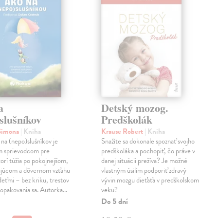
a
Detský mozog.
slušníkov
Predškolák
 Simona
| Kniha
Krause Robert
| Kniha
na (nepo)slušníkov je
Snažíte sa dokonale spoznať svojho
m sprievodcom pre
predškoláka a pochopiť, čo práve v
torí túžia po pokojnejšom,
danej situácii prežíva? Je možné
ujúcom a dôvernom vzťahu
vlastným úsilím podporiť zdravý
 deťmi – bez kriku, trestov
vývin mozgu dieťaťa v predškolskom
 opakovania sa. Autorka…
veku?
Do 5 dní