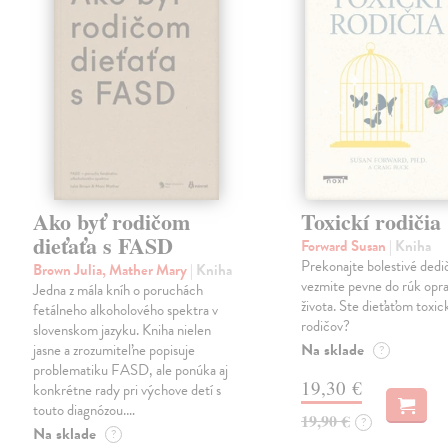
Ako byť rodičom
Toxickí rodičia
dieťaťa s FASD
Forward Susan
| Kniha
Prekonajte bolestivé dedi
Brown Julia, Mather Mary
| Kniha
vezmite pevne do rúk opra
Jedna z mála kníh o poruchách
života. Ste dieťaťom toxi
fetálneho alkoholového spektra v
rodičov?
slovenskom jazyku. Kniha nielen
Na sklade
jasne a zrozumiteľne popisuje
?
problematiku FASD, ale ponúka aj
19,30 €
konkrétne rady pri výchove detí s
touto diagnózou.…
19,90 €
?
Na sklade
?