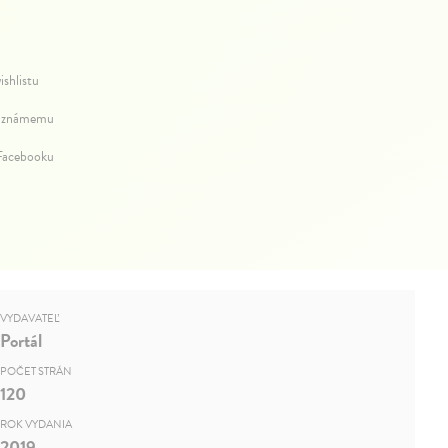
ishlistu
 známemu
 Facebooku
VYDAVATEĽ
Portál
POČET STRÁN
120
ROK VYDANIA
2019