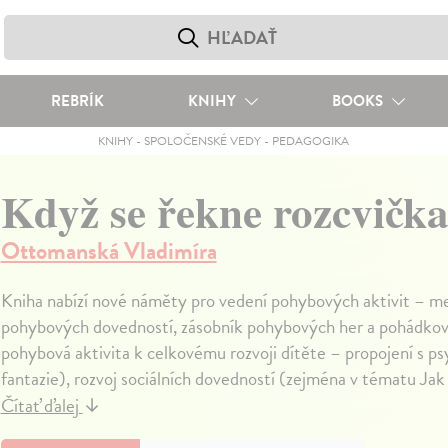
REBRÍK
KNIHY
BOOKS
KNIHY
-
SPOLOČENSKÉ VEDY
-
PEDAGOGIKA
Když se řekne rozcvičk
Ottomanská Vladimíra
Kniha nabízí nové náměty pro vedení pohybových aktivit – met
pohybových dovedností, zásobník pohybových her a pohádkový
pohybová aktivita k celkovému rozvoji dítěte – propojení s ps
fantazie), rozvoj sociálních dovedností (zejména v tématu Jak
Čítať ďalej
↓