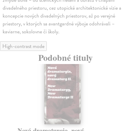
divadelného priestoru, cez utopické architektonické vízie a
koncepcie nových divadelných priestorov, až po verejné
priestory, v ktorých sa avantgardné výboje odohrávali –
kaviarne, sokolovne či školy.
High-contrast mode
Podobné tituly
A Century of Theatre
N