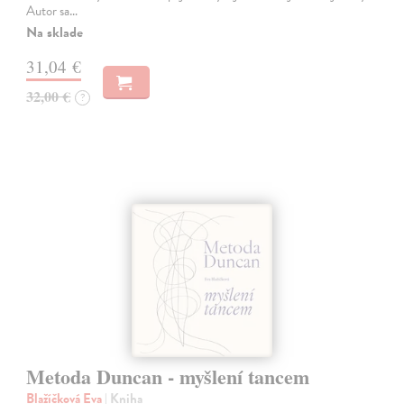
Autor sa…
Na sklade
31,04 €
32,00 €
?
Metoda Duncan - myšlení tancem
Blažíčková Eva
| Kniha