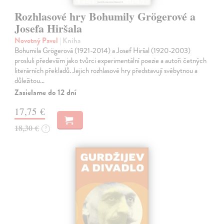
Rozhlasové hry Bohumily Grögerové a
Josefa Hiršala
Novotný Pavel
| Kniha
Bohumila Grögerová (1921-2014) a Josef Hiršal (1920-2003)
prosluli především jako tvůrci experimentální poezie a autoři četných
literárních překladů. Jejich rozhlasové hry představují svébytnou a
důležitou…
Zasielame do 12 dní
17,75 €
18,30 €
?