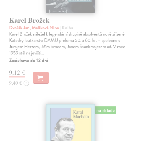
Karel Brožek
Dvořák Jan, Malíková Nina
| Kniha
Karel Brožek náležel k legendární skupině absolventů nově zřízené
Katedry loutkářství DAMU přelomu 50. a 60. let – společně s
Jurajem Herzem, Jiřím Srncem, Janem Švankmajerem ad. V roce
1959 stál na jevišti…
Zasielame do 12 dní
9,12 €
9,40 €
?
na sklade