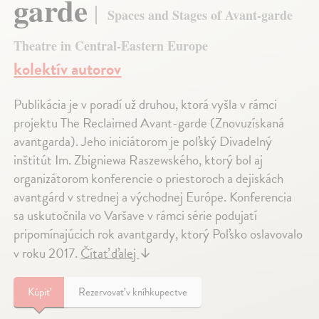
garde
Spaces and Stages of Avant-garde
Theatre in Central-Eastern Europe
kolektív autorov
Publikácia je v poradí už druhou, ktorá vyšla v rámci
projektu The Reclaimed Avant-garde (Znovuzískaná
avantgarda). Jeho iniciátorom je poľský Divadelný
inštitút Im. Zbigniewa Raszewského, ktorý bol aj
organizátorom konferencie o priestoroch a dejiskách
avantgárd v strednej a východnej Európe. Konferencia
sa uskutočnila vo Varšave v rámci série podujatí
pripomínajúcich rok avantgardy, ktorý Poľsko oslavovalo
v roku 2017.
Čítať ďalej
↓
Kúpiť
Rezervovať v kníhkupectve