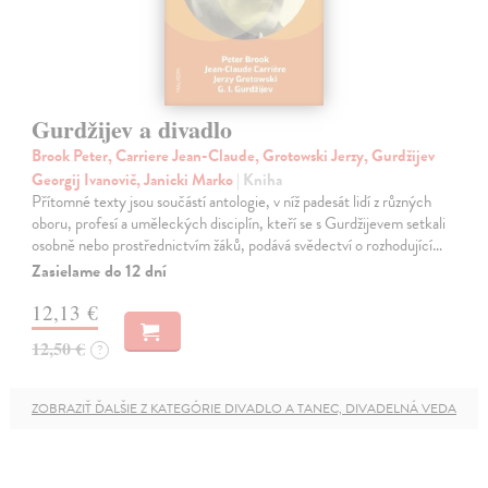
Gurdžijev a divadlo
Brook Peter, Carriere Jean-Claude, Grotowski Jerzy, Gurdžijev
Georgij Ivanovič, Janicki Marko
| Kniha
Přítomné texty jsou součástí antologie, v níž padesát lidí z různých
oboru, profesí a uměleckých disciplín, kteří se s Gurdžijevem setkali
osobně nebo prostřednictvím žáků, podává svědectví o rozhodující…
Zasielame do 12 dní
12,13 €
12,50 €
?
ZOBRAZIŤ ĎALŠIE Z KATEGÓRIE DIVADLO A TANEC, DIVADELNÁ VEDA