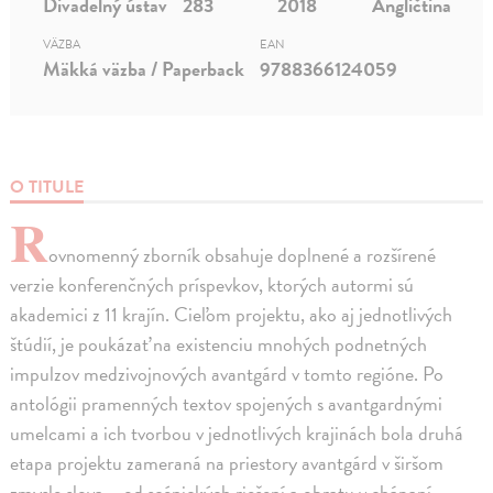
Divadelný ústav
283
2018
Angličtina
VÄZBA
EAN
Mäkká väzba / Paperback
9788366124059
O TITULE
R
ovnomenný zborník obsahuje doplnené a rozšírené
verzie konferenčných príspevkov, ktorých autormi sú
akademici z 11 krajín. Cieľom projektu, ako aj jednotlivých
štúdií, je poukázať na existenciu mnohých podnetných
impulzov medzivojnových avantgárd v tomto regióne. Po
antológii pramenných textov spojených s avantgardnými
umelcami a ich tvorbou v jednotlivých krajinách bola druhá
etapa projektu zameraná na priestory avantgárd v širšom
zmysle slova – od scénických riešení a obratu v chápaní