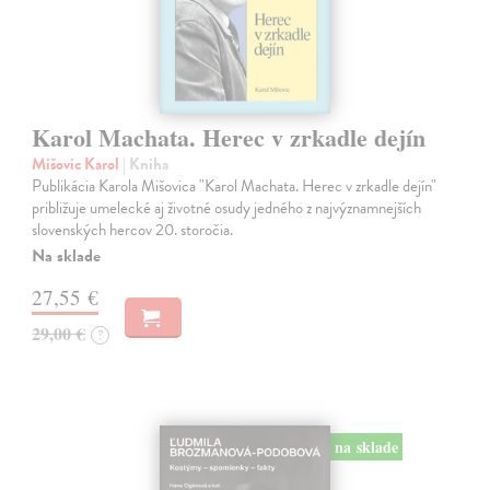
Karol Machata. Herec v zrkadle dejín
Mišovic Karol
| Kniha
Publikácia Karola Mišovica "Karol Machata. Herec v zrkadle dejín"
približuje umelecké aj životné osudy jedného z najvýznamnejších
slovenských hercov 20. storočia.
Na sklade
27,55 €
29,00 €
?
na sklade