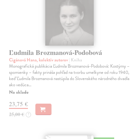
Ľudmila Brozmanová-Podobová
Cigánová Hana, kolektív autorov
| Kniha
Monografická publikácia Ľudmila Brozmanová-Podobová: Kostýmy –
spomienky – fakty prináša pohľad na tvorbu umelkyne od roku 1940,
keď Ľudmila Brozmanová nastúpila do Slovenského národného divadla
ako vedúca…
Na sklade
23,75 €
25,00 €
?