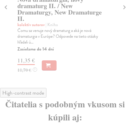
kolektív autorov
| Kniha
kol
A catalogue issued for the occasion of the exhibition A
Vyc
Century of Theatre - Traces and Stances held...
fes
Zasielame do 14 dní
Na
9,70 €
17
10,00 €
18
?
High-contrast mode
Čitatelia s podobným vkusom si
kúpili aj: