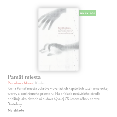
na sklade
Pamät miesta
Piatriková Mária
| Kniha
Kniha Pamäť miesta odkrýva v dvanástich kapitolách vzťah umeleckej
tvorby a konkrétneho priestoru. Na príklade nezávislého divadla
približuje ako historická budova bývalej ZŠ Jesenského v centre
Bratislavy…
Na sklade