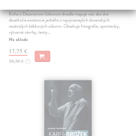
Dezorzovo lútkové divadlo
Dezorz Gejza
| Kniha
Kniha o Dezorzovom lútkovom divadle mapuje viac ako dve
desaťročia existencie jedného z najvýraznejších slovenských
nezávislých bábkových súborov. Obsahuje fotografie, spomienky,
výtvarné návrhy, texty…
Na sklade
17,75 €
18,30 €
?