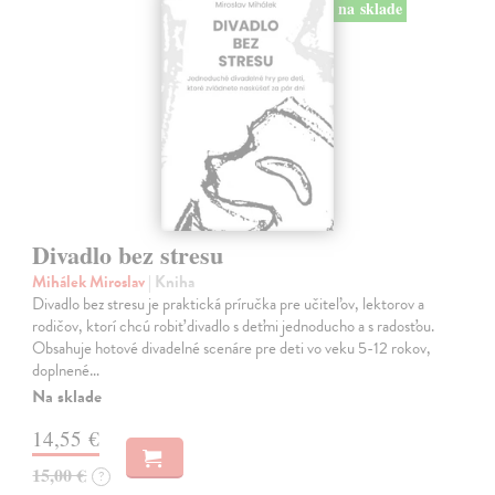
na sklade
Divadlo bez stresu
Mihálek Miroslav
| Kniha
Divadlo bez stresu je praktická príručka pre učiteľov, lektorov a
rodičov, ktorí chcú robiť divadlo s deťmi jednoducho a s radosťou.
Obsahuje hotové divadelné scenáre pre deti vo veku 5-12 rokov,
doplnené…
Na sklade
14,55 €
15,00 €
?