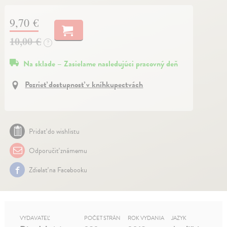
9,70 €
10,00 €
?
Na sklade – Zasielame nasledujúci pracovný deň
Pozrieť dostupnosť v kníhkupectvách
Pridať do wishlistu
Odporučiť známemu
Zdielať na Facebooku
VYDAVATEĽ
POČET STRÁN
ROK VYDANIA
JAZYK