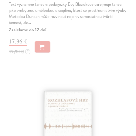
Text významné taneční pedagožky Evy Blažíčkové ozřejmuje tanec
jako svébytnou uměleckou disciplínu, která se prostřednictvím výuky
Metodou Duncan může rozvinout nejen v samostatnou tvůrčí
činnost, ale…
Zasielame do 12 dní
17,36 €
17,90 €
?