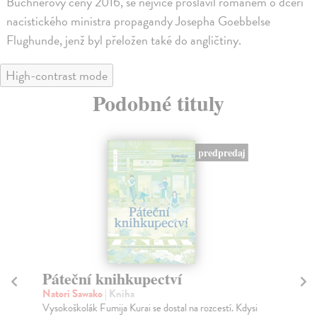
Büchnerovy ceny 2016, se nejvíce proslavil románem o dceři
nacistického ministra propagandy Josepha Goebbelse
Flughunde, jenž byl přeložen také do angličtiny.
High-contrast mode
Podobné tituly
predpredaj
Páteční knihkupectví
Št
Natori Sawako
| Kniha
Se
Vysokoškolák Fumija Kurai se dostal na rozcestí. Kdysi
Hře