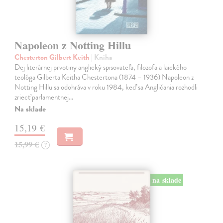
Napoleon z Notting Hillu
Chesterton Gilbert Keith
| Kniha
Dej literárnej prvotiny anglický spisovateľa, filozofa a laického
teológa Gilberta Keitha Chestertona (1874 – 1936) Napoleon z
Notting Hillu sa odohráva v roku 1984, keď sa Angličania rozhodli
zriecť parlamentnej…
Na sklade
15,19 €
15,99 €
?
na sklade