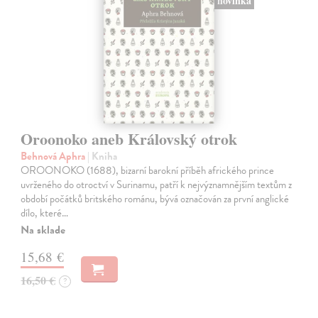
novinka
Oroonoko aneb Královský otrok
Behnová Aphra
| Kniha
OROONOKO (1688), bizarní barokní příběh afrického prince
uvrženého do otroctví v Surinamu, patří k nejvýznamnějším textům z
období počátků britského románu, bývá označován za první anglické
dílo, které…
Na sklade
15,68 €
16,50 €
?