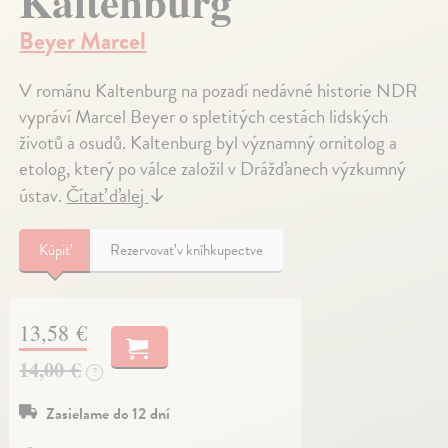
Kaltenburg
Beyer Marcel
V románu Kaltenburg na pozadí nedávné historie NDR
vypráví Marcel Beyer o spletitých cestách lidských
životů a osudů. Kaltenburg byl významný ornitolog a
etolog, který po válce založil v Drážďanech výzkumný
ústav.
Čítať ďalej
↓
Kúpiť
Rezervovať v kníhkupectve
13,58 €
14,00 €
?
Zasielame do 12 dní