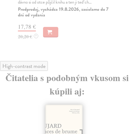
dávno si od otce půjčil knihu a ten ji teď ch...
net
bydl
Predpredaj, vychádza 19.8.2026, zasielame do 7
dní od vydania
Na
17,78 €
22
20,20 €
23
?
High-contrast mode
Čitatelia s podobným vkusom si
kúpili aj: