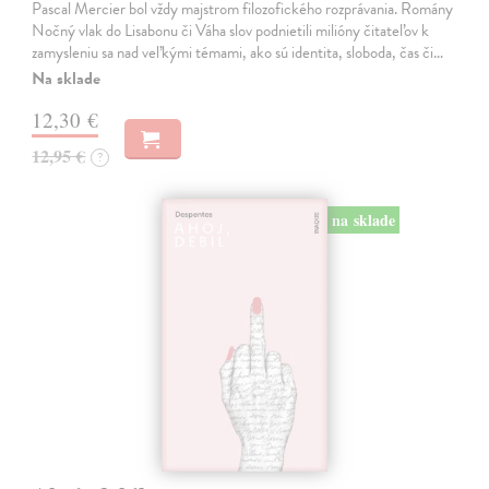
Pascal Mercier bol vždy majstrom filozofického rozprávania. Romány
Nočný vlak do Lisabonu či Váha slov podnietili milióny čitateľov k
zamysleniu sa nad veľkými témami, ako sú identita, sloboda, čas či…
Na sklade
12,30 €
12,95 €
?
na sklade