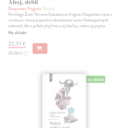
Ahoj, debil
Despentes Virginie
| Kniha
Po trilógii Život Vernona Subutexa sa Virginie Despentes vracia s
románom, ktorý pripomína ultrasúčasnú verziu Nebezpečných
známostí. Ide o príbeh plný hnevu aj útechy, vzdoru aj prijatia.
Na sklade
22,33 €
23,50 €
?
na sklade