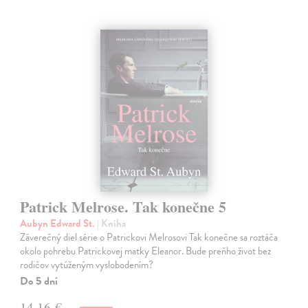
Patrick Melrose. Tak konečne 5
Aubyn Edward St.
| Kniha
Záverečný diel série o Patrickovi Melrosovi Tak konečne sa roztáča
okolo pohrebu Patrickovej matky Eleanor. Bude preňho život bez
rodičov vytúženým vyslobodením?
Do 5 dní
14,16 €