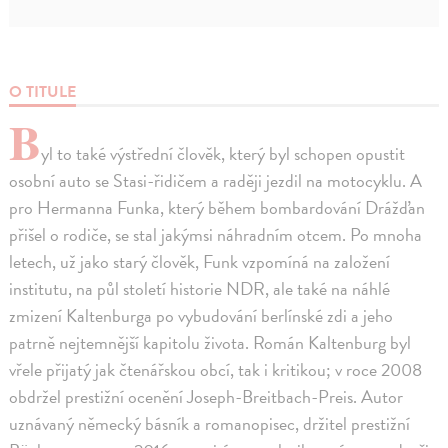
O TITULE
B
yl to také výstřední člověk, který byl schopen opustit
osobní auto se Stasi-řidičem a raději jezdil na motocyklu. A
pro Hermanna Funka, který během bombardování Drážďan
přišel o rodiče, se stal jakýmsi náhradním otcem. Po mnoha
letech, už jako starý člověk, Funk vzpomíná na založení
institutu, na půl století historie NDR, ale také na náhlé
zmizení Kaltenburga po vybudování berlínské zdi a jeho
patrně nejtemnější kapitolu života. Román Kaltenburg byl
vřele přijatý jak čtenářskou obcí, tak i kritikou; v roce 2008
obdržel prestižní ocenění Joseph-Breitbach-Preis. Autor
uznávaný německý básník a romanopisec, držitel prestižní