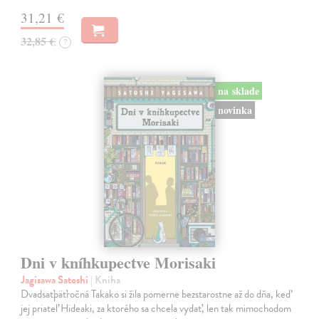
31,21 €
32,85 €
?
na sklade
novinka
Dni v kníhkupectve Morisaki
Jagisawa Satoshi
| Kniha
Dvadsaťpäťročná Takako si žila pomerne bezstarostne až do dňa, keď
jej priateľ Hideaki, za ktorého sa chcela vydať, len tak mimochodom