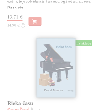
oznámi, že ju podvádza a žení sa s inou. Jej život sa zrazu rúca.
Na sklade
13,71 €
14,90 €
?
na sklade
Rieka času
Mercier Pascal
| Kniha