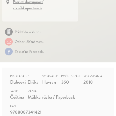
Pozrieť dostupnosť
v kníhkupectvách
Pridať do wishlistu
Odporučiť známemu
Zdielať na Facebooku
PREKLADATEĽ
VYDAVATEĽ
POČET STRÁN
ROK VYDANIA
Dubcová Eliška
Havran
360
2018
JAZYK
VÄZBA
Čeština
Mäkká väzba / Paperback
EAN
9788087341421