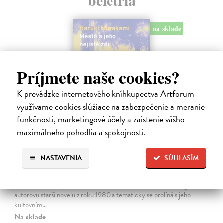
na sklade
Príjmete naše cookies?
K prevádzke internetového kníhkupectva Artforum
využívame cookies slúžiace na zabezpečenie a meranie
funkčnosti, marketingové účely a zaistenie vášho
maximálneho pohodlia a spokojnosti.
Město a jeho nejisté zdi
NASTAVENIA
SÚHLASÍM
Murakami Haruki
| Kniha
Ty jsi to byla, kdo mi vyprávěl o tom městě. Město a jeho nejisté zdi –
dlouho očekávaný román Harukiho Murakamiho volně navazuje na
autorovu starší novelu z roku 1980 a tematicky se prolíná s jeho
kultovním…
Na sklade