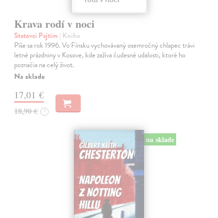
Krava rodí v noci
Statovci Pajtim
| Kniha
Píše sa rok 1996. Vo Fínsku vychovávaný osemročný chlapec trávi
letné prázdniny v Kosove, kde zažíva čudesné udalosti, ktoré ho
poznačia na celý život.
Na sklade
17,01 €
18,90 €
?
na sklade