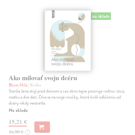
na sklade
Ako milovať svoju dcéru
Blum Hila
| Kniha
Staršia žena stojí pred domom a cez okno tajne pozoruje rodinu: otca,
matku a dve deti. Díva sa na svoje vnučky, ktoré kvôli odlúčeniu od
dcéry nikdy nestretla.
Na sklade
15,21 €
16,90 €
?