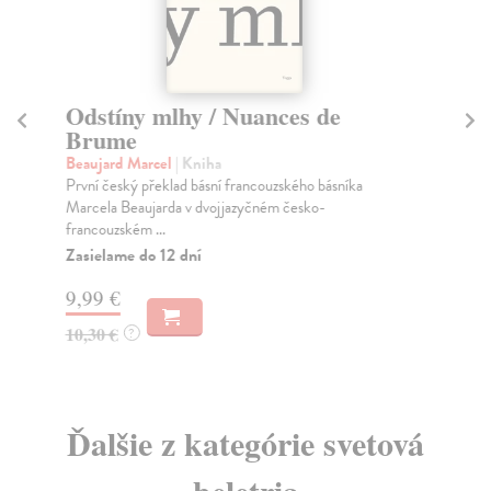
Odstíny mlhy / Nuances de
Lá
Brume
Va
Lás
Beaujard Marcel
| Kniha
živ
První český překlad básní francouzského básníka
Marcela Beaujarda v dvojjazyčném česko-
Za
francouzském ...
14
Zasielame do 12 dní
15
9,99 €
10,30 €
?
Ďalšie z kategórie svetová
beletria