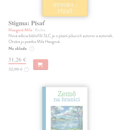
Stigma: Písať
Haugová Mila
| Kniha
Nová edícia bibliofílií SLC je o písaní píšucich autorov a autoriek.
Otvára ju poetka Mila Haugová.
Na sklade
?
31,26 €
32,90 €
?