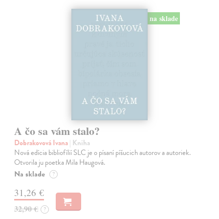
na sklade
A čo sa vám stalo?
Dobrakovová Ivana
| Kniha
Nová edícia bibliofílií SLC je o písaní píšucich autorov a autoriek.
Otvorila ju poetka Mila Haugová.
Na sklade
?
31,26 €
32,90 €
?