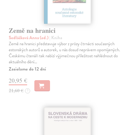
Země na hranici
Sedláčková Anna (ed.)
| Kniha
Země na hranici představuje výbor z prózy čtrnácti současných
estonských autorů a autorek, u nás dosud neprávem opomíjených.
Českému čtenáři tak nabízí výjimečnou příležitost nahlédnout do
aktuálního dění…
Zasielame do 12 dní
20,95 €
21,60 €
?