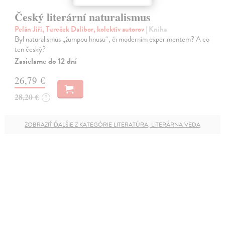
Český literární naturalismus
Pelán Jiří, Tureček Dalibor, kolektív autorov
| Kniha
Byl naturalismus „žumpou hnusu“, či moderním experimentem? A co
ten český?
Zasielame do 12 dní
26,79 €
28,20 €
?
ZOBRAZIŤ ĎALŠIE Z KATEGÓRIE LITERATÚRA, LITERÁRNA VEDA