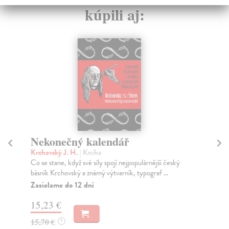
kúpili aj:
Nekonečný kalendář
N
Krchovský J. H.
| Kniha
Ful
Co se stane, když své síly spojí nejpopulárnější český
Peg
básník Krchovský a známý výtvarník, typograf ...
Lon
Zasielame do 12 dní
Za
15,23 €
13
15,70 €
14
?