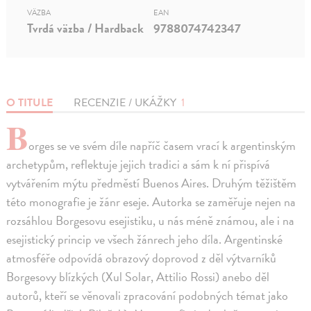
VÄZBA
EAN
Tvrdá väzba / Hardback
9788074742347
O TITULE
RECENZIE / UKÁŽKY
1
B
orges se ve svém díle napříč časem vrací k argentinským
archetypům, reflektuje jejich tradici a sám k ní přispívá
vytvářením mýtu předměstí Buenos Aires. Druhým těžištěm
této monografie je žánr eseje. Autorka se zaměřuje nejen na
rozsáhlou Borgesovu esejistiku, u nás méně známou, ale i na
esejistický princip ve všech žánrech jeho díla. Argentinské
atmosféře odpovídá obrazový doprovod z děl výtvarníků
Borgesovy blízkých (Xul Solar, Attilio Rossi) anebo děl
autorů, kteří se věnovali zpracování podobných témat jako