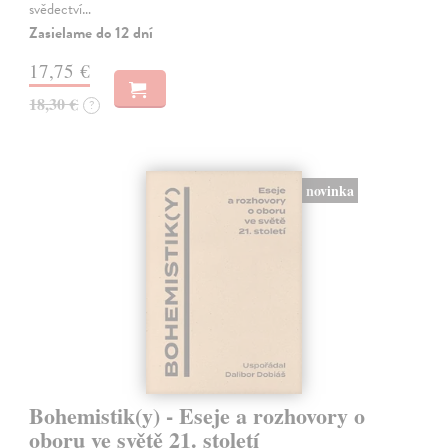
svědectví…
Zasielame do 12 dní
17,75 €
18,30 €
?
novinka
Bohemistik(y) - Eseje a rozhovory o
oboru ve světě 21. století