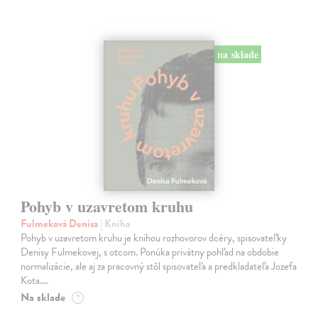
na sklade
Pohyb v uzavretom kruhu
Fulmeková Denisa
| Kniha
Pohyb v uzavretom kruhu je knihou rozhovorov dcéry, spisovateľky
Denisy Fulmekovej, s otcom. Ponúka privátny pohľad na obdobie
normalizácie, ale aj za pracovný stôl spisovateľa a predkladateľa Jozefa
Kota.…
Na sklade
?