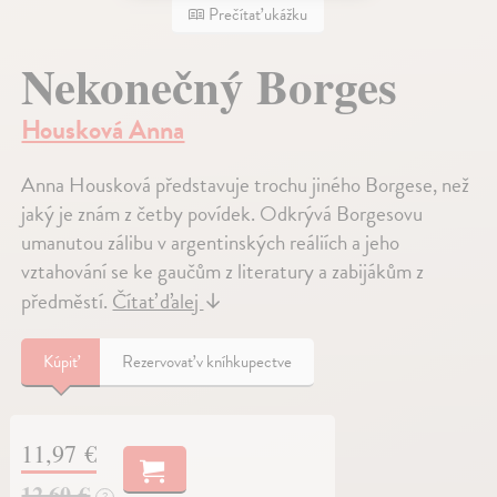
Prečítať ukážku
Nekonečný Borges
Housková Anna
Anna Housková představuje trochu jiného Borgese, než
jaký je znám z četby povídek. Odkrývá Borgesovu
umanutou zálibu v argentinských reáliích a jeho
vztahování se ke gaučům z literatury a zabijákům z
předměstí.
Čítať ďalej
↓
Kúpiť
Rezervovať v kníhkupectve
11,97 €
12,60 €
?