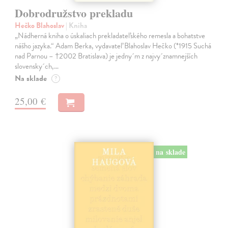
Dobrodružstvo prekladu
Hečko Blahoslav
| Kniha
„Nádherná kniha o úskaliach prekladateľského remesla a bohatstve
nášho jazyka.“ Adam Berka, vydavateľ Blahoslav Hečko (*1915 Suchá
nad Parnou – †2002 Bratislava) je jedny´m z najvy´znamnejších
slovensky´ch,…
Na sklade
?
25,00 €
na sklade