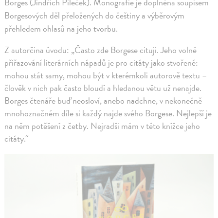
Borges (Jindřich Pileček). Monografie je doplněna soupisem
Borgesových děl přeložených do češtiny a výběrovým
přehledem ohlasů na jeho tvorbu.
Z autorčina úvodu: „Často zde Borgese cituji. Jeho volné
přiřazování literárních nápadů je pro citáty jako stvořené:
mohou stát samy, mohou být v kterémkoli autorově textu –
člověk v nich pak často bloudí a hledanou větu už nenajde.
Borges čtenáře buď neosloví, anebo nadchne, v nekonečně
mnohoznačném díle si každý najde svého Borgese. Nejlepší je
na něm potěšení z četby. Nejradši mám v této knížce jeho
citáty.“