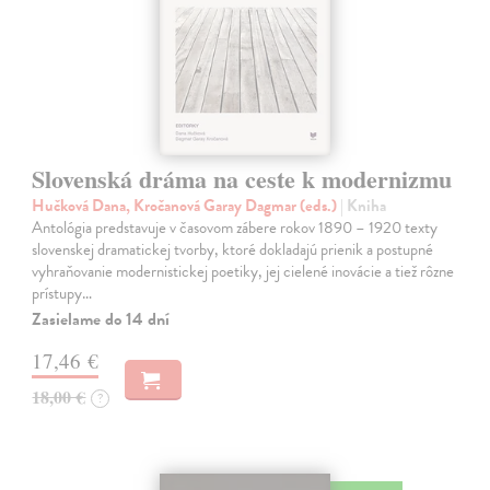
Slovenská dráma na ceste k modernizmu
Hučková Dana, Kročanová Garay Dagmar (eds.)
| Kniha
Antológia predstavuje v časovom zábere rokov 1890 – 1920 texty
slovenskej dramatickej tvorby, ktoré dokladajú prienik a postupné
vyhraňovanie modernistickej poetiky, jej cielené inovácie a tiež rôzne
prístupy…
Zasielame do 14 dní
17,46 €
18,00 €
?