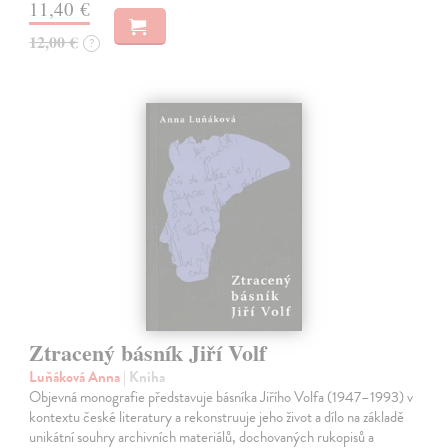
11,40 €
12,00 €
?
Ztracený básník Jiří Volf
Luňáková Anna
| Kniha
Objevná monografie představuje básníka Jiřího Volfa (1947–1993) v
kontextu české literatury a rekonstruuje jeho život a dílo na základě
unikátní souhry archivních materiálů, dochovaných rukopisů a