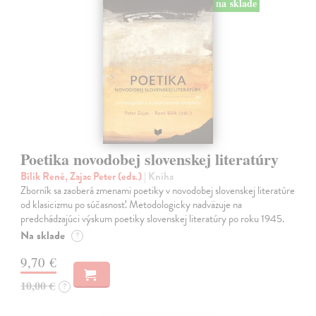
na sklade
Poetika novodobej slovenskej literatúry
Bílik René, Zajac Peter (eds.)
| Kniha
Zborník sa zaoberá zmenami poetiky v novodobej slovenskej literatúre
od klasicizmu po súčasnosť. Metodologicky nadväzuje na
predchádzajúci výskum poetiky slovenskej literatúry po roku 1945.
Na sklade
?
9,70 €
10,00 €
?