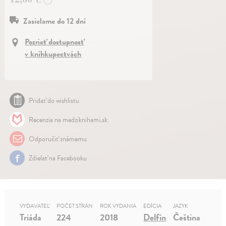
Zasielame do 12 dní
Pozrieť dostupnosť
v kníhkupectvách
Pridať do wishlistu
Recenzia na medziknihami.sk
Odporučiť známemu
Zdielať na Facebooku
VYDAVATEĽ
POČET STRÁN
ROK VYDANIA
EDÍCIA
JAZYK
Triáda
224
2018
Delfín
Čeština