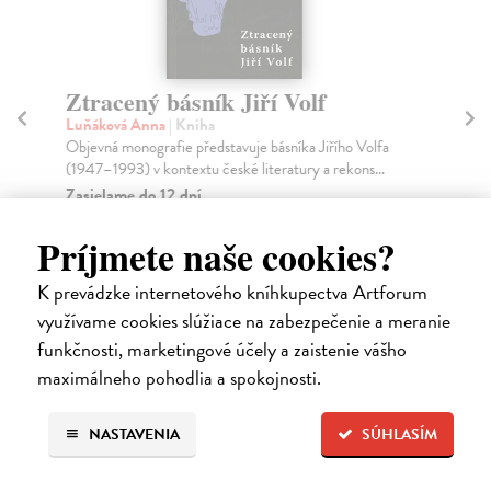
k Jiří Volf
Céline v Čechách
a
Kareninová Anna
| Kniha
stavuje básníka Jiřího Volfa
Výpravná kniha podává mnohotvárnou
české literatury a rekons...
výpověď o procesu přijímání a zavrhov
nejko...
Zasielame do 12 dní
Príjmete naše cookies?
14,55 €
K prevádzke internetového kníhkupectva Artforum
15,00 €
?
využívame cookies slúžiace na zabezpečenie a meranie
funkčnosti, marketingové účely a zaistenie vášho
maximálneho pohodlia a spokojnosti.
High-contrast mode
NASTAVENIA
SÚHLASÍM
Čitatelia s podobným vkusom si