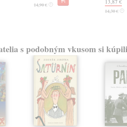
13,87 €
14,90 €
?
14,30 €
?
atelia s podobným vkusom si kúpili