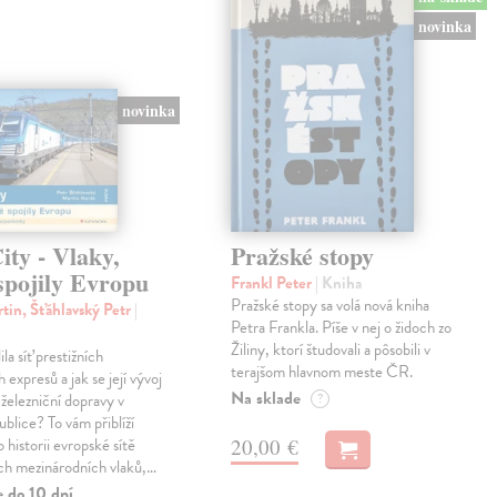
novinka
novinka
ty - Vlaky,
Pražské stopy
spojily Evropu
Frankl Peter
| Kniha
Pražské stopy sa volá nová kniha
tin, Šťáhlavský Petr
|
Petra Frankla. Píše v nej o židoch zo
Žiliny, ktorí študovali a pôsobili v
ila síť prestižních
terajšom hlavnom meste ČR.
expresů a jak se její vývoj
Na sklade
 železniční dopravy v
?
blice? To vám přiblíží
20,00 €
 historii evropské sítě
ch mezinárodních vlaků,…
e do 10 dní