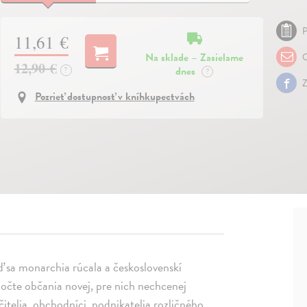
P
11,61 €
Na sklade – Zasielame
O
12,90 €
dnes
?
?
Z
Pozrieť dostupnosť v kníhkupectvách
 sa monarchia rúcala a československí
 počte občania novej, pre nich nechcenej
 učitelia, obchodníci, podnikatelia rozličného