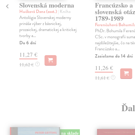
Slovenská moderna
Francúzsko a
slovenská otá
Hučková Dana (zost.)
| Kniha
1789-1989
Antológia Slovenskej moderny
prináša výber z básnickej,
Ferenčuhová Bohumil
prozaickej, dramatickej a kritickej
u
PhDr. Bohumila Feren
tvorby a...
CSc. v monografii sumar
Do 6 dní
najdôležitejšie, čo na t
Francúzsko a...
11,27 €
Zasielame do 14 dní
11,62 €
?
11,26 €
11,61 €
?
Ďal
na sklade