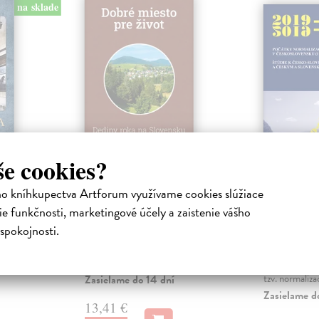
na sklade
še cookies?
a
Dobré miesto pre
Česko-s
život
historic
ho kníhkupectva Artforum využívame cookies slúžiace
2019-20
burg, v
Luther Daniel (ed.)
| Kniha
e funkčnosti, marketingové účely a zaistenie vášho
nym názvom
Publikácia sprístupňuje poznatky
Holec Roma
spokojnosti.
ácií 18
získané prostredníctvom projektu
POČÁTKY 
APVV-16-0113 Sociokultúrny
ČESKOSLOV
kapitál...
1971) * Gustá
tzv. normaliza
Zasielame do 14 dní
Zasielame d
13,41 €