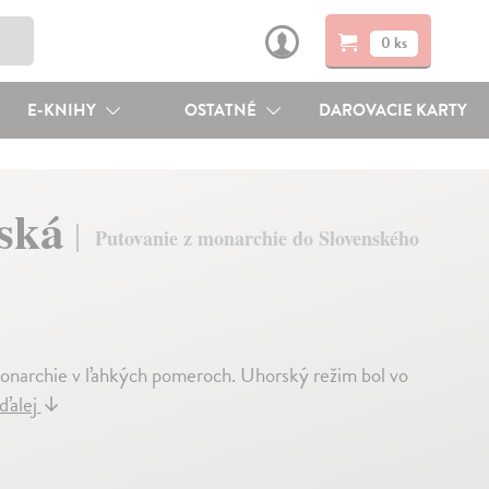
0 ks
E-KNIHY
OSTATNÉ
DAROVACIE KARTY
nská
Putovanie z monarchie do Slovenského
 monarchie v ľahkých pomeroch. Uhorský režim bol vo
 ďalej
↓