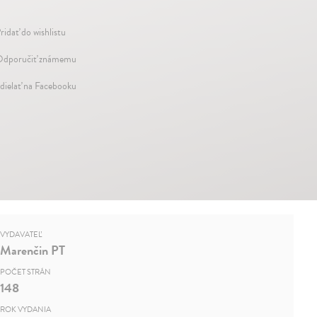
ridať do wishlistu
dporučiť známemu
dielať na Facebooku
VYDAVATEĽ
Marenčin PT
POČET STRÁN
148
ROK VYDANIA