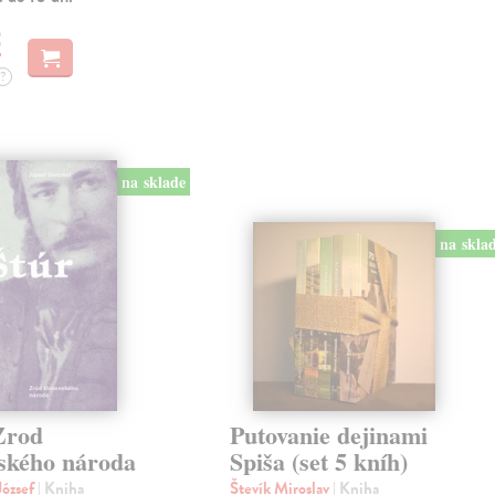
€
?
na sklade
na skla
Zrod
Putovanie dejinami
nského národa
Spiša (set 5 kníh)
ózsef
| Kniha
Števík Miroslav
| Kniha