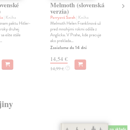
ovenské
Melmoth (slovenská
Pr
)
verzia)
Lut
V Lu
ia
| Kniha
Perryová Sarah
| Kniha
pred
znam paktu Hitler-
Melmoth Helen Franklinová už
trad
 roky druhej
pred mnohými rokmi odišla z
 sa ešte stále
Anglicka. V Prahe, kde pracuje
Zas
..
ako preklada...
10
Zasielame do 14 dní
14,54 €
14,99 €
?
jiny
na sklade