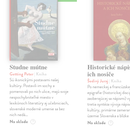
Studne mútne
Historické nápi
ich nosiče
Getting Peter
| Kniha
Sú ikonickými postavami našej
Šedivý Juraj
| Kniha
kultúry. Postavili im sochy a
Po nemeckej a francúzske
pomenovali po nich ulice, majú svoje
epigrafie (historickej disci
nespochybniteľné miesto v
zaoberajúcej sa nápismi) 
lexikónoch literatúry aj učebniciach,
tretia syntéza vývoja nápis
slovenské moderné umenie sa bez
kultúry, primárne zamera
nich nedá…
územie Slovenska a blízke 
Na sklade
?
Na sklade
?