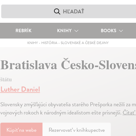
REBRÍK
KNIHY
BOOKS
KNIHY
-
HISTÓRIA
-
SLOVENSKÉ A ČESKÉ DEJINY
Bratislava Česko-Slove
štátu
Luther Daniel
Slovensky zmýšľajúci obyvatelia starého Prešporka nežili za
vojnových rokoch k národným idealistom ešte prísnejší.
Čítať
Kúpiť
na webe
Rezervovať v kníhkupectve