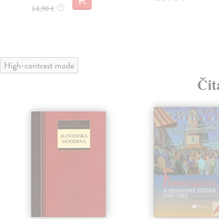
14,90 €
?
High-contrast mode
Čit