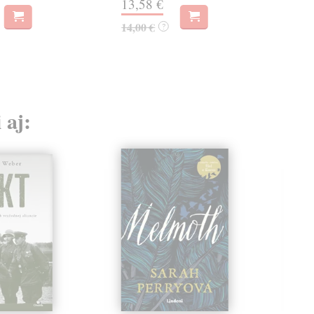
13,58 €
14,00 €
?
 aj: