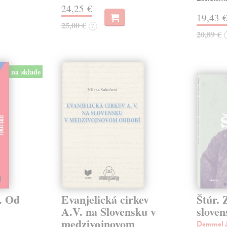
24,25 €
19,43 
25,00 €
?
20,89 €
na sklade
. Od
Evanjelická cirkev
Štúr. 
A.V. na Slovensku v
slove
medzivojnovom
Demmel J