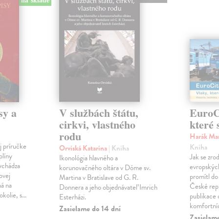
sy a
V službách štátu,
EuroCi
cirkvi, vlastného
které 
rodu
Harák Mar
j príručke
Kniha
Orviská Katarína
| Kniha
plíny
Jak se zrod
Ikonológia hlavného a
vychádza
evropských 
korunovačného oltára v Dóme sv.
ovej
promítl do
Martina v Bratislave od G. R.
ná na
České repu
Donnera a jeho objednávateľ Imrich
okolie, s…
publikace o
Esterházi.
komfortní
Zasielame do 14 dní
Zasielam