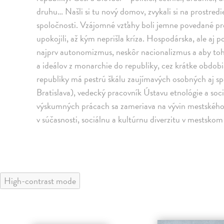
druhu… Našli si tu nový domov, zvykali si na prostredi
spoločnosti. Vzájomné vzťahy boli jemne povedané p
upokojili, až kým neprišla kríza. Hospodárska, ale aj 
najprv autonomizmus, neskôr nacionalizmus a aby toho 
a ideálov z monarchie do republiky, cez krátke obdob
republiky má pestrú škálu zaujímavých osobných aj s
Bratislava), vedecký pracovník Ústavu etnológie a soc
výskumných prácach sa zameriava na vývin mestského s
v súčasnosti, sociálnu a kultúrnu diverzitu v mestskom
High-contrast mode