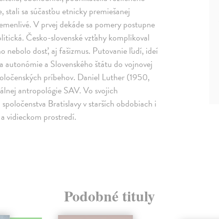
e, stali sa súčasťou etnicky premiešanej
remenlivé. V prvej dekáde sa pomery postupne
politická. Česko-slovenské vzťahy komplikoval
nebolo dosť, aj fašizmus. Putovanie ľudí, ideí
ia autonómie a Slovenského štátu do vojnovej
poločenských príbehov. Daniel Luther (1950,
iálnej antropológie SAV. Vo svojich
poločenstva Bratislavy v starších obdobiach i
 a vidieckom prostredí.
Podobné tituly