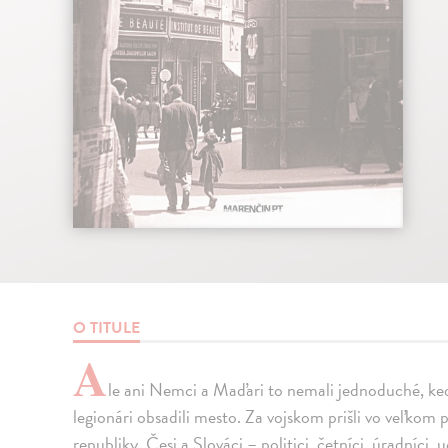
O TITULE
A
le ani Nemci a Maďari to nemali jednoduché, keď
legionári obsadili mesto. Za vojskom prišli vo veľkom
republiky. Česi a Slováci – politici, četníci, úradníci,