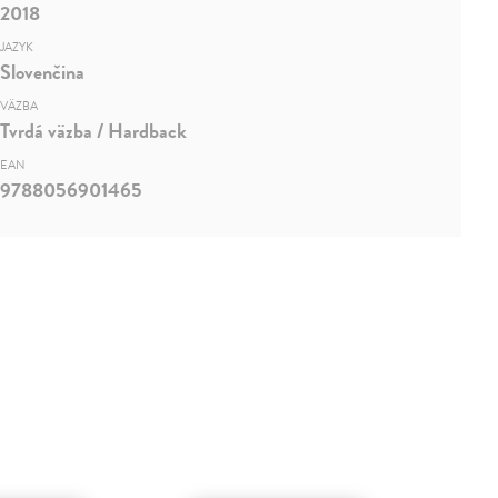
2018
JAZYK
Slovenčina
VÄZBA
Tvrdá väzba / Hardback
EAN
9788056901465