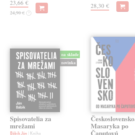
23,66 €
28,30 €
24,90 €
?
na sklade
novinka
Spisovatelia za
Československo
mrežami
Masaryka po
Čaputovú
Bábik Ján
| Kniha