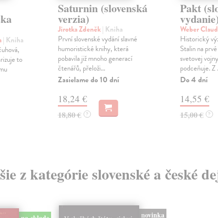
Saturnin (slovenská
Pakt (sl
zka
verzia)
vydanie
Jirotka Zdeněk
| Kniha
Weber Claud
První slovenské vydání slavné
Historický vý
a
| Kniha
humoristické knihy, která
Stalin na prvé
čuhová,
pobavila již mnoho generací
svetovej vojny
izuje to
čtenářů, přeloži...
podceňuje. Z .
ému
Zasielame do 10 dní
Do 4 dní
18,24 €
14,55 €
18,80 €
15,00 €
?
?
šie z kategórie slovenské a české de
novinka
na sklade