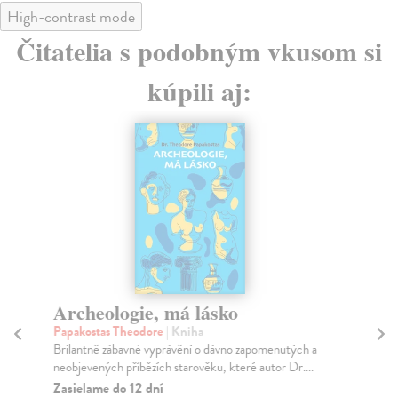
High-contrast mode
Čitatelia s podobným vkusom si
kúpili aj:
Archeologie, má lásko
A
Papakostas Theodore
| Kniha
Go
Brilantně zábavné vyprávění o dávno zapomenutých a
Pub
neobjevených příbězích starověku, které autor Dr....
pok
Zasielame do 12 dní
Na