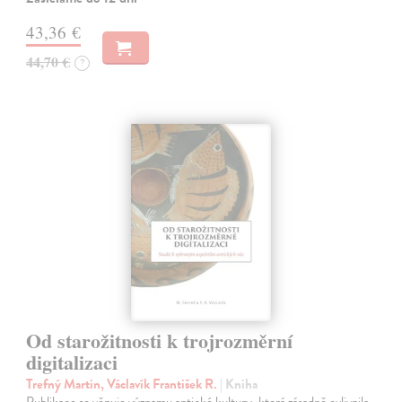
43,36 €
44,70 €
?
Od starožitnosti k trojrozměrní
digitalizaci
Trefný Martin, Václavík František R.
| Kniha