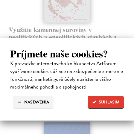
Využitie kamennej suroviny v
neolitických a eneolitických stavbách z
územia Slovenska
Príjmete naše cookies?
Ďuriš Jozef
| Kniha
Monografia prináša prvú systematickú analýzu využívania kamennej
K prevádzke internetového kníhkupectva Artforum
suroviny v sídliskovej architektúre neolitu a eneolitu na území
Slovenska. Na základe podrobnej analýzy 28 lokalít bolo
využívame cookies slúžiace na zabezpečenie a meranie
identifikovaných…
funkčnosti, marketingové účely a zaistenie vášho
Zasielame do 14 dní
maximálneho pohodlia a spokojnosti.
24,25 €
NASTAVENIA
SÚHLASÍM
25,00 €
?