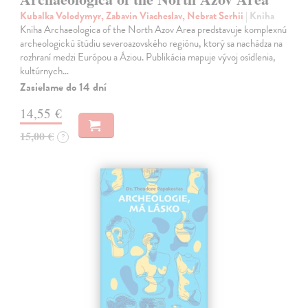
Kubalka Volodymyr, Zabavin Viacheslav, Nebrat Serhii
| Kniha
Kniha Archaeologica of the North Azov Area predstavuje komplexnú
archeologickú štúdiu severoazovského regiónu, ktorý sa nachádza na
rozhraní medzi Európou a Áziou. Publikácia mapuje vývoj osídlenia,
kultúrnych…
Zasielame do 14 dní
14,55 €
15,00 €
?