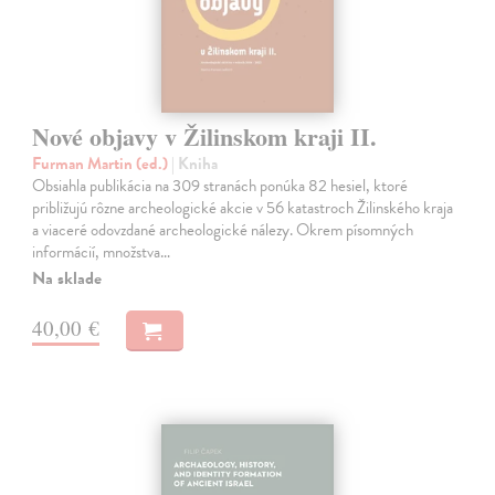
Nové objavy v Žilinskom kraji II.
Furman Martin (ed.)
| Kniha
Obsiahla publikácia na 309 stranách ponúka 82 hesiel, ktoré
približujú rôzne archeologické akcie v 56 katastroch Žilinského kraja
a viaceré odovzdané archeologické nálezy. Okrem písomných
informácií, množstva…
Na sklade
40,00 €