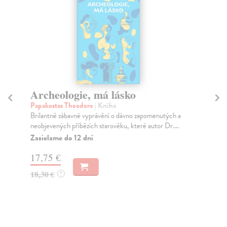
Archeologie, má lásko
T
sp
Papakostas Theodore
| Kniha
Brilantně zábavné vyprávění o dávno zapomenutých a
Has
neobjevených příbězích starověku, které autor Dr....
Fil
Vaš
Zasielame do 12 dní
Na
17,75 €
12
18,30 €
?
13