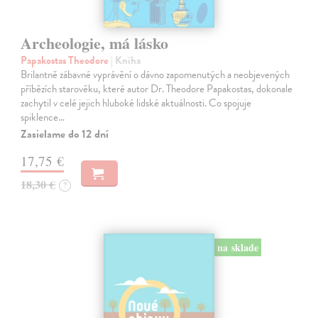
Archeologie, má lásko
Papakostas Theodore
| Kniha
Brilantně zábavné vyprávění o dávno zapomenutých a neobjevených
příbězích starověku, které autor Dr. Theodore Papakostas, dokonale
zachytil v celé jejich hluboké lidské aktuálnosti. Co spojuje
spiklence…
Zasielame do 12 dní
17,75 €
18,30 €
?
na sklade