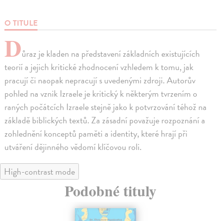
O TITULE
D
ůraz je kladen na představení základních existujících
teorií a jejich kritické zhodnocení vzhledem k tomu, jak
pracují či naopak nepracují s uvedenými zdroji. Autorův
pohled na vznik Izraele je kritický k některým tvrzením o
raných počátcích Izraele stejně jako k potvrzování téhož na
základě biblických textů. Za zásadní považuje rozpoznání a
zohlednění konceptů paměti a identity, které hrají při
utváření dějinného vědomí klíčovou roli.
High-contrast mode
Podobné tituly