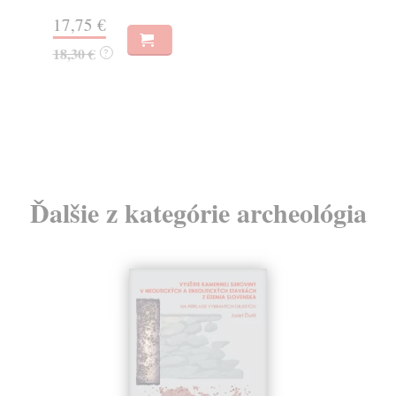
17,75 €
33
18,30 €
35
?
Ďalšie z kategórie archeológia