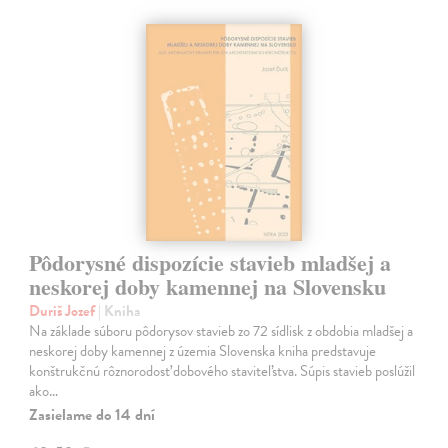
Pôdorysné dispozície stavieb mladšej a
neskorej doby kamennej na Slovensku
Duriš Jozef
| Kniha
Na základe súboru pôdorysov stavieb zo 72 sídlisk z obdobia mladšej a
neskorej doby kamennej z územia Slovenska kniha predstavuje
konštrukčnú rôznorodosť dobového staviteľstva. Súpis stavieb poslúžil
ako…
Zasielame do 14 dní