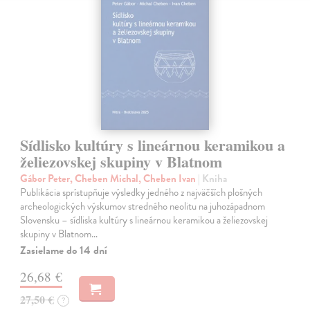
Sídlisko kultúry s lineárnou keramikou a
želiezovskej skupiny v Blatnom
Gábor Peter, Cheben Michal, Cheben Ivan
| Kniha
Publikácia sprístupňuje výsledky jedného z najväčších plošných
archeologických výskumov stredného neolitu na juhozápadnom
Slovensku – sídliska kultúry s lineárnou keramikou a želiezovskej
skupiny v Blatnom…
Zasielame do 14 dní
26,68 €
27,50 €
?