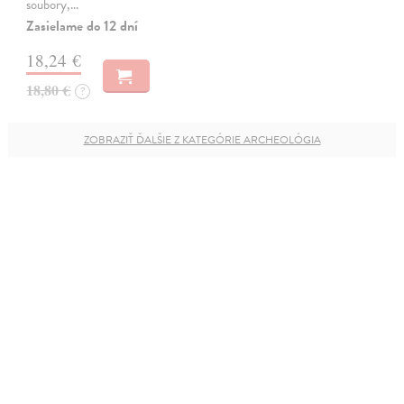
soubory,…
Zasielame do 12 dní
18,24 €
18,80 €
?
ZOBRAZIŤ ĎALŠIE Z KATEGÓRIE ARCHEOLÓGIA