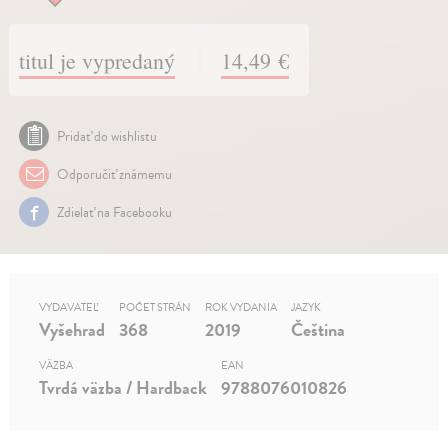
titul je vypredaný
14,49 €
Pridať do wishlistu
Odporučiť známemu
Zdielať na Facebooku
VYDAVATEĽ
POČET STRÁN
ROK VYDANIA
JAZYK
Vyšehrad
368
2019
Čeština
VÄZBA
EAN
Tvrdá väzba / Hardback
9788076010826