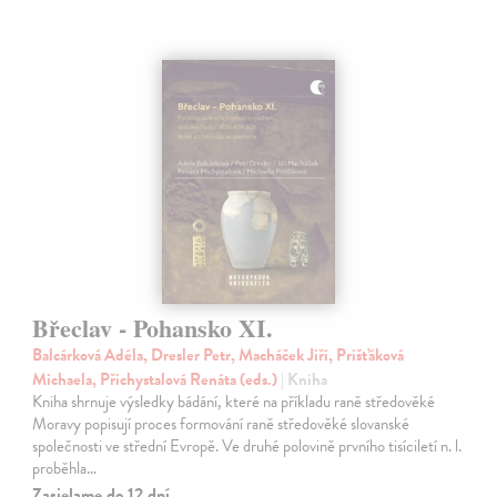
Břeclav - Pohansko XI.
Balcárková Adéla, Dresler Petr, Macháček Jiří, Prišťáková
Michaela, Přichystalová Renáta (eds.)
| Kniha
Kniha shrnuje výsledky bádání, které na příkladu raně středověké
Moravy popisují proces formování raně středověké slovanské
společnosti ve střední Evropě. Ve druhé polovině prvního tisíciletí n. l.
proběhla…
Zasielame do 12 dní