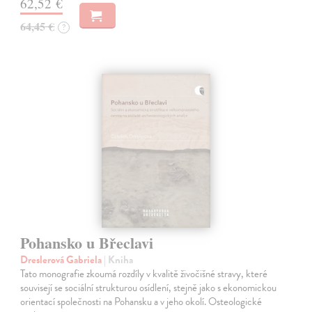
62,52 €
64,45 €
?
Pohansko u Břeclavi
Dreslerová Gabriela
| Kniha
Tato monografie zkoumá rozdíly v kvalitě živočišné stravy, které
souvisejí se sociální strukturou osídlení, stejně jako s ekonomickou
orientací společnosti na Pohansku a v jeho okolí. Osteologické