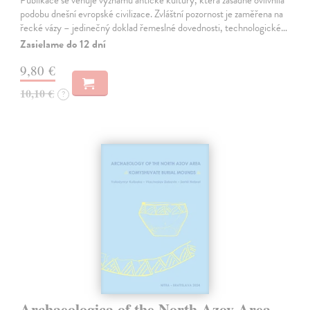
Publikace se věnuje významu antické kultury, která zásadně ovlivnila
podobu dnešní evropské civilizace. Zvláštní pozornost je zaměřena na
řecké vázy – jedinečný doklad řemeslné dovednosti, technologické…
Zasielame do 12 dní
9,80 €
10,10 €
?
Archaeologica of the North Azov Area