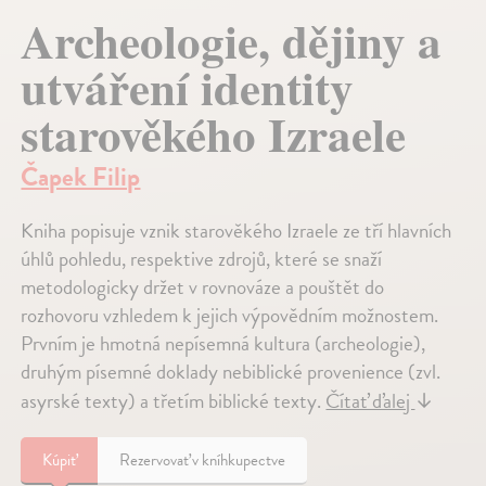
Archeologie, dějiny a
utváření identity
starověkého Izraele
Čapek Filip
Kniha popisuje vznik starověkého Izraele ze tří hlavních
úhlů pohledu, respektive zdrojů, které se snaží
metodologicky držet v rovnováze a pouštět do
rozhovoru vzhledem k jejich výpovědním možnostem.
Prvním je hmotná nepísemná kultura (archeologie),
druhým písemné doklady nebiblické provenience (zvl.
asyrské texty) a třetím biblické texty.
Čítať ďalej
↓
Kúpiť
Rezervovať v kníhkupectve