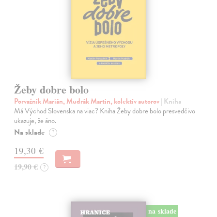
Žeby dobre bolo
Porvažník Marián, Mudrák Martin, kolektív autorov
| Kniha
Má Východ Slovenska na viac? Kniha Žeby dobre bolo presvedčivo
ukazuje, že áno.
Na sklade
?
19,30 €
19,90 €
?
na sklade