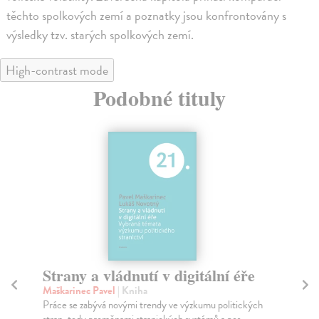
těchto spolkových zemí a poznatky jsou konfrontovány s
výsledky tzv. starých spolkových zemí.
High-contrast mode
Podobné tituly
Kam se ztratili voliči?
Vo
Linek Lukáš
| Kniha
Lin
Cílem knihy je vysvětlit pokles účasti v parlamentních
Kni
volbách v Česku od roku 1990 do současnosti. ...
Pos