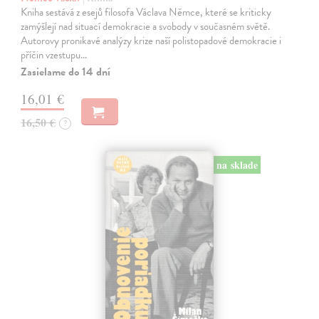
Kniha sestává z esejů filosofa Václava Němce, které se kriticky
zamýšlejí nad situací demokracie a svobody v současném světě.
Autorovy pronikavé analýzy krize naší polistopadové demokracie i
příčin vzestupu…
Zasielame do 14 dní
16,01 €
16,50 €
?
na sklade