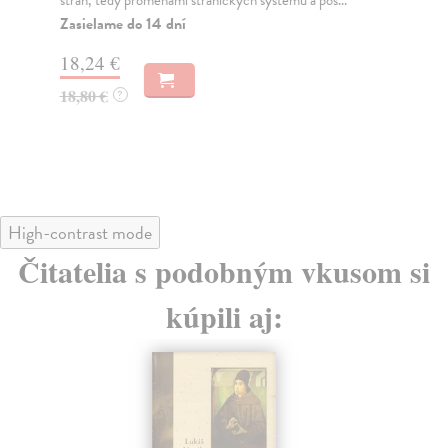
roc
Dodávateľ nemá titul na sklade. Dodanie do 30
dní, pri starších tituloch nevieme dodanie
Do
garantovať.
dní
gar
17,27 €
13
17,80 €
?
13
High-contrast mode
Čitatelia s podobným vkusom si
kúpili aj: