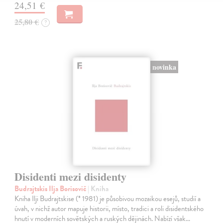
24,51 €
25,80 €
?
novinka
Disidenti mezi disidenty
Budrajtskis Ilja Borisovič
| Kniha
Kniha Ilji Budrajtskise (* 1981) je působivou mozaikou esejů, studií a
úvah, v nichž autor mapuje historii, místo, tradici a roli disidentského
hnutí v moderních sovětských a ruských dějinách. Nabízí však…