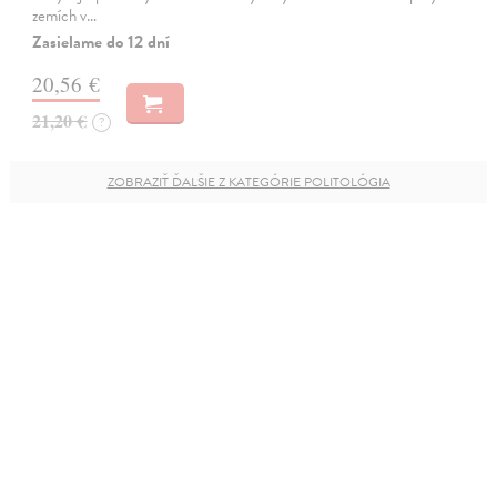
zemích v…
Zasielame do 12 dní
20,56 €
21,20 €
?
ZOBRAZIŤ ĎALŠIE Z KATEGÓRIE POLITOLÓGIA