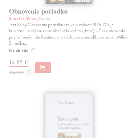
Obnovenie poriadku
Šimečka Milan
| Kniha
Text knihy Obnovenie poriadku vznikal v rokoch 1975-77 a je
brilantnou analýzou normalizačného režimu, ktorý v Československu
po uvoľnených šesťdesiatych rokoch znovu nastolil „poriadok“. Milan
Šimečka…
Na sklade
?
14,85 €
16,50 €
?