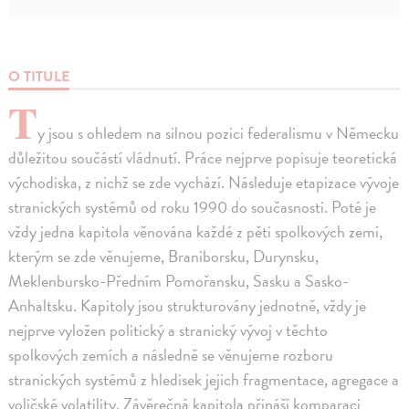
O TITULE
T
y jsou s ohledem na silnou pozici federalismu v Německu
důležitou součástí vládnutí. Práce nejprve popisuje teoretická
východiska, z nichž se zde vychází. Následuje etapizace vývoje
stranických systémů od roku 1990 do současnosti. Poté je
vždy jedna kapitola věnována každé z pěti spolkových zemí,
kterým se zde věnujeme, Braniborsku, Durynsku,
Meklenbursko-Předním Pomořansku, Sasku a Sasko-
Anhaltsku. Kapitoly jsou strukturovány jednotně, vždy je
nejprve vyložen politický a stranický vývoj v těchto
spolkových zemích a následně se věnujeme rozboru
stranických systémů z hledisek jejich fragmentace, agregace a
voličské volatility. Závěrečná kapitola přináší komparaci