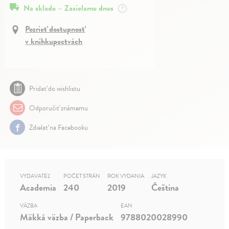
Na sklade – Zasielame dnes
?
Pozrieť dostupnosť
v kníhkupectvách
Pridať do wishlistu
Odporučiť známemu
Zdielať na Facebooku
VYDAVATEĽ
POČET STRÁN
ROK VYDANIA
JAZYK
Academia
240
2019
Čeština
VÄZBA
EAN
Mäkká väzba / Paperback
9788020028990