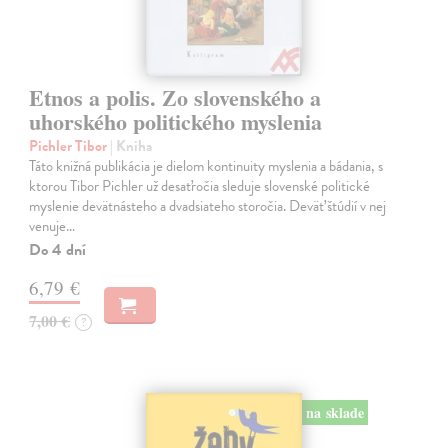
Etnos a polis. Zo slovenského a
uhorského politického myslenia
Pichler Tibor
| Kniha
Táto knižná publikácia je dielom kontinuity myslenia a bádania, s
ktorou Tibor Pichler už desaťročia sleduje slovenské politické
myslenie devätnásteho a dvadsiateho storočia. Deväť štúdií v nej
venuje…
Do 4 dní
6,79 €
7,00 €
?
na sklade