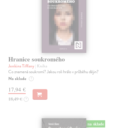
Hranice soukromého
Jenkins Tiffany
| Kniha
Co znamená soukromí? Jakou roli hrálo v průběhu dějin?
Na sklade
?
17,94 €
18,49 €
?
na sklade