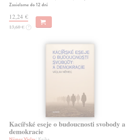
Zasielame do 12 dní
12,24 €
13,60 €
?
Kacířské eseje o budoucnosti svobody a
demokracie
Němec Václav
| Kniha