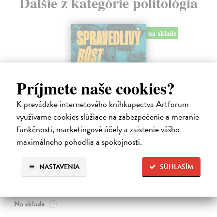
Ďalšie z kategórie politológia
na sklade
Príjmete naše cookies?
K prevádzke internetového kníhkupectva Artforum
využívame cookies slúžiace na zabezpečenie a meranie
funkčnosti, marketingové účely a zaistenie vášho
maximálneho pohodlia a spokojnosti.
Spravedlivý růst
Prokop Daniel
| Kniha
NASTAVENIA
SÚHLASÍM
Rovné šance, efektivní reformy a prosperita širší společnosti jako lék
na politickou strnulost Česko si udržuje spoustu drahých
nespravedlností. Chudé děti mají malou šanci získat kvalitní vzdělání.
Na sklade
?