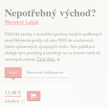
Nepotřebný východ?
Novotný Lukáš
Politické strany a stranické systémy nových spolkových
zemí Německa prošly od roku 1990 do současnosti
řadou významných vývojových změn. Tato publikace
sleduje tyto proměny a zaměřuje se na úroveň voleb do
zemských sněmů.
Čítať ďalej
↓
Kúpiť
Rezervovať v kníhkupectve
13,48 €
13,90 €
?