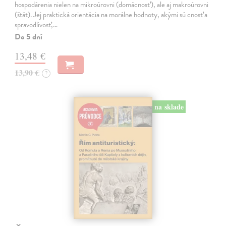
hospodárenia nielen na mikroúrovni (domácnosť), ale aj makroúrovni
(štát). Jej praktická orientácia na morálne hodnoty, akými sú cnosť a
spravodlivosť,…
Do 5 dní
13,48 €
13,90 €
?
na sklade