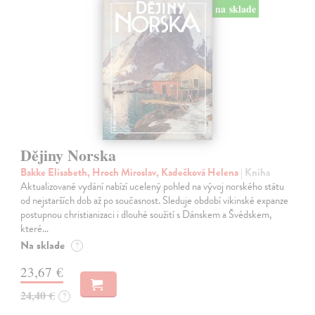
na sklade
Dějiny Norska
Bakke Elisabeth, Hroch Miroslav, Kadečková Helena
| Kniha
Aktualizované vydání nabízí ucelený pohled na vývoj norského státu
od nejstarších dob až po současnost. Sleduje období vikinské expanze
postupnou christianizaci i dlouhé soužití s Dánskem a Švédskem,
které…
Na sklade
?
23,67 €
24,40 €
?