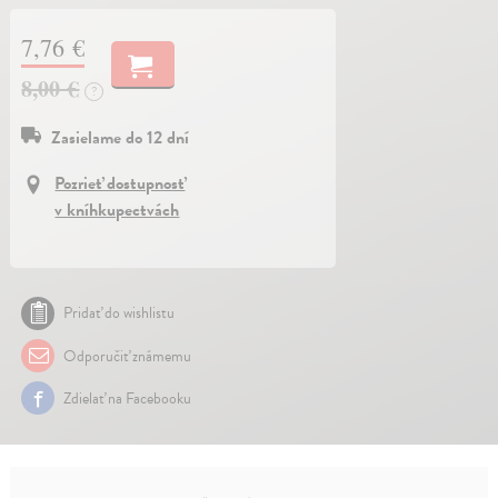
7,76 €
8,00 €
?
Zasielame do 12 dní
Pozrieť dostupnosť
v kníhkupectvách
Pridať do wishlistu
Odporučiť známemu
Zdielať na Facebooku