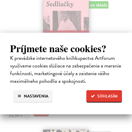
na sklade
Príjmete naše cookies?
K prevádzke internetového kníhkupectva Artforum
využívame cookies slúžiace na zabezpečenie a meranie
Sedliačky
funkčnosti, marketingové účely a zaistenie vášho
Kuciel-Frydryszak Joanna
| Kniha
maximálneho pohodlia a spokojnosti.
„Neplač, dieťa moje. Každá žena je otrokyňa, tak ani ty nebudeš
vyvolená,“ hovorí babka svojej mladej vnučke.
Na sklade
?
NASTAVENIA
SÚHLASÍM
23,66 €
24,90 €
?