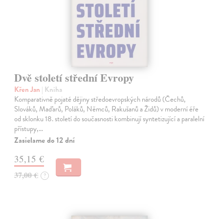
Dvě století střední Evropy
Křen Jan
| Kniha
Komparativně pojaté dějiny středoevropských národů (Čechů,
Slováků, Maďarů, Poláků, Němců, Rakušanů a Židů) v moderní éře
od sklonku 18. století do současnosti kombinují syntetizující a paralelní
přístupy,…
Zasielame do 12 dní
35,15 €
37,00 €
?