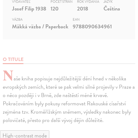
VYDAVATEĽ
POČET STRÁN
ROK VYDANIA
JAZYK
Josef Filip 1938
120
2018
Čeština
VÄZBA
EAN
Mäkká väzba / Paperback
9788090634961
O TITULE
N
aše kniha popisuje nejdůležitější dění hned v několika
evropských zemích, které se pak velmi silně projevily v Praze a
o něco později i v Brně, zde naštěstí méně krvavě.
Pokračováním byly pokusy reformovat Rakouské císařství
zejména tzv. Kroměřížským sněmem, výsledky nakonec byly
polovičaté, přesto pro další vývoj dějin důležité.
High-contrast mode