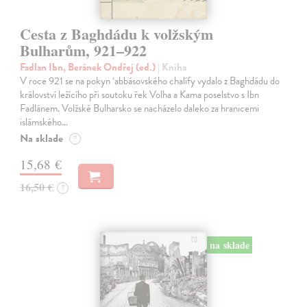
Cesta z Baghdádu k volžským
Bulharům, 921–922
Fadlan Ibn, Beránek Ondřej (ed.)
| Kniha
V roce 921 se na pokyn ‘abbásovského chalífy vydalo z Baghdádu do
království ležícího při soutoku řek Volha a Kama poselstvo s Ibn
Fadlánem. Volžské Bulharsko se nacházelo daleko za hranicemi
islámského…
Na sklade
?
15,68 €
16,50 €
?
na sklade