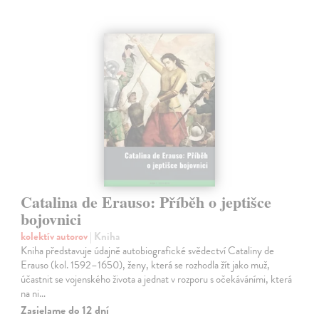
Catalina de Erauso: Příběh o jeptišce
bojovnici
kolektív autorov
| Kniha
Kniha představuje údajně autobiografické svědectví Cataliny de
Erauso (kol. 1592–1650), ženy, která se rozhodla žít jako muž,
účastnit se vojenského života a jednat v rozporu s očekáváními, která
na ni…
Zasielame do 12 dní