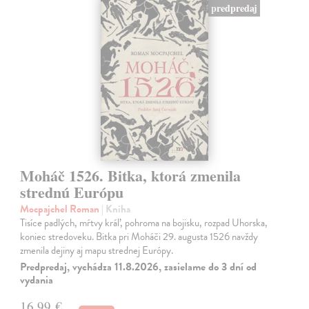
predpredaj
Moháč 1526. Bitka, ktorá zmenila
strednú Európu
Mocpajchel Roman
| Kniha
Tisíce padlých, mŕtvy kráľ, pohroma na bojisku, rozpad Uhorska,
koniec stredoveku. Bitka pri Moháči 29. augusta 1526 navždy
zmenila dejiny aj mapu strednej Európy.
Predpredaj, vychádza 11.8.2026, zasielame do 3 dní od
vydania
16,99 €