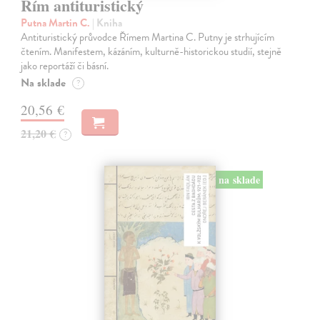
Řím antituristický
Putna Martin C.
| Kniha
Antituristický průvodce Římem Martina C. Putny je strhujícím
čtením. Manifestem, kázáním, kulturně-historickou studií, stejně
jako reportáží či básní.
Na sklade
?
20,56 €
21,20 €
?
na sklade