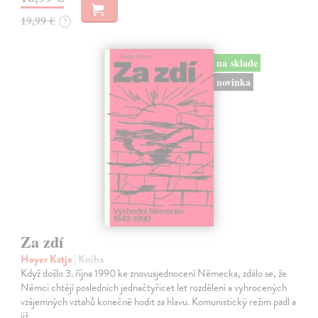
19,99 €
?
na sklade
novinka
Za zdí
Hoyer Katja
| Kniha
Když došlo 3. října 1990 ke znovusjednocení Německa, zdálo se, že
Němci chtějí posledních jednačtyřicet let rozdělení a vyhrocených
vzájemných vztahů konečně hodit za hlavu. Komunistický režim padl a
již…