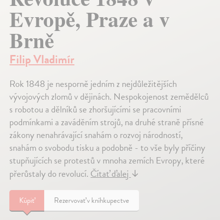
Evropě, Praze a v
Brně
Filip Vladimír
Rok 1848 je nesporně jedním z nejdůležitějších
vývojových zlomů v dějinách. Nespokojenost zemědělců
s robotou a dělníků se zhoršujícími se pracovními
podmínkami a zaváděním strojů, na druhé straně přísné
zákony nenahrávající snahám o rozvoj národností,
snahám o svobodu tisku a podobně - to vše byly příčiny
stupňujících se protestů v mnoha zemích Evropy, které
přerůstaly do revolucí.
Čítať ďalej
↓
Kúpiť
Rezervovať v kníhkupectve