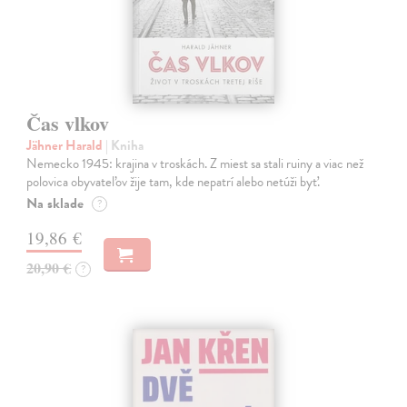
Čas vlkov
Jähner Harald
| Kniha
Nemecko 1945: krajina v troskách. Z miest sa stali ruiny a viac než
polovica obyvateľov žije tam, kde nepatrí alebo netúži byť.
Na sklade
?
19,86 €
20,90 €
?