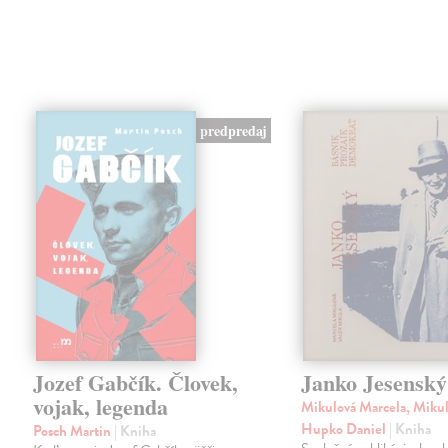
predpredaj
Jozef Gabčík. Človek,
Janko Jesenský
vojak, legenda
Mikulová Marcela, Mikul
Hupko Daniel
| Kniha
Posch Martin
| Kniha