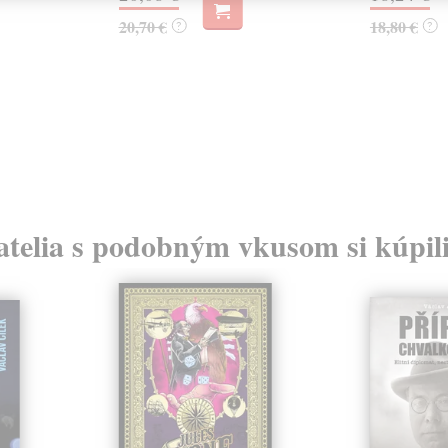
20,70 €
18,80 €
?
?
atelia s podobným vkusom si kúpili