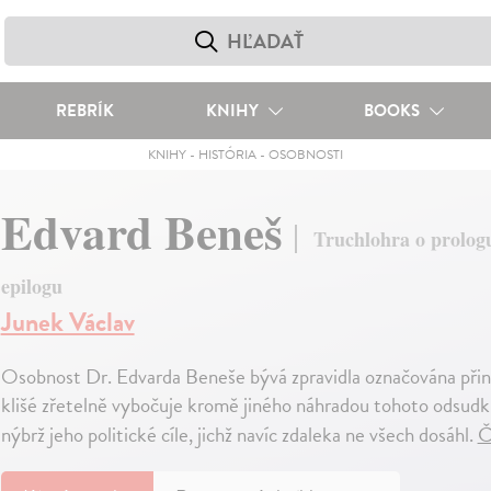
REBRÍK
KNIHY
BOOKS
KNIHY
-
HISTÓRIA
-
OSOBNOSTI
Edvard Beneš
Truchlohra o prologu
epilogu
Junek Václav
Osobnost Dr. Edvarda Beneše bývá zpravidla označována přin
klišé zřetelně vybočuje kromě jiného náhradou tohoto odsudk
nýbrž jeho politické cíle, jichž navíc zdaleka ne všech dosáhl.
Č