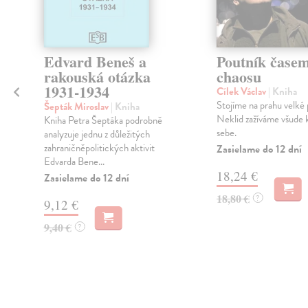
Edvard Beneš a
Poutník čase
rakouská otázka
chaosu
1931-1934
Cílek Václav
| Kniha
Stojíme na prahu velké
Šepták Miroslav
| Kniha
i
Neklid zažíváme všude
Kniha Petra Šeptáka podrobně
sebe.
analyzuje jednu z důležitých
zahraničněpolitických aktivit
Zasielame do 12 dní
Edvarda Bene...
18,24 €
Zasielame do 12 dní
18,80 €
?
9,12 €
9,40 €
?