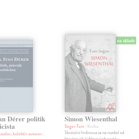
na sklade
an Dérer politik
Simon Wiesenthal
icista
Segev Tom
| Kniha
Skutoční hrdinovia sa na rozdiel od
roslav, kolektív autorov
|
literárnych či filmových postáv