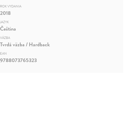
ROK VYDANIA
2018
JAZYK
Čeština
VÄZBA
Tvrdá väzba / Hardback
EAN
9788073765323