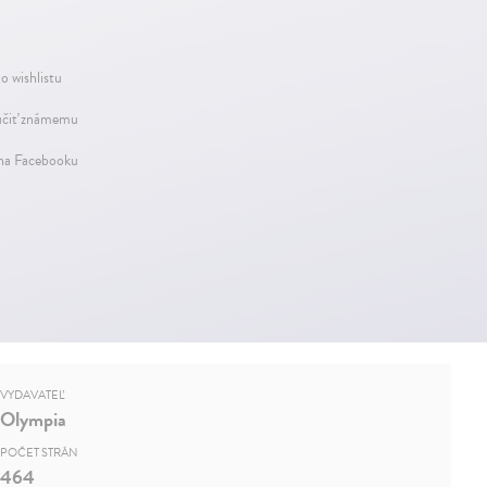
o wishlistu
čiť známemu
 na Facebooku
VYDAVATEĽ
Olympia
POČET STRÁN
464