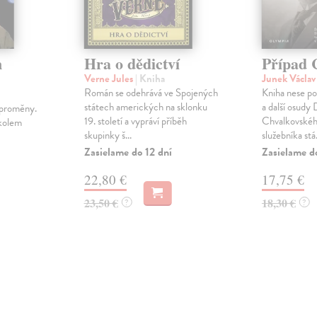
m
Hra o dědictví
Případ 
Verne Jules
| Kniha
Junek Václa
Román se odehrává ve Spojených
Kniha nese pod
státech amerických na sklonku
a další osudy 
 proměny.
19. století a vypráví příběh
Chvalkovskéh
 kolem
skupinky š...
služebníka stá.
Zasielame do 12 dní
Zasielame d
22,80 €
17,75 €
23,50 €
18,30 €
?
?