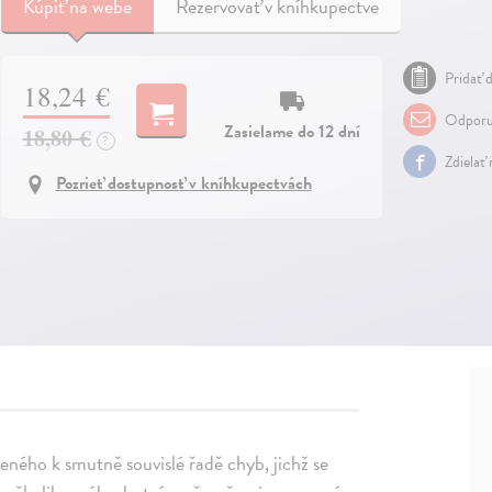
Kúpiť
na webe
Rezervovať v kníhkupectve
Pridať d
18,24 €
Odporu
Zasielame do 12 dní
18,80 €
?
Zdielať
Pozrieť dostupnosť v kníhkupectvách
eného k smutně souvislé řadě chyb, jichž se