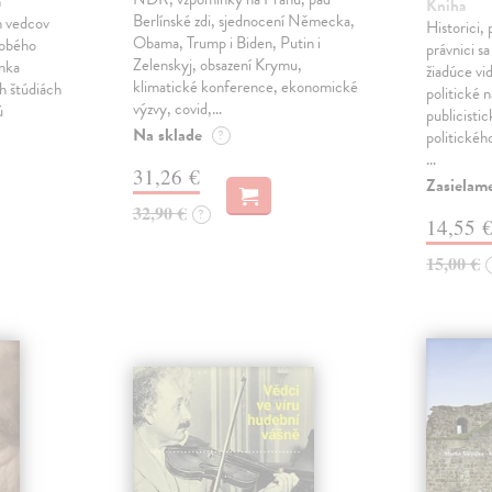
h
Kniha
Berlínské zdi, sjednocení Německa,
h vedcov
Historici, 
Obama, Trump i Biden, Putin i
dobého
právnici s
Zelenskyj, obsazení Krymu,
anka
žiadúce vi
klimatické konference, ekonomické
h štúdiách
politické n
výzvy, covid,…
ú
publicistic
Na sklade
?
politickéh
…
31,26 €
Zasielam
32,90 €
?
14,55 
15,00 €