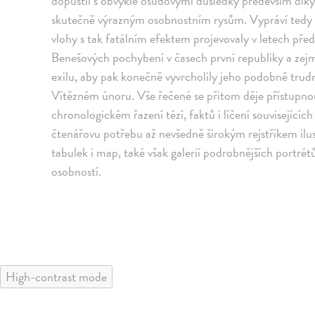
dopustil s obvykle osudovými důsledky především dí
skutečně výrazným osobnostním rysům. Vypráví tedy o 
vlohy s tak fatálním efektem projevovaly v letech před
Benešových pochybení v časech první republiky a zej
exilu, aby pak konečně vyvrcholily jeho podobně trud
Vítězném únoru. Vše řečené se přitom děje přístupno
chronologickém řazení tézí, faktů i líčení souvisejícíc
čtenářovu potřebu až nevšedně širokým rejstříkem il
tabulek i map, také však galerií podrobnějších portr
osobností.
High-contrast mode