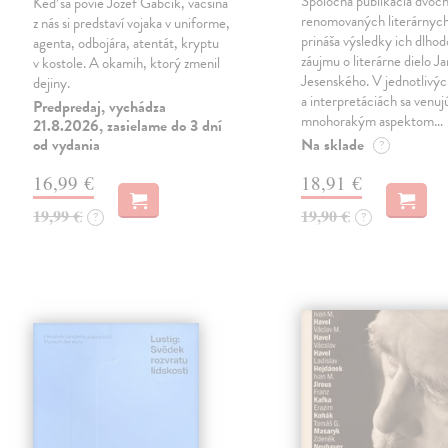
Spoločná publikácia dvoc
Keď sa povie Jozef Gabčík, väčšina
renomovaných literárnyc
z nás si predstaví vojaka v uniforme,
prináša výsledky ich dlho
agenta, odbojára, atentát, kryptu
záujmu o literárne dielo J
v kostole. A okamih, ktorý zmenil
Jesenského. V jednotlivýc
dejiny.
a interpretáciách sa venuj
Predpredaj, vychádza
mnohorakým aspektom…
21.8.2026, zasielame do 3 dní
od vydania
Na sklade
?
16,99 €
18,91 €
19,99 €
19,90 €
?
?