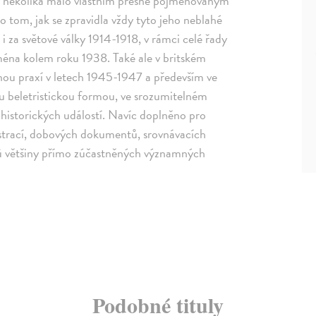
ky několika málo vlastním přesně pojmenovaným
tom, jak se zpravidla vždy tyto jeho neblahé
 i za světové války 1914-1918, v rámci celé řady
ména kolem roku 1938. Také ale v britském
nou praxí v letech 1945-1947 a především ve
u beletristickou formou, ve srozumitelném
h historických událostí. Navíc doplněno pro
ustrací, dobových dokumentů, srovnávacích
étů většiny přímo zúčastněných významných
Podobné tituly