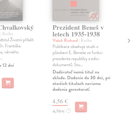
Chvalkovský
Prezident Beneš v
Vo
letech 1935-1938
do
v
| Kniha
titul Životní příběh
Vašek Richard
| Kniha
Nek
Dr. Františka
Publikace obsahuje studii o
Voj
o, věrného
působení E. Beneše ve funkci
brat
..
prezidenta republiky a edici
zahr
dokumentů. Stu...
Bene
o 12 dní
Dodávateľ nemá titul na
Zas
sklade. Dodanie do 30 dní, pri
starších tituloch nevieme
9,
dodanie garantovať.
10,
4,56 €
4,70 €
?