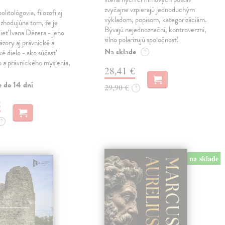
zvyčajne vzpierajú jednoduchým
politológovia, filozofi aj
výkladom, popisom, kategorizáciám.
a zhodujúna tom, že je
Bývajú nejednoznační, kontroverzní,
dieť Ivana Dérera - jeho
silno polarizujú spoločnosť.
ázory aj právnické a
Na sklade
ké dielo - ako súčasť
?
o a právnického myslenia,
28,41 €
e do 14 dní
29,90 €
?
€
?
na sklade