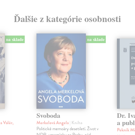
Ďalšie z kategórie osobnosti
na sklade
na sklade
Svoboda
Dr. Iv
a publ
a Valér,
Merkelová Angela
| Kniha
Politické memoáry desetiletí. Život v
Pekník Mi
NDR, vzpomínky na Prahu, pád