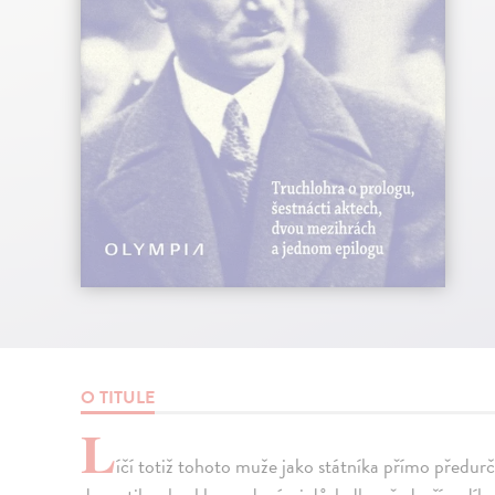
O TITULE
L
íčí totiž tohoto muže jako státníka přímo předurč