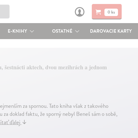
0 ks
E-KNIHY
OSTATNÉ
DAROVACIE KARTY
, šestnácti aktech, dvou mezihrách a jednom
ejmenším za spornou. Tato kniha však z takového
u za doklad faktu, že sporný nebyl Beneš sám o sobě,
ítať ďalej
↓