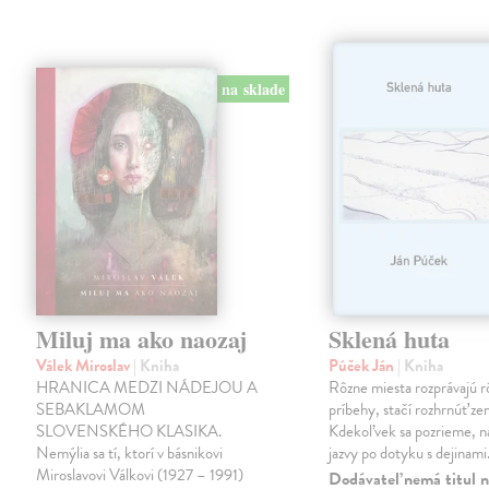
na sklade
Miluj ma ako naozaj
Sklená huta
Válek Miroslav
| Kniha
Púček Ján
| Kniha
HRANICA MEDZI NÁDEJOU A
Rôzne miesta rozprávajú r
SEBAKLAMOM
príbehy, stačí rozhrnúť zem
SLOVENSKÉHO KLASIKA.
Kdekoľvek sa pozrieme, 
Nemýlia sa tí, ktorí v básnikovi
jazvy po dotyku s dejinami
Miroslavovi Válkovi (1927 – 1991)
Dodávateľ nemá titul n