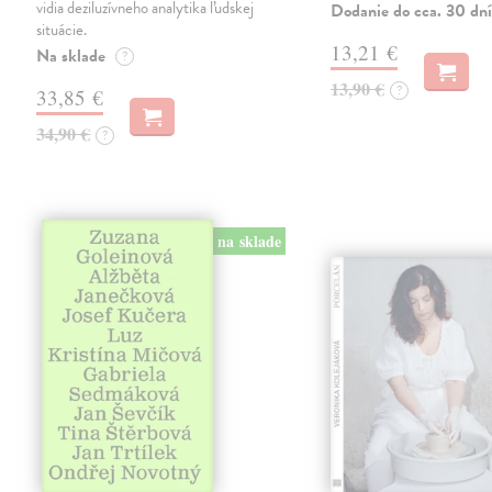
vidia deziluzívneho analytika ľudskej
Dodanie do cca. 30 dní
situácie.
13,21 €
Na sklade
?
13,90 €
?
33,85 €
34,90 €
?
na sklade