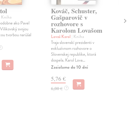
tol
Kováč, Schuster,
So
Gašparovič v
ce
| Kniha
rozhovore s
podobne ako Pavel
Miš
Karolom Lovašom
 Vilikovský svojou
Soň
ou tvorbou narúšal
pred
Lovaš Karol
| Kniha
kreh
Traja slovenskí prezidenti v
osud
?
exkluzívnom rozhovore o
Na 
Slovenskej republike, ktorá
dospela. Karol Lova...
11
Zasielame do 10 dní
12,
5,76 €
6,00 €
?