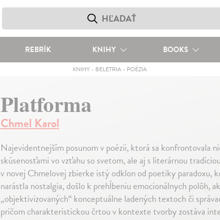
REBRÍK
KNIHY
BOOKS
KNIHY
-
BELETRIA
-
POÉZIA
Platforma
Chmel Karol
Najevidentnejším posunom v poézii, ktorá sa konfrontovala ni
skúsenosťami vo vzťahu so svetom, ale aj s literárnou tradício
v novej Chmelovej zbierke istý odklon od poetiky paradoxu, ko
narástla nostalgia, došlo k prehĺbeniu emocionálnych polôh, a
„objektivizovaných“ konceptuálne ladených textoch či správa
pričom charakteristickou črtou v kontexte tvorby zostáva inter