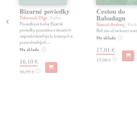
Bizarné poviedky
Cestou do
Babadagu
Tokarczuk Olga
| Kniha
Poviedková kniha Bizarné
Stasiuk Andrzej
| Knih
poviedky pozostáva z desiatich
Boli ste už na konci sve
nepredvídateľných, krásnych a
Na sklade
?
pozoruhodných ...
Na sklade
17,01 €
?
17,90 €
?
16,10 €
16,95 €
?