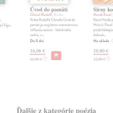
Úvod do pamäti
Sírny ko
Chmel Rudolf
| Kniha
Horák Karol
Kniha Rudolfa Chmela Úvod do
Karol Horák 
a
pamäti je svojráznou memoárovou
Hrúz či Pavel
ta? Fajn.
reflexiou autora - literárneho
predchádzajúc
vedca, v...
dobové...
Do 5 dní
Na sklade
16,06 €
10,80 €
16,90 €
12,00 €
?
?
Ďalšie z kategórie poézia