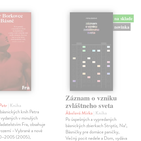
na sklade
novinka
Záznam o vzniku
zvláštneho sveta
Petr
| Kniha
 básnických knih Petra
Ábelová Mirka
| Kniha
 vydaných v minulých
Po úspešných a vypredaných
ladatelstvím Fra, obsahuje
básnických zbierkach Striptíz, Na!,
trozemí –Vybrané a nové
Básničky pre domáce paničky,
90–2005 (2005),
Večný pocit nedele a Dom, vydáva