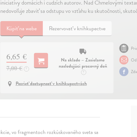
iniciatívy domácich i cudzích autorov. Nad Chmelovými texta
nedovoľuje zbaviť sa odstupu vo vzťahu ku skutočnosti, skut
Kúpiť
na webe
Rezervovať v kníhkupectve
Pri
6,65 €
Na sklade – Zasielame
Odp
nasledujúci pracovný deň
7,00 €
?
Zdi
?
Pozrieť dostupnosť v kníhkupectvách
rukcie, vo fragmentoch rozkúskovaného sveta sa