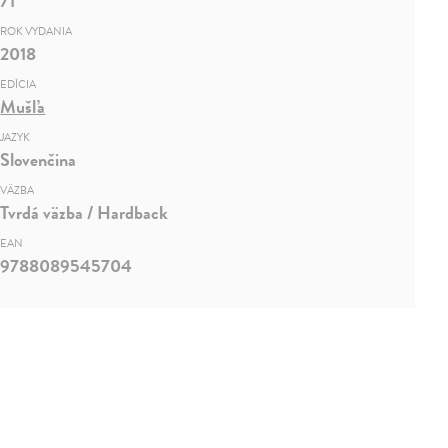
71
ROK VYDANIA
2018
EDÍCIA
Mušľa
JAZYK
Slovenčina
VÄZBA
Tvrdá väzba / Hardback
EAN
9788089545704