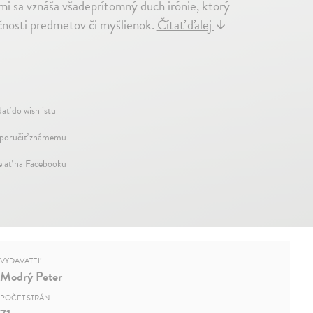
mi sa vznáša všadeprítomný duch irónie, ktorý
očnosti predmetov či myšlienok.
Čítať ďalej
↓
dať do wishlistu
oručiť známemu
elať na Facebooku
VYDAVATEĽ
Modrý Peter
POČET STRÁN