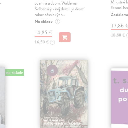
Milostné 
.
očami a srdcom. Waldemar
čemusi ho
Švábenský v nej destiluje desať
Zasielame
rokov básnických…
Na sklade
?
17,86 
14,85 €
18,80 €
16,50 €
?
na sklade