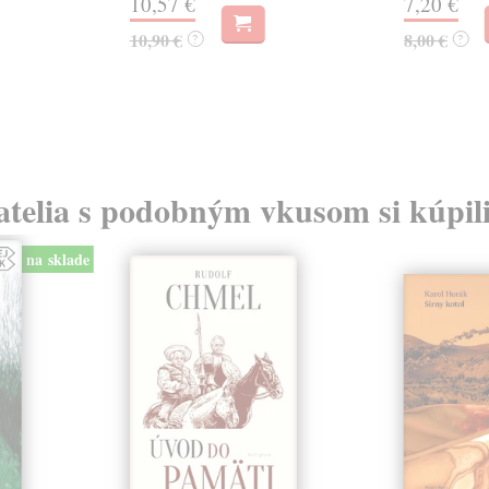
10,57 €
7,20 €
10,90 €
8,00 €
?
?
atelia s podobným vkusom si kúpili
na sklade