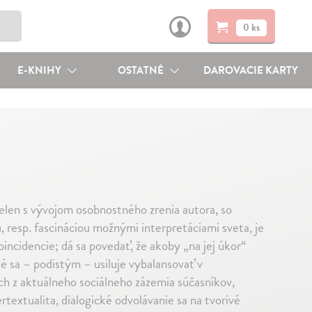
0 ks
E-KNIHY
OSTATNÉ
DAROVACIE KARTY
elen s vývojom osobnostného zrenia autora, so
u, resp. fascináciou možnými interpretáciami sveta, je
incidencie; dá sa povedať, že akoby „na jej úkor“
ké sa – podistým – usiluje vybalansovať v
ch z aktuálneho sociálneho zázemia súčasníkov,
textualita, dialogické odvolávanie sa na tvorivé