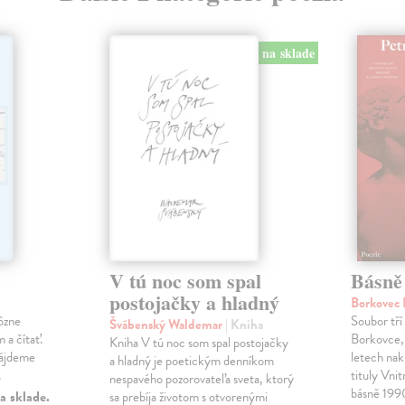
na sklade
V tú noc som spal
Básně
postojačky a hladný
Borkovec 
ôzne
Soubor tří
Švábenský Waldemar
| Kniha
 a čítať.
Borkovce,
Kniha V tú noc som spal postojačky
nájdeme
letech nak
a hladný je poetickým denníkom
.
tituly Vni
nespavého pozorovateľa sveta, ktorý
básně 19
a sklade.
sa prebíja životom s otvorenými