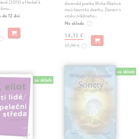
básně (2013) a Herbář k
slovenská poetka Mirka Ábelová
ršímu…
novú básnickú zbierku. Záznam o
 do 12 dní
vzniku zvláštneho…
Na sklade
?
€
14,31 €
?
15,90 €
?
na sklade
na sklade