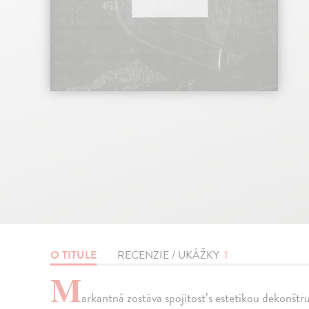
O TITULE
RECENZIE / UKÁŽKY
1
M
arkantná zostáva spojitosť s estetikou dekonšt