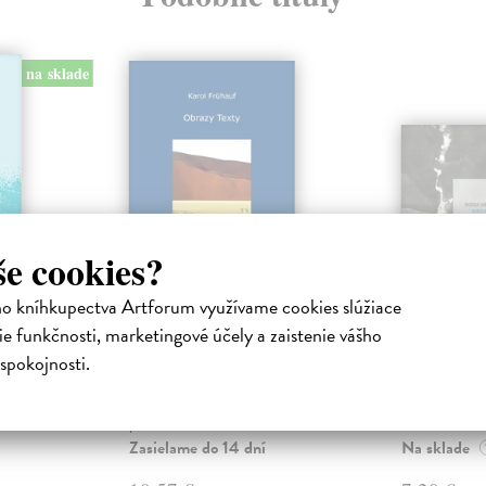
na sklade
še cookies?
ho kníhkupectva Artforum využívame cookies slúžiace
ná
Obrazy Texty
Bukolik
e funkčnosti, marketingové účely a zaistenie vášho
Frühauf Karol
| Kniha
Jurolek Rud
1994)
Básnická zbierka je výber
Jurolek je mys
spokojnosti.
záznamov z autorovho denníka. Sú
básnika, ale an
 ako
v nej opisy obrazov či situácií –
nie je výklado
perokre...
na...
Zasielame do 14 dní
Na sklade