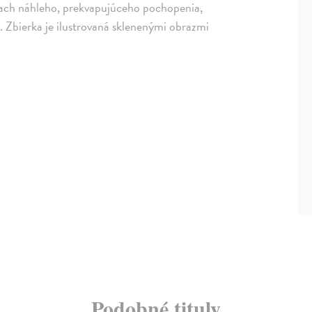
ľach náhleho, prekvapujúceho pochopenia,
. Zbierka je ilustrovaná sklenenými obrazmi
Podobné tituly