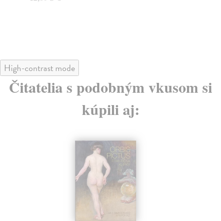
14
High-contrast mode
Čitatelia s podobným vkusom si
kúpili aj: