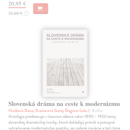
20,95 €
21,60 €
?
Slovenská dráma na ceste k modernizmu
Hučková Dana, Kročanová Garay Dagmar (eds.)
| Kniha
Antológia predstavuje v časovom zábere rokov 1890 – 1920 texty
slovenskej dramatickej tvorby, ktoré dokladajú prienik a postupné
vyhraňovanie modernistickej poetiky, jej cielené inovácie a tiež rôzne