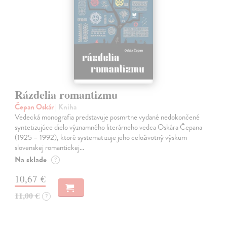
Rázdelia romantizmu
Čepan Oskár
| Kniha
Vedecká monografia predstavuje posmrtne vydané nedokončené
syntetizujúce dielo významného literárneho vedca Oskára Čepana
(1925 – 1992), ktoré systematizuje jeho celoživotný výskum
slovenskej romantickej…
Na sklade
?
10,67 €
11,00 €
?