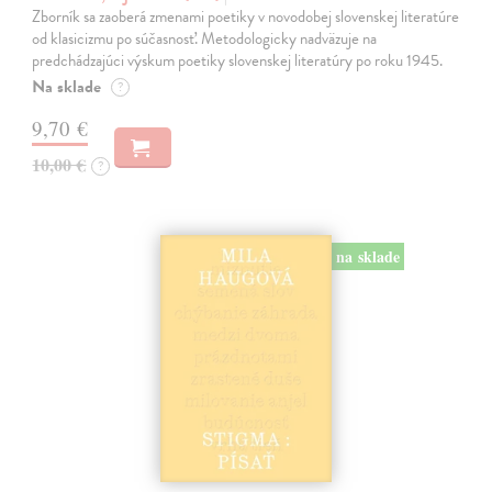
Zborník sa zaoberá zmenami poetiky v novodobej slovenskej literatúre
od klasicizmu po súčasnosť. Metodologicky nadväzuje na
predchádzajúci výskum poetiky slovenskej literatúry po roku 1945.
Na sklade
?
9,70 €
10,00 €
?
na sklade