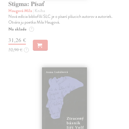
Stigma: Písať
Haugová Mila
| Kniha
Nová edícia bibliofílií SLC je o písaní píšucich autorov a autoriek.
Otvára ju poetka Mila Haugová.
Na sklade
?
31,26 €
32,90 €
?