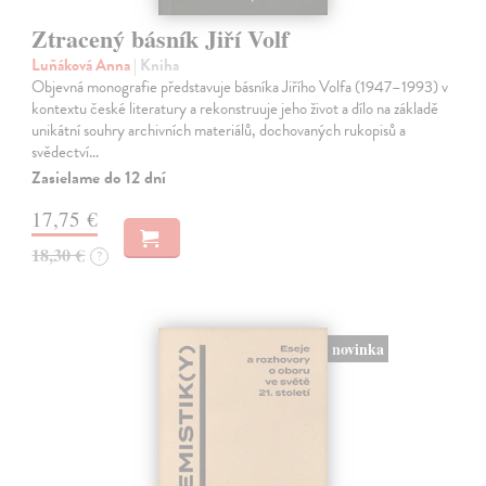
Ztracený básník Jiří Volf
Luňáková Anna
| Kniha
Objevná monografie představuje básníka Jiřího Volfa (1947–1993) v
kontextu české literatury a rekonstruuje jeho život a dílo na základě
unikátní souhry archivních materiálů, dochovaných rukopisů a
svědectví…
Zasielame do 12 dní
17,75 €
18,30 €
?
novinka