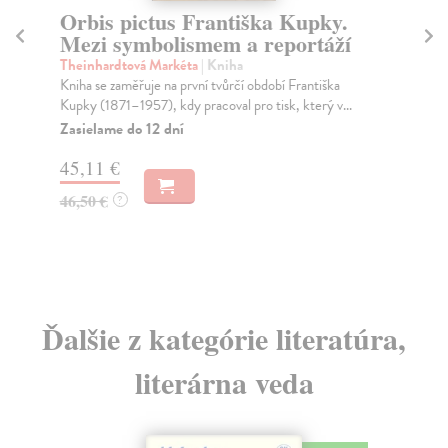
Zákaznice
V
Assouline Pierre
| Kniha
Ru
Historická próza z prostredia židovských obchodníkov
Aut
odohrávajúca sa v Paríži, kde je udavačstvo a b...
věd
pod
Zasielame do 12 dní
Za
9,12 €
14
9,40 €
?
15
Ďalšie z kategórie literatúra,
literárna veda