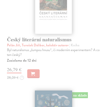
Český literární naturalismus
Pelán Jiří, Tureček Dalibor, kolektív autorov
| Kniha
Byl naturalismus „žumpou hnusu“, či moderním experimentem? A co
ten český?
Zasielame do 12 dní
26,79 €
28,20 €
?
na sklade