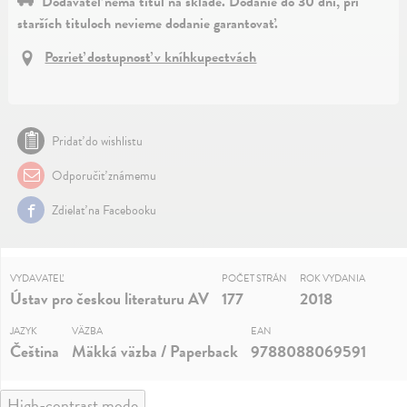
Dodávateľ nemá titul na sklade. Dodanie do 30 dní, pri
starších tituloch nevieme dodanie garantovať.
Pozrieť dostupnosť v kníhkupectvách
Pridať do wishlistu
Odporučiť známemu
Zdielať na Facebooku
VYDAVATEĽ
POČET STRÁN
ROK VYDANIA
Ústav pro českou literaturu AV
177
2018
JAZYK
VÄZBA
EAN
Čeština
Mäkká väzba / Paperback
9788088069591
High-contrast mode