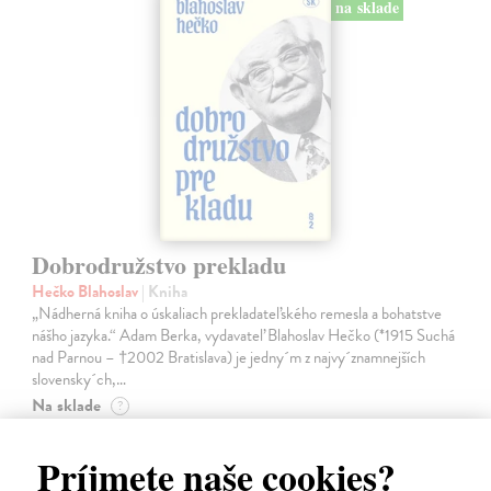
na sklade
Dobrodružstvo prekladu
Hečko Blahoslav
| Kniha
„Nádherná kniha o úskaliach prekladateľského remesla a bohatstve
nášho jazyka.“ Adam Berka, vydavateľ Blahoslav Hečko (*1915 Suchá
nad Parnou – †2002 Bratislava) je jedny´m z najvy´znamnejších
slovensky´ch,…
Na sklade
?
25,00 €
Príjmete naše cookies?