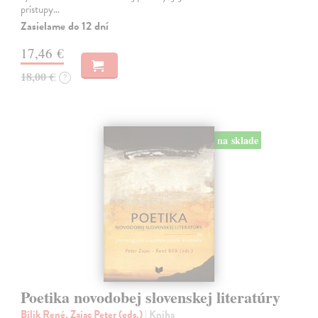
prístupy…
Zasielame do 12 dní
17,46 €
18,00 €
?
na sklade
Poetika novodobej slovenskej literatúry
Bílik René, Zajac Peter (eds.)
| Kniha