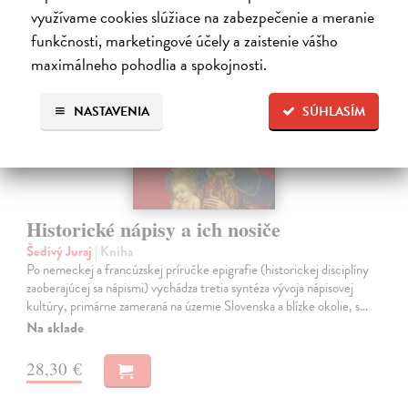
využívame cookies slúžiace na zabezpečenie a meranie
na sklade
funkčnosti, marketingové účely a zaistenie vášho
maximálneho pohodlia a spokojnosti.
NASTAVENIA
SÚHLASÍM
Historické nápisy a ich nosiče
Šedivý Juraj
| Kniha
Po nemeckej a francúzskej príručke epigrafie (historickej disciplíny
zaoberajúcej sa nápismi) vychádza tretia syntéza vývoja nápisovej
kultúry, primárne zameraná na územie Slovenska a blízke okolie, s…
Na sklade
28,30 €