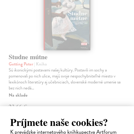
Studne mútne
Getting Peter
| Kniha
Sú ikonickými postavami našej kultúry. Postavili im sochy a
pomenovali po nich ulice, majú svoje nespochybniteľné miesto v
lexikónoch literatúry aj učebniciach, slovenské moderné umenie sa
bez nich nedá…
Na sklade
23,66 €
24,90 €
?
Príjmete naše cookies?
K prevádzke internetového kníhkupectva Artforum