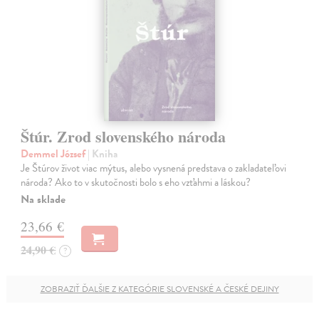
Štúr. Zrod slovenského národa
Demmel József
| Kniha
Je Štúrov život viac mýtus, alebo vysnená predstava o zakladateľovi
národa? Ako to v skutočnosti bolo s eho vzťahmi a láskou?
Na sklade
23,66 €
24,90 €
?
ZOBRAZIŤ ĎALŠIE Z KATEGÓRIE SLOVENSKÉ A ČESKÉ DEJINY