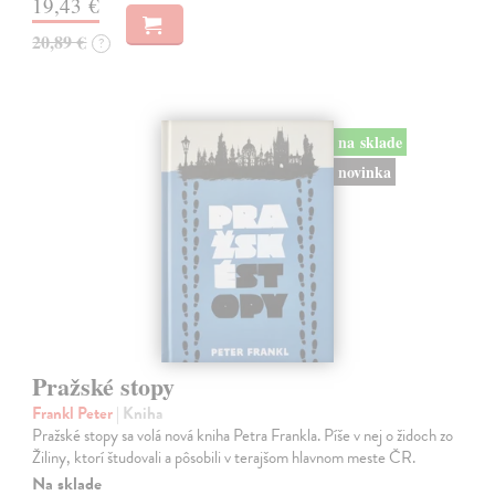
19,43 €
20,89 €
?
na sklade
novinka
Pražské stopy
Frankl Peter
| Kniha
Pražské stopy sa volá nová kniha Petra Frankla. Píše v nej o židoch zo
Žiliny, ktorí študovali a pôsobili v terajšom hlavnom meste ČR.
Na sklade