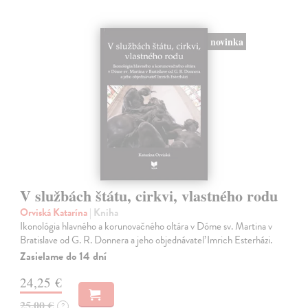
novinka
V službách štátu, cirkvi, vlastného rodu
Orviská Katarína
| Kniha
Ikonológia hlavného a korunovačného oltára v Dóme sv. Martina v
Bratislave od G. R. Donnera a jeho objednávateľ Imrich Esterházi.
Zasielame do 14 dní
24,25 €
25,00 €
?