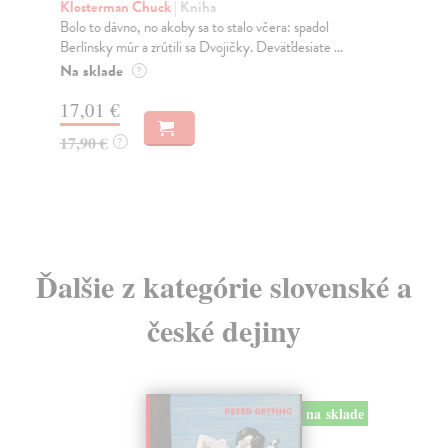
Klosterman Chuck
| Kniha
Kuc
Bolo to dávno, no akoby sa to stalo včera: spadol
„Ne
Berlínsky múr a zrútili sa Dvojičky. Deväťdesiate ...
neb
Na sklade
Na
?
17,01 €
23
17,90 €
24
?
Ďalšie z kategórie slovenské a
české dejiny
na sklade