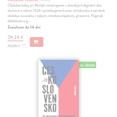
Kucharská Veronika
| Kniha
Obdobie bitky pri Moháči označujeme v uhorských dejinách ako
zlomové a rokom 1526 vymedzujeme koniec stredoveku a začiatok
obdobia novoveku v našom, stredoeurópskom, priestore. Napriek
dôležitosti a aj…
Zasielame do 14 dní
29,10 €
30,00 €
?
na sklade