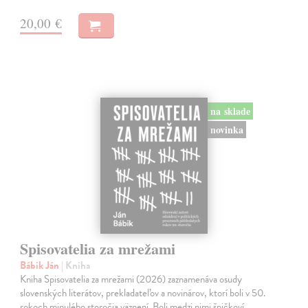
20,00 €
na sklade
novinka
Spisovatelia za mrežami
Bábik Ján
| Kniha
Kniha Spisovatelia za mrežami (2026) zaznamenáva osudy
slovenských literátov, prekladateľov a novinárov, ktorí boli v 50.
rokoch minulého storočia väznení. Boli medzi nimi špičkoví