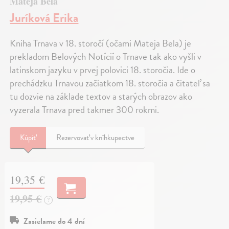
Mateja Bela
Juríková Erika
Kniha Trnava v 18. storočí (očami Mateja Bela) je
prekladom Belových Notícií o Trnave tak ako vyšli v
latinskom jazyku v prvej polovici 18. storočia. Ide o
prechádzku Trnavou začiatkom 18. storočia a čitateľ sa
tu dozvie na základe textov a starých obrazov ako
vyzerala Trnava pred takmer 300 rokmi.
Kúpiť
Rezervovať v kníhkupectve
19,35 €
19,95 €
?
Zasielame do 4 dní