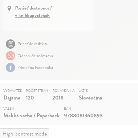
Pozrieť dostupnosť
v kníhkupectvách
Pridať do wishlistu
Odporučiť známemu
Zdielať na Facebooku
VYDAVATEĽ
POČET STRÁN
ROK VYDANIA
JAZYK
Dajama
120
2018
Slovenčina
VÄZBA
EAN
Mäkká väzba / Paperback
9788081360893
High-contrast mode