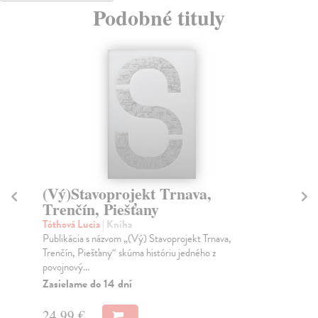
Podobné tituly
(Vý)Stavoprojekt Trnava,
L
Trenčín, Piešťany
č
Tóthová Lucia
| Kniha
Ad
Publikácia s názvom „(Vý) Stavoprojekt Trnava,
Prv
Trenčín, Piešťany“ skúma históriu jedného z
Pub
povojnový...
Do
30
Zasielame do 14 dní
23
24,99 €