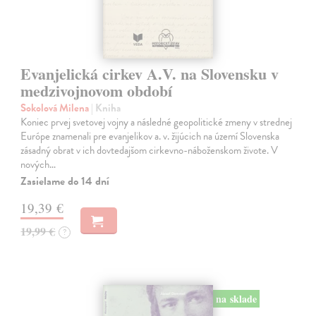
Evanjelická cirkev A.V. na Slovensku v
medzivojnovom období
Sokolová Milena
| Kniha
Koniec prvej svetovej vojny a následné geopolitické zmeny v strednej
Európe znamenali pre evanjelikov a. v. žijúcich na území Slovenska
zásadný obrat v ich dovtedajšom cirkevno-náboženskom živote. V
nových…
Zasielame do 14 dní
19,39 €
19,99 €
?
na sklade