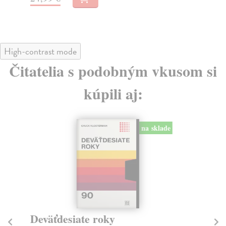
24
High-contrast mode
Čitatelia s podobným vkusom si
kúpili aj:
na sklade
Deväťdesiate roky
S