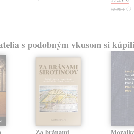
13,90 €
?
atelia s podobným vkusom si kúpili
n
Za bránami
Mozaika