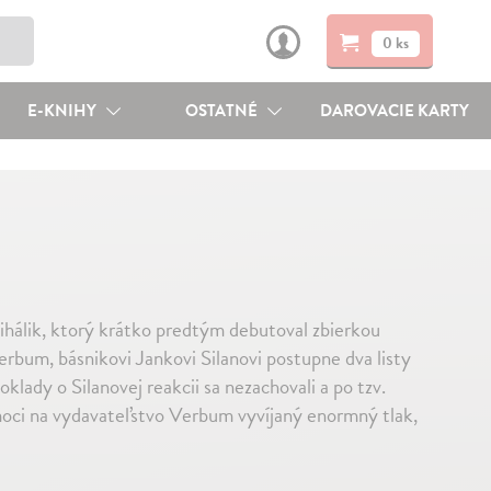
0 ks
E-KNIHY
OSTATNÉ
DAROVACIE KARTY
hálik, ktorý krátko predtým debutoval zbierkou
erbum, básnikovi Jankovi Silanovi postupne dva listy
oklady o Silanovej reakcii sa nezachovali a po tzv.
moci na vydavateľstvo Verbum vyvíjaný enormný tlak,