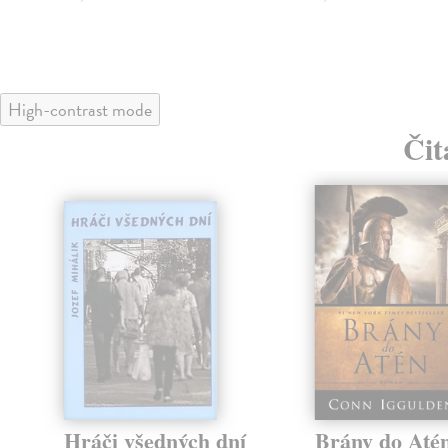
High-contrast mode
Čit
Hráči všedných dní
Brány do Até