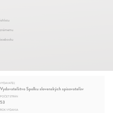
ishlistu
 známemu
Facebooku
VYDAVATEĽ
Vydavateľstvo Spolku slovenských spisovateľov
POČET STRÁN
53
ROK VYDANIA