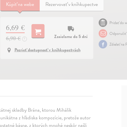
Kúpiť
na webe
Rezervovať v kníhkupectve
Pridať do w
6,69 €
Odporučiť
Zasielame do 5 dní
6,90 €
?
Zdielať na 
Pozrieť dostupnosť v kníhkupectvách
ikátnej skladby Brána, ktorou Mihálik
e unikátna z hľadiska kompozície, pretože autor
ostatné básne, z ktorých mnohé neskôr našli