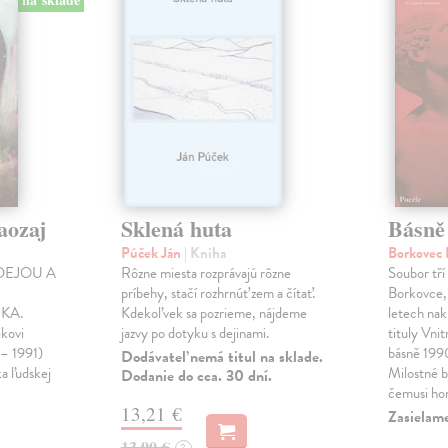
aozaj
Sklená huta
Básně
Púček Ján
| Kniha
Borkovec 
DEJOU A
Rôzne miesta rozprávajú rôzne
Soubor tří
príbehy, stačí rozhrnúť zem a čítať.
Borkovce,
KA.
Kdekoľvek sa pozrieme, nájdeme
letech nak
ikovi
jazvy po dotyku s dejinami.
tituly Vni
 – 1991)
básně 19
Dodávateľ nemá titul na sklade.
ka ľudskej
Milostné 
Dodanie do cca. 30 dní.
čemusi ho
13,21 €
Zasielame
13,90 €