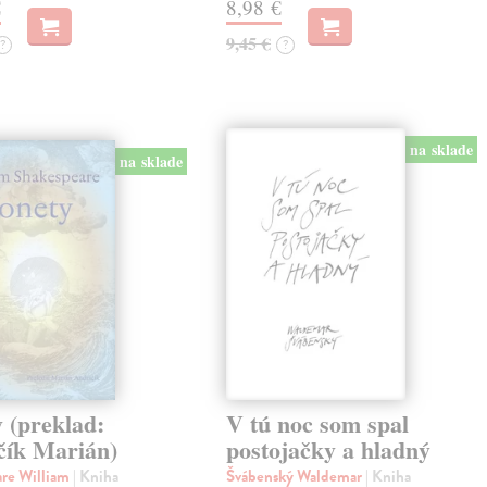
€
8,98 €
9,45 €
?
?
na sklade
na sklade
 (preklad:
V tú noc som spal
čík Marián)
postojačky a hladný
are William
| Kniha
Švábenský Waldemar
| Kniha