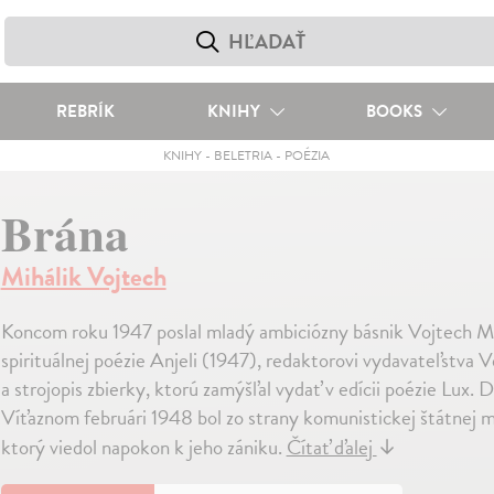
REBRÍK
KNIHY
BOOKS
KNIHY
-
BELETRIA
-
POÉZIA
Brána
Mihálik Vojtech
Koncom roku 1947 poslal mladý ambiciózny básnik Vojtech Mi
spirituálnej poézie Anjeli (1947), redaktorovi vydavateľstva V
a strojopis zbierky, ktorú zamýšľal vydať v edícii poézie Lux. D
Víťaznom februári 1948 bol zo strany komunistickej štátnej 
ktorý viedol napokon k jeho zániku.
Čítať ďalej
↓