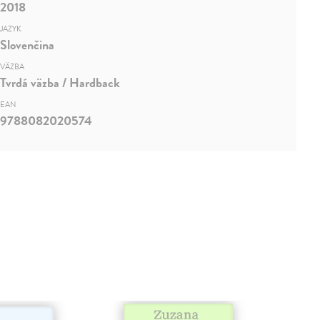
2018
JAZYK
Slovenčina
VÄZBA
Tvrdá väzba / Hardback
EAN
9788082020574