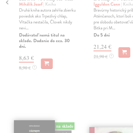
ý
Mihálik Jozef
| Kniha
Iggulden Conn
| Knih
Druhá kniha autora zahŕňa zbierku
Bravúrny historický prí
poviedok ako Trpezlivý chlap,
Aténčanoch, ktorí boli 
Vŕtačka nestačila, Človek nikdy
pre slobodu obetovať vš
nevi...
Bitka pri M...
Dodávateľ nemá titul na
Do 5 dní
sklade. Dodanie do cca. 30
dní.
21,24 €
21,90 €
?
8,63 €
8,90 €
?
na sklade