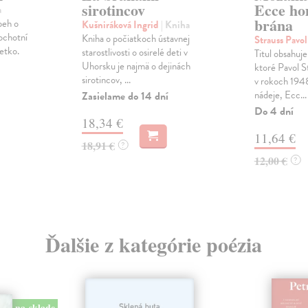
sirotincov
Ecce ho
a
brána
beh o
Kušniráková Ingrid
| Kniha
ochotní
Kniha o počiatkoch ústavnej
Strauss Pavo
etko.
starostlivosti o osirelé deti v
Titul obsahuje 
Uhorsku je najmä o dejinách
ktoré Pavol St
sirotincov, ...
v rokoch 194
nádeje, Ecc...
Zasielame do 14 dní
Do 4 dní
18,34 €
11,64 €
18,91 €
?
12,00 €
?
Ďalšie z kategórie poézia
na sklade