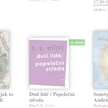
?
17,86 
18,80 €
na sklade
jak to
Dutí lidé / Popeleční
Sonety
dí
středa
Andri
Eliot T. S.
| Kniha
Shakespe