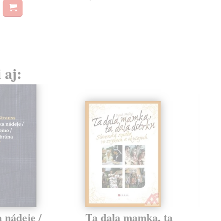
 aj:
 nádeje /
Ta dala mamka, ta
Vš