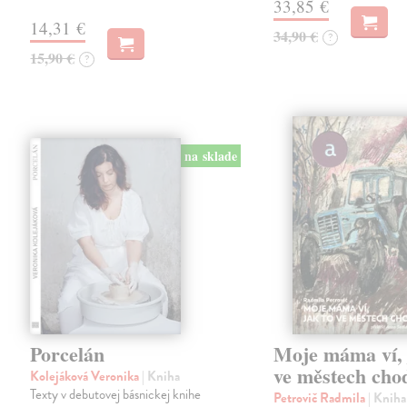
33,85 €
14,31 €
34,90 €
?
15,90 €
?
na sklade
Porcelán
Moje máma ví, 
ve městech cho
Kolejáková Veronika
| Kniha
Texty v debutovej básnickej knihe
Petrovič Radmila
| Kniha