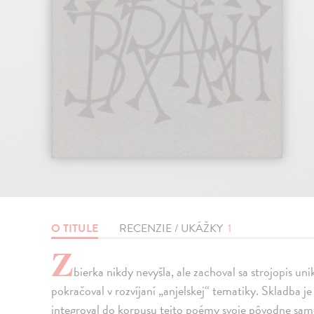
O TITULE
RECENZIE / UKÁŽKY
1
Z
bierka nikdy nevyšla, ale zachoval sa strojopis un
pokračoval v rozvíjaní „anjelskej“ tematiky. Skladba j
integroval do korpusu tejto poémy svoje pôvodne sam