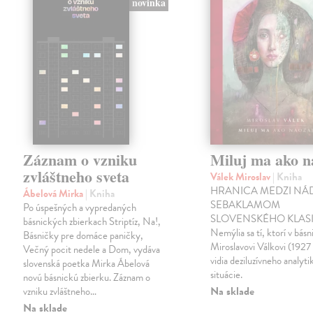
novinka
Záznam o vzniku
Miluj ma ako n
zvláštneho sveta
Válek Miroslav
| Kniha
HRANICA MEDZI NÁ
Ábelová Mirka
| Kniha
SEBAKLAMOM
Po úspešných a vypredaných
SLOVENSKÉHO KLASI
básnických zbierkach Striptíz, Na!,
Nemýlia sa tí, ktorí v básn
Básničky pre domáce paničky,
Miroslavovi Válkovi (1927
Večný pocit nedele a Dom, vydáva
vidia deziluzívneho analyti
slovenská poetka Mirka Ábelová
situácie.
novú básnickú zbierku. Záznam o
Na sklade
vzniku zvláštneho…
Na sklade