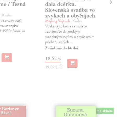
mo / Tesná
dala dcérku.
an
Slovenská svadba vo
Ban
zvykoch a obyčajoch
Mes
l
| Kniha
kres
tri zväzky esejí,
Majling Vojtěch
| Kniha
držk
rauss napísal
Vďaka tejto knihe sa môžete
scén
8-1950: Mozajka
zoznámiť so slovenskými
Na 
svadobnými zvykmi a obyčajami v
priebehu celých ...
13
Zasielame do 14 dní
15,
18,52 €
19,09 €
?
na sklade