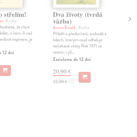
o střelím!
Dva životy (tvrdá
Od
väzba)
- 
za
| Kniha
a 
zhodnete, že chce
Arenz Ewald
| Kniha
př
vědět, o čem. A než
Příběh o předurčení, svobodě a
avdová inspirace, je
lidech, kterým osud odhaluje
Vlk
nečekané cesty Rok 1971 na
Pro 
vesnici v již...
o 12 dní
pre
Zasielame do 12 dní
učen
lavi..
20,90 €
Zas
22,00 €
?
6,
7,1