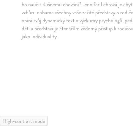
ho naučit slušnému chování? Jennifer Lehrová je chytr
vzhůru nohama všechny vaše zažité představy o rodičov
opírá svůj dynamický text o výzkumy psychologů, pedag
dětí a představuje čtenářům vědomý přístup k rodičovs
jako individuality.
High-contrast mode