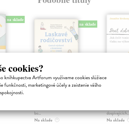
na sklade
na sklade
še cookies?
ho kníhkupectva Artforum využívame cookies slúžiace
vství
Laskavé rodičovství
Dost dob
e funkčnosti, marketingové účely a zaistenie vášho
Wünschová Petra
| Kniha
Breheny Jen
spokojnosti.
ovství byl
Rodičovství je jedno z největších
Kniha zkoumá 
ch
dobrodružství – plné radostí,
kultury úspěc
 v oblasti
otázek i výzev. Nemusí to ale být
negativně ovli
bo...
dospívajících..
Na sklade
Na sklade
?