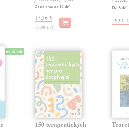
a večného
Zasielame do 12 dní
Do 5 dní
17,36 €
16,90 
17,90 €
?
na sklade
ne
150 terapeutických
Teoret