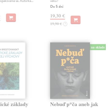
 opakovania sa. Autorka…
veku?
Do 5 dní
19,30 €
€
19,90 €
?
na sklade
ické základy
Nebuď p*ča aneb jak