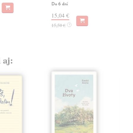
Do 6 dní
26,
15,04 €
15,50 €
?
 aj: