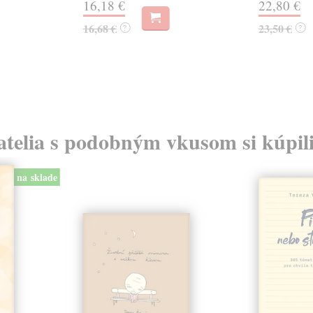
16,18 €
22,80 €
16,68 €
23,50 €
?
?
atelia s podobným vkusom si kúpili
na sklade