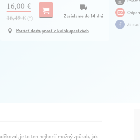
Pridať 
16,00 €
Odporu
Zasielame do 14 dní
16,49 €
?
Zdielať
Pozrieť dostupnosť v kníhkupectvách
oděkoval, je to ten nejhorší možný způsob, jak