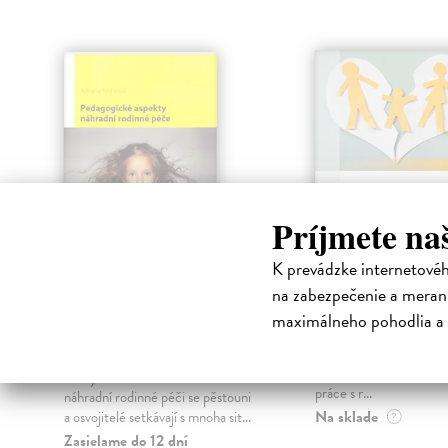
klade
Príjmete na
K prevádzke internetové
Pedagogické
Sdílené rodičo
na zabezpečenie a merani
aspekty náhradní
Ptáček Radek
| Kniha
maximálneho pohodlia a 
rodinné péče
Koncept sdíleného rodič
vytvořen po mnoholetý
Sychrová Adriana
| Kniha
odborných zkušenostech
Při výchově a vzdělávání dětí v
práce s r...
náhradní rodinné péči se pěstouni
Na sklade
a osvojitelé setkávají s mnoha sit...
?
Zasielame do 12 dní