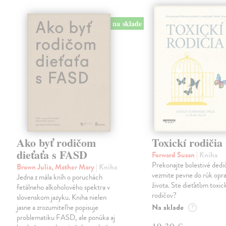
na sklade
Ako byť rodičom
Toxickí rodičia
dieťaťa s FASD
Forward Susan
| Kniha
Prekonajte bolestivé dedi
Brown Julia, Mather Mary
| Kniha
vezmite pevne do rúk opra
Jedna z mála kníh o poruchách
života. Ste dieťaťom toxi
fetálneho alkoholového spektra v
rodičov?
slovenskom jazyku. Kniha nielen
Na sklade
jasne a zrozumiteľne popisuje
?
problematiku FASD, ale ponúka aj