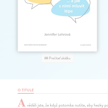
Prečítať ukážku
O TITULE
A
věděli jste, že když potomka nutíte, aby hezky p