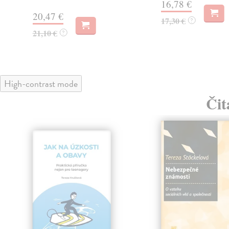
16,78 €
20,47 €
17,30 €
?
21,10 €
?
High-contrast mode
Čit