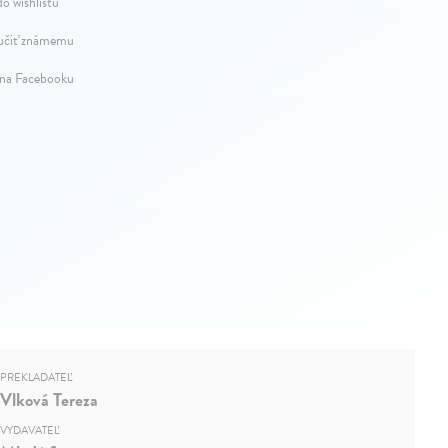
do wishlistu
čiť známemu
 na Facebooku
PREKLADATEĽ
Vlková Tereza
VYDAVATEĽ