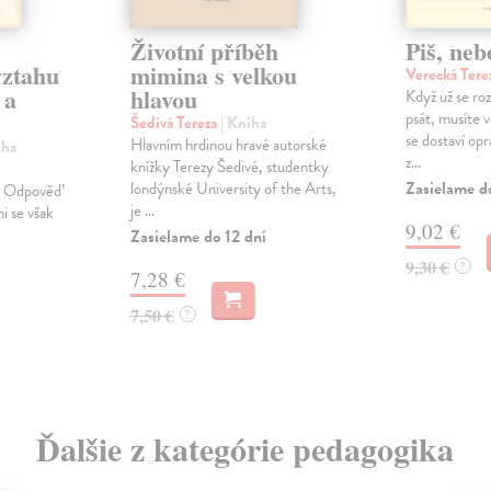
Životní příběh
Piš, neb
vztahu
mimina s velkou
Verecká Tere
 a
hlavou
Když už se ro
psát, musíte 
Šedivá Tereza
| Kniha
se dostaví opr
Hlavním hrdinou hravé autorské
iha
z...
knížky Terezy Šedivé, studentky
Zasielame d
londýnské University of the Arts,
ě. Odpověď
je ...
ni se však
9,02 €
Zasielame do 12 dní
9,30 €
?
7,28 €
7,50 €
?
Ďalšie z kategórie pedagogika