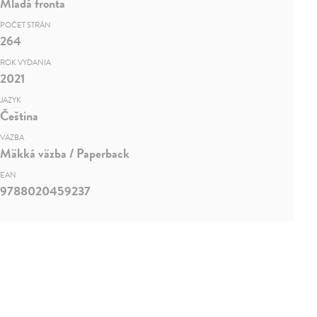
Mladá fronta
POČET STRÁN
264
ROK VYDANIA
2021
JAZYK
Čeština
VÄZBA
Mäkká väzba / Paperback
EAN
9788020459237