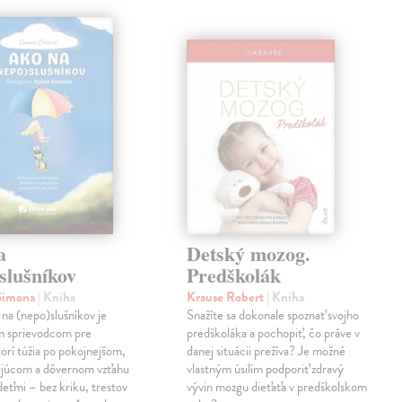
a
Detský mozog.
slušníkov
Predškolák
 Simona
| Kniha
Krause Robert
| Kniha
na (nepo)slušníkov je
Snažíte sa dokonale spoznať svojho
m sprievodcom pre
predškoláka a pochopiť, čo práve v
torí túžia po pokojnejšom,
danej situácii prežíva? Je možné
ujúcom a dôvernom vzťahu
vlastným úsilím podporiť zdravý
 deťmi – bez kriku, trestov
vývin mozgu dieťaťa v predškolskom