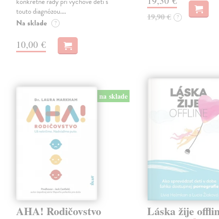
19,30 €
konkrétne rady pri výchove detí s
touto diagnózou.…
19,90 €
?
Na sklade
?
10,00 €
na sklade
AHA! Rodičovstvo
Láska žije offli