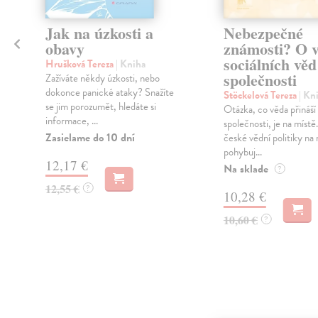
Jak na úzkosti a
Nebezpečné
obavy
známosti? O 
sociálních věd
Hrušková Tereza
| Kniha
společnosti
Zažíváte někdy úzkosti, nebo
dokonce panické ataky? Snažíte
Stöckelová Tereza
| Kn
se jim porozumět, hledáte si
Otázka, co věda přináší
informace, ...
společnosti, je na míst
Zasielame do 10 dní
české vědní politiky na 
pohybuj...
12,17 €
Na sklade
?
12,55 €
?
10,28 €
10,60 €
?