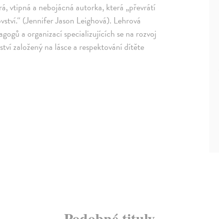
á, vtipná a nebojácná autorka, která „převrátí
ství.“ (Jennifer Jason Leighová). Lehrová
ogů a organizací specializujících se na rozvoj
tví založený na lásce a respektování dítěte
Podobné tituly