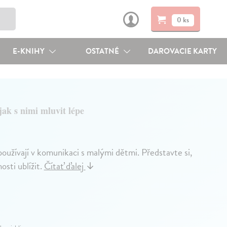
0 ks
E-KNIHY
OSTATNÉ
DAROVACIE KARTY
ak s nimi mluvit lépe
používají v komunikaci s malými dětmi. Představte si,
sti ublížit.
Čítať ďalej
↓