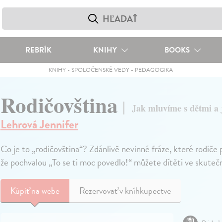
REBRÍK
KNIHY
BOOKS
KNIHY
-
SPOLOČENSKÉ VEDY
-
PEDAGOGIKA
Rodičovština
Jak mluvíme s dětmi a j
Lehrová Jennifer
Co je to „rodičovština“? Zdánlivě nevinné fráze, které rodiče 
že pochvalou „To se ti moc povedlo!“ můžete dítěti ve skutečno
Kúpiť
na webe
Rezervovať v kníhkupectve