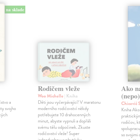
na sklade
Rodičem vleže
Ako n
(nepo)
Woo Michelle
| Kniha
čstvo a
Děti jsou vyčerpávající! V maratonu
Chicevič
ty svojho
moderního rodičovství někdy
Kniha Ako 
ckých
potřebujete 10 drahocenných
praktický
minut, abyste vypnuli a dopřáli
rodičov, k
svému tělu odpočinek. Zkuste
spoluprac
rodičovství vleže! Super
so svojimi
jednoduchou vychytávku,…