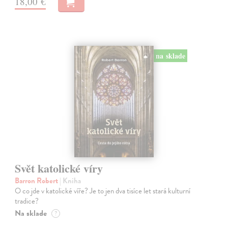
18,00 €
na sklade
Svět katolické víry
Barron Robert
| Kniha
O co jde v katolické víře? Je to jen dva tisíce let stará kulturní
tradice?
Na sklade
?