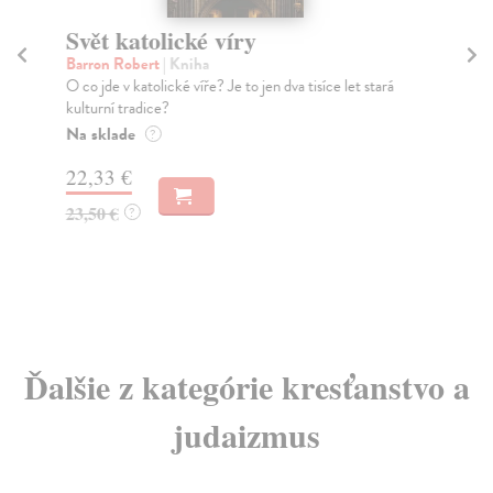
Svět katolické víry
D
Barron Robert
| Kniha
Kol
O co jde v katolické víře? Je to jen dva tisíce let stará
Kni
kulturní tradice?
pub
vůl.
Na sklade
?
Do
22,33 €
dní
gar
23,50 €
?
11
11
Ďalšie z kategórie kresťanstvo a
judaizmus