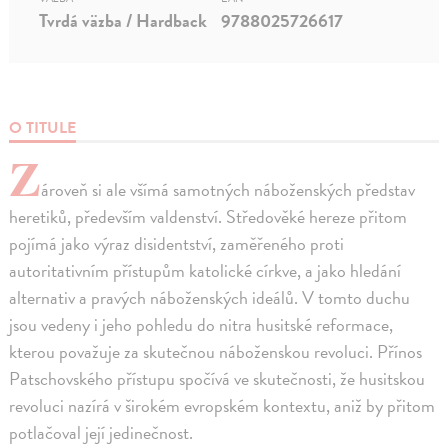
Tvrdá väzba / Hardback
9788025726617
O TITULE
Z
ároveň si ale všímá samotných náboženských představ
heretiků, především valdenství. Středověké hereze přitom
pojímá jako výraz disidentství, zaměřeného proti
autoritativním přístupům katolické církve, a jako hledání
alternativ a pravých náboženských ideálů. V tomto duchu
jsou vedeny i jeho pohledu do nitra husitské reformace,
kterou považuje za skutečnou náboženskou revoluci. Přínos
Patschovského přístupu spočívá ve skutečnosti, že husitskou
revoluci nazírá v širokém evropském kontextu, aniž by přitom
potlačoval její jedinečnost.