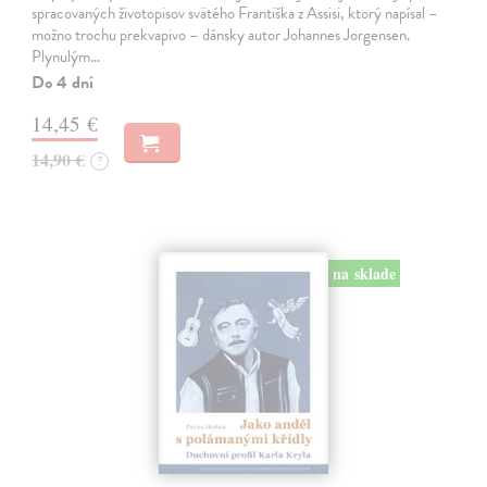
spracovaných životopisov svätého Františka z Assisi, ktorý napísal –
možno trochu prekvapivo – dánsky autor Johannes Jorgensen.
Plynulým…
Do 4 dní
14,45 €
14,90 €
?
na sklade