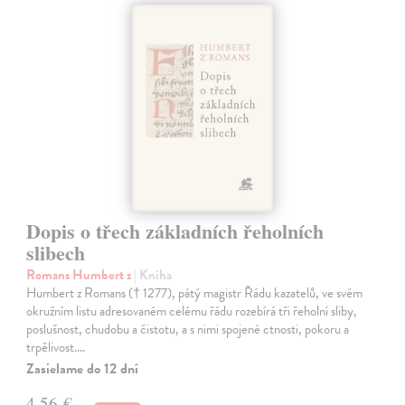
Dopis o třech základních řeholních
slibech
Romans Humbert z
| Kniha
Humbert z Romans († 1277), pátý magistr Řádu kazatelů, ve svém
okružním listu adresovaném celému řádu rozebírá tři řeholní sliby,
poslušnost, chudobu a čistotu, a s nimi spojené ctnosti, pokoru a
trpělivost.…
Zasielame do 12 dní
4,56 €