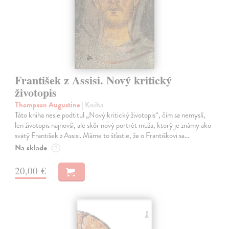
František z Assisi. Nový kritický
životopis
Thompson Augustine
| Kniha
Táto kniha nesie podtitul „Nový kritický životopis“, čím sa nemyslí,
len životopis najnovší, ale skôr nový portrét muža, ktorý je známy ako
svätý František z Assisi. Máme to šťastie, že o Františkovi sa…
Na sklade
?
20,00 €