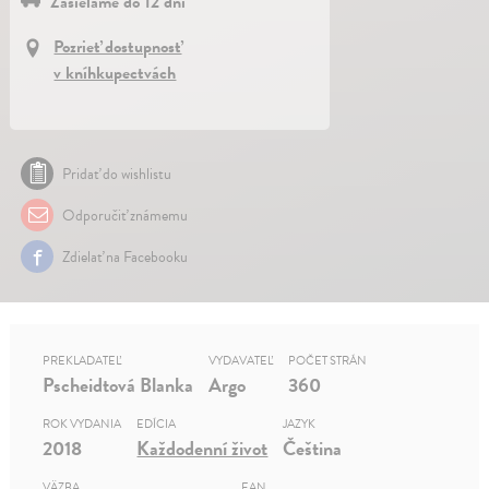
Zasielame do 12 dní
Pozrieť dostupnosť
v kníhkupectvách
Pridať do wishlistu
Odporučiť známemu
Zdielať na Facebooku
PREKLADATEĽ
VYDAVATEĽ
POČET STRÁN
Pscheidtová Blanka
Argo
360
ROK VYDANIA
EDÍCIA
JAZYK
2018
Každodenní život
Čeština
VÄZBA
EAN