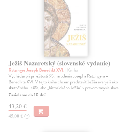
Ježiš Nazaretský (slovenské vydanie)
Ratzinger Joseph Benedikt XVI.
| Kniha
Vychádza pri príležitosti 95. narodenín Josepha Ratzingera –
Benedikta XVI. V tejto knihe chcem predstaviť Ježiša evanjelií ako
skutočného Ježiša, ako „historického Ježiša“ v pravom zmysle slova.
Zasielame do 10 dní
43,20 €
45,00 €
?