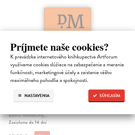
Príjmete naše cookies?
K prevádzke internetového kníhkupectva Artforum
využívame cookies slúžiace na zabezpečenie a meranie
funkčnosti, marketingové účely a zaistenie vášho
Dominik Mokoš OFM (1718-1776) a jeho
maximálneho pohodlia a spokojnosti.
kazateľská tvorba
Škovierová Angela
| Kniha
NASTAVENIA
SÚHLASÍM
Ide o titul, ktorým naše vydavateľstvo pokračuje v mapovaní
františkánskeho príspevku k našej kultúre. Františkán Dominik
Mokoš patril medzi najplodnejších a najpozoruhodnejších slovenských
autorov homiletickej…
Zasielame do 14 dní