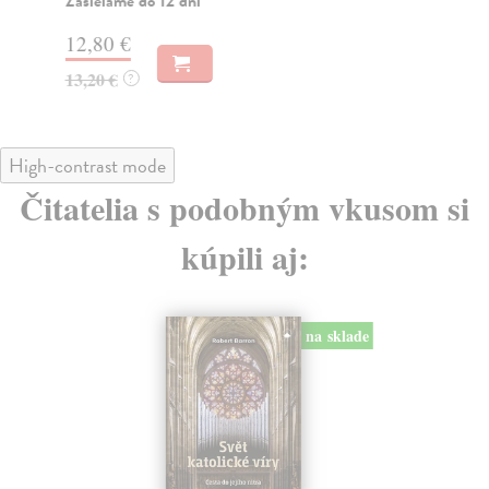
Zasielame do 12 dní
18
12,80 €
18
13,20 €
?
High-contrast mode
Čitatelia s podobným vkusom si
kúpili aj:
na sklade