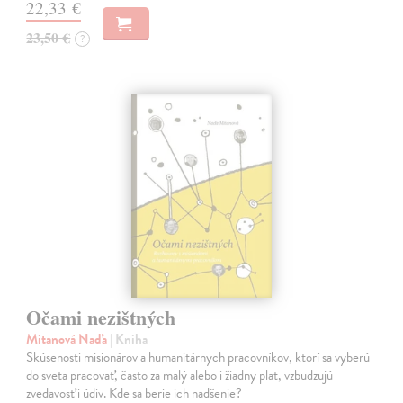
22,33 €
23,50 €
?
Očami nezištných
Mitanová Naďa
| Kniha
Skúsenosti misionárov a humanitárnych pracovníkov, ktorí sa vyberú
do sveta pracovať, často za malý alebo i žiadny plat, vzbudzujú
zvedavosť i údiv. Kde sa berie ich nadšenie?