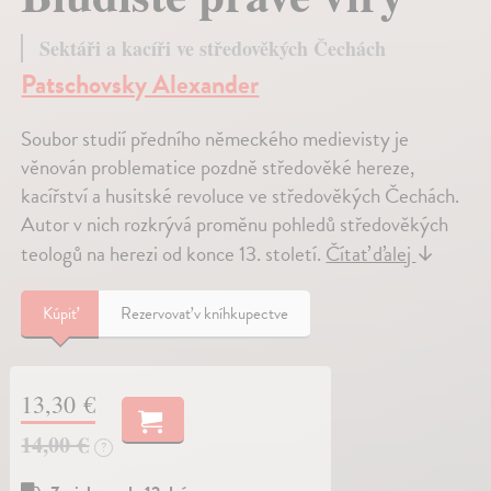
Sektáři a kacíři ve středověkých Čechách
Patschovsky Alexander
Soubor studií předního německého medievisty je
věnován problematice pozdně středověké hereze,
kacířství a husitské revoluce ve středověkých Čechách.
Autor v nich rozkrývá proměnu pohledů středověkých
teologů na herezi od konce 13. století.
Čítať ďalej
↓
Kúpiť
Rezervovať v kníhkupectve
13,30 €
14,00 €
?