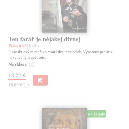
Ten farář je nějakej divnej
Palán Aleš
| Kniha
Nepraktický mimoň s hlavou kdesi v oblacích. Vypasený prelát s
nekonečným apetitem.
Na sklade
?
18,24 €
18,80 €
?
na sklade