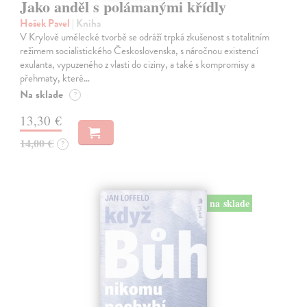
Jako anděl s polámanými křídly
Hošek Pavel
| Kniha
V Krylově umělecké tvorbě se odráží trpká zkušenost s totalitním
režimem socialistického Československa, s náročnou existencí
exulanta, vypuzeného z vlasti do ciziny, a také s kompromisy a
přehmaty, které…
Na sklade
?
13,30 €
14,00 €
?
na sklade