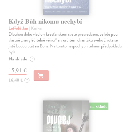
Když Bůh nikomu nechybí
Loffeld Jan
| Kniha
Dlouhou dobu vládlo v křesťanském světě přesvědčení, že lidé jsou
vlastně „nevyléčitelně věřící“ a v určitém okamžiku svého života se
jistě budou ptát na Boha. Na tomto nezpochybnitelném předpokladu
byla…
Na sklade
?
15,91 €
16,40 €
?
na sklade