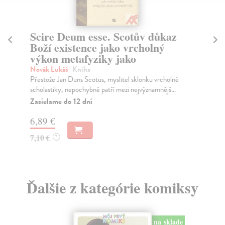
Scire Deum esse. Scotův důkaz
B
Boží existence jako vrcholný
Pl
výkon metafyziky jako
Jar
v t
Novák Lukáš
| Kniha
Na
Přestože Jan Duns Scotus, myslitel sklonku vrcholné
scholastiky, nepochybně patří mezi nejvýznamnějš...
11
Zasielame do 12 dní
11
6,89 €
7,10 €
?
Ďalšie z kategórie komiksy
na sklade