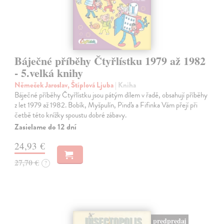
Báječné příběhy Čtyřlístku 1979 až 1982
- 5.velká knihy
Němeček Jaroslav, Štíplová Ljuba
| Kniha
Báječné příběhy Čtyřlístku jsou pátým dílem v řadě, obsahují příběhy
z let 1979 až 1982. Bobík, Myšpulín, Pinďa a Fifinka Vám přejí při
četbě této knížky spoustu dobré zábavy.
Zasielame do 12 dní
24,93 €
27,70 €
?
predpredaj