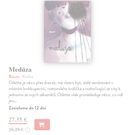
Medúza
Boum
| Kniha
Odette je něco přes dvacet, má vlastní byt, stálé zaměstnání v
místním knihkupectví, roztomilého králíčka a rozhořívající se city k
jednomu ze svých zákazníků. Odette však pronásleduje něco, co vidí
jen…
Zasielame do 12 dní
27,35 €
28,20 €
?