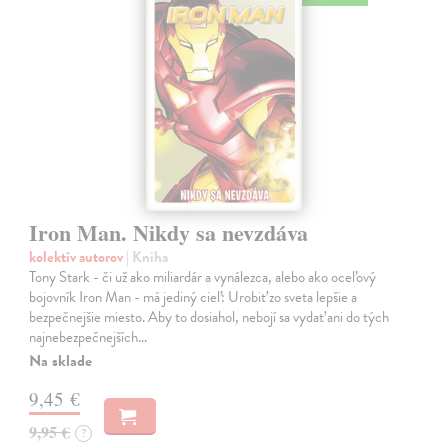
Iron Man. Nikdy sa nevzdáva
kolektív autorov
| Kniha
Tony Stark - či už ako miliardár a vynálezca, alebo ako oceľový
bojovník Iron Man - má jediný cieľ: Urobiť zo sveta lepšie a
bezpečnejšie miesto. Aby to dosiahol, nebojí sa vydať ani do tých
najnebezpečnejších…
Na sklade
9,45 €
9,95 €
?