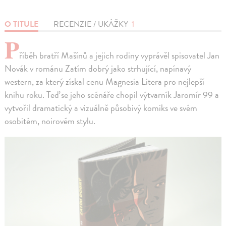
O TITULE
RECENZIE / UKÁŽKY
1
P
říběh bratří Mašínů a jejich rodiny vyprávěl spisovatel Jan
Novák v románu Zatím dobrý jako strhující, napínavý
western, za který získal cenu Magnesia Litera pro nejlepší
knihu roku. Teď se jeho scénáře chopil výtvarník Jaromír 99 a
vytvořil dramatický a vizuálně působivý komiks ve svém
osobitém, noirovém stylu.