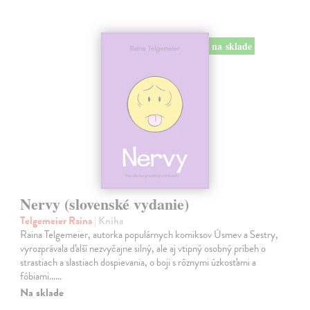
na sklade
Nervy (slovenské vydanie)
Telgemeier Raina
| Kniha
Raina Telgemeier, autorka populárnych komiksov Úsmev a Sestry,
vyrozprávala ďalší nezvyčajne silný, ale aj vtipný osobný príbeh o
strastiach a slastiach dospievania, o boji s rôznymi úzkosťami a
fóbiami...…
Na sklade