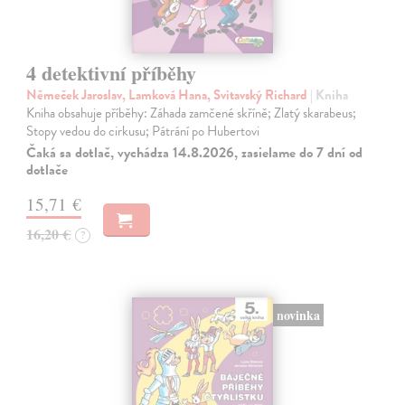
4 detektivní příběhy
Němeček Jaroslav, Lamková Hana, Svitavský Richard
| Kniha
Kniha obsahuje příběhy: Záhada zamčené skříně; Zlatý skarabeus;
Stopy vedou do cirkusu; Pátrání po Hubertovi
Čaká sa dotlač, vychádza 14.8.2026, zasielame do 7 dní od
dotlače
15,71 €
16,20 €
?
novinka