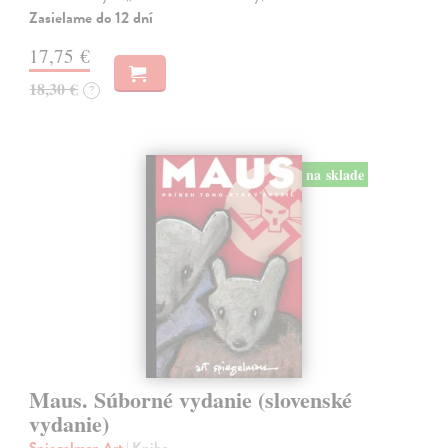
Zasielame do 12 dní
17,75 €
18,30 €
?
na sklade
Maus. Súborné vydanie (slovenské
vydanie)
Spiegelman Art
| Kniha