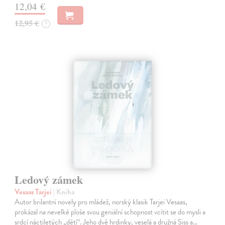
12,04 €
12,95 €
?
Ledový zámek
Vesaas Tarjei
| Kniha
Autor brilantní novely pro mládež, norský klasik Tarjei Vesaas,
prokázal na nevelké ploše svou geniální schopnost vcítit se do mysli a
srdcí náctiletých „dětí“. Jeho dvě hrdinky, veselá a družná Siss a…