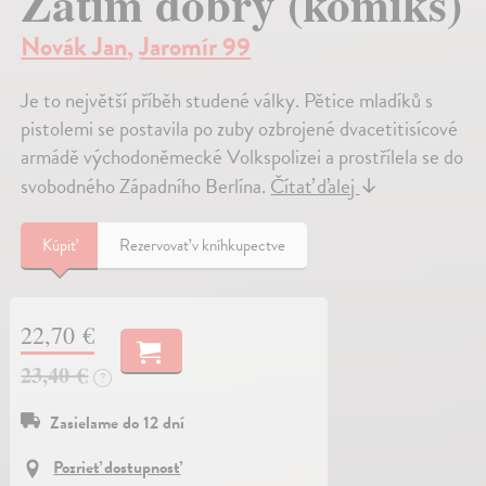
Zatím dobrý (komiks)
Novák Jan
,
Jaromír 99
Je to největší příběh studené války. Pětice mladíků s
pistolemi se postavila po zuby ozbrojené dvacetitisícové
armádě východoněmecké Volkspolizei a prostřílela se do
svobodného Západního Berlína.
Čítať ďalej
↓
Kúpiť
Rezervovať v kníhkupectve
22,70 €
23,40 €
?
Zasielame do 12 dní
Pozrieť dostupnosť