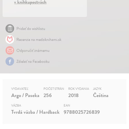
v kníhkupectvách
Pridať do wishlistu
Recenzia na medziknihami.sk
Odporučiť známemu
Zdielať na Facebooku
VYDAVATEĽ
POČET STRÁN
ROK VYDANIA
JAZYK
Argo / Paseka
256
2018
Čeština
VÄZBA
EAN
Tvrdá väzba / Hardback
9788025726839