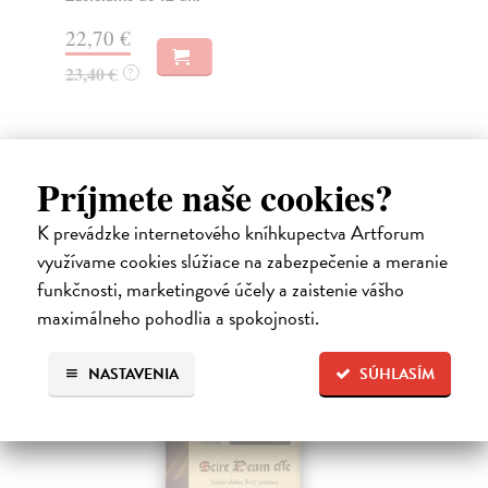
Zasielame do 12 dní
24
31,82 €
25
32,80 €
?
Príjmete naše cookies?
High-contrast mode
K prevádzke internetového kníhkupectva Artforum
Čitatelia s podobným vkusom si
využívame cookies slúžiace na zabezpečenie a meranie
kúpili aj:
funkčnosti, marketingové účely a zaistenie vášho
maximálneho pohodlia a spokojnosti.
NASTAVENIA
SÚHLASÍM