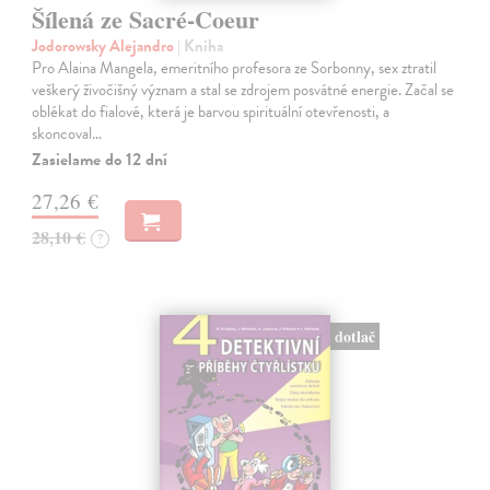
Šílená ze Sacré-Coeur
Jodorowsky Alejandro
| Kniha
Pro Alaina Mangela, emeritního profesora ze Sorbonny, sex ztratil
veškerý živočišný význam a stal se zdrojem posvátné energie. Začal se
oblékat do fialové, která je barvou spirituální otevřenosti, a
skoncoval…
Zasielame do 12 dní
27,26 €
28,10 €
?
dotlač