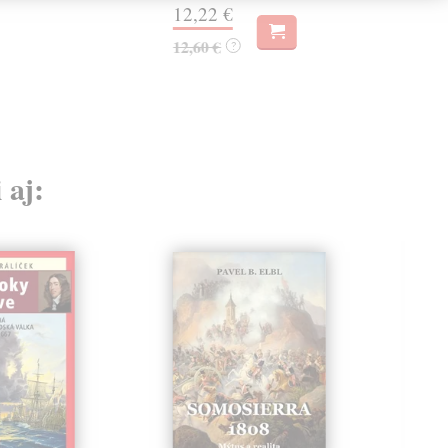
10,
12,22 €
12,60 €
?
 aj: