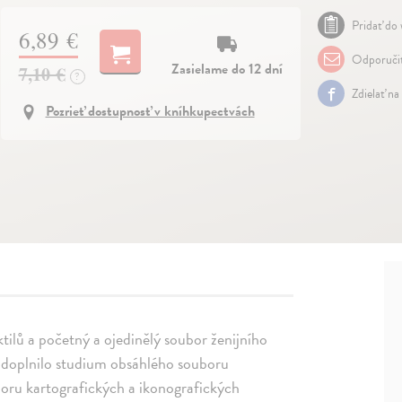
Pridať do 
6,89 €
Odporuči
Zasielame do 12 dní
7,10 €
?
Zdielať na
Pozrieť dostupnosť v kníhkupectvách
ktilů a početný a ojedinělý soubor ženijního
 doplnilo studium obsáhlého souboru
oru kartografických a ikonografických