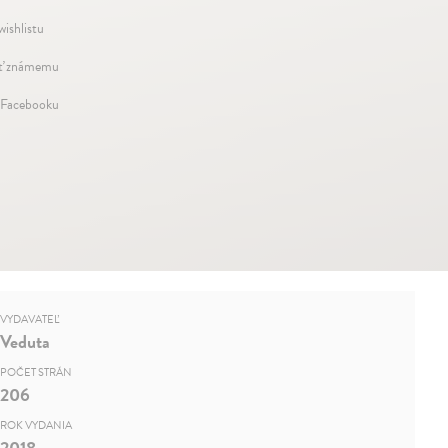
wishlistu
ť známemu
 Facebooku
VYDAVATEĽ
Veduta
POČET STRÁN
206
ROK VYDANIA
2018