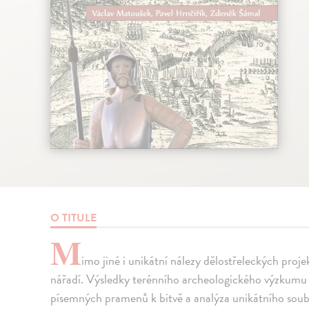
O TITULE
M
imo jiné i unikátní nálezy dělostřeleckých proje
nářadí. Výsledky terénního archeologického výzkumu
písemných pramenů k bitvě a analýza unikátního soub