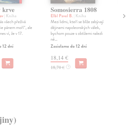
y krve
Somosierra 1808
Ge
lav
| Kniha
Elbl Pavel B.
| Kniha
Elb
s všech přežívá
Mezi lidmi, kteří se blíže zabývají
Sled
lie pánem moří“, ale
dějinami napoleonských válek,
bril
es ví, že v 17.
bychom pouze s obtížemi nalezli
nejv
ně...
bouř
o 12 dní
Zasielame do 12 dní
Na 
18,14 €
20
18,70 €
21,
?
jiny)