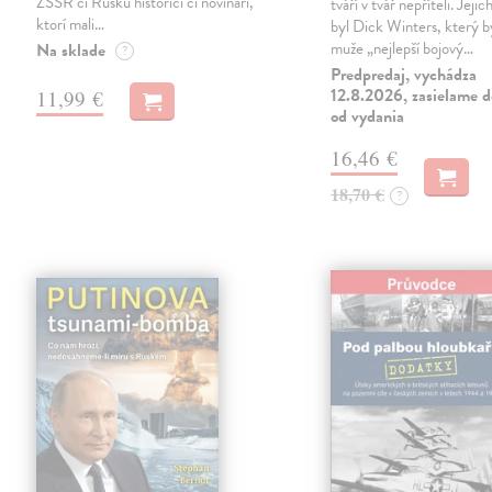
ZSSR či Rusku historici či novinári,
tváří v tvář nepříteli. Jeji
ktorí mali…
byl Dick Winters, který b
muže „nejlepší bojový…
Na sklade
?
Predpredaj, vychádza
12.8.2026, zasielame d
11,99 €
od vydania
16,46 €
18,70 €
?