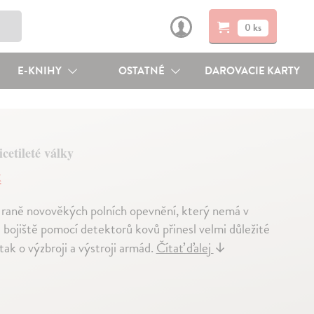
0 ks
E-KNIHY
OSTATNÉ
DAROVACIE KARTY
cetileté války
k
r raně novověkých polních opevnění, který nemá v
ojiště pomocí detektorů kovů přinesl velmi důležité
tak o výzbroji a výstroji armád.
Čítať ďalej
↓