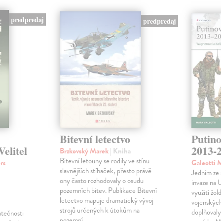
predpredaj
predpredaj
Bitevní letectvo
Putino
elitel
2013-
Brzkovský Marek
| Kniha
Bitevní letouny se rodily ve stínu
rs
Galeotti 
slavnějších stíhaček, přesto právě
Jedním ze 
ony často rozhodovaly o osudu
invaze na 
pozemních bitev. Publikace Bitevní
využití žo
letectvo mapuje dramatický vývoj
vojenských
strojů určených k útokům na
doplňovaly
atečnosti
pozemní…