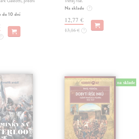
rk Galeotti, přední
Tretej ríše.
Na sklade
?
e do 10 dní
12,77 €
€
13,16 €
?
?
na sklade