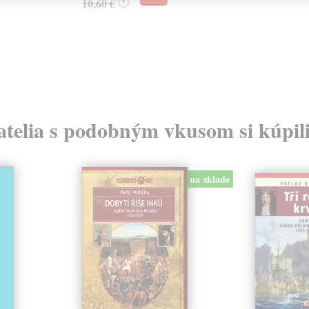
10,60 €
?
atelia s podobným vkusom si kúpili
na sklade