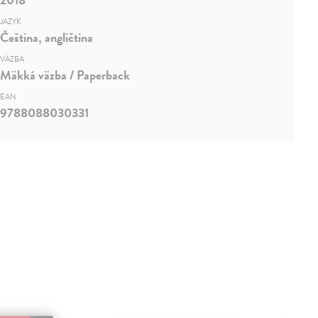
JAZYK
Čeština, angličtina
VÄZBA
Mäkká väzba / Paperback
EAN
9788088030331