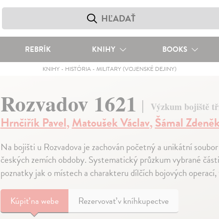
REBRÍK
KNIHY
BOOKS
KNIHY
-
HISTÓRIA
-
MILITARY (VOJENSKÉ DEJINY)
Rozvadov 1621
Výzkum bojiště tři
Hrnčiřík Pavel
,
Matoušek Václav
,
Šámal Zdeně
Na bojišti u Rozvadova je zachován početný a unikátní soubo
českých zemích obdoby. Systematický průzkum vybrané části b
poznatky jak o místech a charakteru dílčích bojových operací, 
Kúpiť
na webe
Rezervovať v kníhkupectve