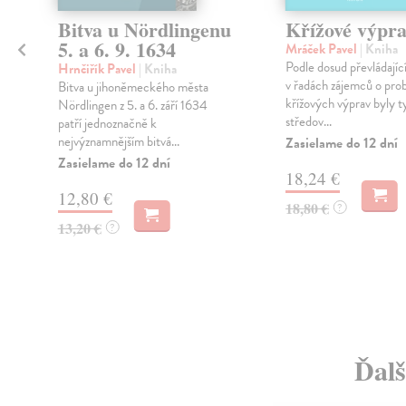
Bitva u Nördlingenu
Křížové výpr
5. a 6. 9. 1634
Mráček Pavel
| Kniha
Podle dosud převládajíc
Hrnčiřík Pavel
| Kniha
v řadách zájemců o pro
Bitva u jihoněmeckého města
křížových výprav byly t
Nördlingen z 5. a 6. září 1634
středov...
patří jednoznačně k
nejvýznamnějším bitvá...
Zasielame do 12 dní
Zasielame do 12 dní
18,24 €
12,80 €
18,80 €
?
13,20 €
?
Ďalš