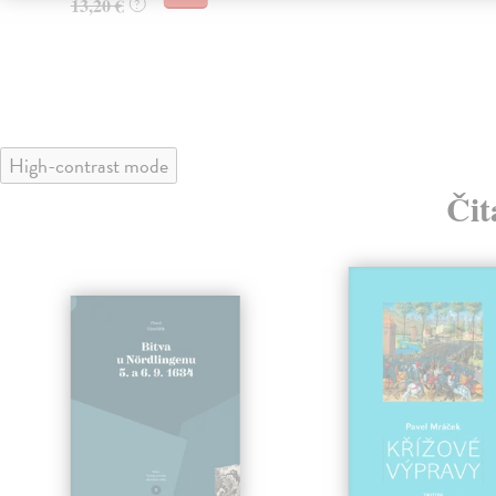
13,20 €
?
High-contrast mode
Čit