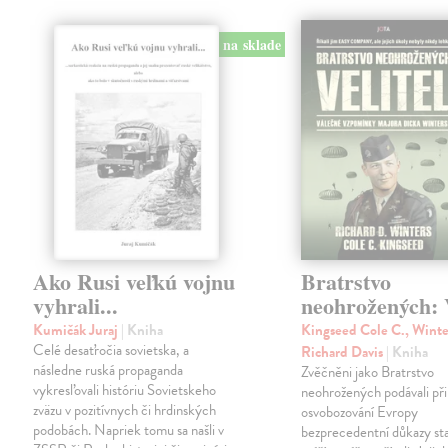
na sklade
Ako Rusi veľkú vojnu
Bratrstvo
vyhrali...
neohrožených: V
Kumičák Juraj
| Kniha
Kingseed Cole C., Winte
Celé desaťročia sovietska, a
Richard Davis
| Kniha
následne ruská propaganda
Zvěčněni jako Bratrstvo
vykresľovali históriu Sovietskeho
neohrožených podávali při
zväzu v pozitívnych či hrdinských
osvobozování Evropy
podobách. Napriek tomu sa našli v
bezprecedentní důkazy st