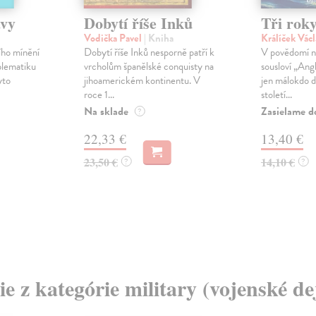
avy
Dobytí říše Inků
Tři rok
Vodička Pavel
| Kniha
Králíček Vác
ího mínění
Dobytí říše Inků nesporně patří k
V povědomí ná
blematiku
vrcholům španělské conquisty na
sousloví „Ang
yto
jihoamerickém kontinentu. V
jen málokdo dn
roce 1...
století...
Na sklade
Zasielame d
?
22,33 €
13,40 €
23,50 €
14,10 €
?
?
ie z kategórie military (vojenské de