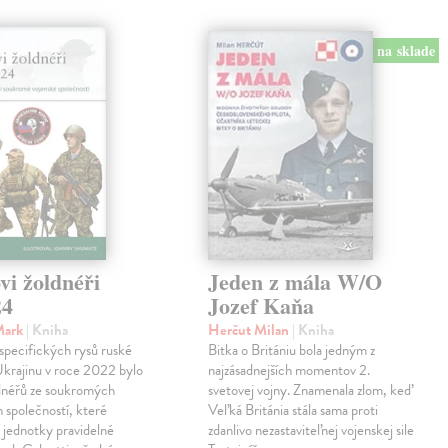
na sklade
vi žoldnéři
Jeden z mála W/O
24
Jozef Kaňa
Mark
| Kniha
Herčut Milan
| Kniha
specifických rysů ruské
Bitka o Britániu bola jedným z
Ukrajinu v roce 2022 bylo
najzásadnejších momentov 2.
ldnéřů ze soukromých
svetovej vojny. Znamenala zlom, keď
 společností, které
Veľká Británia stála sama proti
 jednotky pravidelné
zdanlivo nezastaviteľnej vojenskej sile